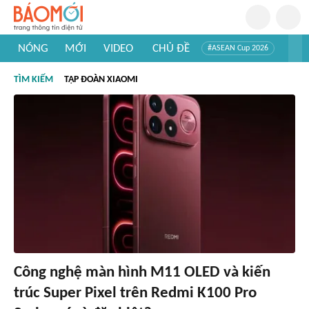
NÓNG
MỚI
VIDEO
CHỦ ĐỀ
#ASEAN Cup 2026
#Trí tuệ nhân tạo
#Mỹ - Iran
#Khám phá Việt Nam
TÌM KIẾM
TẬP ĐOÀN XIAOMI
#Khám phá thế giới
Công nghệ màn hình M11 OLED và kiến
trúc Super Pixel trên Redmi K100 Pro