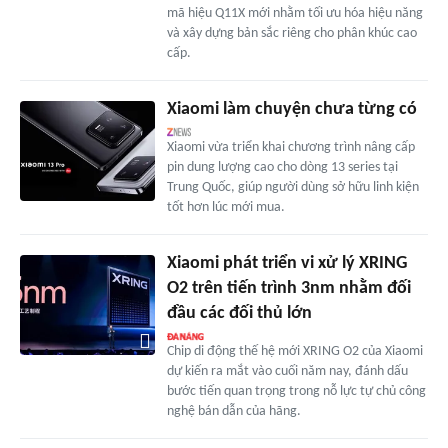
mã hiệu Q11X mới nhằm tối ưu hóa hiệu năng
và xây dựng bản sắc riêng cho phân khúc cao
cấp.
Xiaomi làm chuyện chưa từng có
Xiaomi vừa triển khai chương trình nâng cấp
pin dung lượng cao cho dòng 13 series tại
Trung Quốc, giúp người dùng sở hữu linh kiện
tốt hơn lúc mới mua.
Xiaomi phát triển vi xử lý XRING
O2 trên tiến trình 3nm nhằm đối
đầu các đối thủ lớn
Chip di động thế hệ mới XRING O2 của Xiaomi
dự kiến ra mắt vào cuối năm nay, đánh dấu
bước tiến quan trọng trong nỗ lực tự chủ công
nghệ bán dẫn của hãng.