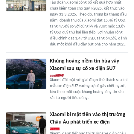
Tập đoàn Xiaomi công bố kết quả hợp nhất
chưa kiểm toán cho quý I/2025, kết thúc vào
ngày 31-3-2025. Theo đó, trong ba tháng đầu
năm, doanh thu của Xiaomi đạt 15,46 tỷ USD,
tăng 47,4% so với cùng kỳ và vượt mốc 13,89
tỷ USD quý thứ hai liên tiếp. Lợi nhuận ròng
điều chỉnh đạt 1,49 tỷ USD, tăng 64,5%, đánh
dấu một khởi đầu đầy bứt phá cho năm 2025.
Khủng hoảng niềm tin bủa vây
Xiaomi sau sự cố xe điện SU7
Xiaomi đối mặt với giai đoạn thử thách sau khi
mẫu xe điện SU7 vướng sự cố gây chết người,
kéo theo một cuộc khủng hoảng lòng tin sâu
sắc từ người tiêu dùng.
Xiaomi bí mật tiến vào thị trường
Châu Âu phát triển xe điện
Xiaomi đang tiến vào thị trường xe điện châu