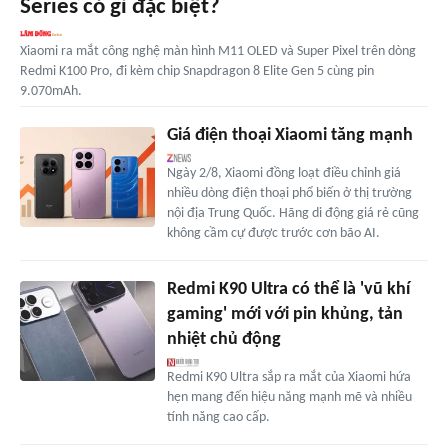
Series có gì đặc biệt?
Xiaomi ra mắt công nghệ màn hình M11 OLED và Super Pixel trên dòng
Redmi K100 Pro, đi kèm chip Snapdragon 8 Elite Gen 5 cùng pin
9.070mAh.
Giá điện thoại Xiaomi tăng mạnh
Ngày 2/8, Xiaomi đồng loạt điều chỉnh giá
nhiều dòng điện thoại phổ biến ở thị trường
nội địa Trung Quốc. Hãng di động giá rẻ cũng
không cầm cự được trước cơn bão AI.
Redmi K90 Ultra có thể là 'vũ khí
gaming' mới với pin khủng, tản
nhiệt chủ động
Redmi K90 Ultra sắp ra mắt của Xiaomi hứa
hẹn mang đến hiệu năng mạnh mẽ và nhiều
tính năng cao cấp.