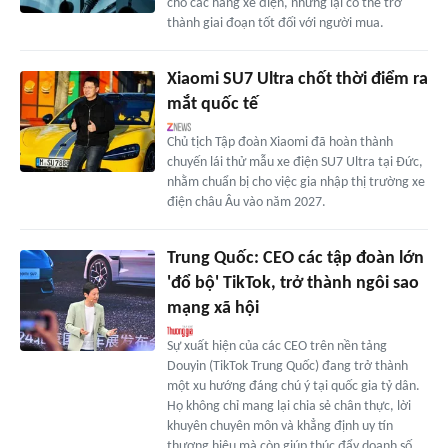
cho các hãng xe điện, nhưng lại có thể trở
thành giai đoạn tốt đối với người mua.
Xiaomi SU7 Ultra chốt thời điểm ra
mắt quốc tế
Chủ tịch Tập đoàn Xiaomi đã hoàn thành
chuyến lái thử mẫu xe điện SU7 Ultra tại Đức,
nhằm chuẩn bị cho việc gia nhập thị trường xe
điện châu Âu vào năm 2027.
Trung Quốc: CEO các tập đoàn lớn
'đổ bộ' TikTok, trở thành ngôi sao
mạng xã hội
Sự xuất hiện của các CEO trên nền tảng
Douyin (TikTok Trung Quốc) đang trở thành
một xu hướng đáng chú ý tại quốc gia tỷ dân.
Họ không chỉ mang lại chia sẻ chân thực, lời
khuyên chuyên môn và khẳng định uy tín
thương hiệu mà còn giúp thúc đẩy doanh số