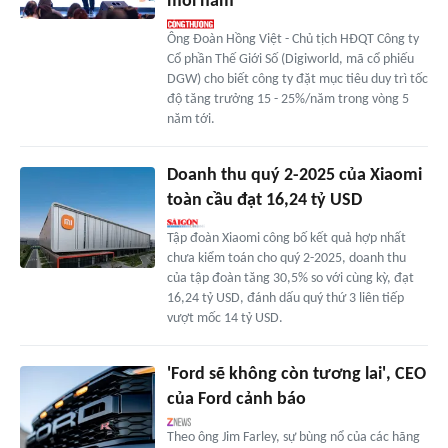
mỗi năm
Ông Đoàn Hồng Việt - Chủ tịch HĐQT Công ty
Cổ phần Thế Giới Số (Digiworld, mã cổ phiếu
DGW) cho biết công ty đặt mục tiêu duy trì tốc
độ tăng trưởng 15 - 25%/năm trong vòng 5
năm tới.
Doanh thu quý 2-2025 của Xiaomi
toàn cầu đạt 16,24 tỷ USD
Tập đoàn Xiaomi công bố kết quả hợp nhất
chưa kiểm toán cho quý 2-2025, doanh thu
của tập đoàn tăng 30,5% so với cùng kỳ, đạt
16,24 tỷ USD, đánh dấu quý thứ 3 liên tiếp
vượt mốc 14 tỷ USD.
'Ford sẽ không còn tương lai', CEO
của Ford cảnh báo
Theo ông Jim Farley, sự bùng nổ của các hãng