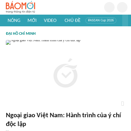
NÓNG
MỚI
VIDEO
CHỦ ĐỀ
#ASEAN Cup 2026
#Trí tuệ nhân tạo
#Mỹ - Iran
#Khám phá Việt Nam
ĐẠI HỒ CHÍ MINH
#Khám phá thế giới
Ngoại giao Việt Nam: Hành trình của ý chí
độc lập