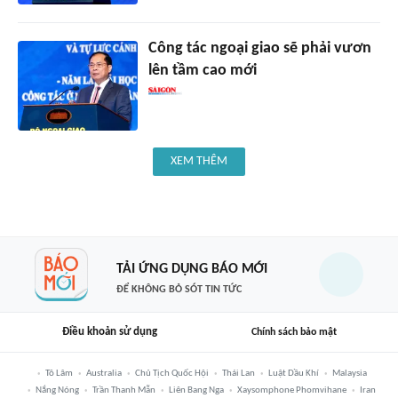
Công tác ngoại giao sẽ phải vươn
lên tầm cao mới
XEM THÊM
TẢI ỨNG DỤNG BÁO MỚI
ĐỂ KHÔNG BỎ SÓT TIN TỨC
Điều khoản sử dụng
Chính sách bảo mật
Tô Lâm
Australia
Chủ Tịch Quốc Hội
Thái Lan
Luật Dầu Khí
Malaysia
Nắng Nóng
Trần Thanh Mẫn
Liên Bang Nga
Xaysomphone Phomvihane
Iran