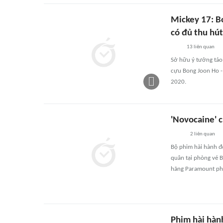
Mickey 17: Bo
có đủ thu hú
13
liên quan
Sở hữu ý tưởng táo 
cựu Bong Joon Ho - 
2020.
'Novocaine' 
2
liên quan
Bộ phim hài hành độ
quân tại phòng vé 
hãng Paramount phá
Phim hài hàn