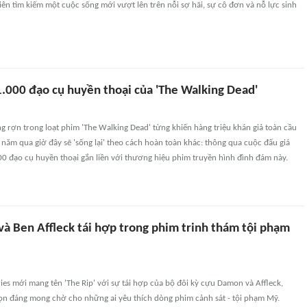
Tiên tìm kiếm một cuộc sống mới vượt lên trên nỗi sợ hãi, sự cô đơn và nỗ lực sinh
1.000 đạo cụ huyền thoại của 'The Walking Dead'
 rợn trong loạt phim 'The Walking Dead' từng khiến hàng triệu khán giả toàn cầu
năm qua giờ đây sẽ 'sống lại' theo cách hoàn toàn khác: thông qua cuộc đấu giá
0 đạo cụ huyền thoại gắn liền với thương hiệu phim truyền hình đình đám này.
à Ben Affleck tái hợp trong phim trinh thám tội phạm
eries mới mang tên 'The Rip' với sự tái hợp của bộ đôi kỳ cựu Damon và Affleck,
ọn đáng mong chờ cho những ai yêu thích dòng phim cảnh sát - tội phạm Mỹ.