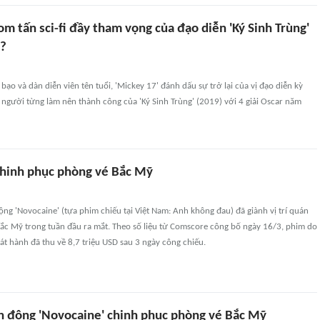
m tấn sci-fi đầy tham vọng của đạo diễn 'Ký Sinh Trùng'
t?
bạo và dàn diễn viên tên tuổi, 'Mickey 17' đánh dấu sự trở lại của vị đạo diễn kỳ
người từng làm nên thành công của 'Ký Sinh Trùng' (2019) với 4 giải Oscar năm
chinh phục phòng vé Bắc Mỹ
ng 'Novocaine' (tựa phim chiếu tại Việt Nam: Anh không đau) đã giành vị trí quán
Bắc Mỹ trong tuần đầu ra mắt. Theo số liệu từ Comscore công bố ngày 16/3, phim do
t hành đã thu về 8,7 triệu USD sau 3 ngày công chiếu.
h động 'Novocaine' chinh phục phòng vé Bắc Mỹ