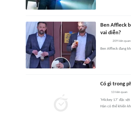
Ben Affleck b
vai diễn?
209
liên quan
Ben Affleck đang kh
Có gì trong p
13
liên quan
'Mickey 17' đặc sệ
Hàn có thể khiến k