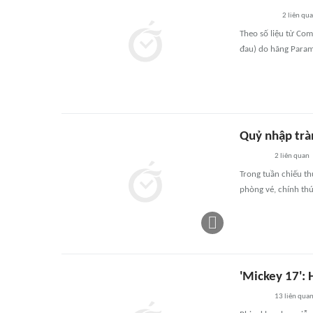
2
liên qu
Theo số liệu từ Com
đau) do hãng Param
Quỷ nhập trà
2
liên quan
Trong tuần chiếu t
phòng vé, chính th
'Mickey 17': 
13
liên qua