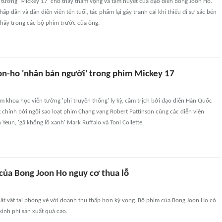
 tưởng 'Mickey 17' cho thấy tham vọng và tâm huyết của đạo diễn Bong Joon Ho.
ấp dẫn và dàn diễn viên tên tuổi, tác phẩm lại gây tranh cãi khi thiếu đi sự sắc bén
thấy trong các bộ phim trước của ông.
n-ho 'nhân bản người' trong phim Mickey 17
n
m khoa học viễn tưởng 'phi truyền thống' ly kỳ, cầm trịch bởi đạo diễn Hàn Quốc
chính bởi ngôi sao loạt phim Chạng vạng Robert Pattinson cùng các diễn viên
 Yeun, 'gã khổng lồ xanh' Mark Ruffalo và Toni Collette.
của Bong Joon Ho nguy cơ thua lỗ
ật vật tại phòng vé với doanh thu thấp hơn kỳ vọng. Bộ phim của Bong Joon Ho có
kinh phí sản xuất quá cao.