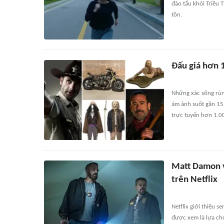
đào tẩu khỏi Triều 
tồn.
Đấu giá hơn 
Những xác sống rùng
ám ảnh suốt gần 15 
trực tuyến hơn 1.00
Matt Damon v
trên Netflix
Netflix giới thiệu s
được xem là lựa ch