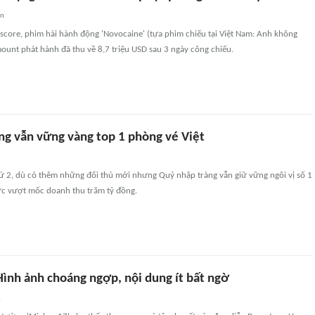
an
score, phim hài hành động 'Novocaine' (tựa phim chiếu tại Việt Nam: Anh không
ount phát hành đã thu về 8,7 triệu USD sau 3 ngày công chiếu.
ng vẫn vững vàng top 1 phòng vé Việt
hứ 2, dù có thêm những đối thủ mới nhưng Quỷ nhập tràng vẫn giữ vững ngôi vị số 1
ức vượt mốc doanh thu trăm tỷ đồng.
Hình ảnh choáng ngợp, nội dung ít bất ngờ
n