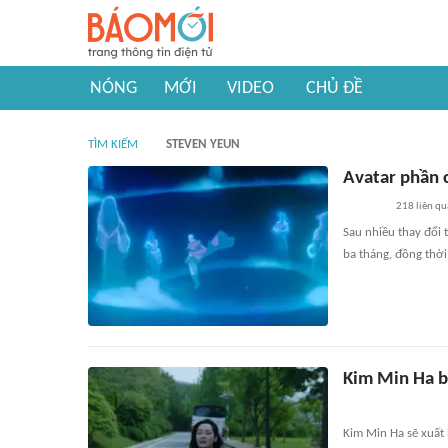
NÓNG
MỚI
VIDEO
CHỦ ĐỀ
TÌM KIẾM
STEVEN YEUN
Avatar phần c
218
liên qu
Sau nhiều thay đổi 
ba tháng, đồng thời
Kim Min Ha bắ
Kim Min Ha sẽ xuất