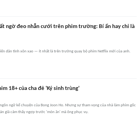
ất ngờ đeo nhẫn cưới trên phim trường: Bí ẩn hay chỉ là
iến dân tình xôn xao — ít nhất là trên trường quay bộ phim Netflix mới của anh.
him 18+ của cha đẻ 'Ký sinh trùng'
t ngôn ngữ kể chuyện của Bong Joon Ho. Nhưng sự tham vọng của nhà làm phim gốc
hán giả cảm thấy ngợp trước 'món ăn' mà ông phục vụ.