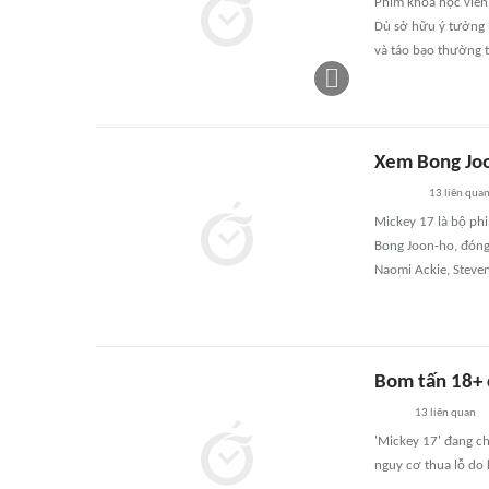
Phim khoa học viễn
Dù sở hữu ý tưởng h
và táo bạo thường 
Xem Bong Joo
13
liên qua
Mickey 17 là bộ phi
Bong Joon-ho, đóng 
Naomi Ackie, Steven
Bom tấn 18+ 
13
liên quan
'Mickey 17' đang ch
nguy cơ thua lỗ do 