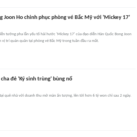
g Joon Ho chinh phục phòng vé Bắc Mỹ với 'Mickey 17'
iễn tưởng pha lẫn yếu tố hài hước 'Mickey 17' của đạo diễn Hàn Quốc Bong Joon
h vị trí quán quân tại phòng vé Bắc Mỹ trong tuần đầu ra mắt.
cha đẻ 'Ký sinh trùng' bùng nổ
 tại quê nhà với doanh thu mở màn ấn tượng, lên tới hơn 6 tỷ won chỉ sau 2 ngày.