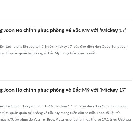
g Joon Ho chinh phục phòng vé Bắc Mỹ với 'Mickey 17'
n
iễn tưởng pha lẫn yếu tố hài hước 'Mickey 17' của đạo diễn Hàn Quốc Bong Joon
h vị trí quán quân tại phòng vé Bắc Mỹ trong tuần đầu ra mắt.
g Joon Ho chinh phục phòng vé Bắc Mỹ với 'Mickey 17'
iễn tưởng pha lẫn yếu tố hài hước 'Mickey 17' của đạo diễn Hàn Quốc Bong Joon
h vị trí quán quân tại phòng vé Bắc Mỹ trong tuần đầu ra mắt. Theo số liệu từ
gày 9/3, bộ phim do Warner Bros. Pictures phát hành đã thu về 19,1 triệu USD sau