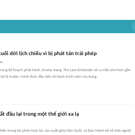
uối dời lịch chiếu vì bị phát tán trái phép
an
trong kế hoạch phát hành, Avatar Aang: The Last Airbender sẽ ra mắt sớm hơn gần
 hé lộ trailer chính thức đầu tiên về hành trình mới của Aang.
t đầu lại trong một thế giới xa lạ
 hiện trong bộ phim hợp tác sản xuất giữa Hàn Quốc và Đan Mạch kể về một người