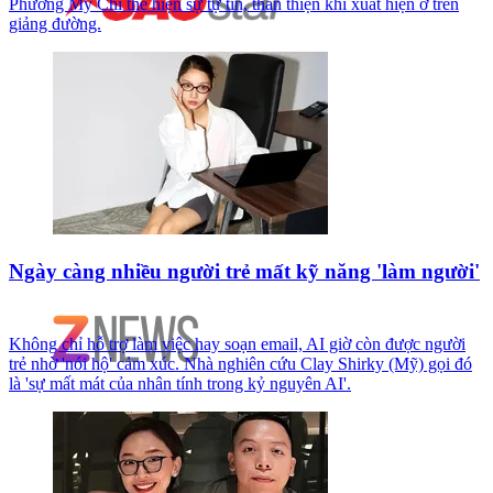
Phương Mỹ Chi thể hiện sự tự tin, thân thiện khi xuất hiện ở trên
giảng đường.
Ngày càng nhiều người trẻ mất kỹ năng 'làm người'
Không chỉ hỗ trợ làm việc hay soạn email, AI giờ còn được người
trẻ nhờ 'nói hộ' cảm xúc. Nhà nghiên cứu Clay Shirky (Mỹ) gọi đó
là 'sự mất mát của nhân tính trong kỷ nguyên AI'.