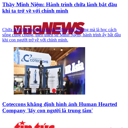
Thầy Minh Niệm: Hành trình chữa lành bắt đầu
khi ta trở về với chính mình
Chữa lành không phải xóa đi những tổn thương mà là học cách
sống cùng chúng, theo thiền sư Minh Niệm, hành trình ấy bắt đầu
khi con người trở về với chính mình.
Coteccons khẳng định hình ảnh Human Hearted
Company 'lấy con người là trung tâm'