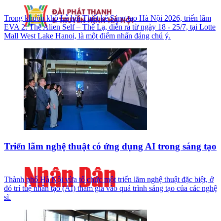
Trong khuôn khổ Lễ hội Thiết kế Sáng tạo Hà Nội 2026, triển lãm
EVA 2: The Alien Self – Thể Lạ, diễn ra từ ngày 18 - 25/7, tại Lotte
Mall West Lake Hanoi, là một điểm nhấn đáng chú ý.
Triển lãm nghệ thuật có ứng dụng AI trong sáng tạo
Thành phố Hà Nội vừa tổ chức một triển lãm nghệ thuật đặc biệt, ở
đó trí tuệ nhân tạo (AI) tham gia vào quá trình sáng tạo của các nghệ
sĩ.