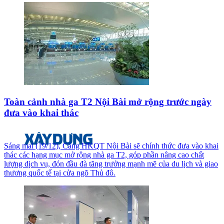
Toàn cảnh nhà ga T2 Nội Bài mở rộng trước ngày
đưa vào khai thác
Sáng mai (19/12), Cảng HKQT Nội Bài sẽ chính thức đưa vào khai
thác các hạng mục mở rộng nhà ga T2, góp phần nâng cao chất
lượng dịch vụ, đón đầu đà tăng trưởng mạnh mẽ của du lịch và giao
thương quốc tế tại cửa ngõ Thủ đô.