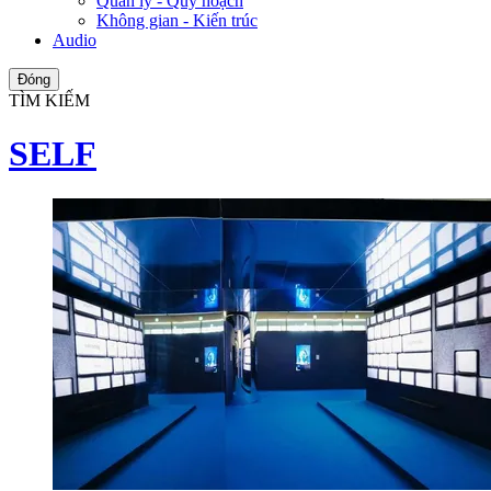
Quản lý - Quy hoạch
Không gian - Kiến trúc
Audio
Đóng
TÌM KIẾM
SELF