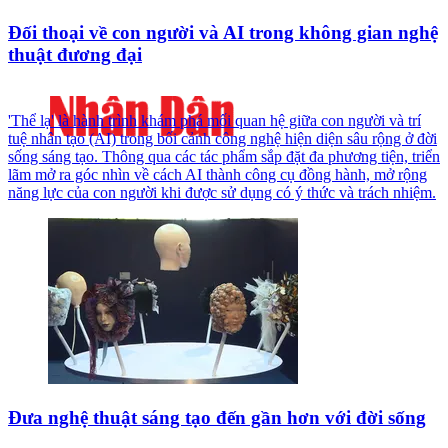
Đối thoại về con người và AI trong không gian nghệ
thuật đương đại
'Thể lạ' là hành trình khám phá mối quan hệ giữa con người và trí
tuệ nhân tạo (AI) trong bối cảnh công nghệ hiện diện sâu rộng ở đời
sống sáng tạo. Thông qua các tác phẩm sắp đặt đa phương tiện, triển
lãm mở ra góc nhìn về cách AI thành công cụ đồng hành, mở rộng
năng lực của con người khi được sử dụng có ý thức và trách nhiệm.
Đưa nghệ thuật sáng tạo đến gần hơn với đời sống