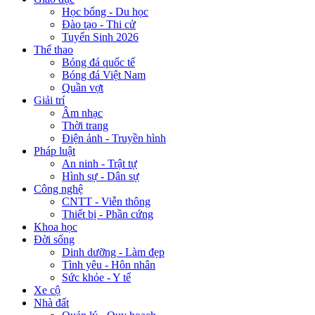
Học bổng - Du học
Đào tạo - Thi cử
Tuyển Sinh 2026
Thể thao
Bóng đá quốc tế
Bóng đá Việt Nam
Quần vợt
Giải trí
Âm nhạc
Thời trang
Điện ảnh - Truyền hình
Pháp luật
An ninh - Trật tự
Hình sự - Dân sự
Công nghệ
CNTT - Viễn thông
Thiết bị - Phần cứng
Khoa học
Đời sống
Dinh dưỡng - Làm đẹp
Tình yêu - Hôn nhân
Sức khỏe - Y tế
Xe cộ
Nhà đất