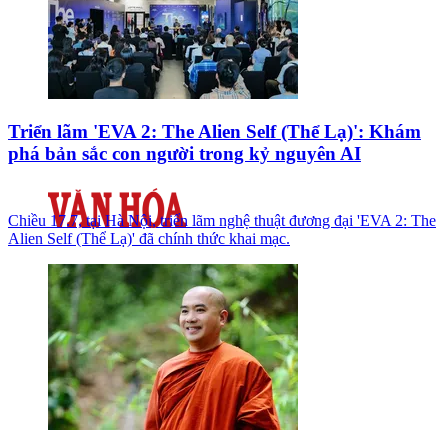
Triển lãm 'EVA 2: The Alien Self (Thể Lạ)': Khám
phá bản sắc con người trong kỷ nguyên AI
Chiều 17.7, tại Hà Nội, triển lãm nghệ thuật đương đại 'EVA 2: The
Alien Self (Thể Lạ)' đã chính thức khai mạc.