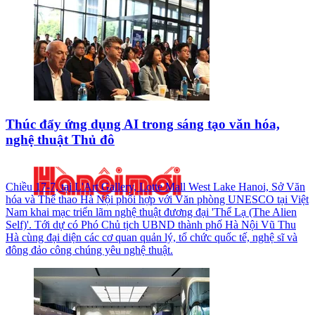
Thúc đẩy ứng dụng AI trong sáng tạo văn hóa,
nghệ thuật Thủ đô
Chiều 17-7, tại L'Art Gallery, Lotte Mall West Lake Hanoi, Sở Văn
hóa và Thể thao Hà Nội phối hợp với Văn phòng UNESCO tại Việt
Nam khai mạc triển lãm nghệ thuật đương đại 'Thể Lạ (The Alien
Self)'. Tới dự có Phó Chủ tịch UBND thành phố Hà Nội Vũ Thu
Hà cùng đại diện các cơ quan quản lý, tổ chức quốc tế, nghệ sĩ và
đông đảo công chúng yêu nghệ thuật.