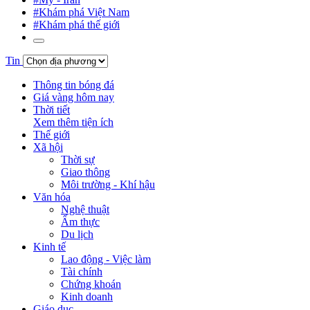
#Khám phá Việt Nam
#Khám phá thế giới
Tin
Thông tin bóng đá
Giá vàng hôm nay
Thời tiết
Xem thêm tiện ích
Thế giới
Xã hội
Thời sự
Giao thông
Môi trường - Khí hậu
Văn hóa
Nghệ thuật
Ẩm thực
Du lịch
Kinh tế
Lao động - Việc làm
Tài chính
Chứng khoán
Kinh doanh
Giáo dục