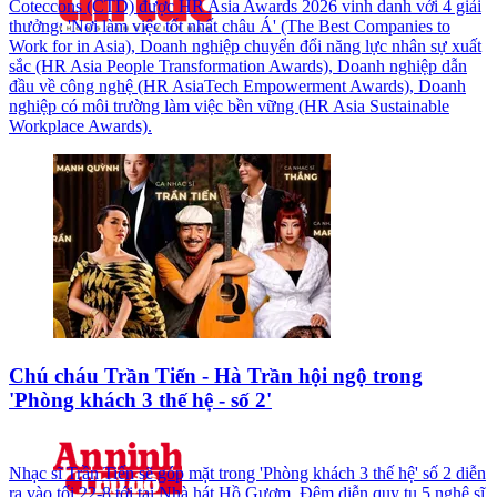
Coteccons (CTD) được HR Asia Awards 2026 vinh danh với 4 giải
thưởng: 'Nơi làm việc tốt nhất châu Á' (The Best Companies to
Work for in Asia), Doanh nghiệp chuyển đổi năng lực nhân sự xuất
sắc (HR Asia People Transformation Awards), Doanh nghiệp dẫn
đầu về công nghệ (HR AsiaTech Empowerment Awards), Doanh
nghiệp có môi trường làm việc bền vững (HR Asia Sustainable
Workplace Awards).
Chú cháu Trần Tiến - Hà Trần hội ngộ trong
'Phòng khách 3 thế hệ - số 2'
Nhạc sĩ Trần Tiến sẽ góp mặt trong 'Phòng khách 3 thế hệ' số 2 diễn
ra vào tối 22-8 tới tại Nhà hát Hồ Gươm. Đêm diễn quy tụ 5 nghệ sĩ