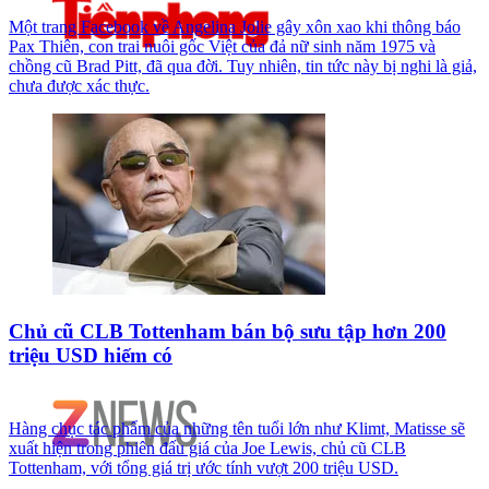
Một trang Facebook về Angelina Jolie gây xôn xao khi thông báo
Pax Thiên, con trai nuôi gốc Việt của đả nữ sinh năm 1975 và
chồng cũ Brad Pitt, đã qua đời. Tuy nhiên, tin tức này bị nghi là giả,
chưa được xác thực.
Chủ cũ CLB Tottenham bán bộ sưu tập hơn 200
triệu USD hiếm có
Hàng chục tác phẩm của những tên tuổi lớn như Klimt, Matisse sẽ
xuất hiện trong phiên đấu giá của Joe Lewis, chủ cũ CLB
Tottenham, với tổng giá trị ước tính vượt 200 triệu USD.