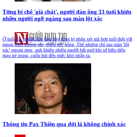
Từng bị chê 'già chát', người đàn ông 33 tuổi khiến
nhiều người ngỡ ngàng sau màn lột xác
Ở tuổi 33, người đàn ông này từng bị nhận xét già hơn tuổi thật với
ngoại hình xuống sắc, thiếu sức sống. Thế nhưng chỉ sau màn 'lột
xác' ngoạn mục, anh khiến nhiều người bất ngờ khi sở hữu diện
mạo trẻ trung, cuốn hút đến mức khó nhận ra.
Thông tin Pax Thiên qua đời là không chính xác