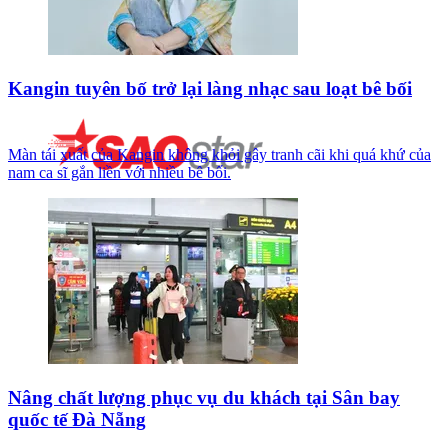
Kangin tuyên bố trở lại làng nhạc sau loạt bê bối
Màn tái xuất của Kangin không khỏi gây tranh cãi khi quá khứ của
nam ca sĩ gắn liền với nhiều bê bối.
Nâng chất lượng phục vụ du khách tại Sân bay
quốc tế Đà Nẵng