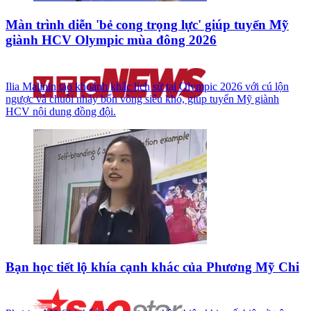
Màn trình diễn 'bẻ cong trọng lực' giúp tuyển Mỹ
giành HCV Olympic mùa đông 2026
Ilia Malinin tạo khoảnh khắc lịch sử tại Olympic 2026 với cú lộn
ngược và chuỗi nhảy bốn vòng siêu khó, giúp tuyển Mỹ giành
HCV nội dung đồng đội.
Bạn học tiết lộ khía cạnh khác của Phương Mỹ Chi