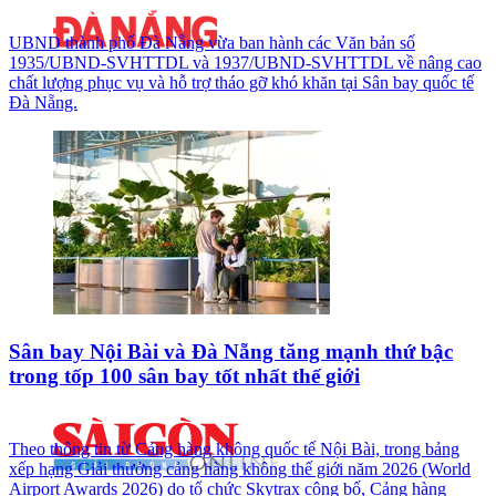
UBND thành phố Đà Nẵng vừa ban hành các Văn bản số
1935/UBND-SVHTTDL và 1937/UBND-SVHTTDL về nâng cao
chất lượng phục vụ và hỗ trợ tháo gỡ khó khăn tại Sân bay quốc tế
Đà Nẵng.
Sân bay Nội Bài và Đà Nẵng tăng mạnh thứ bậc
trong tốp 100 sân bay tốt nhất thế giới
Theo thông tin từ Cảng hàng không quốc tế Nội Bài, trong bảng
xếp hạng Giải thưởng cảng hàng không thế giới năm 2026 (World
Airport Awards 2026) do tổ chức Skytrax công bố, Cảng hàng