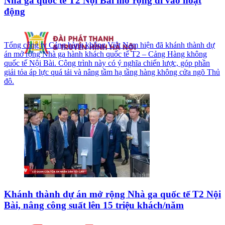
Nhà ga quốc tế T2 Nội Bài mở rộng đi vào hoạt
động
Tổng công ty Cảng hàng không Việt Nam hiện đã khánh thành dự
án mở rộng Nhà ga hành khách quốc tế T2 – Cảng Hàng không
quốc tế Nội Bài. Công trình này có ý nghĩa chiến lược, góp phần
giải tỏa áp lực quá tải và nâng tầm hạ tầng hàng không cửa ngõ Thủ
đô.
Khánh thành dự án mở rộng Nhà ga quốc tế T2 Nội
Bài, nâng công suất lên 15 triệu khách/năm