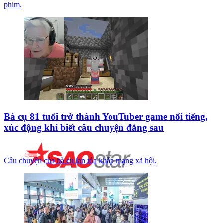
phim.
Bà cụ 81 tuổi trở thành YouTuber game nổi tiếng,
xúc động khi biết câu chuyện đằng sau
Câu chuyện của bà cụ lan tỏa khắp mạng xã hội.