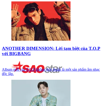
ANOTHER DIMENSION: Lời tạm biệt của T.O.P
với BIGBANG
Album mới của T.O.P không đơn thuần là một sản phẩm âm nhạc
độc lập.