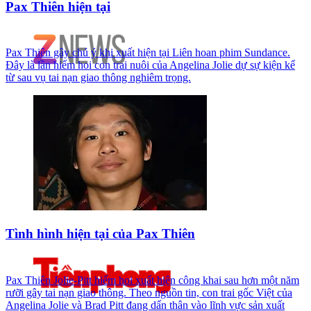
Pax Thiên hiện tại
Pax Thiên gây chú ý khi xuất hiện tại Liên hoan phim Sundance.
Đây là lần hiếm hoi con trai nuôi của Angelina Jolie dự sự kiện kể
từ sau vụ tai nạn giao thông nghiêm trọng.
Tình hình hiện tại của Pax Thiên
Pax Thiên Jolie-Pitt hiếm hoi xuất hiện công khai sau hơn một năm
rưỡi gây tai nạn giao thông. Theo nguồn tin, con trai gốc Việt của
Angelina Jolie và Brad Pitt đang dấn thân vào lĩnh vực sản xuất