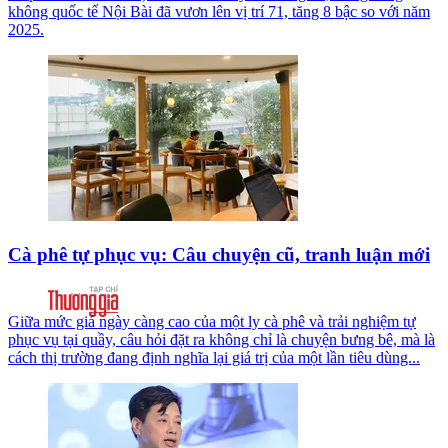
không quốc tế Nội Bài đã vươn lên vị trí 71, tăng 8 bậc so với năm
2025.
Cà phê tự phục vụ: Câu chuyện cũ, tranh luận mới
Giữa mức giá ngày càng cao của một ly cà phê và trải nghiệm tự
phục vụ tại quầy, câu hỏi đặt ra không chỉ là chuyện bưng bê, mà là
cách thị trường đang định nghĩa lại giá trị của một lần tiêu dùng...