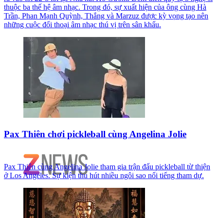
thuộc ba thế hệ âm nhạc. Trong đó, sự xuất hiện của ông cùng Hà
Trần, Phan Mạnh Quỳnh, Thắng và Marzuz được kỳ vọng tạo nên
những cuộc đối thoại âm nhạc thú vị trên sân khấu.
Pax Thiên chơi pickleball cùng Angelina Jolie
Pax Thiên cùng Angelina Jolie tham gia trận đấu pickleball từ thiện
ở Los Angeles. Sự kiện thu hút nhiều ngôi sao nổi tiếng tham dự.