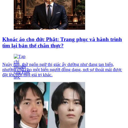
Khoác áo cho đức Phật: Trang phục và hành trình
tìm lại bản thể chân thực?
Ngày nay, thứ ngôn ngữ thị giác ấy dường như đang tan biến,
nhường chỗ cho một biển người đồng dạng, nơi sự thoải mái được
đặt lên trên mọi giá trị khác.