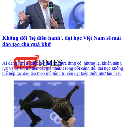
Không đổi 'hệ điều hành', đại học Việt Nam sẽ mãi
đào tạo cho quá khứ
AI đang làm tri thức trở nên rẻ chưa từng có, nhưng lại khiến năng
lực và uy tín trở nên đắt giá nhất. Trong bối cảnh đó, đại học không
thể tiếp tục đào tạo theo mô hình truyền đạt kiến thức như lâu nay.