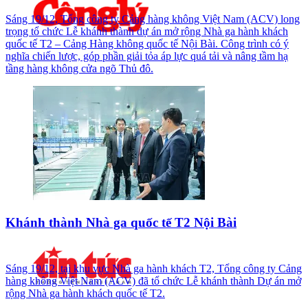
Sáng 19/12, Tổng công ty Cảng hàng không Việt Nam (ACV) long
trọng tổ chức Lễ khánh thành dự án mở rộng Nhà ga hành khách
quốc tế T2 – Cảng Hàng không quốc tế Nội Bài. Công trình có ý
nghĩa chiến lược, góp phần giải tỏa áp lực quá tải và nâng tầm hạ
tầng hàng không cửa ngõ Thủ đô.
Khánh thành Nhà ga quốc tế T2 Nội Bài
Sáng 19/12, tại khu vực Nhà ga hành khách T2, Tổng công ty Cảng
hàng không Việt Nam (ACV) đã tổ chức Lễ khánh thành Dự án mở
rộng Nhà ga hành khách quốc tế T2.