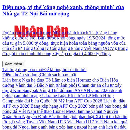
Diện mạo, vị thế 'công nghệ xanh, thông minh' của
Nhà ga T2 Nội Bài mở rộng
Dự án trọng điểm mở rộng Nhà ga hành khách T2 (Cảng hàng
không quốc tế Nội Bài) được khởi công ngày 19/5/2024, tổng mức
đầu tư gần 5.000 tỷ đồng, thực hiện hoàn toàn bằng nguồn vốn của
chủ đầu tư Tổng Công ty Cảng hàng không Việt Nam (ACV); trong
đó, gói thầu chính thi công xây lắp có giá trị 4.600 tỷ đồng.
Xem thêm
Tải ứng dụng báo mới
Để không bỏ sót tin tức
Điều khoản sử dụng
Chính sách bảo mật
Liên bang Nga
hạ tầng
Tô Lâm
eo biển Hormuz
chợ Biên Hòa
đường Vành đai 5
Bắc Ninh (thành phố)
Oman
dự án đầu tư xây
dựng
Kim Sang-sik
Vùng Thủ đô
năm
ASEAN Cup 2026
doanh
nghiệp
an ninh mạng
Ukraine
Luật Kiến trúc
Lê Minh Hưng
Campuchia
đại biểu Quốc hội
Mỹ
Iran
AFF Cup 2026
Lịch thi đấu
AFF cup 2026
Bảng xếp hạng AFF Cup 2026
bóng đá
báo bóng đá
bóng đá Việt Nam
thể thao
Lionel Messi
lamine yamal
Nguyễn
Xuân Son
Nguyễn Đình Bắc
tin thế giới
pháp luật
Xã hội
tin bão
tin
tức
giá vàng
Tuyển Việt Nam
U23 Việt Nam
U17 Việt Nam
kết quả
bóng đá
Ngoại hạng anh
bảng xếp hạng ngoại hạng anh
lịch thi đấu