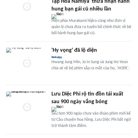
Tạp Hóa Namiya' thừa nhận hành
hung bạn gái cũ nhiều lần
Hiện phía Murakami Nijiro cũng như đơn vị
quản lý chưa đưa ra tuyên bố chính thức về bê
bối hành hung bạn gái cũ.
'Hy vọng' đã lộ diện
Hwang Jung Min, Jo In Sung và Jung Ho Yeon
chia sẻ về bộ phim sắp ra mắt của họ, 'HOPE'.
Lưu Diệc Phi rộ tin đồn tái xuất
sau 900 ngày vắng bóng
Sau hơn 900 ngày chưa vào đoàn phim mới kể
từ Câu chuyện hoa hồng, Lưu Diệc Phi bất ngờ
trở thành tâm điểm.