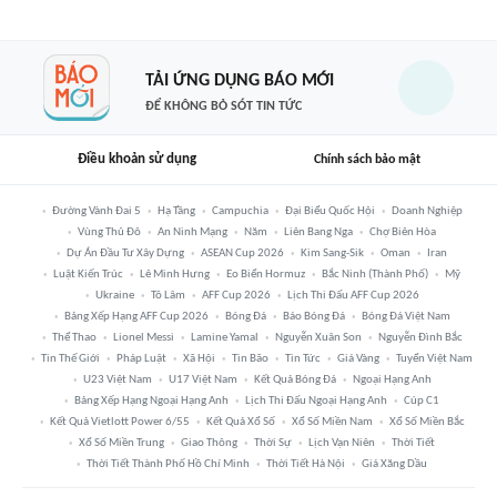
TẢI ỨNG DỤNG BÁO MỚI
ĐỂ KHÔNG BỎ SÓT TIN TỨC
Điều khoản sử dụng
Chính sách bảo mật
Đường Vành Đai 5
Hạ Tầng
Campuchia
Đại Biểu Quốc Hội
Doanh Nghiệp
Vùng Thủ Đô
An Ninh Mạng
Năm
Liên Bang Nga
Chợ Biên Hòa
Dự Án Đầu Tư Xây Dựng
ASEAN Cup 2026
Kim Sang-Sik
Oman
Iran
Luật Kiến Trúc
Lê Minh Hưng
Eo Biển Hormuz
Bắc Ninh (thành Phố)
Mỹ
Ukraine
Tô Lâm
AFF Cup 2026
Lịch Thi Đấu AFF Cup 2026
Bảng Xếp Hạng AFF Cup 2026
Bóng Đá
Báo Bóng Đá
Bóng Đá Việt Nam
Thể Thao
Lionel Messi
Lamine Yamal
Nguyễn Xuân Son
Nguyễn Đình Bắc
Tin Thế Giới
Pháp Luật
Xã Hội
Tin Bão
Tin Tức
Giá Vàng
Tuyển Việt Nam
U23 Việt Nam
U17 Việt Nam
Kết Quả Bóng Đá
Ngoại Hạng Anh
Bảng Xếp Hạng Ngoại Hạng Anh
Lịch Thi Đấu Ngoại Hạng Anh
Cúp C1
Kết Quả Vietlott Power 6/55
Kết Quả Xổ Số
Xổ Số Miền Nam
Xổ Số Miền Bắc
Xổ Số Miền Trung
Giao Thông
Thời Sự
Lịch Vạn Niên
Thời Tiết
Thời Tiết Thành Phố Hồ Chí Minh
Thời Tiết Hà Nội
Giá Xăng Dầu