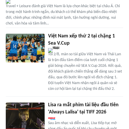
Travel + Leisure đánh giá Việt Nam là lựa chọn khác biệt tại châu Á. Chỉ
trong một hành trình ngắn, du khách có thể khám phá biển đảo nhiệt
đới, chinh phục những đỉnh núi mát lạnh, tận hưởng nghỉ dưỡng, vui
chơi, văn hóa và tâm linh…
Việt Nam xếp thứ 2 tại chặng 1
Sea V.Cup
Tối 2/8, màn so tài giữa Việt Nam và Thái Lan
là trận đấu tâm điểm của lượt cuối chặng 1
giải bóng chuyền nữ SEA V.Cup 2026. Kết quả,
đội khách giành chiến thắng dễ dàng sau 3 set
đấu, qua đó bước lên ngôi vô địch chặng 1.
Đội tuyển Việt Nam nhận ngôi á quân và sẽ
còn cơ hội làm lại tại chặng thi đấu thứ 2.
Lisa ra mắt phim tài liệu đầu tiên
'Always Lalisa' tại TIFF 2026
Sau âm nhạc và diễn xuất, Lisa tiếp tục mở
rộng dấu ấn quốc tế khi câu chuyện về một