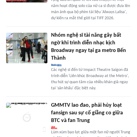
năm hoạt động solo của nữ ca sĩ được đưa lên
màn ảnh qua bộ phim tài liệu 'Always Lalisa',
dự kiến ra mắt thế giới tại TIFF 2026.
Nhóm nghệ sĩ tài năng gây bất
ngờ khi trình diễn nhạc kịch
Broadway ngay tại ga metro Bến
Thành
Các nghệ sĩ đến từ Impact Theatre Saigon đã
trình diễn 'Liên khúc Broadway at the Metro',
thu hút sự quan tâm của nhiều khán giả ngay
tại 'sân khấu' đặc biệt này.
GMMTV lao đao, phải hủy loạt
fansign sau sự cố giằng co giữa
BTC và fan Trung
Lùm xùm bạo lực giữa một fan nữ người Trung