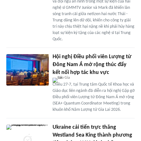
và đội ngũ an ninh trong một sự kiện của hai
nghệ sĩ GMMTV Junior và Mark đã khiến làn
sóng tranh cãi giữa netizen hai nước Thái -
Trung dâng lên dữ dội, khiến cho công ty giải
trí này chịu thiệt hại nặng nề khi phải hủy hàng
loạt sự kiện ký tặng của các nghệ sĩ tại Trung
Quốc.
Hội nghị Điều phối viên Lượng tử
Đông Nam Á mở rộng thúc đẩy
kết nối hợp tác khu vực
Chiều 27-7, tại Trung tâm Quốc tế Khoa học và
Giáo dục liên ngành đã diễn ra hội nghị Gặp gỡ
Điều phối viên Lượng tử Đông Nam Á mở rộng
(SEA+ Quantum Coordinator Meeting) trong
khuôn khổ Năm Lượng tử Gia Lai 2026.
Ukraine cải tiến trực thăng
Westland Sea King thành phương