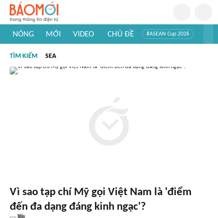
NÓNG
MỚI
VIDEO
CHỦ ĐỀ
#ASEAN Cup 2026
#Trí tuệ nhân tạo
#Mỹ - Iran
#Khám phá Việt Nam
TÌM KIẾM
SEA
#Khám phá thế giới
Vì sao tạp chí Mỹ gọi Việt Nam là 'điểm
đến đa dạng đáng kinh ngạc'?