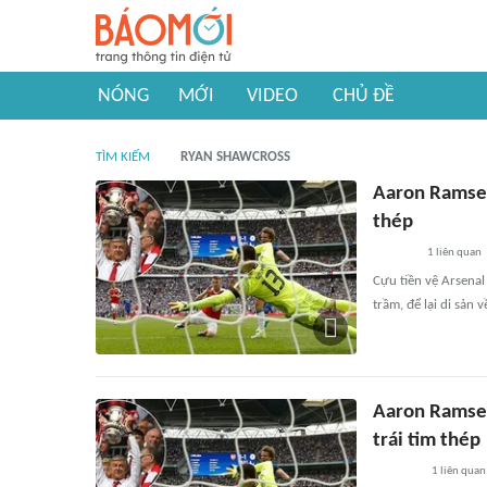
NÓNG
MỚI
VIDEO
CHỦ ĐỀ
TÌM KIẾM
RYAN SHAWCROSS
Aaron Ramsey 
thép
1
liên quan
Cựu tiền vệ Arsena
trầm, để lại di sản
Aaron Ramsey
trái tim thép
1
liên quan