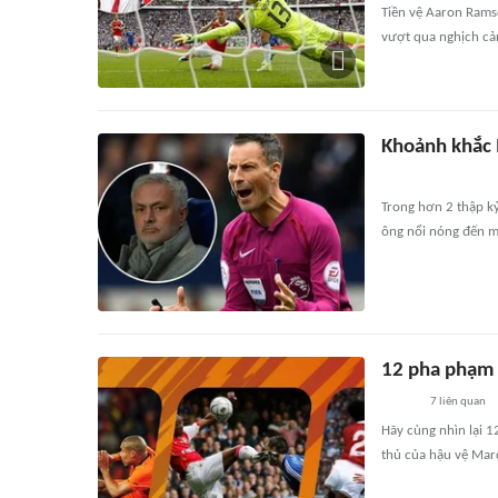
Tiền vệ Aaron Ramse
vượt qua nghịch cả
Khoảnh khắc 
Trong hơn 2 thập k
ông nổi nóng đến m
12 pha phạm 
7
liên quan
Hãy cùng nhìn lại 1
thủ của hậu vệ Mar