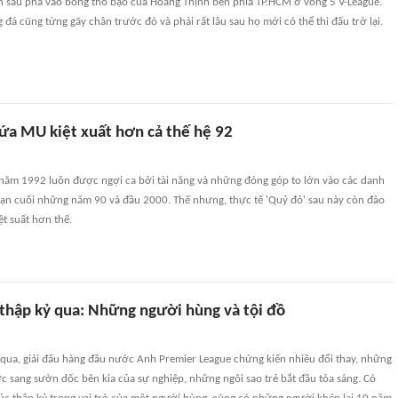
 sau pha vào bóng thô bạo của Hoàng Thịnh bên phía TP.HCM ở vòng 5 V-League.
 đá cũng từng gãy chân trước đó và phải rất lâu sau họ mới có thể thi đấu trở lại.
ứa MU kiệt xuất hơn cả thế hệ 92
năm 1992 luôn được ngợi ca bởi tài năng và những đóng góp to lớn vào các danh
đoạn cuối những năm 90 và đầu 2000. Thế nhưng, thực tế 'Quỷ đỏ' sau này còn đào
ệt suất hơn thế.
thập kỷ qua: Những người hùng và tội đồ
 qua, giải đấu hàng đầu nước Anh Premier League chứng kiến nhiều đổi thay, những
c sang sườn dốc bên kia của sự nghiệp, những ngôi sao trẻ bắt đầu tỏa sáng. Có