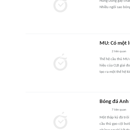
Hùng Dũng gãy chân
Nhiều ngôi sao bóng
MU: Có một l
2
liên quan
Thế hệ cầu thủ MU 
hiệu của CLB giai 
tạo ra một thế hệ ki
Bóng đá Anh 
7
liên quan
Một thập kỷ đã trôi
cầu thủ gạo cội bướ