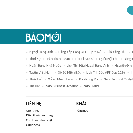
Ngoại Hạng Anh
Bảng Xếp Hạng AFF Cup 2026
Giá Xăng Dầu
Thời Sự
Trần Thanh Mẫn
Lionel Messi
Quốc Hội Lào
Bóng 
Ngân Hàng Nhà Nước
Lịch Thi Đấu Ngoại Hạng Anh
Nguyễn Đình
Tuyển Việt Nam
Xổ Số Miền Bắc
Lịch Thi Đấu AFF Cup 2026
I
Thời Tiết
Xổ Số Miền Trung
Báo Bóng Đá
New Zealand Cindy 
Tin Tức
Zalo Business Account
Zalo Cloud
LIÊN HỆ
KHÁC
Giới thiệu
Tổng hợp
Điều khoản sử dụng
Chính sách bảo mật
Quảng cáo