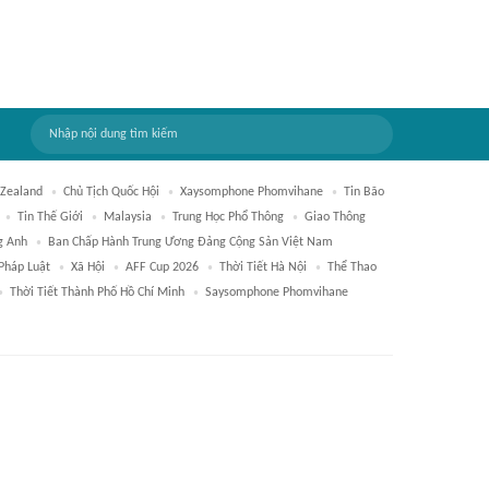
Zealand
Chủ Tịch Quốc Hội
Xaysomphone Phomvihane
Tin Bão
Tin Thế Giới
Malaysia
Trung Học Phổ Thông
Giao Thông
g Anh
Ban Chấp Hành Trung Ương Đảng Cộng Sản Việt Nam
Pháp Luật
Xã Hội
AFF Cup 2026
Thời Tiết Hà Nội
Thể Thao
Thời Tiết Thành Phố Hồ Chí Minh
Saysomphone Phomvihane