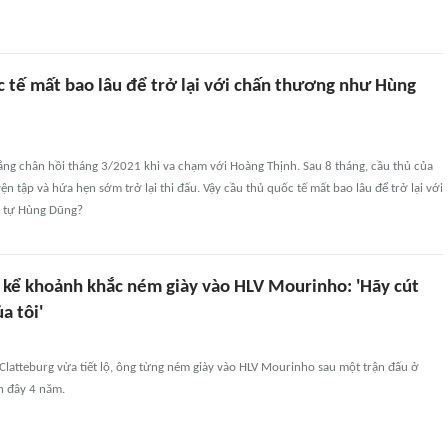
c tế mất bao lâu để trở lại với chấn thương như Hùng
ẳng chân hồi tháng 3/2021 khi va chạm với Hoàng Thịnh. Sau 8 tháng, cầu thủ của
ện tập và hứa hẹn sớm trở lại thi đấu. Vậy cầu thủ quốc tế mất bao lâu để trở lại với
 tự Hùng Dũng?
i kể khoảnh khắc ném giày vào HLV Mourinho: 'Hãy cút
a tôi'
Clatteburg vừa tiết lộ, ông từng ném giày vào HLV Mourinho sau một trận đấu ở
h đây 4 năm.