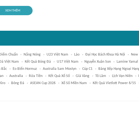
XEM THÊM
Điểm Chuẩn
Nắng Nóng
U23 Việt Nam
Lào
Đại Học Bách Khoa Hà Nội
New 
Đá Việt Nam
Kết Quả Bóng Đá
U17 Việt Nam
Nguyễn Xuân Son
Lamine Yamal
 Bắc
Eo Biển Hormuz
Australia Sam Mostyn
Cúp C1
Bảng Xếp Hạng Ngoại Hạn
ran
Australia
Rửa Tiền
Kết Quả Xổ Số
Giá Vàng
Tô Lâm
Lịch Vạn Niên
Kiro
Bóng Đá
ASEAN Cup 2026
Xổ Số Miền Nam
Kết Quả Vietlott Power 6/55