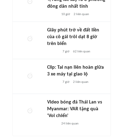
đông dân nhất tỉnh
10 giờ
2
liên quan
Giây phút trở về đất liền
của cô gái trôi dạt 8 giờ
trên biển
7 giờ
62
liên quan
Clip: Tai nạn liên hoàn giữa
3 xe máy tại giao lộ
7 giờ
2
liên quan
Video bóng đá Thái Lan vs
Myanmar: VAR tặng quà
'Voi chiến'
24
liên quan