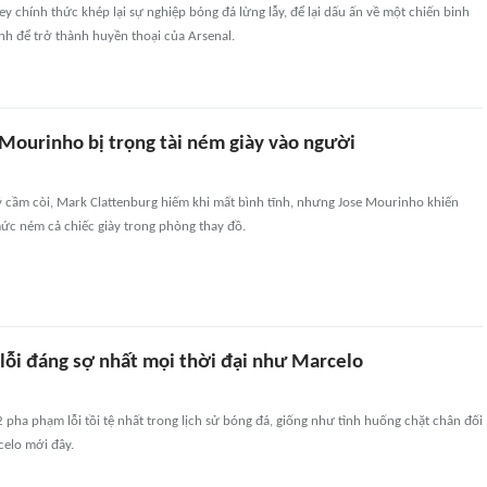
y chính thức khép lại sự nghiệp bóng đá lừng lẫy, để lại dấu ấn về một chiến binh
nh để trở thành huyền thoại của Arsenal.
Mourinho bị trọng tài ném giày vào người
ỷ cầm còi, Mark Clattenburg hiếm khi mất bình tĩnh, nhưng Jose Mourinho khiến
ức ném cả chiếc giày trong phòng thay đồ.
lỗi đáng sợ nhất mọi thời đại như Marcelo
2 pha phạm lỗi tồi tệ nhất trong lịch sử bóng đá, giống như tình huống chặt chân đối
celo mới đây.