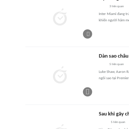
3
liên quan
Inter Miami đang tr
khiến người hâm mộ
Dàn sao châu 
5
liên quan
Luke Shaw, Aaron 
ngôi sao tại Premier
Sau khi gãy c
5
liên quan