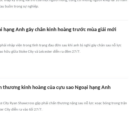
úc thập kỷ trong vai trò của một người hùng, cũng có những người khép lại 10 năm
au buồn trong sự nghiệp.
i hạng Anh gãy chân kinh hoàng trước mùa giải mới
hải nhập viện trong tình trạng đau đớn sau khi anh bị nghi gãy chân sau nỗ lực
ao hữu giữa Stoke City và Leicester diễn ra đêm 27/7.
n thương kinh hoàng của cựu sao Ngoại hạng Anh
ke City Ryan Shawcross gặp phải chấn thương nặng sau nỗ lực xoạc bóng trong trận
er City diễn ra vào tối 27/7.