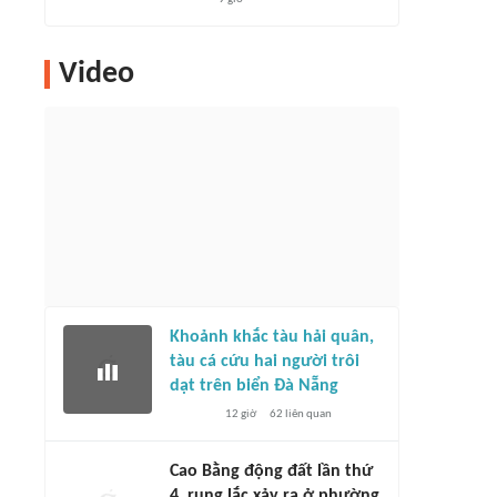
Video
Khoảnh khắc tàu hải quân,
tàu cá cứu hai người trôi
dạt trên biển Đà Nẵng
12 giờ
62
liên quan
Cao Bằng động đất lần thứ
4, rung lắc xảy ra ở phường