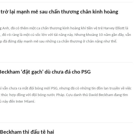
ủ trở lại mạnh mẽ sau chấn thương chân kinh hoàng
n
 Anh, đã có thêm một ca chấn thương kinh hoàng khi tiền vệ trẻ Harvey Elliott là
, đó rõ ràng là một cú sốc lớn với tài năng này. Nhưng khoảng 10 năm gần đây, vẫn
ợp đã đứng dậy mạnh mẽ sau những ca chấn thương ở chân nặng như thế.
eckham 'đặt gạch' dù chưa đá cho PSG
si vẫn chưa ra mắt đội bóng mới PSG, nhưng đã có những tin đồn lan truyền về việc
ết thúc hợp đồng với đội bóng nước Pháp. Cựu danh thủ David Beckham đang tìm
ủ này đến Inter Miami.
 Beckham thi đấu tệ hại