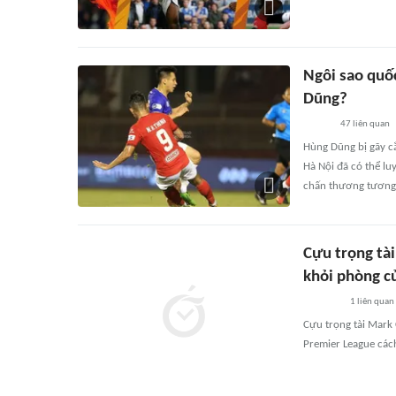
Ngôi sao quố
Dũng?
47
liên quan
Hùng Dũng bị gãy c
Hà Nội đã có thể luy
chấn thương tương
Cựu trọng tà
khỏi phòng củ
1
liên quan
Cựu trọng tài Mark 
Premier League các