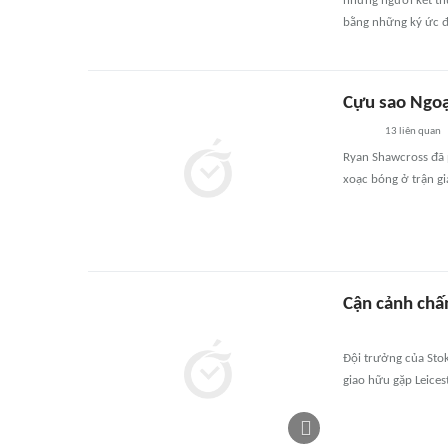
những người kết th
bằng những ký ức đ
Cựu sao Ngoạ
13
liên quan
Ryan Shawcross đã p
xoạc bóng ở trận gi
Cận cảnh chấ
Đội trưởng của Sto
giao hữu gặp Leicest