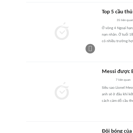
Top 5 cầu th
35
liên qua
Ở vòng 4 Ngoại hạng
nạn nhân. Ở tuổi 18
có nhiều trường h
Messi được B
7
liên quan
Siêu sao Lionel Mes
anh sẽ ở đâu khi k
cách cám dỗ cầu th
Đội bóng của