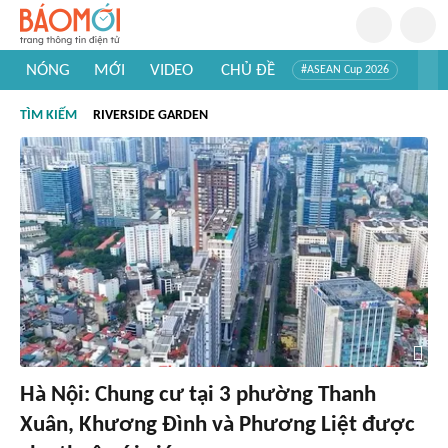
NÓNG
MỚI
VIDEO
CHỦ ĐỀ
#ASEAN Cup 2026
#Trí tuệ nhân tạo
#Mỹ - Iran
#Khám phá Việt Nam
TÌM KIẾM
RIVERSIDE GARDEN
#Khám phá thế giới
Hà Nội: Chung cư tại 3 phường Thanh
Xuân, Khương Đình và Phương Liệt được