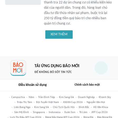
thanh tra 22 dự án chung cư có khiếu kiện kéo
dài của người dân. Trong đó, hàng loạt chủ
đầu tư đã thừa nhận sai phạm, buộc trả lại
250 tỷ đồng tiền quỹ bảo trì cho nhiều ban
quản trị chung cư.
XEM THÊM
TẢI ỨNG DỤNG BÁO MỚI
ĐỂ KHÔNG BỎ SÓT TIN TỨC
Điều khoản sử dụng
Chính sách bảo mật
Campuchia
Năm
Trần Đình Tiệp
Kim Sang-Sik
Doanh Nghiệp
Khánh Sky
Triệu Thị Tâm
Đội Tuyển Việt Nam
ASEAN Cup 2026
Nguyễn Văn Hợi
Liên Bang Nga
Kim Sang Sik
Chủ Tịch Quốc Hội
Đình Bắc
Hồ Văn Khoa
Sân Mỹ Đình
Singapore
Indonesia
Xuân Son
Tô Lâm
AFF Cup 2026
Lịch Thi Đấu AFF Cup 2026
Bảng Xếp Hạng AFF Cup 2026
Bóng Đá
Báo Bóng Đá