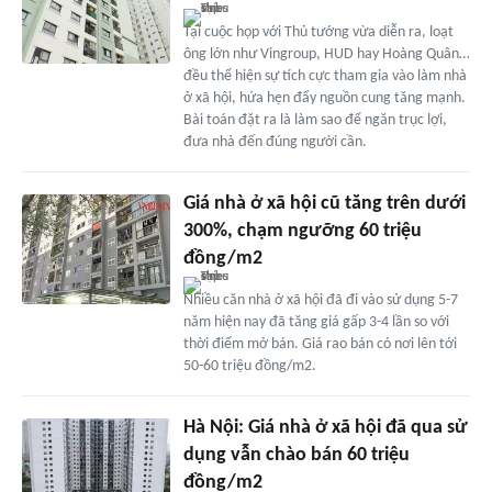
Tại cuộc họp với Thủ tướng vừa diễn ra, loạt
ông lớn như Vingroup, HUD hay Hoàng Quân…
đều thể hiện sự tích cực tham gia vào làm nhà
ở xã hội, hứa hẹn đẩy nguồn cung tăng mạnh.
Bài toán đặt ra là làm sao để ngăn trục lợi,
đưa nhà đến đúng người cần.
Giá nhà ở xã hội cũ tăng trên dưới
300%, chạm ngưỡng 60 triệu
đồng/m2
Nhiều căn nhà ở xã hội đã đi vào sử dụng 5-7
năm hiện nay đã tăng giá gấp 3-4 lần so với
thời điểm mở bán. Giá rao bán có nơi lên tới
50-60 triệu đồng/m2.
Hà Nội: Giá nhà ở xã hội đã qua sử
dụng vẫn chào bán 60 triệu
đồng/m2