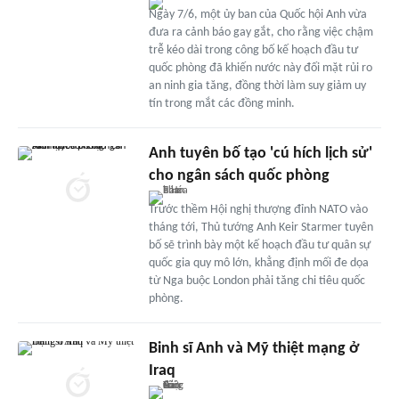
Ngày 7/6, một ủy ban của Quốc hội Anh vừa
đưa ra cảnh báo gay gắt, cho rằng việc chậm
trễ kéo dài trong công bố kế hoạch đầu tư
quốc phòng đã khiến nước này đối mặt rủi ro
an ninh gia tăng, đồng thời làm suy giảm uy
tín trong mắt các đồng minh.
Anh tuyên bố tạo 'cú hích lịch sử'
cho ngân sách quốc phòng
Trước thềm Hội nghị thượng đỉnh NATO vào
tháng tới, Thủ tướng Anh Keir Starmer tuyên
bố sẽ trình bày một kế hoạch đầu tư quân sự
quốc gia quy mô lớn, khẳng định mối đe dọa
từ Nga buộc London phải tăng chi tiêu quốc
phòng.
Binh sĩ Anh và Mỹ thiệt mạng ở
Iraq