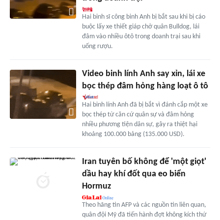
Hai binh sĩ công binh Anh bị bắt sau khi bị cáo
buộc lấy xe thiết giáp chở quân Bulldog, lái
đâm vào nhiều ôtô trong doanh trại sau khi
uống rượu.
Video binh lính Anh say xỉn, lái xe
bọc thép đâm hỏng hàng loạt ô tô
Hai binh lính Anh đã bị bắt vì đánh cắp một xe
bọc thép từ căn cứ quân sự và đâm hỏng
nhiều phương tiện dân sự, gây ra thiệt hại
khoảng 100.000 bảng (135.000 USD).
Iran tuyên bố không để 'một giọt'
dầu hay khí đốt qua eo biển
Hormuz
Theo hãng tin AFP và các nguồn tin liên quan,
quân đội Mỹ đã tiến hành đợt không kích thứ