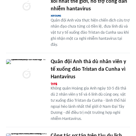
xôi nhất thế giới, hỗ trợ công dân
nhiễm hantavirus
Quân đội Anh vừa thực hiện chiến dịch cứu trợ
nhân đạo chưa từng có tiền lệ, đưa lính dù và
vật tư y tế xuống đảo Tristan da Cunha sau khi
ghi nhận một ca nghi nhiễm hantavirus tại
đây.
Quân đội Anh thả dù nhân viên y
tế xuống đảo Tristan da Cunha vì
Hantavirus
Không quân Hoàng gia Anh ngày 10-5 đã thả
dù 2 nhân viên y tế và 6 lính dù cùng oxy, vật
tư xuống đảo Tristan da Cunha - lãnh thổ hải
ngoại hẻo lánh nhất thế giới ở Nam Đại Tây
Dương - để điều trị một trường hợp nghi
nhiễm Hantavirus.
Công tác sơ tán trên tàu du lịch