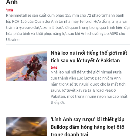
Anh
Rheinmetall sẽ sản xuất cụm pháo 155 mm cho 72 pháo tự hành bánh
lốp RCH 155 của Quân đội Anh tại nhà máy Telford. Hợp đồng trị giá vài
trăm triệu euro được xem là bước đi quan trọng trong quá trình hiện đại
hóa pháo binh và khôi phục năng lực sau khi Anh chuyển giao AS90 cho
Ukraine.
Nhà leo núi nổi tiếng thế giới mất
tích sau vụ lở tuyết ở Pakistan
Nhà leo núi nổi tiếng thế giới Nirmal Purja -
cựu thành viên Lực lượng Đặc nhiệm Anh -
nằm trong số 10 người được cho là mất tích
sau vụ lở tuyết xảy ra tại Broad Peak ở
Pakistan, một trong những ngọn núi cao nhất
thế giới.
'Lính Anh say rượu' lái thiết giáp
Bulldog đâm hỏng hàng loạt ôtô
trong doanh trại