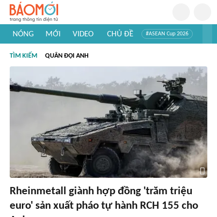
NÓNG
MỚI
VIDEO
CHỦ ĐỀ
#ASEAN Cup 2026
#Trí tuệ nhân tạo
#Mỹ - Iran
#Khám phá Việt Nam
TÌM KIẾM
QUÂN ĐỘI ANH
#Khám phá thế giới
Rheinmetall giành hợp đồng 'trăm triệu
euro' sản xuất pháo tự hành RCH 155 cho