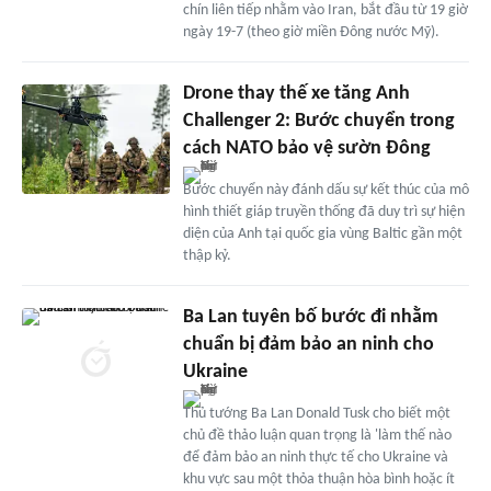
chín liên tiếp nhằm vào Iran, bắt đầu từ 19 giờ
ngày 19-7 (theo giờ miền Đông nước Mỹ).
Drone thay thế xe tăng Anh
Challenger 2: Bước chuyển trong
cách NATO bảo vệ sườn Đông
Bước chuyển này đánh dấu sự kết thúc của mô
hình thiết giáp truyền thống đã duy trì sự hiện
diện của Anh tại quốc gia vùng Baltic gần một
thập kỷ.
Ba Lan tuyên bố bước đi nhằm
chuẩn bị đảm bảo an ninh cho
Ukraine
Thủ tướng Ba Lan Donald Tusk cho biết một
chủ đề thảo luận quan trọng là 'làm thế nào
để đảm bảo an ninh thực tế cho Ukraine và
khu vực sau một thỏa thuận hòa bình hoặc ít