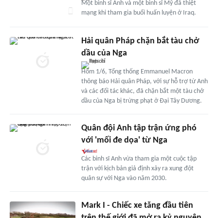
Một binh sĩ Anh và một binh sĩ Mỹ đã thiệt
mạng khi tham gia buổi huấn luyện ở Iraq.
Hải quân Pháp chặn bắt tàu chở
dầu của Nga
Hôm 1/6, Tổng thống Emmanuel Macron
thông báo Hải quân Pháp, với sự hỗ trợ từ Anh
và các đối tác khác, đã chặn bắt một tàu chở
dầu của Nga bị trừng phạt ở Đại Tây Dương.
Quân đội Anh tập trận ứng phó
với 'mối đe dọa' từ Nga
Các binh sĩ Anh vừa tham gia một cuộc tập
trận với kịch bản giả định xảy ra xung đột
quân sự với Nga vào năm 2030.
Mark I - Chiếc xe tăng đầu tiên
trên thế giới đã mở ra kỷ nguyên