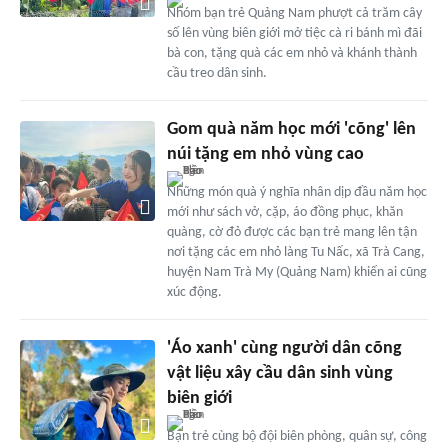
Nhóm bạn trẻ Quảng Nam phượt cả trăm cây
số lên vùng biên giới mở tiệc cà ri bánh mì đãi
bà con, tặng quà các em nhỏ và khánh thành
cầu treo dân sinh.
Gom quà năm học mới 'cõng' lên
núi tặng em nhỏ vùng cao
Những món quà ý nghĩa nhân dịp đầu năm học
mới như sách vở, cặp, áo đồng phục, khăn
quàng, cờ đỏ được các bạn trẻ mang lên tận
nơi tặng các em nhỏ làng Tu Nấc, xã Trà Cang,
huyện Nam Trà My (Quảng Nam) khiến ai cũng
xúc động.
'Áo xanh' cùng người dân cõng
vật liệu xây cầu dân sinh vùng
biên giới
Bạn trẻ cùng bộ đội biên phòng, quân sự, công