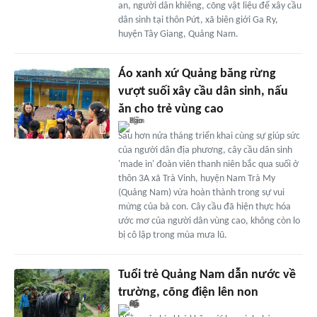
an, người dân khiêng, cõng vật liệu để xây cầu
dân sinh tại thôn Pứt, xã biên giới Ga Ry,
huyện Tây Giang, Quảng Nam.
Áo xanh xứ Quảng băng rừng
vượt suối xây cầu dân sinh, nấu
ăn cho trẻ vùng cao
Sau hơn nửa tháng triển khai cùng sự giúp sức
của người dân địa phương, cây cầu dân sinh
'made in' đoàn viên thanh niên bắc qua suối ở
thôn 3A xã Trà Vinh, huyện Nam Trà My
(Quảng Nam) vừa hoàn thành trong sự vui
mừng của bà con. Cây cầu đã hiện thực hóa
ước mơ của người dân vùng cao, không còn lo
bị cô lập trong mùa mưa lũ.
Tuổi trẻ Quảng Nam dẫn nước về
trường, cõng điện lên non