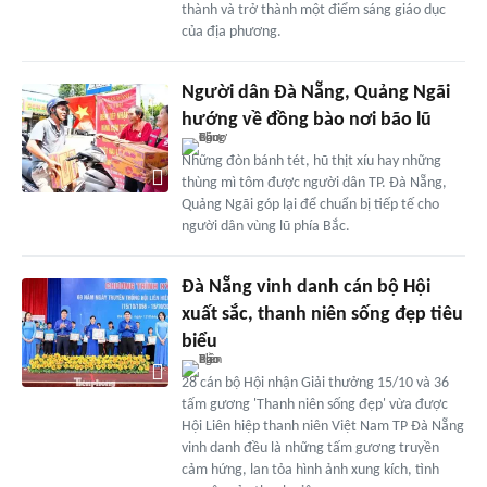
thành và trở thành một điểm sáng giáo dục
của địa phương.
Người dân Đà Nẵng, Quảng Ngãi
hướng về đồng bào nơi bão lũ
Những đòn bánh tét, hũ thịt xíu hay những
thùng mì tôm được người dân TP. Đà Nẵng,
Quảng Ngãi góp lại để chuẩn bị tiếp tế cho
người dân vùng lũ phía Bắc.
Đà Nẵng vinh danh cán bộ Hội
xuất sắc, thanh niên sống đẹp tiêu
biểu
28 cán bộ Hội nhận Giải thưởng 15/10 và 36
tấm gương 'Thanh niên sống đẹp' vừa được
Hội Liên hiệp thanh niên Việt Nam TP Đà Nẵng
vinh danh đều là những tấm gương truyền
cảm hứng, lan tỏa hình ảnh xung kích, tình