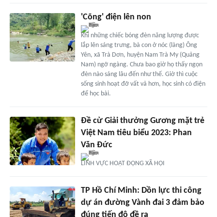
'Cõng' điện lên non
Khi những chiếc bóng đèn năng lượng được
lắp lên sáng trưng, bà con ở nóc (làng) Ông
Yên, xã Trà Dơn, huyện Nam Trà My (Quảng
Nam) ngỡ ngàng. Chưa bao giờ họ thấy ngọn
đèn nào sáng lâu đến như thế. Giờ thì cuộc
sống sinh hoạt đỡ vất vả hơn, học sinh có điện
để học bài.
Đề cử Giải thưởng Gương mặt trẻ
Việt Nam tiêu biểu 2023: Phan
Văn Đức
LĨNH VỰC HOẠT ĐỘNG XÃ HỘI
TP Hồ Chí Minh: Dồn lực thi công
dự án đường Vành đai 3 đảm bảo
đúng tiến độ đề ra