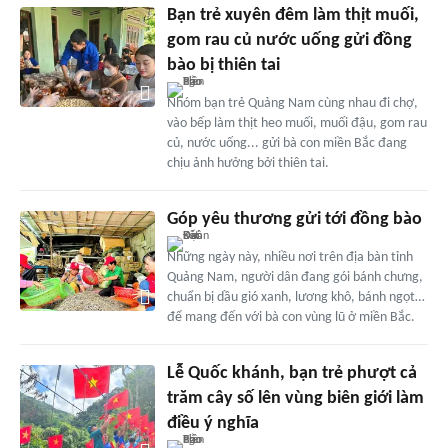
Bạn trẻ xuyên đêm làm thịt muối,
gom rau củ nước uống gửi đồng
bào bị thiên tai
Nhóm bạn trẻ Quảng Nam cùng nhau đi chợ,
vào bếp làm thịt heo muối, muối đậu, gom rau
củ, nước uống... gửi bà con miền Bắc đang
chịu ảnh hưởng bởi thiên tai.
Góp yêu thương gửi tới đồng bào
Những ngày này, nhiều nơi trên địa bàn tỉnh
Quảng Nam, người dân đang gói bánh chưng,
chuẩn bị dầu gió xanh, lương khô, bánh ngọt…
để mang đến với bà con vùng lũ ở miền Bắc.
Lễ Quốc khánh, bạn trẻ phượt cả
trăm cây số lên vùng biên giới làm
điều ý nghĩa