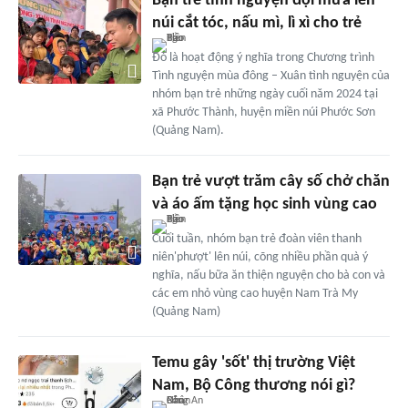
Bạn trẻ tình nguyện đội mưa lên
núi cắt tóc, nấu mì, lì xì cho trẻ
Đó là hoạt động ý nghĩa trong Chương trình
Tình nguyện mùa đông – Xuân tình nguyện của
nhóm bạn trẻ những ngày cuối năm 2024 tại
xã Phước Thành, huyện miền núi Phước Sơn
(Quảng Nam).
Bạn trẻ vượt trăm cây số chở chăn
và áo ấm tặng học sinh vùng cao
Cuối tuần, nhóm bạn trẻ đoàn viên thanh
niên'phượt' lên núi, cõng nhiều phần quà ý
nghĩa, nấu bữa ăn thiện nguyện cho bà con và
các em nhỏ vùng cao huyện Nam Trà My
(Quảng Nam)
Temu gây 'sốt' thị trường Việt
Nam, Bộ Công thương nói gì?