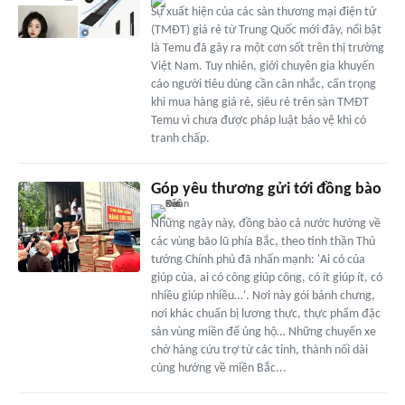
Sự xuất hiện của các sàn thương mại điện tử
(TMĐT) giá rẻ từ Trung Quốc mới đây, nổi bật
là Temu đã gây ra một cơn sốt trên thị trường
Việt Nam. Tuy nhiên, giới chuyên gia khuyến
cáo người tiêu dùng cần cân nhắc, cẩn trọng
khi mua hàng giá rẻ, siêu rẻ trên sàn TMĐT
Temu vì chưa được pháp luật bảo vệ khi có
tranh chấp.
Góp yêu thương gửi tới đồng bào
Những ngày này, đồng bào cả nước hướng về
các vùng bão lũ phía Bắc, theo tinh thần Thủ
tướng Chính phủ đã nhấn mạnh: 'Ai có của
giúp của, ai có công giúp công, có ít giúp ít, có
nhiều giúp nhiều…'. Nơi này gói bánh chưng,
nơi khác chuẩn bị lương thực, thực phẩm đặc
sản vùng miền để ủng hộ… Những chuyến xe
chở hàng cứu trợ từ các tỉnh, thành nối dài
cùng hướng về miền Bắc...