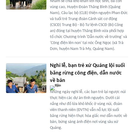
Nhằm sẻ chia khó khăn với học sinh, bà con
vùng cao, Huyện Đoàn Thăng Bình (Quảng
Nam), Câu lạc bộ (CLB) thiện nguyện Phan Đức
và tuổi trẻ Trung đoàn Cảnh sát cơ động
(CSCĐ) Trung Bộ - Bộ Tư lệnh CSCĐ (Bộ Công
an) đóng tại huyện Thăng Bình vừa phối hợp
tổ chức Chương trình 'Dẫn nước về trường' và
'Cõng điện lên non' tại nóc Ông Ngọc (xã Trà
Dơn, huyện Nam Trà My, Quảng Nam).
Nghỉ lễ, bạn trẻ xứ Quảng lội suối
băng rừng cõng điện, dẫn nước
về bản
Những ngày nghỉ lễ, các bạn trẻ lại ngược núi
thực hiện các dự án tình nguyện. Dưới cái
nắng như đổ lửa khô khốc ở vùng núi, đoàn
viên thanh niên (ĐVTN) vẫn nỗ lực lội suối
băng rừng hiện thực hóa giấc mơ dẫn nước về
bản, bừng sáng ánh điện nơi vùng sâu xứ
Quảng.