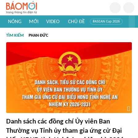
NÓNG
MỚI
VIDEO
CHỦ ĐỀ
#ASEAN Cup 2026
#Trí tuệ nhân tạo
#Mỹ - Iran
#Khám phá Việt Nam
TÌM KIẾM
PHAN ĐỨC
#Khám phá thế giới
Danh sách các đồng chí Ủy viên Ban
Thường vụ Tỉnh ủy tham gia ứng cử Đại