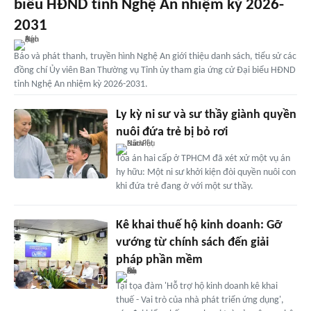
biểu HĐND tỉnh Nghệ An nhiệm kỳ 2026-
2031
Báo và phát thanh, truyền hình Nghệ An giới thiệu danh sách, tiểu sử các
đồng chí Ủy viên Ban Thường vụ Tỉnh ủy tham gia ứng cử Đại biểu HĐND
tỉnh Nghệ An nhiệm kỳ 2026-2031.
Ly kỳ ni sư và sư thầy giành quyền
nuôi đứa trẻ bị bỏ rơi
Tòa án hai cấp ở TPHCM đã xét xử một vụ án
hy hữu: Một ni sư khởi kiện đòi quyền nuôi con
khi đứa trẻ đang ở với một sư thầy.
Kê khai thuế hộ kinh doanh: Gỡ
vướng từ chính sách đến giải
pháp phần mềm
Tại tọa đàm 'Hỗ trợ hộ kinh doanh kê khai
thuế - Vai trò của nhà phát triển ứng dụng',