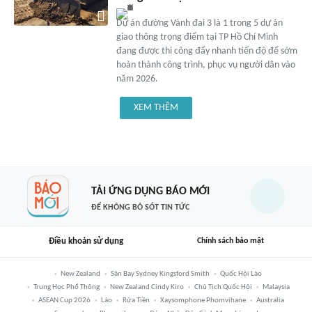
Dự án đường Vành đai 3 là 1 trong 5 dự án
giao thông trọng điểm tại TP Hồ Chí Minh
đang được thi công đẩy nhanh tiến độ để sớm
hoàn thành công trình, phục vụ người dân vào
năm 2026.
XEM THÊM
TẢI ỨNG DỤNG BÁO MỚI
ĐỂ KHÔNG BỎ SÓT TIN TỨC
Điều khoản sử dụng
Chính sách bảo mật
New Zealand
Sân Bay Sydney Kingsford Smith
Quốc Hội Lào
Trung Học Phổ Thông
New Zealand Cindy Kiro
Chủ Tịch Quốc Hội
Malaysia
ASEAN Cup 2026
Lào
Rửa Tiền
Xaysomphone Phomvihane
Australia