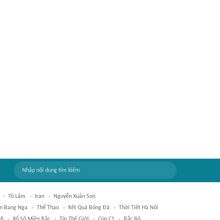
Tô Lâm
Iran
Nguyễn Xuân Son
ên Bang Nga
Thể Thao
Kết Quả Bóng Đá
Thời Tiết Hà Nội
26
Xổ Số Miền Bắc
Tin Thế Giới
Cúp C1
Bắc Bộ