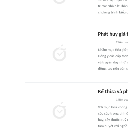
trước Nhà hát Thàn
chương trình biểu d
Phát huy giá 
2
liên qu
Nhằm mục tiêu giữ 
Đông y các cấp tron
và truyền dạy nhữn
đồng, tạo nên bản s
Kế thừa và ph
1
liên qu
Với mục tiêu không
các cấp trong tỉnh 
hay, cây thuốc quý 
tâm huyết với nghề.