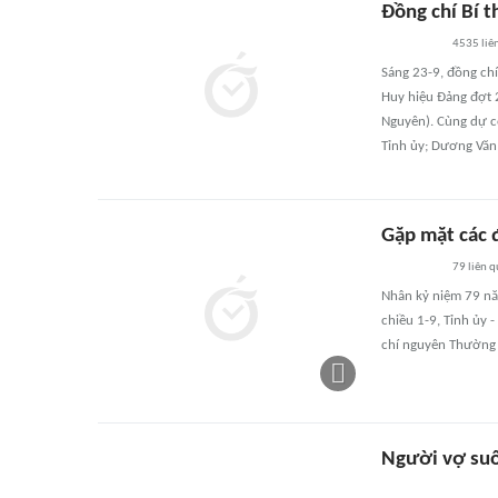
Đồng chí Bí 
4535
liê
Sáng 23-9, đồng chí
Huy hiệu Đảng đợt 2
Nguyên). Cùng dự c
Tỉnh ủy; Dương Văn
Gặp mặt các 
79
liên 
Nhân kỷ niệm 79 n
chiều 1-9, Tỉnh ủy 
chí nguyên Thường t
Người vợ suố