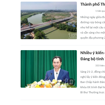
Thành phố Th
1
liên qu
Những ngày giữa th
đường rợp bóng cây
như kể lại một câu 
và sẵn sàng cho mộ
quyền địa phương 2
Nhiều ý kiến 
Đảng bộ tỉnh
333
liên
Sáng 21-2, đồng chí
nghị lấy ý kiến đón
Ban Chấp hành Đảng 
khóa XX trình Đại h
Bí thư Thường trực 