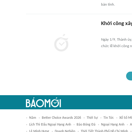
bàn tỉnh.
Khởi công xâ
Ngày 1/9, Thành ủy
chức lễ khởi công 
Năm
Better Choice Awards 2026
Thời Sự
Tin Tức
Xổ Số Mi
Lịch Thi Đấu Ngoại Hạng Anh
Báo Bóng Đá
Ngoại Hạng Anh
A
Lê Minh Hưng
Doanh Nghiệp
Thời Tiết Thành Phố Hồ Chí Minh