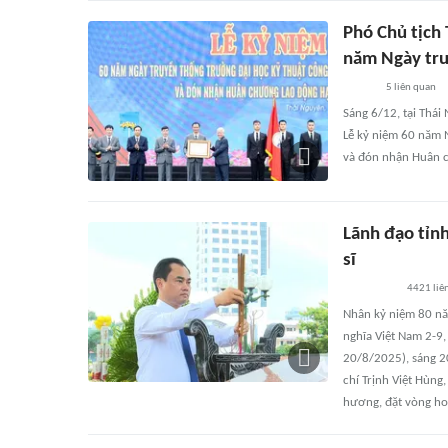
Phó Chủ tịch
năm Ngày tru
5
liên quan
Sáng 6/12, tại Thái
Lễ kỷ niệm 60 năm 
và đón nhận Huân 
Lãnh đạo tỉn
sĩ
4421
liê
Nhân kỷ niệm 80 n
nghĩa Việt Nam 2-9
20/8/2025), sáng 2
chí Trịnh Việt Hùng
hương, đặt vòng hoa