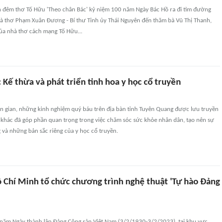
 đêm thơ Tố Hữu 'Theo chân Bác' kỷ niệm 100 năm Ngày Bác Hồ ra đi tìm đường
hà thơ Phạm Xuân Đương - Bí thư Tỉnh ủy Thái Nguyên đến thăm bà Vũ Thị Thanh,
ủa nhà thơ cách mạng Tố Hữu...
Kế thừa và phát triển tinh hoa y học cổ truyền
n gian, những kinh nghiệm quý báu trên địa bàn tỉnh Tuyên Quang được lưu truyền
i khác đã góp phần quan trọng trong việc chăm sóc sức khỏe nhân dân, tạo nên sự
 và những bản sắc riêng của y học cổ truyền.
 Chí Minh tổ chức chương trình nghệ thuật 'Tự hào Đảng
3 năm Ngày thành lập Đảng Cộng sản Việt Nam (3/2/1930-3/2/2023), tại khu vực