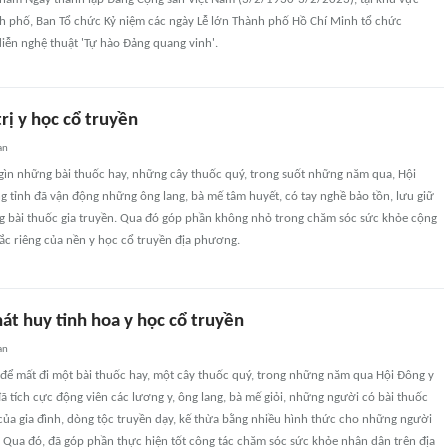
h phố, Ban Tổ chức Kỷ niệm các ngày Lễ lớn Thành phố Hồ Chí Minh tổ chức
iễn nghệ thuật 'Tự hào Đảng quang vinh'.
trị y học cổ truyền
an
gìn những bài thuốc hay, những cây thuốc quý, trong suốt những năm qua, Hội
g tỉnh đã vận động những ông lang, bà mế tâm huyết, có tay nghề bảo tồn, lưu giữ
g bài thuốc gia truyền. Qua đó góp phần không nhỏ trong chăm sóc sức khỏe cộng
ắc riêng của nền y học cổ truyền địa phương.
át huy tinh hoa y học cổ truyền
an
 để mất đi một bài thuốc hay, một cây thuốc quý, trong những năm qua Hội Đông y
đã tích cực động viên các lương y, ông lang, bà mế giỏi, những người có bài thuốc
của gia đình, dòng tộc truyền dạy, kế thừa bằng nhiều hình thức cho những người
 Qua đó, đã góp phần thực hiện tốt công tác chăm sóc sức khỏe nhân dân trên địa