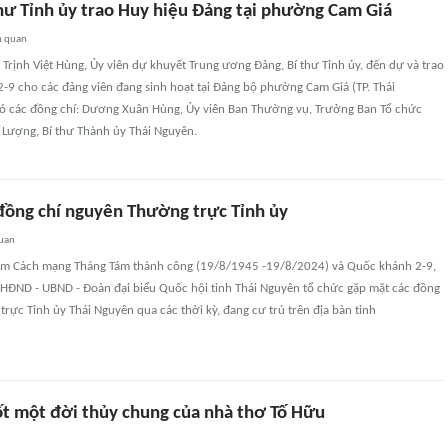
thư Tỉnh ủy trao Huy hiệu Đảng tại phường Cam Giá
n quan
 Trịnh Việt Hùng, Ủy viên dự khuyết Trung ương Đảng, Bí thư Tỉnh ủy, đến dự và trao
-9 cho các đảng viên đang sinh hoạt tại Đảng bộ phường Cam Giá (TP. Thái
ó các đồng chí: Dương Xuân Hùng, Ủy viên Ban Thường vụ, Trưởng Ban Tổ chức
 Lượng, Bí thư Thành ủy Thái Nguyên.
đồng chí nguyên Thường trực Tỉnh ủy
quan
ăm Cách mạng Tháng Tám thành công (19/8/1945 -19/8/2024) và Quốc khánh 2-9,
- HĐND - UBND - Đoàn đại biểu Quốc hội tỉnh Thái Nguyên tổ chức gặp mặt các đồng
rực Tỉnh ủy Thái Nguyên qua các thời kỳ, đang cư trú trên địa bàn tỉnh
t một đời thủy chung của nhà thơ Tố Hữu