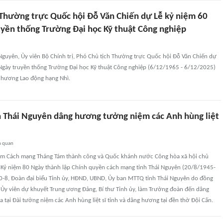
 Thường trực Quốc hội Đỗ Văn Chiến dự Lễ kỷ niệm 60
yền thống Trường Đại học Kỹ thuật Công nghiệp
 Nguyên, Ủy viên Bộ Chính trị, Phó Chủ tịch Thường trực Quốc hội Đỗ Văn Chiến dự
Ngày truyền thống Trường Đại học Kỹ thuật Công nghiệp (6/12/1965 - 6/12/2025)
chương Lao động hạng Nhì.
h Thái Nguyên dâng hương tưởng niệm các Anh hùng liệt
n quan
ăm Cách mạng Tháng Tám thành công và Quốc khánh nước Công hòa xã hội chủ
, Kỷ niệm 80 Ngày thành lập Chính quyền cách mạng tỉnh Thái Nguyên (20/8/1945-
0-8, Đoàn đại biểu Tỉnh ủy, HĐND, UBND, Ủy ban MTTQ tỉnh Thái Nguyên do đồng
, Ủy viên dự khuyết Trung ương Đảng, Bí thư Tỉnh ủy, làm Trưởng đoàn đến dâng
 tại Đài tưởng niệm các Anh hùng liệt sĩ tỉnh và dâng hương tại đền thờ Đội Cấn.