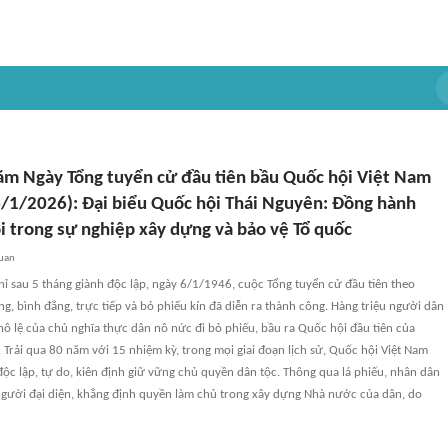
ăm Ngày Tổng tuyển cử đầu tiên bầu Quốc hội Việt Nam
6/1/2026): Đại biểu Quốc hội Thái Nguyên: Đồng hành
i trong sự nghiệp xây dựng và bảo vệ Tổ quốc
quan
ỉ sau 5 tháng giành độc lập, ngày 6/1/1946, cuộc Tổng tuyển cử đầu tiên theo
g, bình đẳng, trực tiếp và bỏ phiếu kín đã diễn ra thành công. Hàng triệu người dân
nô lệ của chủ nghĩa thực dân nô nức đi bỏ phiếu, bầu ra Quốc hội đầu tiên của
Trải qua 80 năm với 15 nhiệm kỳ, trong mọi giai đoạn lịch sử, Quốc hội Việt Nam
 độc lập, tự do, kiên định giữ vững chủ quyền dân tộc. Thông qua lá phiếu, nhân dân
 người đại diện, khẳng định quyền làm chủ trong xây dựng Nhà nước của dân, do