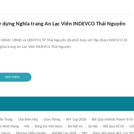
y dựng Nghĩa trang An Lạc Viên INDEVCO Thái Nguyên
, HĐND, UBND và UBMTTQ TP Thái Nguyên đã phối hợp với Tập đoàn INDEVCO tổ
nghĩa trang An Lạc Viên INDEVCO Thái Nguyên.
XEM THÊM
ền Trung
Chợ Biên Hòa
Giao Thông
AFF Cup 2026
Kết Quả Vietlott Power 6/55
n Ninh Mạng
Mỹ
Bóng Đá Việt Nam
Bộ Nội Vụ
Xã Hội
Kết Quả Xổ Số
Li
Oman
Phương Diễm Huyền
ASEAN Cup 2026
PNJ
Bảng Xếp Hạng AFF Cup 20