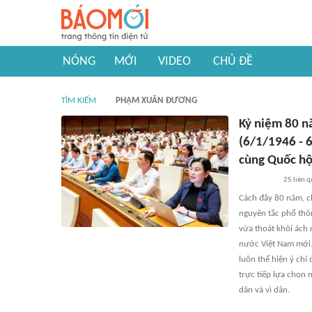
NÓNG
MỚI
VIDEO
CHỦ ĐỀ
TÌM KIẾM
PHẠM XUÂN ĐƯƠNG
Kỷ niệm 80 n
(6/1/1946 - 
cùng Quốc hộ
25
liên 
Cách đây 80 năm, ch
nguyên tắc phổ thôn
vừa thoát khỏi ách 
nước Việt Nam mới. 
luôn thể hiện ý chí
trực tiếp lựa chọn
dân và vì dân.