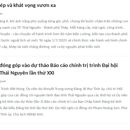
ép và khát vọng vươn xa
an
áng 6, khi ánh nắng phủ xuống từng góc phố, chúng tôi bước chậm trên những con
 xanh của TP. Thái Nguyên - thành phố Thép. Mỗi hàng cây, mái ngói, công trình…
chuyện - câu chuyện về hành trình hơn 60 năm kiên cường, kiến tạo của thành phố,
t bước ngoặt lịch sử mới: Từ ngày 1/7/2025 sẽ chính thức vận hành mô hình chính
 cấp, khép lại một chặng đường, mở ra kỷ nguyên phát triển mới.
đóng góp vào dự thảo Báo cáo chính trị trình Đại hội
 Thái Nguyên lần thứ XXI
 quan
 Trịnh Việt Hùng, Ủy viên dự khuyết Trung ương Đảng, Bí thư Tỉnh ủy, chủ trì Hội
g góp của các đồng chí nguyên lãnh đạo tỉnh Thái Nguyên qua các thời kỳ và Ủy viên
bộ tỉnh vào dự thảo (lần 3) Báo cáo chính trị của Ban Chấp hành Đảng bộ tỉnh
ội đại biểu Đảng bộ tỉnh lần thứ XXI. Dự Hội nghị có đồng chí Phạm Hoàng Sơn, Phó
Tỉnh ủy, Chủ tịch HĐND tỉnh.