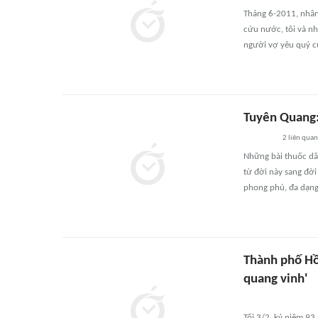
Tháng 6-2011, nhân
cứu nước, tôi và n
người vợ yêu quý c
Tuyên Quang: 
2
liên quan
Những bài thuốc dâ
từ đời này sang đờ
phong phú, đa dạng
Thành phố Hồ
quang vinh'
Tối 3/2, kỷ niệm 9