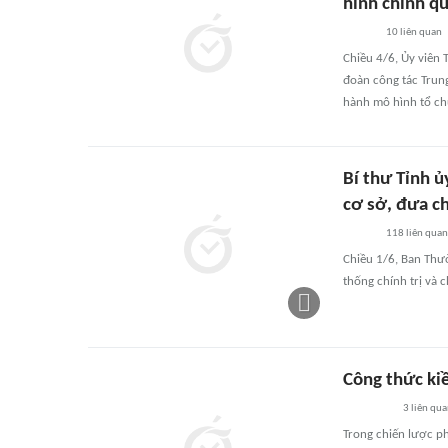
hình chính q
10
liên quan
Chiều 4/6, Ủy viên
đoàn công tác Trung
hành mô hình tổ chứ
Bí thư Tỉnh ủ
cơ sở, đưa c
118
liên quan
Chiều 1/6, Ban Thư
thống chính trị và 
Công thức ki
3
liên qu
Trong chiến lược ph