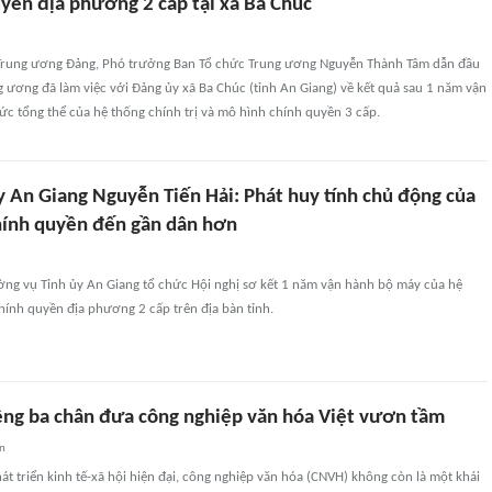
uyền địa phương 2 cấp tại xã Ba Chúc
 Trung ương Đảng, Phó trưởng Ban Tổ chức Trung ương Nguyễn Thành Tâm dẫn đầu
 ương đã làm việc với Đảng ủy xã Ba Chúc (tỉnh An Giang) về kết quả sau 1 năm vận
c tổng thể của hệ thống chính trị và mô hình chính quyền 3 cấp.
y An Giang Nguyễn Tiến Hải: Phát huy tính chủ động của
hính quyền đến gần dân hơn
ờng vụ Tỉnh ủy An Giang tổ chức Hội nghị sơ kết 1 năm vận hành bộ máy của hệ
chính quyền địa phương 2 cấp trên địa bàn tỉnh.
ềng ba chân đưa công nghiệp văn hóa Việt vươn tầm
an
át triển kinh tế-xã hội hiện đại, công nghiệp văn hóa (CNVH) không còn là một khái