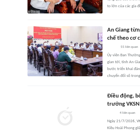
to lớn của các gia 
An Giang từn
chế theo cơ 
55
liên quan
Ủy viên Ban Thường
gian tới, tỉnh An G
bước triển khai đá
chuyển đổi số tron
Điều động, b
trưởng VKSND
4
liên quan
Ngày 21/7/2026, VK
Kiều Hoài Phong gi