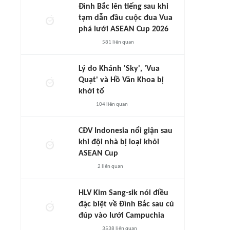
Đình Bắc lên tiếng sau khi
tạm dẫn đầu cuộc đua Vua
phá lưới ASEAN Cup 2026
581
liên quan
Lý do Khánh 'Sky', 'Vua
Quạt' và Hồ Văn Khoa bị
khởi tố
104
liên quan
CĐV Indonesia nổi giận sau
khi đội nhà bị loại khỏi
ASEAN Cup
2
liên quan
HLV Kim Sang-sik nói điều
đặc biệt về Đình Bắc sau cú
đúp vào lưới Campuchia
3538
liên quan