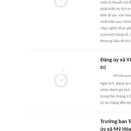
niệm lý thuyết mà đ
phát triển du lịch 
biến di sản, văn hó
nhất hiện nay chính
chục nghìn khán gi
(concert) bùng nổ,
thương hiệu đô thị 
Đảng ủy xã V
trị
295
liên quan
Ngày 8/5, Đảng ủy 
nhằm đánh giá tình 
trọng tâm tháng 5/
ủy An Giang đến dự
Trưởng ban T
ủy xã Mỹ Hò