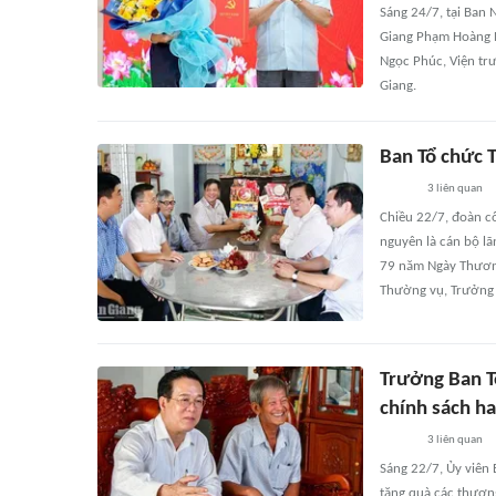
Sáng 24/7, tại Ban 
Giang Phạm Hoàng N
Ngọc Phúc, Viện tr
Giang.
Ban Tổ chức T
3
liên quan
Chiều 22/7, đoàn cô
nguyên là cán bộ lã
79 năm Ngày Thương
Thường vụ, Trưởng
Trưởng Ban T
chính sách ha
3
liên quan
Sáng 22/7, Ủy viên
tặng quà các thương