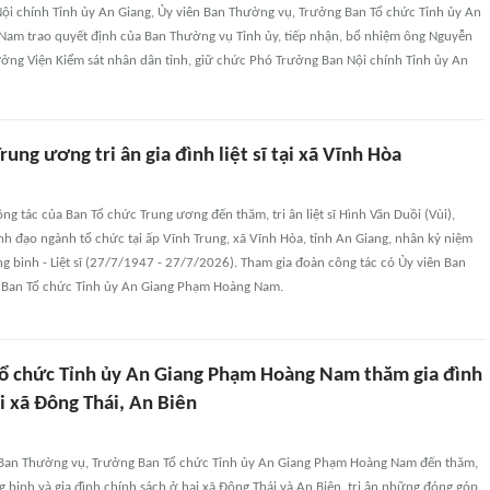
Nội chính Tỉnh ủy An Giang, Ủy viên Ban Thường vụ, Trưởng Ban Tổ chức Tỉnh ủy An
am trao quyết định của Ban Thường vụ Tỉnh ủy, tiếp nhận, bổ nhiệm ông Nguyễn
ưởng Viện Kiểm sát nhân dân tỉnh, giữ chức Phó Trưởng Ban Nội chính Tỉnh ủy An
rung ương tri ân gia đình liệt sĩ tại xã Vĩnh Hòa
ng tác của Ban Tổ chức Trung ương đến thăm, tri ân liệt sĩ Hình Văn Duồi (Vùi),
nh đạo ngành tổ chức tại ấp Vĩnh Trung, xã Vĩnh Hòa, tỉnh An Giang, nhân kỷ niệm
 binh - Liệt sĩ (27/7/1947 - 27/7/2026). Tham gia đoàn công tác có Ủy viên Ban
 Ban Tổ chức Tỉnh ủy An Giang Phạm Hoàng Nam.
ổ chức Tỉnh ủy An Giang Phạm Hoàng Nam thăm gia đình
i xã Đông Thái, An Biên
 Ban Thường vụ, Trưởng Ban Tổ chức Tỉnh ủy An Giang Phạm Hoàng Nam đến thăm,
 binh và gia đình chính sách ở hai xã Đông Thái và An Biên, tri ân những đóng góp