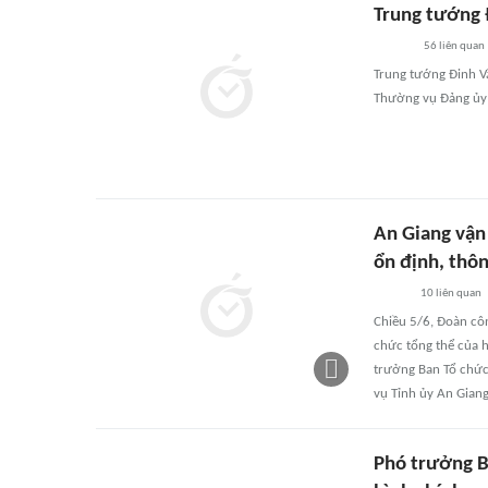
Trung tướng 
56
liên quan
Trung tướng Đinh V
Thường vụ Đảng ủy 
An Giang vận
ổn định, thô
10
liên quan
Chiều 5/6, Đoàn cô
chức tổng thể của 
trưởng Ban Tổ chức
vụ Tỉnh ủy An Giang
Phó trưởng B