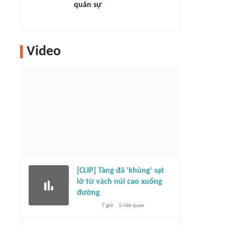
quân sự
Video
[CLIP] Tảng đá 'khủng' sạt
lở từ vách núi cao xuống
đường
7 giờ
5
liên quan