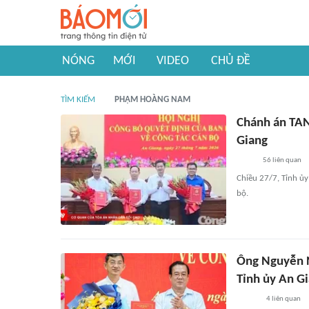
NÓNG
MỚI
VIDEO
CHỦ ĐỀ
TÌM KIẾM
PHẠM HOÀNG NAM
Chánh án TAN
Giang
56
liên quan
Chiều 27/7, Tỉnh ủy
bộ.
Ông Nguyễn N
Tỉnh ủy An G
4
liên quan