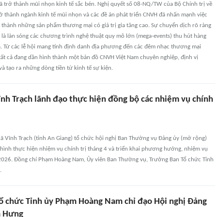
ã trở thành mũi nhọn kinh tế sắc bén. Nghị quyết số 08-NQ/TW của Bộ Chính trị về
trở thành ngành kinh tế mũi nhọn và các đề án phát triển CNVH đã nhấn mạnh việc
a thành những sản phẩm thương mại có giá trị gia tăng cao. Sự chuyển dịch rõ ràng
 là làn sóng các chương trình nghệ thuật quy mô lớn (mega-events) thu hút hàng
ả. Từ các lễ hội mang tính định danh địa phương đến các đêm nhạc thương mại
 tất cả đang dần hình thành một bản đồ CNVH Việt Nam chuyên nghiệp, định vị
và tạo ra những dòng tiền từ kinh tế sự kiện.
ĩnh Trạch lãnh đạo thực hiện đồng bộ các nhiệm vụ chính
xã Vĩnh Trạch (tỉnh An Giang) tổ chức hội nghị Ban Thường vụ Đảng ủy (mở rộng)
hình thực hiện nhiệm vụ chính trị tháng 4 và triển khai phương hướng, nhiệm vụ
2026. Đồng chí Phạm Hoàng Nam, Ủy viên Ban Thường vụ, Trưởng Ban Tổ chức Tỉnh
.
ổ chức Tỉnh ủy Phạm Hoàng Nam chỉ đạo Hội nghị Đảng
a Hưng