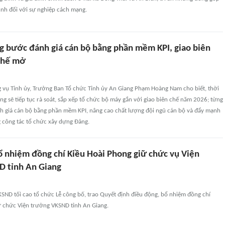
đình đối với sự nghiệp cách mạng.
g bước đánh giá cán bộ bằng phần mềm KPI, giao biên
chế mở
 vụ Tỉnh ủy, Trưởng Ban Tổ chức Tỉnh ủy An Giang Phạm Hoàng Nam cho biết, thời
iang sẽ tiếp tục rà soát, sắp xếp tổ chức bộ máy gắn với giao biên chế năm 2026; từng
nh giá cán bộ bằng phần mềm KPI, nâng cao chất lượng đội ngũ cán bộ và đẩy mạnh
g công tác tổ chức xây dựng Đảng.
ổ nhiệm đồng chí Kiều Hoài Phong giữ chức vụ Viện
 tỉnh An Giang
SND tối cao tổ chức Lễ công bố, trao Quyết định điều động, bổ nhiệm đồng chí
ữ chức Viện trưởng VKSND tỉnh An Giang.