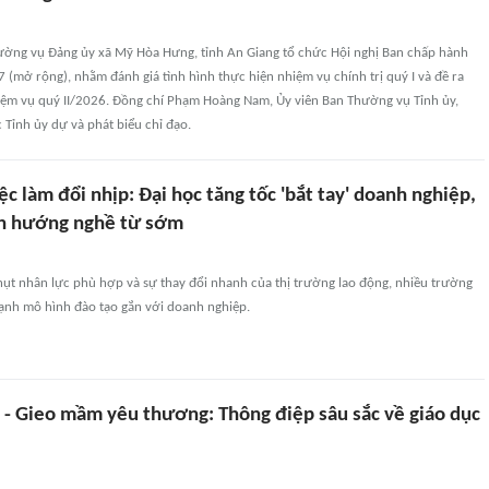
ường vụ Đảng ủy xã Mỹ Hòa Hưng, tỉnh An Giang tổ chức Hội nghị Ban chấp hành
7 (mở rộng), nhằm đánh giá tình hình thực hiện nhiệm vụ chính trị quý I và đề ra
m vụ quý II/2026. Đồng chí Phạm Hoàng Nam, Ủy viên Ban Thường vụ Tỉnh ủy,
Tỉnh ủy dự và phát biểu chỉ đạo.
ệc làm đổi nhịp: Đại học tăng tốc 'bắt tay' doanh nghiệp,
nh hướng nghề từ sớm
hụt nhân lực phù hợp và sự thay đổi nhanh của thị trường lao động, nhiều trường
ạnh mô hình đào tạo gắn với doanh nghiệp.
 - Gieo mầm yêu thương: Thông điệp sâu sắc về giáo dục