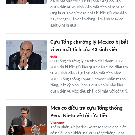
đã bị bắt vào tối 19-8 tại nhà riêng do liên
quan đến vụ 43 sinh viên mất tích năm 2014.
Ông là quan chức cao nhất bị bắt giữ cho đến
nay trong vụ án chấn động, ám ảnh Mexico
suốt 8 năm qua.
Cựu Tổng chưởng lý Mexico bị bắt
vì vụ mất tích của 43 sinh viên
Cựu Tổng chưởng lý Mexico giai đoạn 2012-
2015 đã bị bắt giữ liên quan đến cuộc điều tra
vụ 43 sinh viên và giảng viên mất tích năm
2014. Tổng thống Lopez Obrador nhấn mạnh
rằng, bất kỳ binh lính và quan chức nào liên
quan đến vụ việc đều phải đối mặt với công lý.
Mexico điều tra cựu Tổng thống
Penã Nieto về tội rửa tiền
Thẩm phán Alejnadro Gertz Manero cho biết
có nhiều đơn khiếu nại cựu Tổng thống Penã