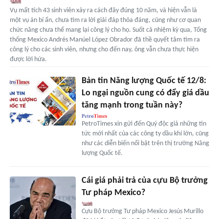
Vụ mất tích 43 sinh viên xảy ra cách đây đúng 10 năm, và hiện vẫn là
một vụ án bí ẩn, chưa tìm ra lời giải đáp thỏa đáng, cũng như cơ quan
chức năng chưa thể mang lại công lý cho họ. Suốt cả nhiệm kỳ qua, Tổng
thống Mexico Andrés Manúel López Obrador đã thề quyết tâm tìm ra
công lý cho các sinh viên, nhưng cho đến nay, ông vẫn chưa thực hiện
được lời hứa.
Bản tin Năng lượng Quốc tế 12/8:
Lo ngại nguồn cung có đẩy giá dầu
tăng mạnh trong tuần này?
PetroTimes xin gửi đến Quý độc giả những tin
tức mới nhất của các công ty dầu khí lớn, cũng
như các diễn biến nổi bật trên thị trường Năng
lượng Quốc tế.
Cái giá phải trả của cựu Bộ trưởng
Tư pháp Mexico?
Cựu Bộ trưởng Tư pháp Mexico Jesús Murillo