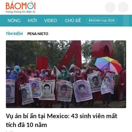
NÓNG
MỚI
VIDEO
CHỦ ĐỀ
#ASEAN Cup 2026
#Trí tuệ nhân tạo
#Mỹ - Iran
#Khám phá Việt Nam
TÌM KIẾM
PENA NIETO
#Khám phá thế giới
Vụ án bí ẩn tại Mexico: 43 sinh viên mất
tích đã 10 năm