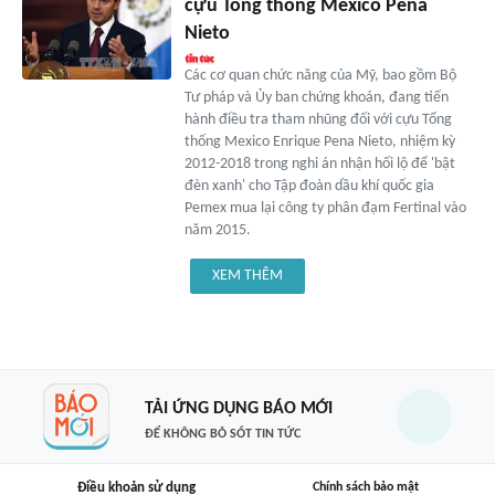
cựu Tổng thống Mexico Pena
Nieto
Các cơ quan chức năng của Mỹ, bao gồm Bộ
Tư pháp và Ủy ban chứng khoán, đang tiến
hành điều tra tham nhũng đối với cựu Tổng
thống Mexico Enrique Pena Nieto, nhiệm kỳ
2012-2018 trong nghi án nhận hối lộ để 'bật
đèn xanh' cho Tập đoàn dầu khí quốc gia
Pemex mua lại công ty phân đạm Fertinal vào
năm 2015.
XEM THÊM
TẢI ỨNG DỤNG BÁO MỚI
ĐỂ KHÔNG BỎ SÓT TIN TỨC
Điều khoản sử dụng
Chính sách bảo mật