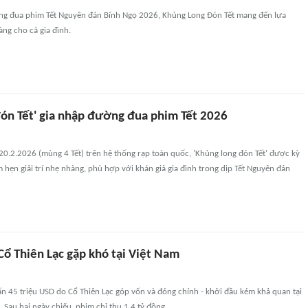
g đua phim Tết Nguyên đán Bính Ngọ 2026, Khủng Long Đón Tết mang đến lựa
àng cho cả gia đình.
đón Tết' gia nhập đường đua phim Tết 2026
20.2.2026 (mùng 4 Tết) trên hệ thống rạp toàn quốc, 'Khủng long đón Tết' được kỳ
 hẹn giải trí nhẹ nhàng, phù hợp với khán giả gia đình trong dịp Tết Nguyên đán
Cổ Thiên Lạc gặp khó tại Việt Nam
tấn 45 triệu USD do Cổ Thiên Lạc góp vốn và đóng chính - khởi đầu kém khả quan tại
. Sau hai ngày chiếu, phim chỉ thu 1,4 tỷ đồng.