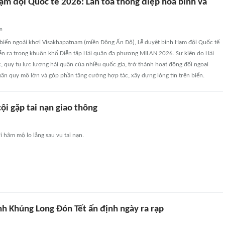
ạm đội Quốc tế 2026: Lan tỏa thông điệp hòa bình và
an
g biển ngoài khơi Visakhapatnam (miền Đông Ấn Độ), Lễ duyệt binh Hạm đội Quốc tế
ễn ra trong khuôn khổ Diễn tập Hải quân đa phương MILAN 2026. Sự kiện do Hải
 quy tụ lực lượng hải quân của nhiều quốc gia, trở thành hoạt động đối ngoại
ân quy mô lớn và góp phần tăng cường hợp tác, xây dựng lòng tin trên biển.
cội gặp tai nạn giao thông
i hâm mộ lo lắng sau vụ tai nạn.
nh Khủng Long Đón Tết ấn định ngày ra rạp