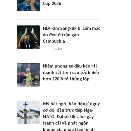
Cup 2026
HLV Kim Sang-sik bị cấm mặc
áo đen ở trận gặp
Campuchia
10 giờ
Niêm phong xe đầu kéo rải
mảnh sắt trên cao tốc khiến
hơn 120 ô tô thủng lốp
Mỹ bất ngờ 'báo động' nguy
cơ đối đầu trực tiếp Nga-
NATO, Đại sứ Ukraine gây
tranh cãi về phát ngôn
không gia nhập Liên minh