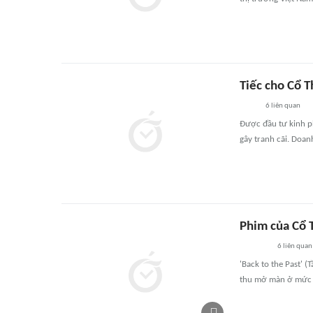
Tiếc cho Cổ T
6
liên quan
Được đầu tư kinh ph
gây tranh cãi. Doan
Phim của Cổ T
6
liên quan
'Back to the Past' 
thu mở màn ở mức 5