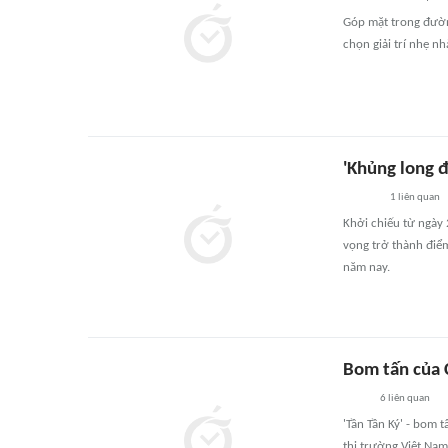
Góp mặt trong đườn
chọn giải trí nhẹ nh
'Khủng long 
1
liên quan
Khởi chiếu từ ngày 
vọng trở thành điểm
năm nay.
Bom tấn của 
6
liên quan
'Tần Tần Ký' - bom 
thị trường Việt Nam