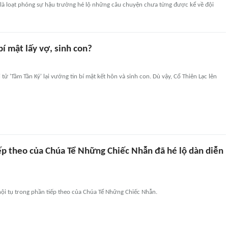
 là loạt phóng sự hậu trường hé lộ những câu chuyện chưa từng được kể về đội
bí mật lấy vợ, sinh con?
tử 'Tầm Tần Ký' lại vướng tin bí mật kết hôn và sinh con. Dù vậy, Cổ Thiên Lạc lên
ếp theo của Chúa Tể Những Chiếc Nhẫn đã hé lộ dàn diễn
ội tụ trong phần tiếp theo của Chúa Tể Những Chiếc Nhẫn.