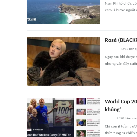
Nam Phi tổ chức cá
xem là bước ngoặt 
Rosé (BLACKP
1985
liên 
Ngay sau khi được c
nhưng vẫn đầy cuốn
World Cup 20
khủng'
2320
liên qua
Chỉ còn ít tuần trư
thức tung ra chiến