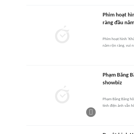
Phim hoạt hìn
ràng đầu nă
Phim hoạt hình 'Khủ
năm rộn ràng, vui n
Phạm Băng Bă
showbiz
Phạm Băng Băng hô
tinh điện ảnh vẫn h