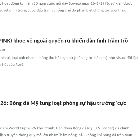
c hoạt động kỷ niệm 50 năm cuộc nổi dậy Soweto ngày 16/6/1976, sự kiện được
quyết định trong cuộc đấu tranh chống chế độ phân biệt chủng tộc apartheid.
INK) khoe vẻ ngoài quyến rũ khiến dân tình trầm trồ
quan
hia sẻ, loạt ảnh nhanh chóng thu hút sự chú ý của người hâm mộ nhờ visual đối lập
 hút của Rosé.
26: Bóng đá Mỹ tung loạt phóng sự hậu trường 'cực
n
ớc khi World Cup 2026 khởi tranh, Liên đoàn Bóng đá Mỹ (U.S. Soccer) đã chính
 dịch truyền thông quy mô lớn nhằm 'hâm nóng' bầu không khí bóng đá trên toàn