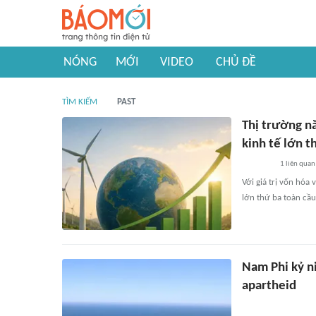
NÓNG
MỚI
VIDEO
CHỦ ĐỀ
TÌM KIẾM
PAST
Thị trường n
kinh tế lớn t
1
liên quan
Với giá trị vốn hó
lớn thứ ba toàn cầu
Nam Phi kỷ n
apartheid