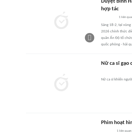
Duyệt binh H
hợp tác
1
liên qu
Sáng 18-2, tại vùn
2026 chính thức di
quân Ấn Độ tổ chức,
quốc phòng - hải qu
Nữ ca sĩ gạo 
Nữ ca sĩ khiến ngườ
Phim hoạt hì
1
liên quan