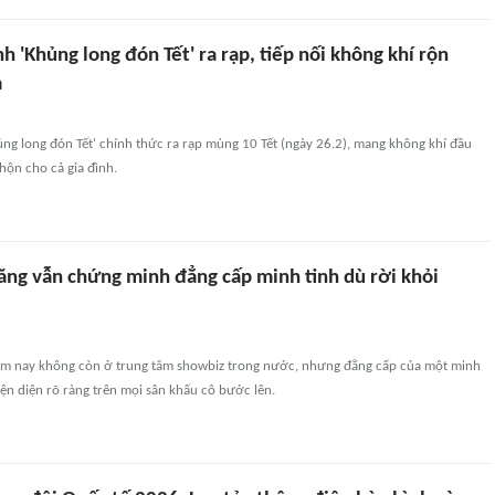
h 'Khủng long đón Tết' ra rạp, tiếp nối không khí rộn
m
ng long đón Tết' chính thức ra rạp mùng 10 Tết (ngày 26.2), mang không khí đầu
hộn cho cả gia đình.
ng vẫn chứng minh đẳng cấp minh tinh dù rời khỏi
m nay không còn ở trung tâm showbiz trong nước, nhưng đẳng cấp của một minh
iện diện rõ ràng trên mọi sân khấu cô bước lên.