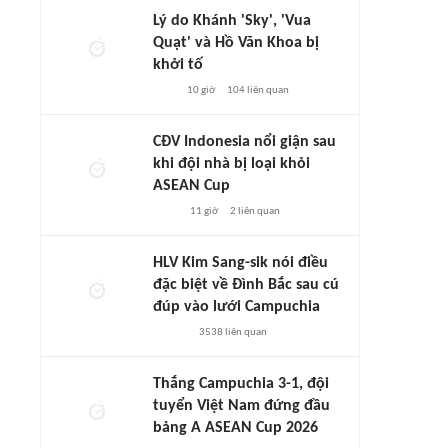
Lý do Khánh 'Sky', 'Vua
Quạt' và Hồ Văn Khoa bị
khởi tố
10 giờ
104
liên quan
CĐV Indonesia nổi giận sau
khi đội nhà bị loại khỏi
ASEAN Cup
11 giờ
2
liên quan
HLV Kim Sang-sik nói điều
đặc biệt về Đình Bắc sau cú
đúp vào lưới Campuchia
3538
liên quan
Thắng Campuchia 3-1, đội
tuyển Việt Nam đứng đầu
bảng A ASEAN Cup 2026