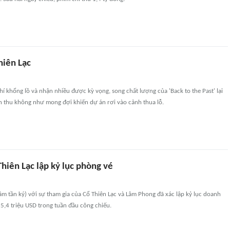
hiên Lạc
í khổng lồ và nhận nhiều được kỳ vọng, song chất lượng của 'Back to the Past' lại
h thu không như mong đợi khiến dự án rơi vào cảnh thua lỗ.
hiên Lạc lập kỷ lục phòng vé
(Tầm tần ký) với sự tham gia của Cổ Thiên Lạc và Lâm Phong đã xác lập kỷ lục doanh
,4 triệu USD trong tuần đầu công chiếu.