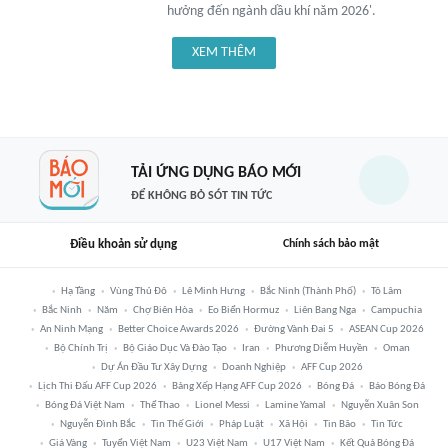
hưởng đến ngành dầu khí năm 2026'.
XEM THÊM
TẢI ỨNG DỤNG BÁO MỚI
ĐỂ KHÔNG BỎ SÓT TIN TỨC
Điều khoản sử dụng
Chính sách bảo mật
Hạ Tầng
Vùng Thủ Đô
Lê Minh Hưng
Bắc Ninh (thành Phố)
Tô Lâm
Bắc Ninh
Năm
Chợ Biên Hòa
Eo Biển Hormuz
Liên Bang Nga
Campuchia
An Ninh Mạng
Better Choice Awards 2026
Đường Vành Đai 5
ASEAN Cup 2026
Bộ Chính Trị
Bộ Giáo Dục Và Đào Tạo
Iran
Phương Diễm Huyền
Oman
Dự Án Đầu Tư Xây Dựng
Doanh Nghiệp
AFF Cup 2026
Lịch Thi Đấu AFF Cup 2026
Bảng Xếp Hạng AFF Cup 2026
Bóng Đá
Báo Bóng Đá
Bóng Đá Việt Nam
Thể Thao
Lionel Messi
Lamine Yamal
Nguyễn Xuân Son
Nguyễn Đình Bắc
Tin Thế Giới
Pháp Luật
Xã Hội
Tin Bão
Tin Tức
Giá Vàng
Tuyển Việt Nam
U23 Việt Nam
U17 Việt Nam
Kết Quả Bóng Đá