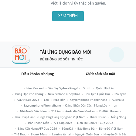
Việt là đơn vị ủy thác bản quyền.
XEM THÊM
TẢI ỨNG DỤNG BÁO MỚI
ĐỂ KHÔNG BỎ SÓT TIN TỨC
Điều khoản sử dụng
Chính sách bảo mật
New Zealand
Sân Bay Sydney Kingsford Smith
Quốc Hội Lào
Trung Học Phổ Thông
New Zealand Cindy Kiro
Chủ Tịch Quốc Hội
Malaysia
ASEAN Cup 2026
Lào
Rửa Tiền
Xaysomphone Phomvihane
Australia
Saysomphone Phomvihane
Đảng Nhân Dân Cách Mạng Lào
Iran
Nhà Nước Việt Nam
Tô Lâm
Australia Sam Mostyn
Eo Biển Hormuz
Ban Chấp Hành Trung Ương Đảng Cộng Sản Việt Nam
Điểm Chuẩn
Nắng Nóng
Trần Thanh Mẫn
AFF Cup 2026
Lịch Thi Đấu AFF Cup 2026
Bảng Xếp Hạng AFF Cup 2026
Bóng Đá
Báo Bóng Đá
Bóng Đá Việt Nam
Thể Thao
Lionel Messi
Lamine Yamal
Nguyễn Xuân Son
Nguyễn Đình Bắc