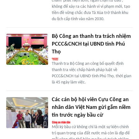
châm 'phát hiện sớm, ngăn chặn từ đầu',
không để xảy ra các hành vi vi phạm mới, tạo
tiền đề vững chắc đưa Tà Xùa trở thành khu
du lịch cấp tỉnh vào năm 2030.
Bộ Công an thanh tra trách nhiệm
PCCC&CNCH tại UBND tỉnh Phú
Thọ
Thanh tra Bộ Công an công bố quyết định
thanh tra việc chấp hành pháp luật về
PCCC&CNCH tại UBND tỉnh Phú Thọ, thời gian
là 45 ngày làm việc.
Các cán bộ hội viên Cựu Công an
nhân dân Việt Nam gửi gắm niềm
tin trước ngày bầu cử
Mỗi kỳ bầu cử không chỉ là một sự kiện chính
trị quan trọng của đất nước mà còn là dịp để