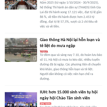
Năm 2025 (từ ngày 1/10/2024 - 30/9/2025),
hệ thống Thi hành án dân sự (THADS) tỉnh Gia
Lai đã thi hành xong 17.121 việc, đạt tỷ lệ gần
86 %, về tiền thi hành được hơn 2.453 tỷ
đồng, đạt tỷ lệ 57,5%, vượt cả 2 chỉ tiêu về
việc và về tiền.
Giao thông Hà Nội lại hỗn loạn và
tê liệt do mưa ngập
Từ đêm qua và sáng nay 7.10, do hoàn lưu bão
số 11, Hà Nội có mưa to kéo dài, nhiều tuyến
đường đã bị ngập. Các phương tiện di chuyển
khó khăn, giao thông hỗn loạn và tê liệt.
Người dân không có việc nên hạn chế ra
đường.
IUH: hơn 15.000 sinh viên tụ hội
ngày hội Chào Tân sinh viên