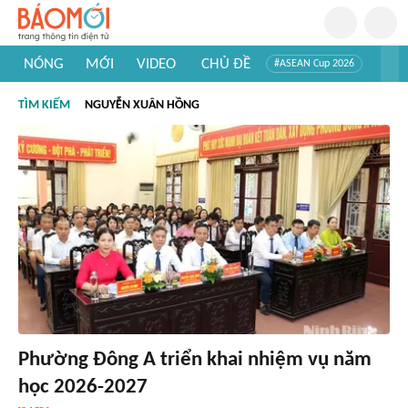
NÓNG
MỚI
VIDEO
CHỦ ĐỀ
#ASEAN Cup 2026
#Trí tuệ nhân tạo
#Mỹ - Iran
#Khám phá Việt Nam
TÌM KIẾM
NGUYỄN XUÂN HỒNG
#Khám phá thế giới
Phường Đông A triển khai nhiệm vụ năm
học 2026-2027