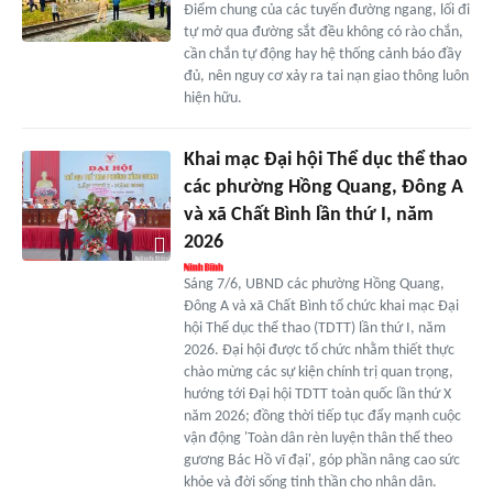
Điểm chung của các tuyến đường ngang, lối đi
tự mở qua đường sắt đều không có rào chắn,
cần chắn tự động hay hệ thống cảnh báo đầy
đủ, nên nguy cơ xảy ra tai nạn giao thông luôn
hiện hữu.
Khai mạc Đại hội Thể dục thể thao
các phường Hồng Quang, Đông A
và xã Chất Bình lần thứ I, năm
2026
Sáng 7/6, UBND các phường Hồng Quang,
Đông A và xã Chất Bình tổ chức khai mạc Đại
hội Thể dục thể thao (TDTT) lần thứ I, năm
2026. Đại hội được tổ chức nhằm thiết thực
chào mừng các sự kiện chính trị quan trọng,
hướng tới Đại hội TDTT toàn quốc lần thứ X
năm 2026; đồng thời tiếp tục đẩy mạnh cuộc
vận động 'Toàn dân rèn luyện thân thể theo
gương Bác Hồ vĩ đại', góp phần nâng cao sức
khỏe và đời sống tinh thần cho nhân dân.