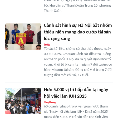
Đình Cảnh dự Ngày hội Đại đoàn kết toàn dân
tộc khu dân cư Thanh Xuân Trung 10, phường
Thanh Xuân.
Cảnh sát hình sự Hà Nội bắt nhóm
thiếu niên mang dao cướp tài sản
lúc rạng sáng
Từ các tài liệu, chứng cứ thu thập được, ngày
30-10-2025, Cơ quan Cảnh sát điều tra - Công
an thành phố Hà Nội đã ra quyết định khởi tố
vụ án, khởi tố bị can, tạm giam 7 đối tượng có
hành vi cướp tài sản. Đáng chú ý, 6 trong 7 đối
tượng đều mới chỉ 16, 17 tuổi.
Hơn 5.000 vị trí hấp dẫn tại ngày
hội việc làm IUH 2025
60 doanh nghiệp trong và ngoài nước tham
gia 'Ngày hội việc làm IUH - lần 2 năm 2025',
mang đến 5.100 vị trí hấp dẫn cho sinh viên