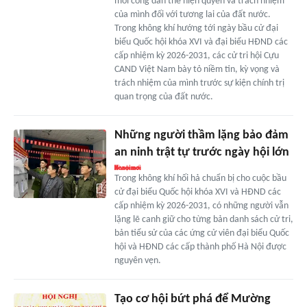
mỗi công dân thể hiện quyền và trách nhiệm
của mình đối với tương lai của đất nước.
Trong không khí hướng tới ngày bầu cử đại
biểu Quốc hội khóa XVI và đại biểu HĐND các
cấp nhiệm kỳ 2026-2031, các cử tri hội Cựu
CAND Việt Nam bày tỏ niềm tin, kỳ vọng và
trách nhiệm của mình trước sự kiện chính trị
quan trọng của đất nước.
Những người thầm lặng bảo đảm
an ninh trật tự trước ngày hội lớn
Trong không khí hối hả chuẩn bị cho cuộc bầu
cử đại biểu Quốc hội khóa XVI và HĐND các
cấp nhiệm kỳ 2026-2031, có những người vẫn
lặng lẽ canh giữ cho từng bản danh sách cử tri,
bản tiểu sử của các ứng cử viên đại biểu Quốc
hội và HĐND các cấp thành phố Hà Nội được
nguyên vẹn.
Tạo cơ hội bứt phá để Mường