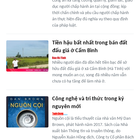
Công an xã tăng cường quản lý, giám sát, giáo
dục người chấp hành án tại cộng đồng; kịp
thời chấn chỉnh và yêu cầu người chấp hành
án thực hiện đầy đủ nghĩa vụ theo quy định
của pháp luật.
Tiền hậu bất nhất trong bán đất
đấu giá ở Cẩm Bình
Nhiều người dân đã dồn hết tiền bạc để sở
hữu đất đấu giá ở xã Cẩm Bình (Hà Tĩnh) với
mong muốn an cư, song đã nhiều năm vẫn
chưa có hạ tầng để làm nhà ở.
Công nghệ và tri thức trong kỷ
nguyên mới
Nguồn cội là tiểu thuyết của nhà văn Mỹ Dan
Brown, phát hành năm 2017. Sách của Nhà
xuất bản Thông tin và truyền thông, do
Nguyễn Xuân Hồng dịch, Công ty Cổ phần Bách