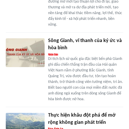
đường mở mới tạo thuận lợi cho đi lại, giao
thương và mở ra dư địa phát triển mới, tạo
nền tảng để khai thác tiềm năng, lợi thế, thúc
đẩy kinh tế - xã hội phát triển nhanh, bền
vững.
Sông Gianh, vĩ thanh của ký ức và
hòa bình
Di tích lịch sử quốc gia đặc biệt bến phà Gianh
ghi dấu chiến thắng trận đầu của Hải quân
Việt Nam nằm ở phường Bắc Gianh, tỉnh
Quảng Trị, vừa được đầu tư, tôn tạo hoàn
thành, trở thành công viên tưởng niệm, tri ân.
Biết bao người con của mọi miền đất nước đã
anh dũng ngã xuống trên dòng sông Gianh để
hòa bình được nở hoa.
Thực hiện khâu đột phá để mở
rộng không gian phát triển