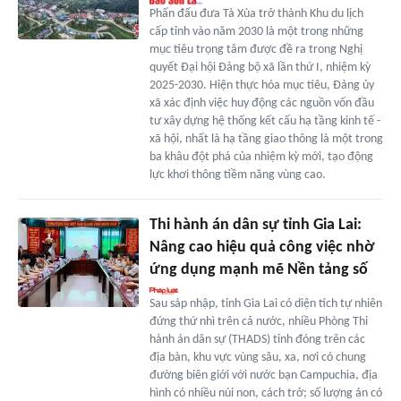
Phấn đấu đưa Tà Xùa trở thành Khu du lịch
cấp tỉnh vào năm 2030 là một trong những
mục tiêu trọng tâm được đề ra trong Nghị
quyết Đại hội Đảng bộ xã lần thứ I, nhiệm kỳ
2025-2030. Hiện thực hóa mục tiêu, Đảng ủy
xã xác định việc huy động các nguồn vốn đầu
tư xây dựng hệ thống kết cấu hạ tầng kinh tế -
xã hội, nhất là hạ tầng giao thông là một trong
ba khâu đột phá của nhiệm kỳ mới, tạo động
lực khơi thông tiềm năng vùng cao.
Thi hành án dân sự tỉnh Gia Lai:
Nâng cao hiệu quả công việc nhờ
ứng dụng mạnh mẽ Nền tảng số
Sau sáp nhập, tỉnh Gia Lai có diện tích tự nhiên
đứng thứ nhì trên cả nước, nhiều Phòng Thi
hành án dân sự (THADS) tỉnh đóng trên các
địa bàn, khu vực vùng sâu, xa, nơi có chung
đường biên giới với nước bạn Campuchia, địa
hình có nhiều núi non, cách trở; số lượng án có