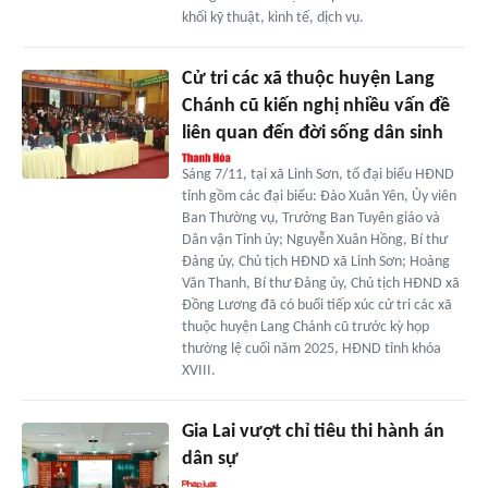
khối kỹ thuật, kinh tế, dịch vụ.
Cử tri các xã thuộc huyện Lang
Chánh cũ kiến nghị nhiều vấn đề
liên quan đến đời sống dân sinh
Sáng 7/11, tại xã Linh Sơn, tổ đại biểu HĐND
tỉnh gồm các đại biểu: Đào Xuân Yên, Ủy viên
Ban Thường vụ, Trưởng Ban Tuyên giáo và
Dân vận Tỉnh ủy; Nguyễn Xuân Hồng, Bí thư
Đảng ủy, Chủ tịch HĐND xã Linh Sơn; Hoàng
Văn Thanh, Bí thư Đảng ủy, Chủ tịch HĐND xã
Đồng Lương đã có buổi tiếp xúc cử tri các xã
thuộc huyện Lang Chánh cũ trước kỳ họp
thường lệ cuối năm 2025, HĐND tỉnh khóa
XVIII.
Gia Lai vượt chỉ tiêu thi hành án
dân sự