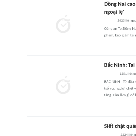
Đồng Nai cao
ngoại lệ'
2623
liên qu
Công an Tp.Đồng Nai
phạm, kéo giảm tai 
Bắc Ninh: Tai
1251
liên q
BĂC NINH - Từ đầu n
(số vụ, người chết 
tăng. Cần làm gì để 
Siết chặt quả
2224
liên 