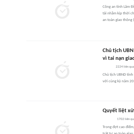
Công an tỉnh Lâm Đồ
tải nhằm kịp thời c
an toàn giao thông 
Chủ tịch UBN
vì tai nạn gi
2224
liên qu
Chủ tịch UBND tỉnh 
với cùng kỳ năm 202
Quyết liệt x
1702
liên q
Trong đợt cao điểm,
trật tự an toàn giao