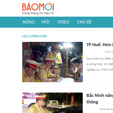
NÓNG
MỚI
VIDEO
CHỦ ĐỀ
LỰC LƯỢNG CSGT
TP Huế: Hơn 
1251
l
Qua tuần tra, kiểm 
trường hợp, trừ điể
nghiệp vụ, TNGT trê
Bắc Ninh nâng
thông
2224
liên q