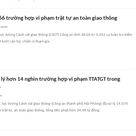
66 trường hợp vi phạm trật tự an toàn giao thông
n quan
ực lượng Cảnh sát giao thông (CSGT) Công an tỉnh đã bố trí 4.202 ca tuần tra kiểm
 lượt cán bộ, chiến sĩ tham gia.
 lý hơn 14 nghìn trường hợp vi phạm TTATGT trong
6
an
, lực lượng Cảnh sát giao thông (Công an thành phố Hải Phòng) đã xử lý 14.070
trật tự, an toàn giao thông, tổng tiền phạt hơn 34,48 tỷ đồng.