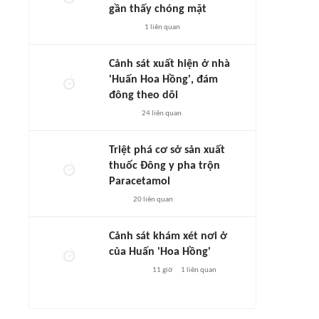
gần thấy chóng mặt
1
liên quan
Cảnh sát xuất hiện ở nhà
'Huấn Hoa Hồng', đám
đông theo dõi
24
liên quan
Triệt phá cơ sở sản xuất
thuốc Đông y pha trộn
Paracetamol
20
liên quan
Cảnh sát khám xét nơi ở
của Huấn 'Hoa Hồng'
11 giờ
1
liên quan