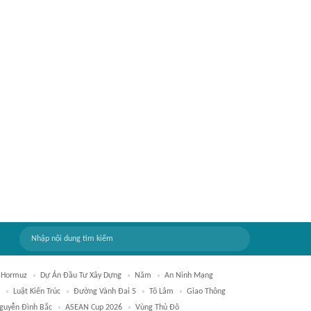
 Hormuz
Dự Án Đầu Tư Xây Dựng
Năm
An Ninh Mạng
Luật Kiến Trúc
Đường Vành Đai 5
Tô Lâm
Giao Thông
guyễn Đình Bắc
ASEAN Cup 2026
Vùng Thủ Đô