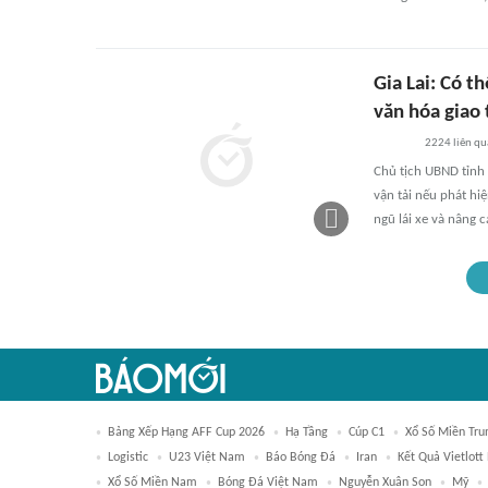
Gia Lai: Có t
văn hóa giao
2224
liên qu
Chủ tịch UBND tỉnh
vận tải nếu phát hi
ngũ lái xe và nâng 
Bảng Xếp Hạng AFF Cup 2026
Hạ Tầng
Cúp C1
Xổ Số Miền Tru
Logistic
U23 Việt Nam
Báo Bóng Đá
Iran
Kết Quả Vietlott
Xổ Số Miền Nam
Bóng Đá Việt Nam
Nguyễn Xuân Son
Mỹ