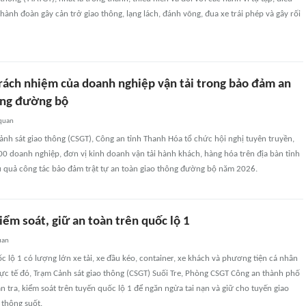
hành đoàn gây cản trở giao thông, lạng lách, đánh võng, đua xe trái phép và gây rối
rách nhiệm của doanh nghiệp vận tải trong bảo đảm an
ông đường bộ
 quan
nh sát giao thông (CSGT), Công an tỉnh Thanh Hóa tổ chức hội nghị tuyên truyền,
00 doanh nghiệp, đơn vị kinh doanh vận tải hành khách, hàng hóa trên địa bàn tỉnh
 quả công tác bảo đảm trật tự an toàn giao thông đường bộ năm 2026.
ểm soát, giữ an toàn trên quốc lộ 1
uan
c lộ 1 có lượng lớn xe tải, xe đầu kéo, container, xe khách và phương tiện cá nhân
ực tế đó, Trạm Cảnh sát giao thông (CSGT) Suối Tre, Phòng CSGT Công an thành phố
ần tra, kiểm soát trên tuyến quốc lộ 1 để ngăn ngừa tai nạn và giữ cho tuyến giao
 thông suốt.