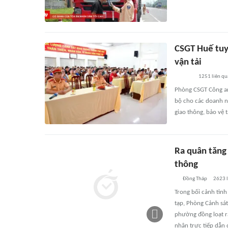
CSGT Huế tuy
vận tải
1251
liên qu
Phòng CSGT Công an
bộ cho các doanh ng
giao thông, bảo vệ 
Ra quân tăng
thông
Đồng Tháp
2623
l
Trong bối cảnh tình
tạp, Phòng Cảnh sát
phường đồng loạt ra
nhân trực tiếp dẫn 