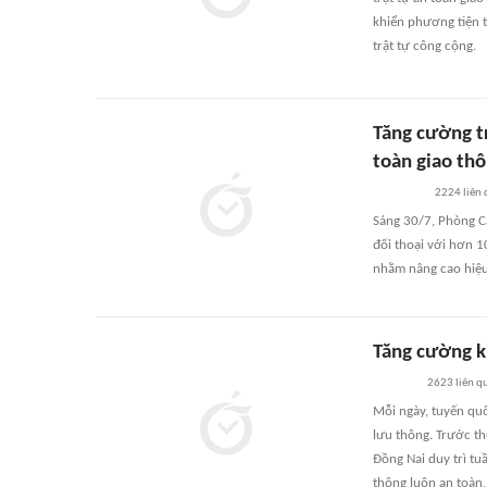
khiển phương tiện t
trật tự công cộng.
Tăng cường t
toàn giao th
2224
liên
Sáng 30/7, Phòng Cả
đối thoại với hơn 1
nhằm nâng cao hiệu
Tăng cường ki
2623
liên q
Mỗi ngày, tuyến quố
lưu thông. Trước th
Đồng Nai duy trì tu
thông luôn an toàn,