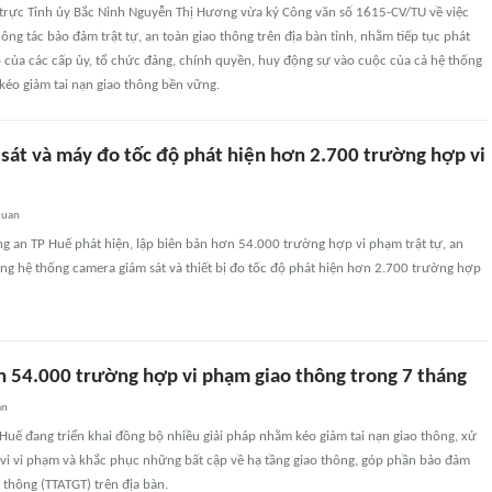
trực Tỉnh ủy Bắc Ninh Nguyễn Thị Hương vừa ký Công văn số 1615-CV/TU về việc
ông tác bảo đảm trật tự, an toàn giao thông trên địa bàn tỉnh, nhằm tiếp tục phát
o của các cấp ủy, tổ chức đảng, chính quyền, huy động sự vào cuộc của cả hệ thống
 kéo giảm tai nạn giao thông bền vững.
sát và máy đo tốc độ phát hiện hơn 2.700 trường hợp vi
quan
g an TP Huế phát hiện, lập biên bản hơn 54.000 trường hợp vi phạm trật tự, an
êng hệ thống camera giám sát và thiết bị đo tốc độ phát hiện hơn 2.700 trường hợp
n 54.000 trường hợp vi phạm giao thông trong 7 tháng
an
uế đang triển khai đồng bộ nhiều giải pháp nhằm kéo giảm tai nạn giao thông, xử
 vi vi phạm và khắc phục những bất cập về hạ tầng giao thông, góp phần bảo đảm
o thông (TTATGT) trên địa bàn.