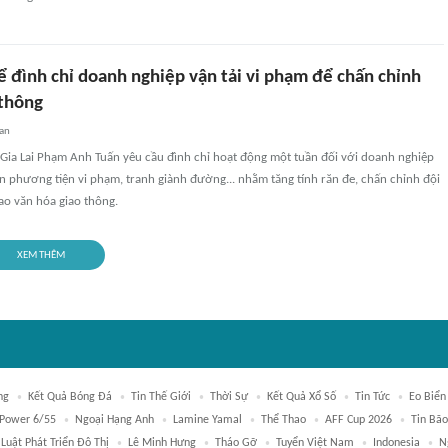
hể đình chỉ doanh nghiệp vận tải vi phạm để chấn chỉnh
 thông
an
 Gia Lai Phạm Anh Tuấn yêu cầu đình chỉ hoạt động một tuần đối với doanh nghiệp
ện phương tiện vi phạm, tranh giành đường... nhằm tăng tính răn đe, chấn chỉnh đội
cao văn hóa giao thông.
XEM THÊM
ng
Kết Quả Bóng Đá
Tin Thế Giới
Thời Sự
Kết Quả Xổ Số
Tin Tức
Eo Biển
 Power 6/55
Ngoại Hạng Anh
Lamine Yamal
Thể Thao
AFF Cup 2026
Tin Bão
Luật Phát Triển Đô Thị
Lê Minh Hưng
Tháo Gỡ
Tuyển Việt Nam
Indonesia
N