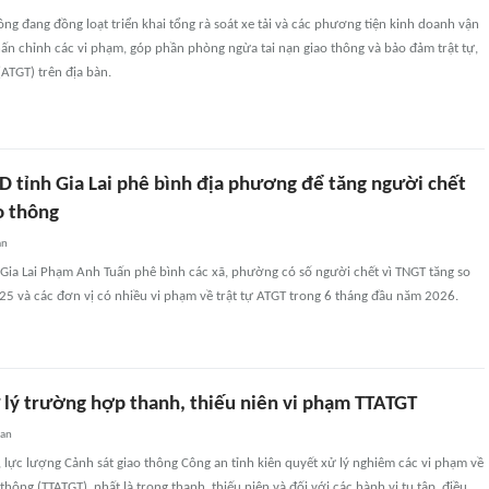
ng đang đồng loạt triển khai tổng rà soát xe tải và các phương tiện kinh doanh vận
hấn chỉnh các vi phạm, góp phần phòng ngừa tai nạn giao thông và bảo đảm trật tự,
(ATGT) trên địa bàn.
D tỉnh Gia Lai phê bình địa phương để tăng người chết
ao thông
an
Gia Lai Phạm Anh Tuấn phê bình các xã, phường có số người chết vì TNGT tăng so
5 và các đơn vị có nhiều vi phạm về trật tự ATGT trong 6 tháng đầu năm 2026.
ử lý trường hợp thanh, thiếu niên vi phạm TTATGT
uan
 lực lượng Cảnh sát giao thông Công an tỉnh kiên quyết xử lý nghiêm các vi phạm về
 thông (TTATGT), nhất là trong thanh, thiếu niên và đối với các hành vi tụ tập, điều