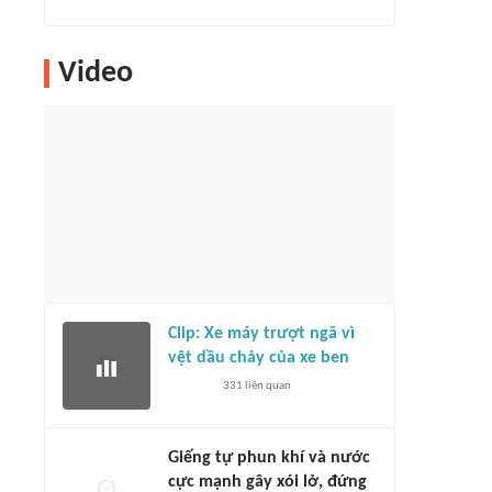
Video
Clip: Xe máy trượt ngã vì
vệt dầu chảy của xe ben
331
liên quan
Giếng tự phun khí và nước
cực mạnh gây xói lở, đứng