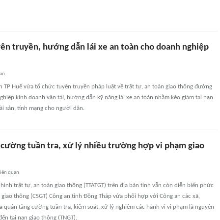
ên truyền, hướng dẫn lái xe an toàn cho doanh nghiệp
an
 TP Huế vừa tổ chức tuyên truyền pháp luật về trật tự, an toàn giao thông đường
hiệp kinh doanh vận tải, hướng dẫn kỹ năng lái xe an toàn nhằm kéo giảm tai nạn
tài sản, tính mạng cho người dân.
 cường tuần tra, xử lý nhiều trường hợp vi phạm giao
iên quan
 hình trật tự, an toàn giao thông (TTATGT) trên địa bàn tỉnh vẫn còn diễn biến phức
 giao thông (CSGT) Công an tỉnh Đồng Tháp vừa phối hợp với Công an các xã,
 quân tăng cường tuần tra, kiểm soát, xử lý nghiêm các hành vi vi phạm là nguyên
đến tai nạn giao thông (TNGT).