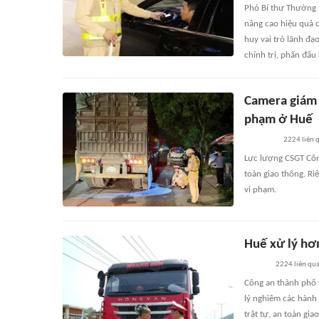
Phó Bí thư Thường 
nâng cao hiệu quả c
huy vai trò lãnh đạ
chính trị, phấn đấu
Camera giám 
phạm ở Huế
2224
liên 
Lực lượng CSGT Côn
toàn giao thông. Ri
vi phạm.
Huế xử lý hơ
2224
liên qu
Công an thành phố H
lý nghiêm các hành
trật tự, an toàn gia