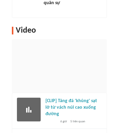
quân sự
Video
[CLIP] Tảng đá 'khủng' sạt
lở từ vách núi cao xuống
đường
6 giờ
5
liên quan