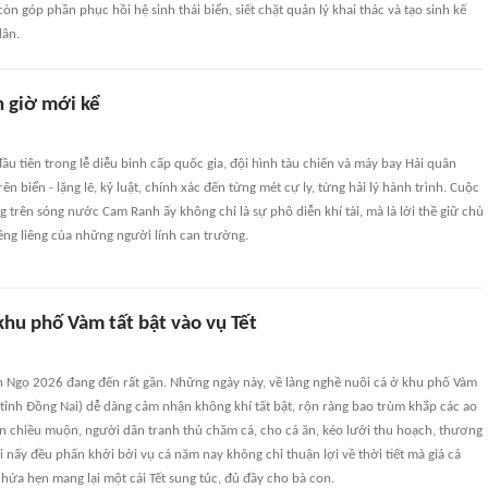
òn góp phần phục hồi hệ sinh thái biển, siết chặt quản lý khai thác và tạo sinh kế
dân.
n giờ mới kể
ầu tiên trong lễ diễu binh cấp quốc gia, đội hình tàu chiến và máy bay Hải quân
ên biển - lặng lẽ, kỷ luật, chính xác đến từng mét cự ly, từng hải lý hành trình. Cuộc
g trên sóng nước Cam Ranh ấy không chỉ là sự phô diễn khí tài, mà là lời thề giữ chủ
êng liêng của những người lính can trường.
khu phố Vàm tất bật vào vụ Tết
h Ngọ 2026 đang đến rất gần. Những ngày này, về làng nghề nuôi cá ở khu phố Vàm
tỉnh Ðồng Nai) dễ dàng cảm nhận không khí tất bật, rộn ràng bao trùm khắp các ao
ến chiều muộn, người dân tranh thủ chăm cá, cho cá ăn, kéo lưới thu hoạch, thương
Ai nấy đều phấn khởi bởi vụ cá năm nay không chỉ thuận lợi về thời tiết mà giá cá
hứa hẹn mang lại một cái Tết sung túc, đủ đầy cho bà con.