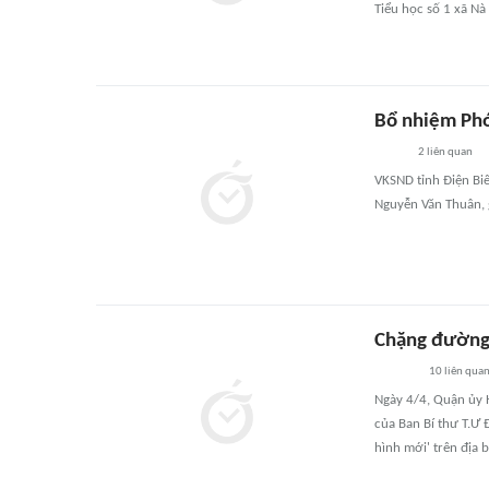
Tiểu học số 1 xã Nà
Bổ nhiệm Phó
2
liên quan
VKSND tỉnh Điện Biê
Nguyễn Văn Thuân, 
Chặng đường 
10
liên qua
Ngày 4/4, Quận ủy 
của Ban Bí thư T.Ư 
hình mới' trên địa 