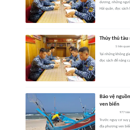
dương, những người 
Hải quân, đọc sách k
Thủy thủ tàu
5
liên quan
Tại những không gia
đọc sách để nâng ca
Bảo vệ nguồn
ven biển
977
liê
Trước nguy cơ suy g
địa phương ven biển