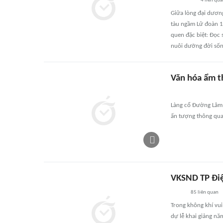
4
liên qu
Giữa lòng đại dương
tàu ngầm Lữ đoàn 18
quen đặc biệt: Đọc 
nuôi dưỡng đời sống
Văn hóa ẩm t
Làng cổ Đường Lâm đ
ấn tượng thông qua
VKSND TP Điệ
85
liên quan
Trong không khí vui
dự lễ khai giảng nă