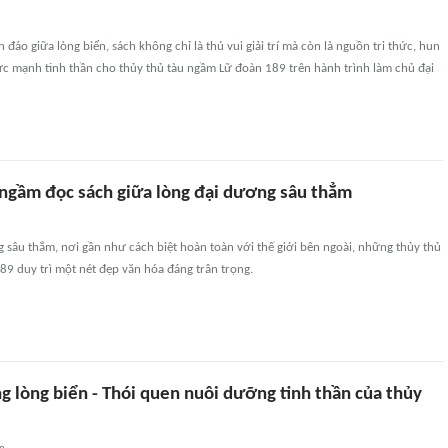
 đáo giữa lòng biển, sách không chỉ là thú vui giải trí mà còn là nguồn tri thức, hun
sức mạnh tinh thần cho thủy thủ tàu ngầm Lữ đoàn 189 trên hành trình làm chủ đại
 ngầm đọc sách giữa lòng đại dương sâu thẳm
 sâu thẳm, nơi gần như cách biệt hoàn toàn với thế giới bên ngoài, những thủy thủ
9 duy trì một nét đẹp văn hóa đáng trân trọng.
g lòng biển - Thói quen nuôi dưỡng tinh thần của thủy