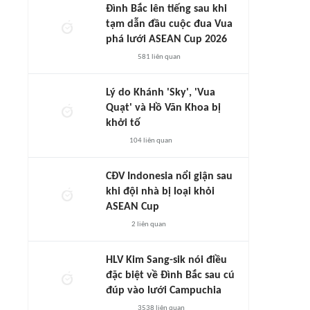
Đình Bắc lên tiếng sau khi
tạm dẫn đầu cuộc đua Vua
phá lưới ASEAN Cup 2026
581
liên quan
Lý do Khánh 'Sky', 'Vua
Quạt' và Hồ Văn Khoa bị
khởi tố
104
liên quan
CĐV Indonesia nổi giận sau
khi đội nhà bị loại khỏi
ASEAN Cup
2
liên quan
HLV Kim Sang-sik nói điều
đặc biệt về Đình Bắc sau cú
đúp vào lưới Campuchia
3538
liên quan