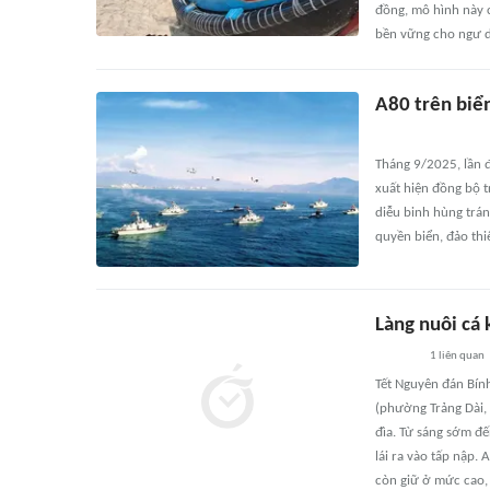
đồng, mô hình này c
bền vững cho ngư 
A80 trên biể
Tháng 9/2025, lần đ
xuất hiện đồng bộ tr
diễu binh hùng trán
quyền biển, đảo thi
Làng nuôi cá 
1
liên quan
Tết Nguyên đán Bín
(phường Trảng Dài, 
đìa. Từ sáng sớm đ
lái ra vào tấp nập. 
còn giữ ở mức cao, 