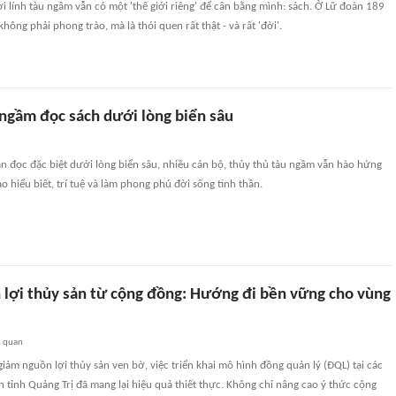
lính tàu ngầm vẫn có một 'thế giới riêng' để cân bằng mình: sách. Ở Lữ đoàn 189
hông phải phong trào, mà là thói quen rất thật - và rất 'đời'.
 ngầm đọc sách dưới lòng biển sâu
n đọc đặc biệt dưới lòng biển sâu, nhiều cán bộ, thủy thủ tàu ngầm vẫn hào hứng
o hiểu biết, trí tuệ và làm phong phú đời sống tinh thần.
 lợi thủy sản từ cộng đồng: Hướng đi bền vững cho vùng
n quan
iảm nguồn lợi thủy sản ven bờ, việc triển khai mô hình đồng quản lý (ĐQL) tại các
 tỉnh Quảng Trị đã mang lại hiệu quả thiết thực. Không chỉ nâng cao ý thức cộng