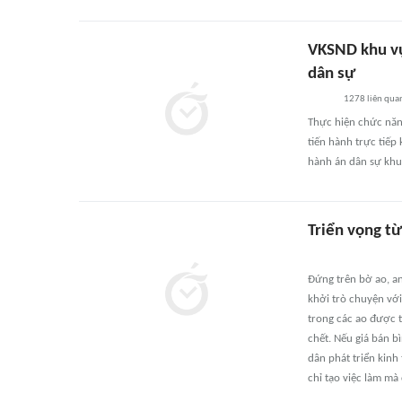
VKSND khu vực
dân sự
1278
liên qua
Thực hiện chức năn
tiến hành trực tiếp
hành án dân sự khu 
Triển vọng t
Đứng trên bờ ao, a
khởi trò chuyện vớ
trong các ao được t
chết. Nếu giá bán b
dân phát triển kinh
chỉ tạo việc làm mà