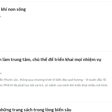
 khí non sông
an
n làm trung tâm, chủ thể để triển khai mọi nhiệm vụ
an
ễn Phước Lộc, thông qua chương trình Vì biển đảo quê hương – Vì tuyến đầu Tổ
m TPHCM đã phát huy tốt vai trò, sứ mệnh của mình khi triển khai nhiều mô hình,
.
những trang sách trong lòng biển sâu