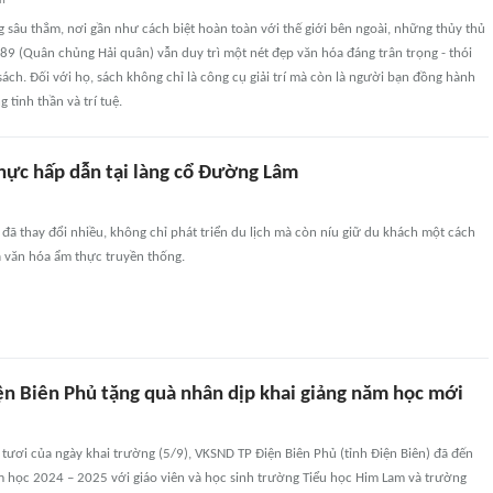
an
 sâu thẳm, nơi gần như cách biệt hoàn toàn với thế giới bên ngoài, những thủy thủ
9 (Quân chủng Hải quân) vẫn duy trì một nét đẹp văn hóa đáng trân trọng - thói
sách. Đối với họ, sách không chỉ là công cụ giải trí mà còn là người bạn đồng hành
 tinh thần và trí tuệ.
hực hấp dẫn tại làng cổ Đường Lâm
ã thay đổi nhiều, không chỉ phát triển du lịch mà còn níu giữ du khách một cách
 văn hóa ẩm thực truyền thống.
n Biên Phủ tặng quà nhân dịp khai giảng năm học mới
 tươi của ngày khai trường (5/9), VKSND TP Điện Biên Phủ (tỉnh Điện Biên) đã đến
m học 2024 – 2025 với giáo viên và học sinh trường Tiểu học Him Lam và trường