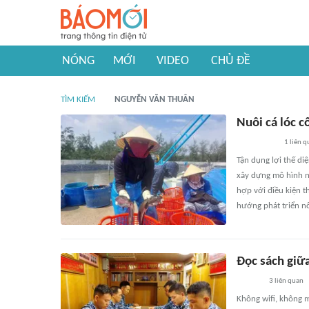
NÓNG
MỚI
VIDEO
CHỦ ĐỀ
TÌM KIẾM
NGUYỄN VĂN THUÂN
Nuôi cá lóc c
1
liên q
Tận dụng lợi thế di
xây dựng mô hình n
hợp với điều kiện 
hướng phát triển n
Đọc sách giữa
3
liên quan
Không wifi, không 