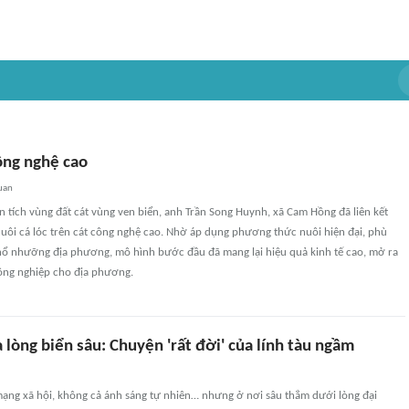
ông nghệ cao
uan
ện tích vùng đất cát vùng ven biển, anh Trần Song Huynh, xã Cam Hồng đã liên kết
uôi cá lóc trên cát công nghệ cao. Nhờ áp dụng phương thức nuôi hiện đại, phù
thổ nhưỡng địa phương, mô hình bước đầu đã mang lại hiệu quả kinh tế cao, mở ra
ông nghiệp cho địa phương.
 lòng biển sâu: Chuyện 'rất đời' của lính tàu ngầm
mạng xã hội, không cả ánh sáng tự nhiên… nhưng ở nơi sâu thẳm dưới lòng đại