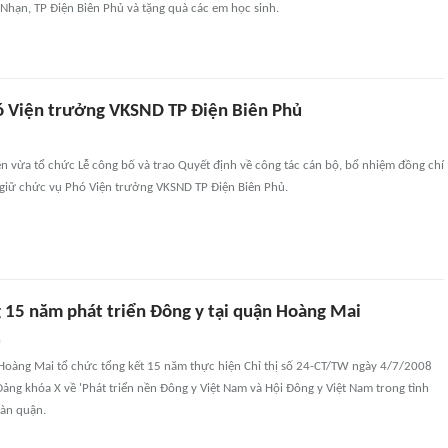
 Nhạn, TP Điện Biên Phủ và tặng quà các em học sinh.
 Viện trưởng VKSND TP Điện Biên Phủ
n vừa tổ chức Lễ công bố và trao Quyết định về công tác cán bộ, bổ nhiệm đồng chí
giữ chức vụ Phó Viện trưởng VKSND TP Điện Biên Phủ.
15 năm phát triển Đông y tại quận Hoàng Mai
n
Hoàng Mai tổ chức tổng kết 15 năm thực hiện Chỉ thị số 24-CT/TW ngày 4/7/2008
Đảng khóa X về 'Phát triển nền Đông y Việt Nam và Hội Đông y Việt Nam trong tình
bàn quận.