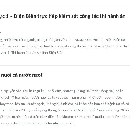
 1 – Điện Biên trực tiếp kiểm sát công tác thi hành án
n
g, nhiệm vụ của ngành, trong thời gian vừa qua, VKSND khu vực 1 – Điện Biên đã
 kiểm sát việc tuân theo pháp luật trong hoạt động thi hành án dân sự tại Phòng Thi
vực 1, Thi hành án dân sự tỉnh Điện Biên.
ừ nuôi cá nước ngọt
nh Nguyễn Văn Thuân (ngụ khu phố Vàm, phường Trảng Dài, tỉnh Đồng Nai) phấn
i khách: 'Mùa mưa, người nuôi cá tuy vất vả, nhưng phấn khởi bởi nguồn nước
hay tháo liên tục. Nước sạch, không bị ô nhiễm, cá khỏe nên hạn chế bệnh tật và cá
ình quân trên 20 ngàn đồng/kg thì người nuôi có lời. Khu phố Vàm có khoảng 20 hộ
 tế bằng nghề nuôi cá trên tổng diện tích khoảng 150ha. Nghề nuôi cá nơi đây không
 còn đem lại thu nhập ổn định cho nhiều hộ dân'.