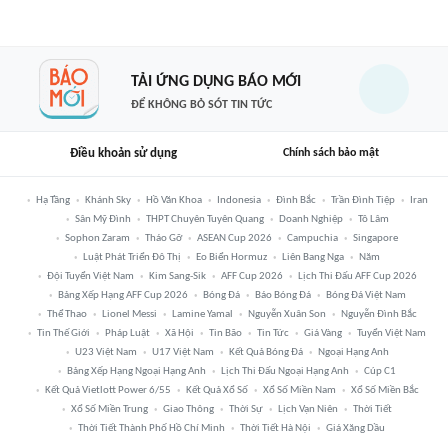
TẢI ỨNG DỤNG BÁO MỚI
ĐỂ KHÔNG BỎ SÓT TIN TỨC
Điều khoản sử dụng
Chính sách bảo mật
Hạ Tầng
Khánh Sky
Hồ Văn Khoa
Indonesia
Đình Bắc
Trần Đình Tiệp
Iran
Sân Mỹ Đình
THPT Chuyên Tuyên Quang
Doanh Nghiệp
Tô Lâm
Sophon Zaram
Tháo Gỡ
ASEAN Cup 2026
Campuchia
Singapore
Luật Phát Triển Đô Thị
Eo Biển Hormuz
Liên Bang Nga
Năm
Đội Tuyển Việt Nam
Kim Sang-Sik
AFF Cup 2026
Lịch Thi Đấu AFF Cup 2026
Bảng Xếp Hạng AFF Cup 2026
Bóng Đá
Báo Bóng Đá
Bóng Đá Việt Nam
Thể Thao
Lionel Messi
Lamine Yamal
Nguyễn Xuân Son
Nguyễn Đình Bắc
Tin Thế Giới
Pháp Luật
Xã Hội
Tin Bão
Tin Tức
Giá Vàng
Tuyển Việt Nam
U23 Việt Nam
U17 Việt Nam
Kết Quả Bóng Đá
Ngoại Hạng Anh
Bảng Xếp Hạng Ngoại Hạng Anh
Lịch Thi Đấu Ngoại Hạng Anh
Cúp C1
Kết Quả Vietlott Power 6/55
Kết Quả Xổ Số
Xổ Số Miền Nam
Xổ Số Miền Bắc
Xổ Số Miền Trung
Giao Thông
Thời Sự
Lịch Vạn Niên
Thời Tiết
Thời Tiết Thành Phố Hồ Chí Minh
Thời Tiết Hà Nội
Giá Xăng Dầu