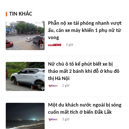
TIN KHÁC
Phẫn nộ xe tải phóng nhanh vượt
ẩu, cán xe máy khiến 1 phụ nữ tử
vong
3 giờ
Nữ chủ ô tô kể phút biết xe bị
tháo mất 2 bánh khi đỗ ở khu đô
thị Hà Nội
2 giờ
Một du khách nước ngoài bị sóng
cuốn mất tích ở biển Đắk Lắk
3 giờ