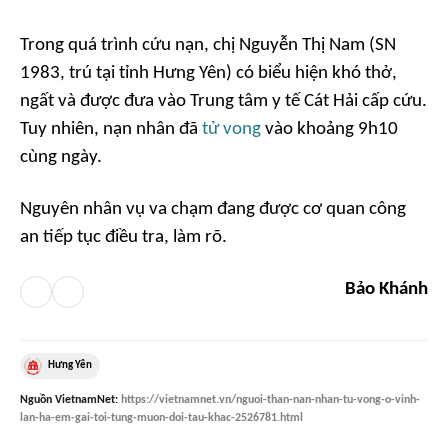
Trong quá trình cứu nạn, chị Nguyễn Thị Nam (SN
1983, trú tại tỉnh Hưng Yên) có biểu hiện khó thở,
ngất và được đưa vào Trung tâm y tế Cát Hải cấp cứu.
Tuy nhiên, nạn nhân đã
tử vong
vào khoảng 9h10
cùng ngày.
Nguyên nhân vụ va chạm đang được cơ quan công
an tiếp tục điều tra, làm rõ.
Bảo Khánh
Hưng Yên
Nguồn
VietnamNet
:
https://vietnamnet.vn/nguoi-than-nan-nhan-tu-vong-o-vinh-
lan-ha-em-gai-toi-tung-muon-doi-tau-khac-2526781.html