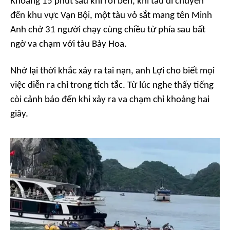
Khoảng 15 phút sau khi rời bến, khi tàu di chuyển
đến khu vực Vạn Bội, một tàu vỏ sắt mang tên Minh
Anh chở 31 người chạy cùng chiều từ phía sau bất
ngờ va chạm với tàu Bảy Hoa.
Nhớ lại thời khắc xảy ra tai nạn, anh Lợi cho biết mọi
việc diễn ra chỉ trong tích tắc. Từ lúc nghe thấy tiếng
còi cảnh báo đến khi xảy ra va chạm chỉ khoảng hai
giây.