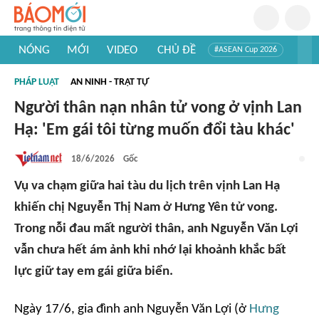
NÓNG
MỚI
VIDEO
CHỦ ĐỀ
#ASEAN Cup 2026
#Trí tuệ nhân tạo
#Mỹ - Iran
#Khám phá Việt Nam
PHÁP LUẬT
AN NINH - TRẬT TỰ
#Khám phá thế giới
Người thân nạn nhân tử vong ở vịnh Lan
Hạ: 'Em gái tôi từng muốn đổi tàu khác'
18/6/2026
Gốc
Vụ va chạm giữa hai tàu du lịch trên vịnh Lan Hạ
khiến chị Nguyễn Thị Nam ở Hưng Yên tử vong.
Trong nỗi đau mất người thân, anh Nguyễn Văn Lợi
vẫn chưa hết ám ảnh khi nhớ lại khoảnh khắc bất
lực giữ tay em gái giữa biển.
Ngày 17/6, gia đình anh Nguyễn Văn Lợi (ở
Hưng