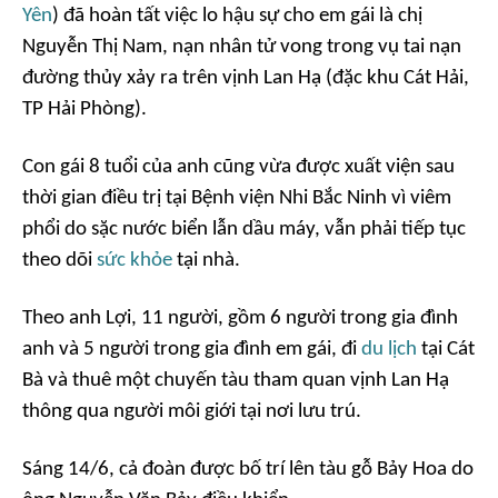
Yên
) đã hoàn tất việc lo hậu sự cho em gái là chị
Nguyễn Thị Nam, nạn nhân tử vong trong vụ tai nạn
đường thủy xảy ra trên vịnh Lan Hạ (đặc khu Cát Hải,
TP Hải Phòng).
Con gái 8 tuổi của anh cũng vừa được xuất viện sau
thời gian điều trị tại Bệnh viện Nhi Bắc Ninh vì viêm
phổi do sặc nước biển lẫn dầu máy, vẫn phải tiếp tục
theo dõi
sức khỏe
tại nhà.
Theo anh Lợi, 11 người, gồm 6 người trong gia đình
anh và 5 người trong gia đình em gái, đi
du lịch
tại Cát
Bà và thuê một chuyến tàu tham quan vịnh Lan Hạ
thông qua người môi giới tại nơi lưu trú.
Sáng 14/6, cả đoàn được bố trí lên tàu gỗ Bảy Hoa do