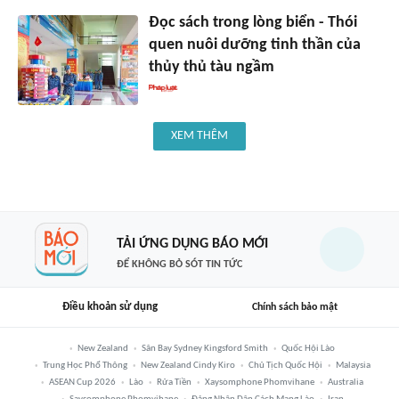
Đọc sách trong lòng biển - Thói
quen nuôi dưỡng tinh thần của
thủy thủ tàu ngầm
XEM THÊM
TẢI ỨNG DỤNG BÁO MỚI
ĐỂ KHÔNG BỎ SÓT TIN TỨC
Điều khoản sử dụng
Chính sách bảo mật
New Zealand
Sân Bay Sydney Kingsford Smith
Quốc Hội Lào
Trung Học Phổ Thông
New Zealand Cindy Kiro
Chủ Tịch Quốc Hội
Malaysia
ASEAN Cup 2026
Lào
Rửa Tiền
Xaysomphone Phomvihane
Australia