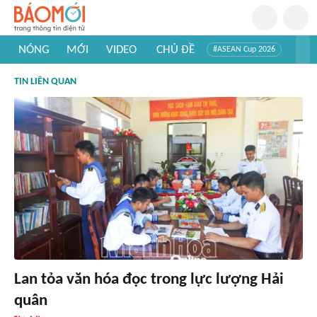
NÓNG
MỚI
VIDEO
CHỦ ĐỀ
#ASEAN Cup 2026
#Trí tuệ nhân tạo
#Mỹ - Iran
#Khám phá Việt Nam
TIN LIÊN QUAN
#Khám phá thế giới
Lan tỏa văn hóa đọc trong lực lượng Hải
quân