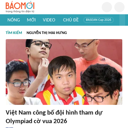
NÓNG
MỚI
VIDEO
CHỦ ĐỀ
#ASEAN Cup 2026
#Trí tuệ nhân tạo
#Mỹ - Iran
#Khám phá Việt Nam
TÌM KIẾM
NGUYỄN THỊ MAI HƯNG
#Khám phá thế giới
Việt Nam công bố đội hình tham dự
Olympiad cờ vua 2026