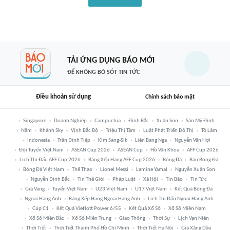
TẢI ỨNG DỤNG BÁO MỚI
ĐỂ KHÔNG BỎ SÓT TIN TỨC
Điều khoản sử dụng
Chính sách bảo mật
Singapore
Doanh Nghiệp
Campuchia
Đình Bắc
Xuân Son
Sân Mỹ Đình
Năm
Khánh Sky
Vịnh Bắc Bộ
Triệu Thị Tâm
Luật Phát Triển Đô Thị
Tô Lâm
Indonesia
Trần Đình Tiệp
Kim Sang-Sik
Liên Bang Nga
Nguyễn Văn Hợi
Đội Tuyển Việt Nam
ASEAN Cup 2026
ASEAN Cup
Hồ Văn Khoa
AFF Cup 2026
Lịch Thi Đấu AFF Cup 2026
Bảng Xếp Hạng AFF Cup 2026
Bóng Đá
Báo Bóng Đá
Bóng Đá Việt Nam
Thể Thao
Lionel Messi
Lamine Yamal
Nguyễn Xuân Son
Nguyễn Đình Bắc
Tin Thế Giới
Pháp Luật
Xã Hội
Tin Bão
Tin Tức
Giá Vàng
Tuyển Việt Nam
U23 Việt Nam
U17 Việt Nam
Kết Quả Bóng Đá
Ngoại Hạng Anh
Bảng Xếp Hạng Ngoại Hạng Anh
Lịch Thi Đấu Ngoại Hạng Anh
Cúp C1
Kết Quả Vietlott Power 6/55
Kết Quả Xổ Số
Xổ Số Miền Nam
Xổ Số Miền Bắc
Xổ Số Miền Trung
Giao Thông
Thời Sự
Lịch Vạn Niên
Thời Tiết
Thời Tiết Thành Phố Hồ Chí Minh
Thời Tiết Hà Nội
Giá Xăng Dầu