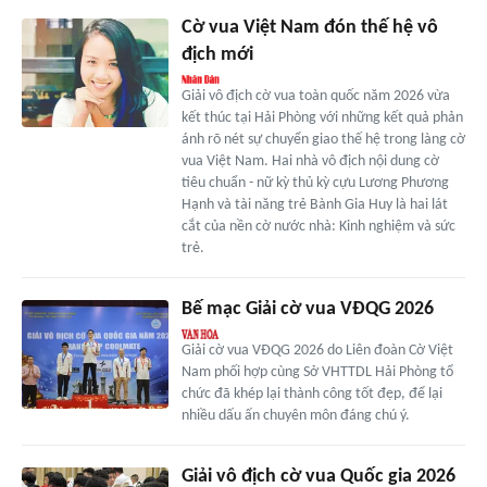
Cờ vua Việt Nam đón thế hệ vô
địch mới
Giải vô địch cờ vua toàn quốc năm 2026 vừa
kết thúc tại Hải Phòng với những kết quả phản
ánh rõ nét sự chuyển giao thế hệ trong làng cờ
vua Việt Nam. Hai nhà vô địch nội dung cờ
tiêu chuẩn - nữ kỳ thủ kỳ cựu Lương Phương
Hạnh và tài năng trẻ Bành Gia Huy là hai lát
cắt của nền cờ nước nhà: Kinh nghiệm và sức
trẻ.
Bế mạc Giải cờ vua VĐQG 2026
Giải cờ vua VĐQG 2026 do Liên đoàn Cờ Việt
Nam phối hợp cùng Sở VHTTDL Hải Phòng tổ
chức đã khép lại thành công tốt đẹp, để lại
nhiều dấu ấn chuyên môn đáng chú ý.
Giải vô địch cờ vua Quốc gia 2026