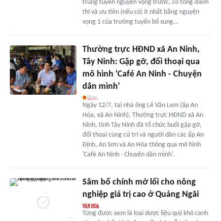
trúng tuyển nguyện vọng trước, có tổng điểm
thi và ưu tiên (nếu có) ít nhất bằng nguyện
vọng 1 của trường tuyển bổ sung...
Thường trực HĐND xã An Ninh,
Tây Ninh: Gặp gỡ, đối thoại qua
mô hình 'Café An Ninh - Chuyện
dân mình'
Ngày 12/7, tại nhà ông Lê Văn Lem (ấp An
Hòa, xã An Ninh), Thường trực HĐND xã An
Ninh, tỉnh Tây Ninh đã tổ chức buổi gặp gỡ,
đối thoại cùng cử tri và người dân các ấp An
Định, An Sơn và An Hòa thông qua mô hình
'Café An Ninh - Chuyện dân mình'.
Sâm bố chính mở lối cho nông
nghiệp giá trị cao ở Quảng Ngãi
Từng được xem là loại dược liệu quý khó canh