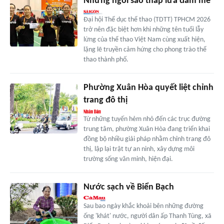
Những ngôi sao thắp lửa đam mê
Đại hội Thể dục thể thao (TDTT) TPHCM 2026
trở nên đặc biệt hơn khi những tên tuổi lẫy
lừng của thể thao Việt Nam cùng xuất hiện,
lặng lẽ truyền cảm hứng cho phong trào thể
thao thành phố.
Phường Xuân Hòa quyết liệt chỉnh
trang đô thị
Từ những tuyến hẻm nhỏ đến các trục đường
trung tâm, phường Xuân Hòa đang triển khai
đồng bộ nhiều giải pháp nhằm chỉnh trang đô
thị, lập lại trật tự an ninh, xây dựng môi
trường sống văn minh, hiện đại.
Nước sạch về Biển Bạch
Sau bao ngày khắc khoải bên những đường
ống 'khát' nước, người dân ấp Thanh Tùng, xã