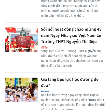
ruộng vườn của bà con. Không chỉ chắc tay
súng canh giữ biên cương, các anh còn là
những người bạn gần gũi, sẵn sàng hỗ trợ
nhân dân mỗi khi gặp khó khăn.
Sôi nổi hoạt động chào mừng 43
năm Ngày Nhà giáo Việt Nam tại
Trường THPT Nguyễn Thị Diệu
Sáng 15/11/2025, Trường THPT Nguyễn Thị
Diệu đã tổ chức chuỗi hoạt động văn hóa –
nghệ thuật đầy màu sắc, thu hút sự tham gia
đông đảo của học sinh.
Gia tăng bạo lực học đường do
đâu?
Bạo lực học đường ngày càng phức tạp và
nghiêm trọng, không chỉ gây tổn thương nặng
nề cho nạn nhân, mà còn là thách thức lớn đối
với gia đình, nhà trường.