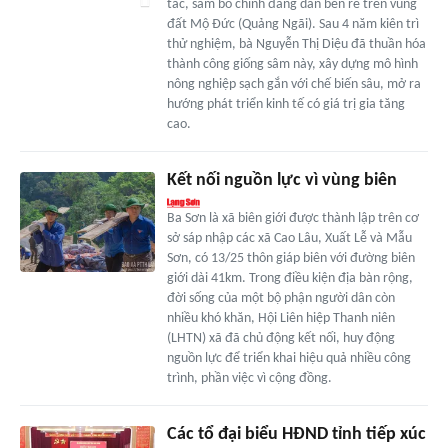
tác, sâm bố chính đang dần bén rễ trên vùng
đất Mộ Đức (Quảng Ngãi). Sau 4 năm kiên trì
thử nghiệm, bà Nguyễn Thị Diệu đã thuần hóa
thành công giống sâm này, xây dựng mô hình
nông nghiệp sạch gắn với chế biến sâu, mở ra
hướng phát triển kinh tế có giá trị gia tăng
cao.
Kết nối nguồn lực vì vùng biên
Ba Sơn là xã biên giới được thành lập trên cơ
sở sáp nhập các xã Cao Lâu, Xuất Lễ và Mẫu
Sơn, có 13/25 thôn giáp biên với đường biên
giới dài 41km. Trong điều kiện địa bàn rộng,
đời sống của một bộ phận người dân còn
nhiều khó khăn, Hội Liên hiệp Thanh niên
(LHTN) xã đã chủ động kết nối, huy động
nguồn lực để triển khai hiệu quả nhiều công
trình, phần việc vì cộng đồng.
Các tổ đại biểu HĐND tỉnh tiếp xúc