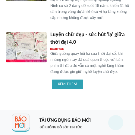
Ninh cơ sở 2 dang dở suốt 18 năm, khiến 31 hộ
dân trong vùng dự án khổ sở vì hạ tầng xuống
cấp nhưng không được xây mới.
Luyện chữ đẹp - sức hút 'lạ' giữa
thời đại 4.0
Giữa guồng quay hối hả của thời đại số, khi
những ngón tay đã quá quen thuộc với bàn
phím thì đâu đó vẫn có một nghề lặng thầm
đang được gìn giữ: nghề luyện chữ đẹp.
XEM THÊM
TẢI ỨNG DỤNG BÁO MỚI
ĐỂ KHÔNG BỎ SÓT TIN TỨC