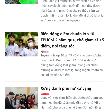
Biển Bạch vui mừng khi nước sạch đã về đến
nhà. 'Cơn khát' của người dân nơi đây được
giải tỏa, là minh chứng cho sự thấu cảm và
trách nhiệm chăm lo 'không để ai bị bỏ lại phía
sau' của các cấp chính quyền.
Biến động điểm chuẩn lớp 10
TPHCM 2 năm qua, chỗ giảm sâu 5
điểm, nơi tăng sốc
Tuyển sinh lớp 10 tại TPHCM cho thấy sự phân
hóa rõ rệt. Điểm chuẩn lớp 10 tại khu vực
trung tâm đồng loạt giảm, trong khi nhiều
trường ở khu vực mới lại tăng mạnh, thậm chí
có nơi tới gần 5 điểm.
Xứng danh phụ nữ xứ Lạng
Cùng với việc thực hiện tốt thiên chức làm vợ,
làm mẹ, gìn giữ tổ ấm gia đình, phụ nữ Việt
Nam nói chung và phụ nữ Lạng Sơn nói riêng