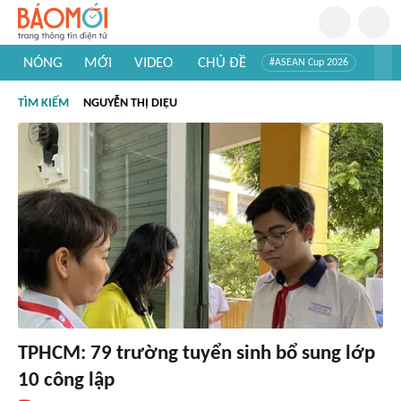
NÓNG
MỚI
VIDEO
CHỦ ĐỀ
#ASEAN Cup 2026
#Trí tuệ nhân tạo
#Mỹ - Iran
#Khám phá Việt Nam
TÌM KIẾM
NGUYỄN THỊ DIỆU
#Khám phá thế giới
TPHCM: 79 trường tuyển sinh bổ sung lớp
10 công lập