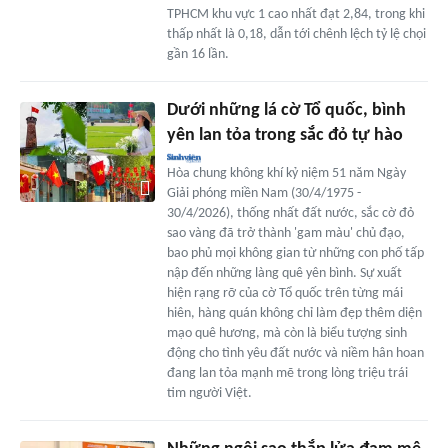
TPHCM khu vực 1 cao nhất đạt 2,84, trong khi
thấp nhất là 0,18, dẫn tới chênh lệch tỷ lệ chọi
gần 16 lần.
Dưới những lá cờ Tổ quốc, bình
yên lan tỏa trong sắc đỏ tự hào
Hòa chung không khí kỷ niệm 51 năm Ngày
Giải phóng miền Nam (30/4/1975 -
30/4/2026), thống nhất đất nước, sắc cờ đỏ
sao vàng đã trở thành 'gam màu' chủ đạo,
bao phủ mọi không gian từ những con phố tấp
nập đến những làng quê yên bình. Sự xuất
hiện rạng rỡ của cờ Tổ quốc trên từng mái
hiên, hàng quán không chỉ làm đẹp thêm diện
mạo quê hương, mà còn là biểu tượng sinh
động cho tình yêu đất nước và niềm hân hoan
đang lan tỏa mạnh mẽ trong lòng triệu trái
tim người Việt.