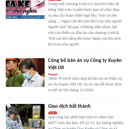
Trong một chương trình trò chơi tìm hiểu về
tiếng Việt trên truyền hình, ban tổ chức đưa
ra yêu cầu hoàn thiện ngữ liệu 'Trời còn khi
nắng.../ Ngày còn khi sớm khi trưa nữa người'.
Người chơi 'bỏ qua' vì không điền được hai
chữ còn thiếu và đáp án của chương trình là
'Trời còn khi nắng khi mưa/ Ngày còn khi sớm
khi trưa nữa người'.
Công bố bản án vụ Công ty Xuyên
Việt Oil
TAND TP HCM vừa công bố bản án sơ thẩm vụ
án Cty Xuyên Việt Oil. Vụ án này đã được đưa
ra xét xử hồi tháng 11/2024.
Giao dịch bất thành
Qua công tác phối hợp tuần tra đảm bảo
ANTT trên địa bàn, tối 22-12, lực lượng nghiệp
vụ Công an huyện Duy Xuyên và Công an xã