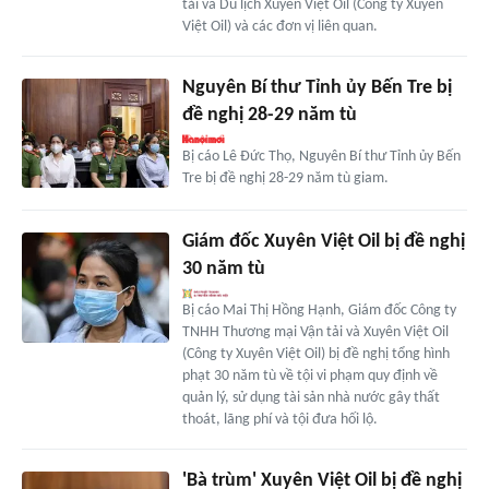
tải và Du lịch Xuyên Việt Oil (Công ty Xuyên
Việt Oil) và các đơn vị liên quan.
Nguyên Bí thư Tỉnh ủy Bến Tre bị
đề nghị 28-29 năm tù
Bị cáo Lê Đức Thọ, Nguyên Bí thư Tỉnh ủy Bến
Tre bị đề nghị 28-29 năm tù giam.
Giám đốc Xuyên Việt Oil bị đề nghị
30 năm tù
Bị cáo Mai Thị Hồng Hạnh, Giám đốc Công ty
TNHH Thương mại Vận tải và Xuyên Việt Oil
(Công ty Xuyên Việt Oil) bị đề nghị tổng hình
phạt 30 năm tù về tội vi phạm quy định về
quản lý, sử dụng tài sản nhà nước gây thất
thoát, lãng phí và tội đưa hối lộ.
'Bà trùm' Xuyên Việt Oil bị đề nghị