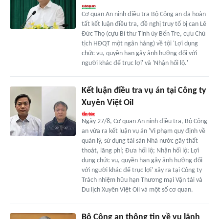
Cơ quan An ninh điều tra Bộ Công an đã hoàn
tất kết luận điều tra, đề nghị truy tố bị can Lê
Đức Thọ (cựu Bí thư Tỉnh ủy Bến Tre, cựu Chủ
tịch HĐQT một ngân hàng) về tội 'Lợi dụng
chức vụ, quyền hạn gây ảnh hưởng đối với
người khác để trục lợi' và 'Nhận hối lộ.'
Kết luận điều tra vụ án tại Công ty
Xuyên Việt Oil
Ngày 27/8, Cơ quan An ninh điều tra, Bộ Công
an vừa ra kết luận vụ án 'Vi phạm quy định về
quản lý, sử dụng tài sản Nhà nước gây thất
thoát, lãng phí; Đưa hối lộ; Nhận hối lộ; Lợi
dụng chức vụ, quyền hạn gây ảnh hưởng đối
với người khác để trục lợi' xảy ra tại Công ty
Trách nhiệm hữu hạn Thương mại Vận tải và
Du lịch Xuyên Việt Oil và một số cơ quan.
Bộ Công an thông tin về vụ lãnh