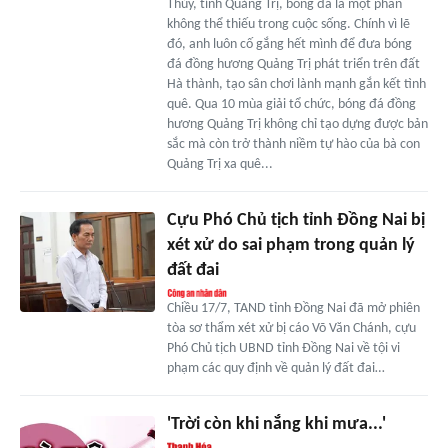
Thủy, tỉnh Quảng Trị, bóng đá là một phần
không thể thiếu trong cuộc sống. Chính vì lẽ
đó, anh luôn cố gắng hết mình để đưa bóng
đá đồng hương Quảng Trị phát triển trên đất
Hà thành, tạo sân chơi lành mạnh gắn kết tình
quê. Qua 10 mùa giải tổ chức, bóng đá đồng
hương Quảng Trị không chỉ tạo dựng được bản
sắc mà còn trở thành niềm tự hào của bà con
Quảng Trị xa quê...
Cựu Phó Chủ tịch tỉnh Đồng Nai bị
xét xử do sai phạm trong quản lý
đất đai
Chiều 17/7, TAND tỉnh Đồng Nai đã mở phiên
tòa sơ thẩm xét xử bị cáo Võ Văn Chánh, cựu
Phó Chủ tịch UBND tỉnh Đồng Nai về tội vi
phạm các quy định về quản lý đất đai…
'Trời còn khi nắng khi mưa...'