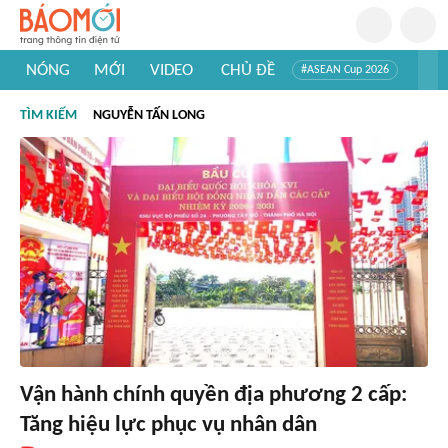
NÓNG
MỚI
VIDEO
CHỦ ĐỀ
#ASEAN Cup 2026
#Trí tuệ nhân tạo
#Mỹ - Iran
#Khám phá Việt Nam
TÌM KIẾM
NGUYỄN TẤN LONG
#Khám phá thế giới
Vận hành chính quyền địa phương 2 cấp:
Tăng hiệu lực phục vụ nhân dân