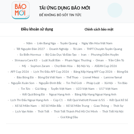
TẢI ỨNG DỤNG BÁO MỚI
ĐỂ KHÔNG BỎ SÓT TIN TỨC
Điều khoản sử dụng
Chính sách bảo mật
Năm
Liên Bang Nga
Tuyên Quang
Ngày Văn Hóa Việt Nam
Tết Nguyên Đán 2027
Doanh Nghiệp
Tô Lâm
THPT Chuyên Tuyên Quang
Eo Biển Hormuz
Bộ Giáo Dục Và Đào Tạo
Iran
Phương Diễm Huyền
Slimaura Care X3
Luật Xuất Bản
Phạm Ngọc Thưởng
Oman
Trần Cẩm Tú
Mỹ
Sophon Zaram
Chợ Biên Hòa
Bộ Nội Vụ
ASEAN Cup 2026
AFF Cup 2026
Lịch Thi Đấu AFF Cup 2026
Bảng Xếp Hạng AFF Cup 2026
Bóng Đá
Báo Bóng Đá
Bóng Đá Việt Nam
Thể Thao
Lionel Messi
Lamine Yamal
Nguyễn Xuân Son
Nguyễn Đình Bắc
Tin Thế Giới
Pháp Luật
Xã Hội
Tin Bão
Tin Tức
Giá Vàng
Tuyển Việt Nam
U23 Việt Nam
U17 Việt Nam
Kết Quả Bóng Đá
Ngoại Hạng Anh
Bảng Xếp Hạng Ngoại Hạng Anh
Lịch Thi Đấu Ngoại Hạng Anh
Cúp C1
Kết Quả Vietlott Power 6/55
Kết Quả Xổ Số
Xổ Số Miền Nam
Xổ Số Miền Bắc
Xổ Số Miền Trung
Giao Thông
Thời Sự
Lịch Vạn Niên
Thời Tiết
Thời Tiết Thành Phố Hồ Chí Minh
Thời Tiết Hà Nội
Giá Xăng Dầu