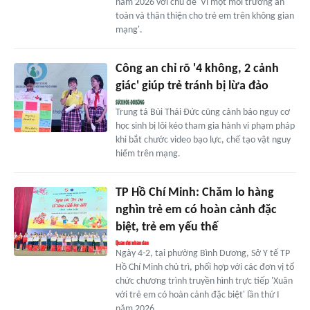
năm 2026 với chủ đề 'Vì một môi trường an
toàn và thân thiện cho trẻ em trên không gian
mạng'.
Công an chỉ rõ '4 không, 2 cảnh
giác' giúp trẻ tránh bị lừa đảo
Trung tá Bùi Thái Đức cũng cảnh báo nguy cơ
học sinh bị lôi kéo tham gia hành vi phạm pháp
khi bắt chước video bạo lực, chế tạo vật nguy
hiểm trên mạng.
TP Hồ Chí Minh: Chăm lo hàng
nghìn trẻ em có hoàn cảnh đặc
biệt, trẻ em yếu thế
Ngày 4-2, tại phường Bình Dương, Sở Y tế TP
Hồ Chí Minh chủ trì, phối hợp với các đơn vị tổ
chức chương trình truyền hình trực tiếp 'Xuân
với trẻ em có hoàn cảnh đặc biệt' lần thứ I
năm 2026.