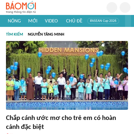
NÓNG
MỚI
VIDEO
CHỦ ĐỀ
#ASEAN Cup 2026
#Trí tuệ nhân tạo
#Mỹ - Iran
#Khám phá Việt Nam
TÌM KIẾM
NGUYỄN TĂNG MINH
#Khám phá thế giới
Chắp cánh ước mơ cho trẻ em có hoàn
cảnh đặc biệt