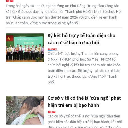
Trong hai ngày 10 - 11/7, tại phường An Phú Đông, Trung tâm Công tác
xã hội - Giáo dục dạy nghề thiếu niên Thành phố Hồ Chí Minh tổ chức Hội
trại 'Chắp cánh ước mơ' lần thứ 14 năm 2026 với chủ đề 'Trẻ em hạnh
phúc, an toàn, vững bước trong kỷ nguyên số'.
Ký kết hỗ trợ y tế toàn diện cho
các cơ sở bảo trợ xã hội
Chiều 1-7, Lực lượng Thanh niên xung phong
(TNXP) TPHCM phối hợp Sở Y tế TPHCM tổ
chức hội nghị ký kết hỗ trợ chăm sóc sức khỏe
toàn diện cho các đối tượng tại các cơ sở bảo
trợ xã hội trực thuộc lực lượng TNXP Thành
phố.
Cơ sở y tế có thể là 'cửa ngõ' phát
hiện trẻ em bị bạo hành
Các cơ sở y tế có thể là nơi 'cửa ngõ' đầu tiên
phát hiện các dấu hiệu trẻ bị bạo hành, kết nối
để cơ quan chức năng vào cuộc, và là 'lá chắn'