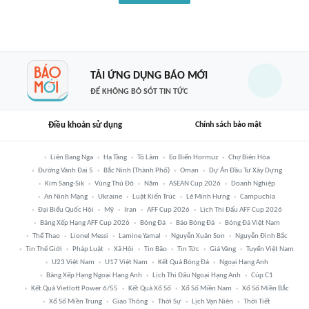
TẢI ỨNG DỤNG BÁO MỚI
ĐỂ KHÔNG BỎ SÓT TIN TỨC
Điều khoản sử dụng
Chính sách bảo mật
Liên Bang Nga
Hạ Tầng
Tô Lâm
Eo Biển Hormuz
Chợ Biên Hòa
Đường Vành Đai 5
Bắc Ninh (thành Phố)
Oman
Dự Án Đầu Tư Xây Dựng
Kim Sang-Sik
Vùng Thủ Đô
Năm
ASEAN Cup 2026
Doanh Nghiệp
An Ninh Mạng
Ukraine
Luật Kiến Trúc
Lê Minh Hưng
Campuchia
Đại Biểu Quốc Hội
Mỹ
Iran
AFF Cup 2026
Lịch Thi Đấu AFF Cup 2026
Bảng Xếp Hạng AFF Cup 2026
Bóng Đá
Báo Bóng Đá
Bóng Đá Việt Nam
Thể Thao
Lionel Messi
Lamine Yamal
Nguyễn Xuân Son
Nguyễn Đình Bắc
Tin Thế Giới
Pháp Luật
Xã Hội
Tin Bão
Tin Tức
Giá Vàng
Tuyển Việt Nam
U23 Việt Nam
U17 Việt Nam
Kết Quả Bóng Đá
Ngoại Hạng Anh
Bảng Xếp Hạng Ngoại Hạng Anh
Lịch Thi Đấu Ngoại Hạng Anh
Cúp C1
Kết Quả Vietlott Power 6/55
Kết Quả Xổ Số
Xổ Số Miền Nam
Xổ Số Miền Bắc
Xổ Số Miền Trung
Giao Thông
Thời Sự
Lịch Vạn Niên
Thời Tiết