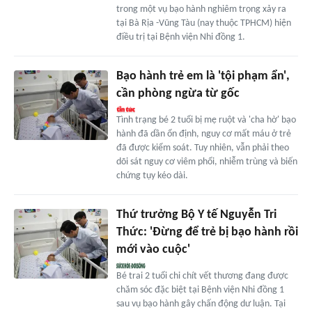
trong một vụ bạo hành nghiêm trọng xảy ra
tại Bà Rịa -Vũng Tàu (nay thuộc TPHCM) hiện
điều trị tại Bệnh viện Nhi đồng 1.
Bạo hành trẻ em là 'tội phạm ẩn',
cần phòng ngừa từ gốc
Tình trạng bé 2 tuổi bị mẹ ruột và 'cha hờ' bạo
hành đã dần ổn định, nguy cơ mất máu ở trẻ
đã được kiểm soát. Tuy nhiên, vẫn phải theo
dõi sát nguy cơ viêm phổi, nhiễm trùng và biến
chứng tụy kéo dài.
Thứ trưởng Bộ Y tế Nguyễn Tri
Thức: 'Đừng để trẻ bị bạo hành rồi
mới vào cuộc'
Bé trai 2 tuổi chi chít vết thương đang được
chăm sóc đặc biệt tại Bệnh viện Nhi đồng 1
sau vụ bạo hành gây chấn động dư luận. Tại