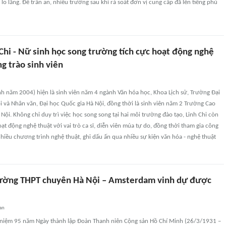
o lắng. Để trấn an, nhiều trường sau khi rà soát đơn vị cung cấp đã lên tiếng phủ
Chi - Nữ sinh học song trường tích cực hoạt động nghệ
g trào sinh viên
nh năm 2004) hiện là sinh viên năm 4 ngành Văn hóa học, Khoa Lịch sử, Trường Đại
 và Nhân văn, Đại học Quốc gia Hà Nội, đồng thời là sinh viên năm 2 Trường Cao
Nội. Không chỉ duy trì việc học song song tại hai môi trường đào tạo, Linh Chi còn
oạt động nghệ thuật với vai trò ca sĩ, diễn viên múa tự do, đồng thời tham gia công
nhiều chương trình nghệ thuật, ghi dấu ấn qua nhiều sự kiện văn hóa - nghệ thuật
rường THPT chuyên Hà Nội – Amsterdam vinh dự được
an
 niệm 95 năm Ngày thành lập Đoàn Thanh niên Cộng sản Hồ Chí Minh (26/3/1931 –