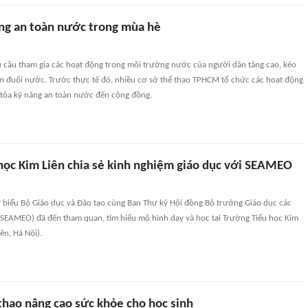
ăng an toàn nước trong mùa hè
u cầu tham gia các hoạt động trong môi trường nước của người dân tăng cao, kéo
nạn đuối nước. Trước thực tế đó, nhiều cơ sở thể thao TPHCM tổ chức các hoạt động
tỏa kỹ năng an toàn nước đến cộng đồng.
học Kim Liên chia sẻ kinh nghiệm giáo dục với SEAMEO
i biểu Bộ Giáo dục và Đào tạo cùng Ban Thư ký Hội đồng Bộ trưởng Giáo dục các
EAMEO) đã đến tham quan, tìm hiểu mô hình dạy và học tại Trường Tiểu học Kim
ên, Hà Nội).
thao nâng cao sức khỏe cho học sinh