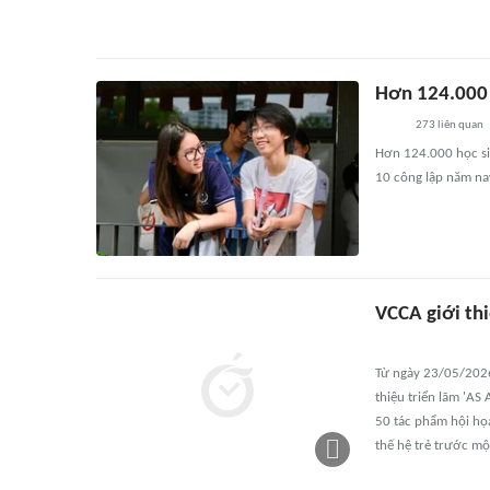
Hơn 124.000 h
273
liên quan
Hơn 124.000 học sin
10 công lập năm na
VCCA giới th
Từ ngày 23/05/2026
thiệu triển lãm 'AS
50 tác phẩm hội họa
thế hệ trẻ trước một