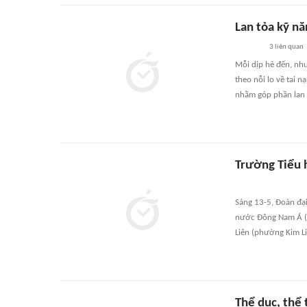
Lan tỏa kỹ n
3
liên quan
Mỗi dịp hè đến, nh
theo nỗi lo về tai 
nhằm góp phần lan 
Trường Tiểu 
Sáng 13-5, Đoàn đạ
nước Đông Nam Á (S
Liên (phường Kim Li
Thể dục, thể 