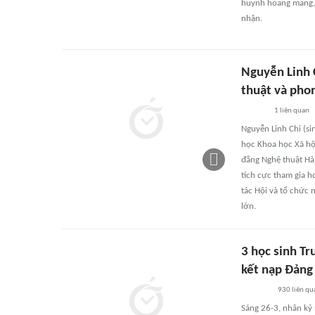
huynh hoang mang, l
nhận.
Nguyễn Linh 
thuật và phon
1
liên quan
Nguyễn Linh Chi (si
học Khoa học Xã hội
đẳng Nghệ thuật Hà 
tích cực tham gia h
tác Hội và tổ chức 
lớn.
3 học sinh T
kết nạp Đảng
930
liên qu
Sáng 26-3, nhân kỷ