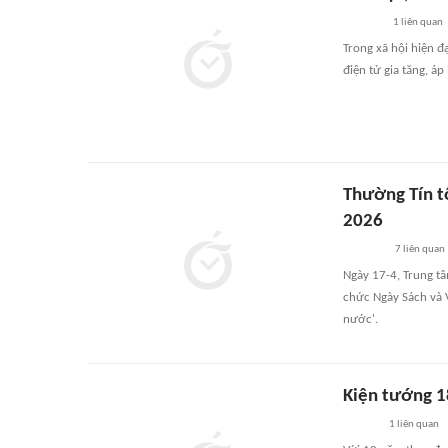
1
liên quan
Trong xã hội hiện đạ
điện tử gia tăng, áp
Thường Tín t
2026
7
liên quan
Ngày 17-4, Trung t
chức Ngày Sách và V
nước'.
Kiện tướng 1
1
liên quan