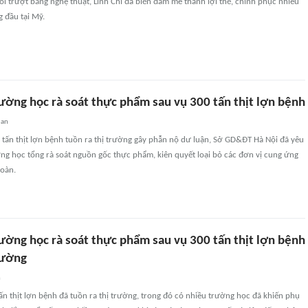
i trượt băng nghệ thuật, Linh Chi đã biến đam mê thành lợi thế, chinh phục nhiều
 đầu tại Mỹ.
ường học rà soát thực phẩm sau vụ 300 tấn thịt lợn bệnh
uan
 tấn thịt lợn bệnh tuồn ra thị trường gây phẫn nộ dư luận, Sở GD&ĐT Hà Nội đã yêu
ng học tổng rà soát nguồn gốc thực phẩm, kiên quyết loại bỏ các đơn vị cung ứng
oàn.
ường học rà soát thực phẩm sau vụ 300 tấn thịt lợn bệnh
rường
n
ấn thịt lợn bệnh đã tuồn ra thị trường, trong đó có nhiều trường học đã khiến phụ