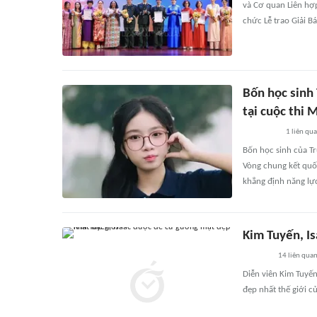
và Cơ quan Liên hợ
chức Lễ trao Giải B
Bốn học sinh
tại cuộc thi
1
liên qu
Bốn học sinh của Tr
Vòng chung kết quố
khẳng định năng lự
Kim Tuyến, I
14
liên qua
Diễn viên Kim Tuyến
đẹp nhất thế giới c