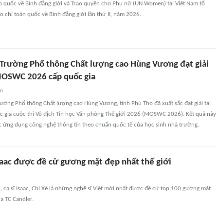
p quốc về Bình đẳng giới và Trao quyền cho Phụ nữ (UN Women) tại Việt Nam tổ
áo chí toàn quốc về Bình đẳng giới lần thứ II, năm 2026.
 Trường Phổ thông Chất lượng cao Hùng Vương đạt giải
 MOSWC 2026 cấp quốc gia
an
ường Phổ thông Chất lượng cao Hùng Vương, tỉnh Phú Thọ đã xuất sắc đạt giải tại
c gia cuộc thi Vô địch Tin học Văn phòng Thế giới 2026 (MOSWC 2026). Kết quả này
c ứng dụng công nghệ thông tin theo chuẩn quốc tế của học sinh nhà trường.
saac được đề cử gương mặt đẹp nhất thế giới
n
, ca sĩ Isaac, Chi Xê là những nghệ sĩ Việt mới nhất được đề cử top 100 gương mặt
ủa TC Candler.