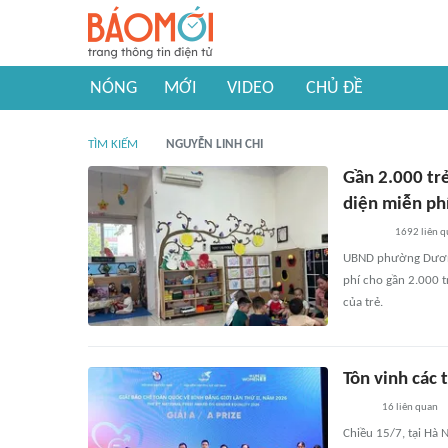
NÓNG
MỚI
VIDEO
CHỦ ĐỀ
TÌM KIẾM
NGUYỄN LINH CHI
Gần 2.000 tr
diện miễn ph
1692
liên 
UBND phường Dương 
phí cho gần 2.000 t
của trẻ.
Tôn vinh các 
16
liên quan
Chiều 15/7, tại Hà 