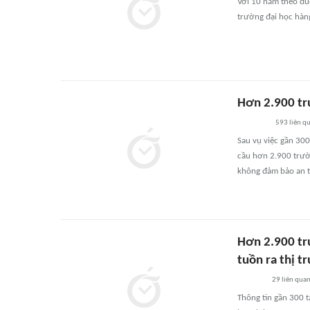
Với 10 năm theo đuổ
trường đại học hàng
Hơn 2.900 tr
593
liên q
Sau vụ việc gần 300
cầu hơn 2.900 trườ
không đảm bảo an t
Hơn 2.900 tr
tuồn ra thị t
29
liên qua
Thông tin gần 300 t