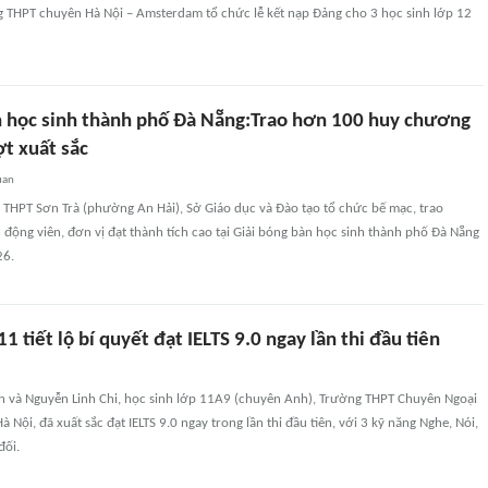
 THPT chuyên Hà Nội – Amsterdam tổ chức lễ kết nạp Đảng cho 3 học sinh lớp 12
n học sinh thành phố Đà Nẵng:Trao hơn 100 huy chương
ợt xuất sắc
uan
g THPT Sơn Trà (phường An Hải), Sở Giáo dục và Đào tạo tổ chức bế mạc, trao
động viên, đơn vị đạt thành tích cao tại Giải bóng bàn học sinh thành phố Đà Nẵng
26.
1 tiết lộ bí quyết đạt IELTS 9.0 ngay lần thi đầu tiên
h và Nguyễn Linh Chi, học sinh lớp 11A9 (chuyên Anh), Trường THPT Chuyên Ngoại
 Nội, đã xuất sắc đạt IELTS 9.0 ngay trong lần thi đầu tiên, với 3 kỹ năng Nghe, Nói,
đối.