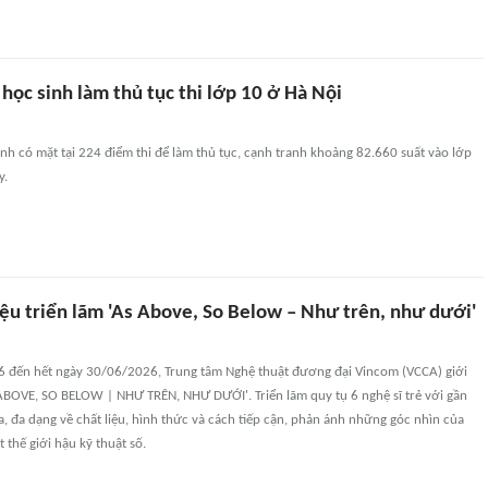
ọc sinh làm thủ tục thi lớp 10 ở Hà Nội
h có mặt tại 224 điểm thi để làm thủ tục, cạnh tranh khoảng 82.660 suất vào lớp
y.
iệu triển lãm 'As Above, So Below – Như trên, như dưới'
 đến hết ngày 30/06/2026, Trung tâm Nghệ thuật đương đại Vincom (VCCA) giới
 ABOVE, SO BELOW | NHƯ TRÊN, NHƯ DƯỚI'. Triển lãm quy tụ 6 nghệ sĩ trẻ với gần
, đa dạng về chất liệu, hình thức và cách tiếp cận, phản ánh những góc nhìn của
 thế giới hậu kỹ thuật số.