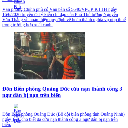
Văn phòng Chính phủ có Văn bản số 5640/VPCP-KTTH ngày
16/6/2026 truyền đạt ý kiến chỉ đạo của Phó Thủ tướng Nguyễn
Văn Thắng về hoàn thiện quy định về hoàn thành nghĩa vụ nộp thuế
trong trường hợp xuất cảnh.
Đồn Biên phòng Quảng Đức cứu nạn thành công 3
ngư dân bị nạn trên biển
Đồn Biên phòng Quảng Đức (Bộ đội biên phòng tỉnh Quảng Ninh)
ngày 15/6 cho biết đã cứu nạn thành công 3 ngư dân bị nạn trên
biển.