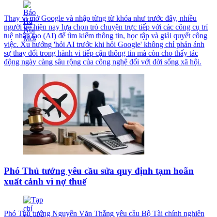
Thay vì mở Google và nhập từng từ khóa như trước đây, nhiều
người trẻ hiện nay lựa chọn trò chuyện trực tiếp với các công cụ trí
tuệ nhân tạo (AI) để tìm kiếm thông tin, học tập và giải quyết công
việc. Xu hướng 'hỏi AI trước khi hỏi Google' không chỉ phản ánh
sự thay đổi trong hành vi tiếp cận thông tin mà còn cho thấy tác
động ngày càng sâu rộng của công nghệ đối với đời sống xã hội.
Phó Thủ tướng yêu cầu sửa quy định tạm hoãn
xuất cảnh vì nợ thuế
Phó Thủ tướng Nguyễn Văn Thắng yêu cầu Bộ Tài chính nghiên