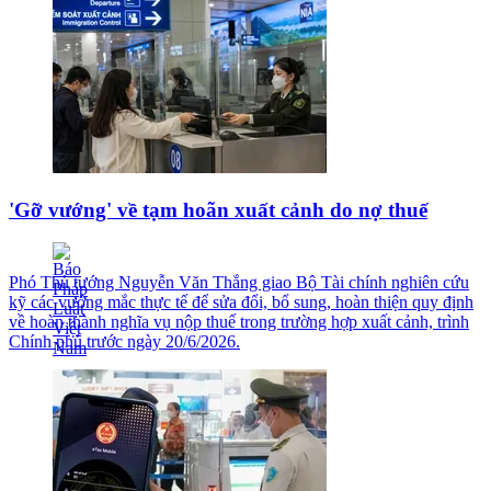
'Gỡ vướng' về tạm hoãn xuất cảnh do nợ thuế
Phó Thủ tướng Nguyễn Văn Thắng giao Bộ Tài chính nghiên cứu
kỹ các vướng mắc thực tế để sửa đổi, bổ sung, hoàn thiện quy định
về hoàn thành nghĩa vụ nộp thuế trong trường hợp xuất cảnh, trình
Chính phủ trước ngày 20/6/2026.