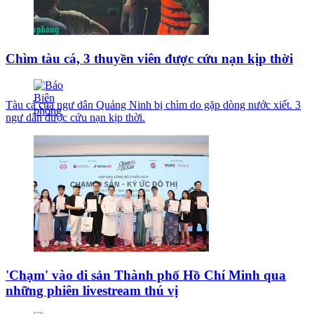
Chìm tàu cá, 3 thuyền viên được cứu nạn kịp thời
Tàu cá của ngư dân Quảng Ninh bị chìm do gặp dòng nước xiết. 3
ngư dân được cứu nạn kịp thời.
'Chạm' vào di sản Thành phố Hồ Chí Minh qua
những phiên livestream thú vị