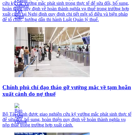
cứu kỹ các vướng mắc phát sinh trong thực tế để sửa đổi, bổ sung,
hoàn thiện quy định về hoàn thành nghĩa vụ thuế trong trường hợp
xuất cảnh tại Nghị định quy định chi tiết một số điều và biện pháp
để tổ chức, hướng dẫn thi hành Luật Quản lý thuế.
Chính phủ chỉ đạo tháo gỡ vướng mắc về tạm hoãn
xuất cảnh do nợ thuế
Bộ Tài chính được giao nghiên cứu kỹ vướng mắc phát sinh thực tế
để sửa đổi, bổ sung, hoàn thiện quy định về hoàn thành nghĩa vụ
nộp thuế trong trường hợp xuất cảnh.