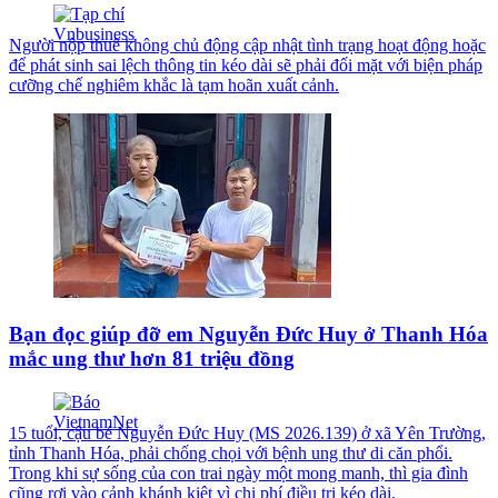
Người nộp thuế không chủ động cập nhật tình trạng hoạt động hoặc
để phát sinh sai lệch thông tin kéo dài sẽ phải đối mặt với biện pháp
cưỡng chế nghiêm khắc là tạm hoãn xuất cảnh.
Bạn đọc giúp đỡ em Nguyễn Đức Huy ở Thanh Hóa
mắc ung thư hơn 81 triệu đồng
15 tuổi, cậu bé Nguyễn Đức Huy (MS 2026.139) ở xã Yên Trường,
tỉnh Thanh Hóa, phải chống chọi với bệnh ung thư di căn phổi.
Trong khi sự sống của con trai ngày một mong manh, thì gia đình
cũng rơi vào cảnh khánh kiệt vì chi phí điều trị kéo dài.