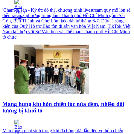
'Chạm di sản - Ký ức đô thị', chương trình livestream quy mô lớn sẽ
diễn ra tại 3 phường trung tâm Thành phố Hồ Chí Minh gồm Sài
Gòn, Bến Thành và Chợ Lớn, kéo dài từ tháng 6-7. Đây là sáng
kiến của Quỹ Hỗ trợ Bảo tồn di sản văn hóa Việt Nam, TikTok Việt
Nam kết hợp với Sở Văn hóa và Thể thao Thành phố Hồ Chí Minh
tổ chức.
Mang hung khí hỗn chiến lúc nửa đêm, nhiều đối
tượng bị khởi tố
Mâu thuẫn phát sinh trong khi đá bóng đã dẫn đến vụ hỗn chiến