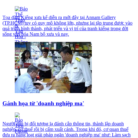
Tọa đàm Kiếng xưa kể diễn ra mới đây tại Annam Gallery
(TP.HCM) tuy có quy mô không lớn, nhưng lại tập trung được vào
quá trình hình thành, phát triển và vị trí của tranh kiếng trong đời
sống văn hóa Nam bộ xưa và nay.
Gánh họa từ 'doanh nghiệp ma'
Người dân bị đối tượng lạ đánh cắp thông tin, thành lập doanh
nghiệp, nợ thuế rồi bị cấm xuất cảnh. Trong khi đó, cơ quan thuế
đưa ra hàng loạt giải pháp ngăn 'doanh nghiệp ma' như: Làm sạch