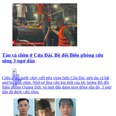
Tàu cá chìm ở Cửa Đài, Bộ đội Biên phòng cứu
sống 3 ngư dân
Giữa dòng nước chảy xiết trên vùng biển Cửa Đài, một tàu cá bất
ngờ bị nhấn chìm. Nhờ sự ứng cứu kịp thời của lực lượng Bộ đội
Biên phòng Quảng Đức và ngư dân đang hoạt động gần đó, 3 ngư
dân đã được cứu sống.