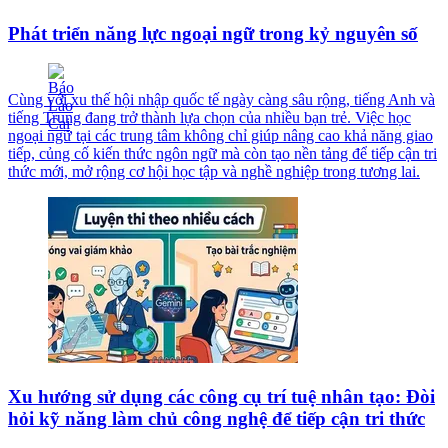
Phát triển năng lực ngoại ngữ trong kỷ nguyên số
Cùng với xu thế hội nhập quốc tế ngày càng sâu rộng, tiếng Anh và
tiếng Trung đang trở thành lựa chọn của nhiều bạn trẻ. Việc học
ngoại ngữ tại các trung tâm không chỉ giúp nâng cao khả năng giao
tiếp, củng cố kiến thức ngôn ngữ mà còn tạo nền tảng để tiếp cận tri
thức mới, mở rộng cơ hội học tập và nghề nghiệp trong tương lai.
Xu hướng sử dụng các công cụ trí tuệ nhân tạo: Đòi
hỏi kỹ năng làm chủ công nghệ để tiếp cận tri thức