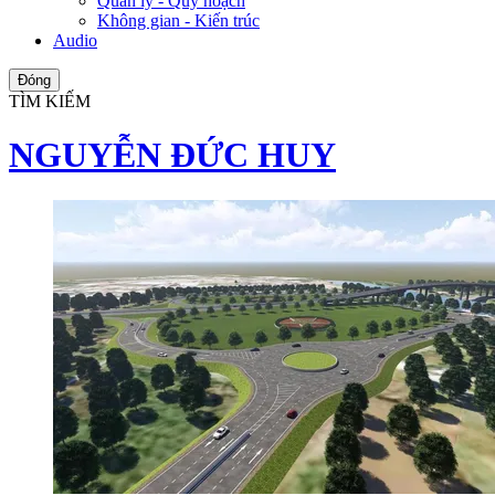
Quản lý - Quy hoạch
Không gian - Kiến trúc
Audio
Đóng
TÌM KIẾM
NGUYỄN ĐỨC HUY