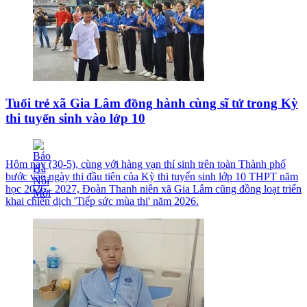
Tuổi trẻ xã Gia Lâm đồng hành cùng sĩ tử trong Kỳ
thi tuyển sinh vào lớp 10
Hôm nay (30-5), cùng với hàng vạn thí sinh trên toàn Thành phố
bước vào ngày thi đầu tiên của Kỳ thi tuyển sinh lớp 10 THPT năm
học 2026 - 2027, Đoàn Thanh niên xã Gia Lâm cũng đồng loạt triển
khai chiến dịch 'Tiếp sức mùa thi' năm 2026.