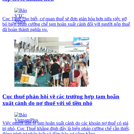
Cục Thuế cho biết, cơ quan thuế sẽ đơn giản hóa hơn nữa việc gỡ
bỏ biện pháp cưỡng chế tạm hoãn xuất cảnh đối với người nộp thuế
đã hoàn thành nghĩa vụ.
Cục thuế phản hồi về các trường hợp tạm hoãn
xuất cảnh do nợ thuế với số tiền nhỏ
Việc người dân bị tạm hoãn xuất cảnh do các khoản nợ thuế có giá
trị nhỏ, Cục Thuế khẳng định đây là biện pháp cưỡng chế cần thiết,
đúng trình tự pháp luật và đảm bảo sự công bằng.