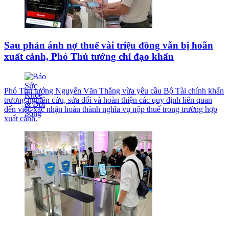
Sau phản ánh nợ thuế vài triệu đồng vẫn bị hoãn
xuất cảnh, Phó Thủ tướng chỉ đạo khẩn
Phó Thủ tướng Nguyễn Văn Thắng vừa yêu cầu Bộ Tài chính khẩn
trương nghiên cứu, sửa đổi và hoàn thiện các quy định liên quan
đến việc xác nhận hoàn thành nghĩa vụ nộp thuế trong trường hợp
xuất cảnh.