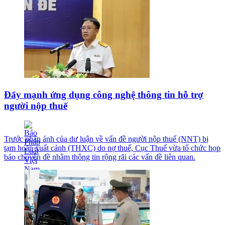
Đẩy mạnh ứng dụng công nghệ thông tin hỗ trợ
người nộp thuế
Trước phản ánh của dư luận về vấn đề người nộp thuế (NNT) bị
tạm hoãn xuất cảnh (THXC) do nợ thuế, Cục Thuế vừa tổ chức họp
báo chuyên đề nhằm thông tin rộng rãi các vấn đề liên quan.