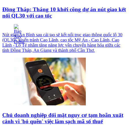
Đồng Tháp: Tháng 10 khởi công dự án nút giao kết
nối QL30 với cao tốc
Nút giao An Bình sau cải tạo sẽ kết nối trục giao thông quốc lộ 30
(QL30), tuyến tránh Cao Lãnh, cao tốc Mỹ An - Cao Lãnh, Cao
Lãnh - Lộ Tẻ nhằm tăng năng lực vận chuyển hàng hóa giữa các
tỉnh Đồng Tháp, An Giang và thành phố Cần Thơ.
Chủ doanh nghiệp đối mặt nguy cơ tạm hoãn xuất
cảnh vì 'bỏ quên' việc làm sạch mã số thuế