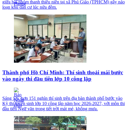
giữa hai nhóm thanh thiếu niên tại xã Phú Giáo (TPHCM) gây náo
loạn khu dân cư lúc nửa đêm.
Thành phố Hồ Chí Minh: Thí sinh thoải mái bước
vào ngày thi đầu tiên lớp 10 công lập
Sáng 1/6, hơn 151 nghìn thí sinh trên địa bàn thành phố bước vào
Kỳ thi tuyển sinh lớp 10 công lập năm học 2026-2027, với môn thi
đầu tiên Ngữ văn trong tiết trời mát mẻ, không mưa.