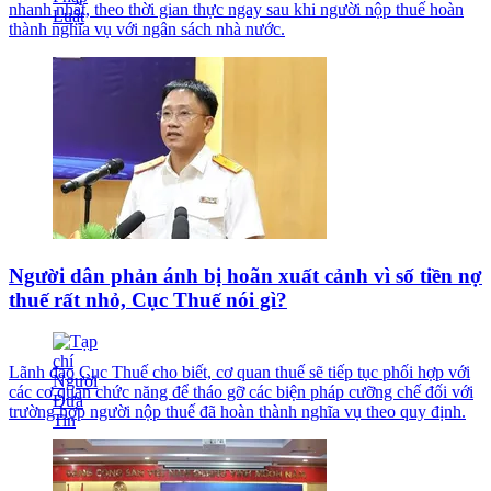
nhanh nhất, theo thời gian thực ngay sau khi người nộp thuế hoàn
thành nghĩa vụ với ngân sách nhà nước.
Người dân phản ánh bị hoãn xuất cảnh vì số tiền nợ
thuế rất nhỏ, Cục Thuế nói gì?
Lãnh đạo Cục Thuế cho biết, cơ quan thuế sẽ tiếp tục phối hợp với
các cơ quan chức năng để tháo gỡ các biện pháp cưỡng chế đối với
trường hợp người nộp thuế đã hoàn thành nghĩa vụ theo quy định.