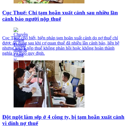
Cục Thuế: Chỉ tạm hoãn xuất cảnh sau nhiều lần
cảnh báo người nộp thuế
Cục Thuế cho biết, biện pháp tạm hoãn xuất cảnh do nợ thuế chỉ
được áp dụng sau khi cơ quan thuế đã nhiều lần cảnh báo, liên hệ
nhưng người nộp thuế không phản hồi hoặc không hoàn thành
nghĩa vụ theo quy định.
Đột ngột làm sếp ở 4 công ty, bị tạm hoãn xuất cảnh
vì dính nợ thuế