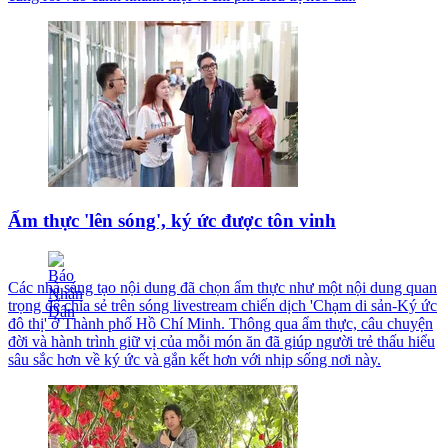
Ẩm thực 'lên sóng', ký ức được tôn vinh
Các nhà sáng tạo nội dung đã chọn ẩm thực như một nội dung quan
trọng để chia sẻ trên sóng livestream chiến dịch 'Chạm di sản-Ký ức
đô thị' ở Thành phố Hồ Chí Minh. Thông qua ẩm thực, câu chuyện
đời và hành trình giữ vị của mỗi món ăn đã giúp người trẻ thấu hiểu
sâu sắc hơn về ký ức và gắn kết hơn với nhịp sống nơi này.