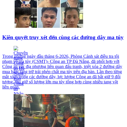
Kiên quyết truy xét đến cùng các đường dây ma túy
Trong những ngày đầu tháng 6-2026, Phòng Cảnh sát điều tra tội
phạm về ma túy (CSMT)- Công an TP Đà Nẵng, đã phối hợp với
Công an các địa phương liên quan đấu tranh, triệt xóa 2 đường dây
mua bán, tàng trữ trái phép chất ma túy trên địa bàn. Lần theo từng
mắt xích trong các đường dây, lực lượng Công an đã bắt giữ 9 đối
tượng, thu giữ số lượng lớn ma túy tổng hợp cùng nhiều tang vật
liên quan.