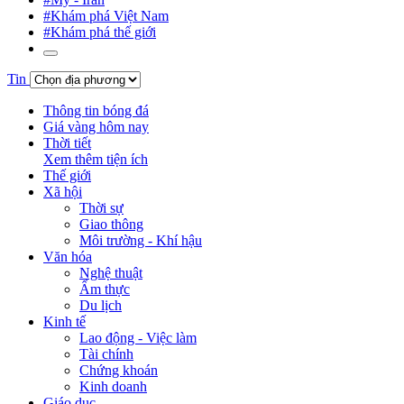
#Khám phá Việt Nam
#Khám phá thế giới
Tin
Thông tin bóng đá
Giá vàng hôm nay
Thời tiết
Xem thêm tiện ích
Thế giới
Xã hội
Thời sự
Giao thông
Môi trường - Khí hậu
Văn hóa
Nghệ thuật
Ẩm thực
Du lịch
Kinh tế
Lao động - Việc làm
Tài chính
Chứng khoán
Kinh doanh
Giáo dục