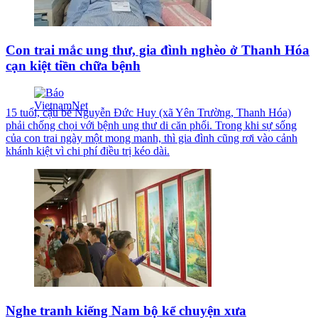
Con trai mắc ung thư, gia đình nghèo ở Thanh Hóa
cạn kiệt tiền chữa bệnh
15 tuổi, cậu bé Nguyễn Đức Huy (xã Yên Trường, Thanh Hóa)
phải chống chọi với bệnh ung thư di căn phổi. Trong khi sự sống
của con trai ngày một mong manh, thì gia đình cũng rơi vào cảnh
khánh kiệt vì chi phí điều trị kéo dài.
Nghe tranh kiếng Nam bộ kể chuyện xưa