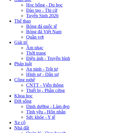
Học bổng - Du học
Đào tạo - Thi cử
Tuyển Sinh 2026
Thể thao
Bóng đá quốc tế
Bóng đá Việt Nam
Quần vợt
Giải trí
Âm nhạc
Thời trang
Điện ảnh - Truyền hình
Pháp luật
An ninh - Trật tự
Hình sự - Dân sự
Công nghệ
CNTT - Viễn thông
Thiết bị - Phần cứng
Khoa học
Đời sống
Dinh dưỡng - Làm đẹp
Tình yêu - Hôn nhân
Sức khỏe - Y tế
Xe cộ
Nhà đất