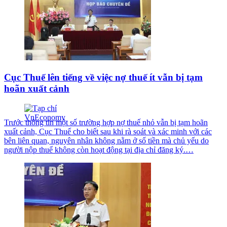
Cục Thuế lên tiếng về việc nợ thuế ít vẫn bị tạm
hoãn xuất cảnh
Trước thông tin một số trường hợp nợ thuế nhỏ vẫn bị tạm hoãn
xuất cảnh, Cục Thuế cho biết sau khi rà soát và xác minh với các
bên liên quan, nguyên nhân không nằm ở số tiền mà chủ yếu do
người nộp thuế không còn hoạt động tại địa chỉ đăng ký.…