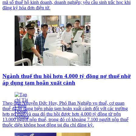
mã số thuế hộ kinh doanh, doanh nghiệp; yêu cầu sinh trắc học khi
đăng ký hóa đơn điện tử.
Ngành thuế thu hồi hơn 4.000 tỷ đồng nợ thuế nhờ
áp dụng tạm hoãn xuất cảnh
Theo ông Nguyễn Đức Huy, Phó Ban Nghiệp vụ thuế, cơ quan
thuế đã áp dụng biện pháp tạm hoãn xuất cảnh đối với các trường
hợp nợ thuế và qua đó thu hồi được hơn 4.000 tỷ đồng từ trên
13.000 người nộp thuế, trong đó có khoảng 7.100 người nộp thuế
thuộc diện không hoạt động tại địa chỉ đăng ký.