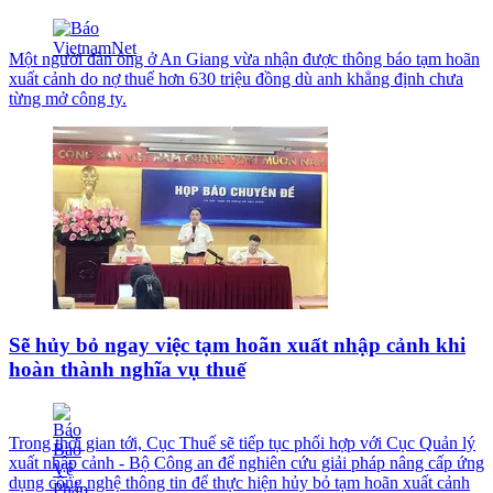
Một người đàn ông ở An Giang vừa nhận được thông báo tạm hoãn
xuất cảnh do nợ thuế hơn 630 triệu đồng dù anh khẳng định chưa
từng mở công ty.
Sẽ hủy bỏ ngay việc tạm hoãn xuất nhập cảnh khi
hoàn thành nghĩa vụ thuế
Trong thời gian tới, Cục Thuế sẽ tiếp tục phối hợp với Cục Quản lý
xuất nhập cảnh - Bộ Công an để nghiên cứu giải pháp nâng cấp ứng
dụng công nghệ thông tin để thực hiện hủy bỏ tạm hoãn xuất cảnh