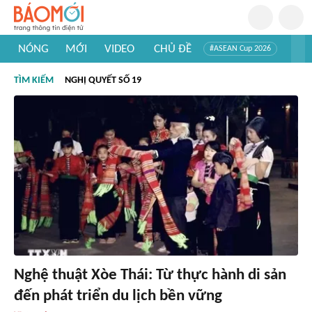
NÓNG
MỚI
VIDEO
CHỦ ĐỀ
#ASEAN Cup 2026
#Trí tuệ nhân tạo
#Mỹ - Iran
#Khám phá Việt Nam
TÌM KIẾM
NGHỊ QUYẾT SỐ 19
#Khám phá thế giới
Nghệ thuật Xòe Thái: Từ thực hành di sản
đến phát triển du lịch bền vững