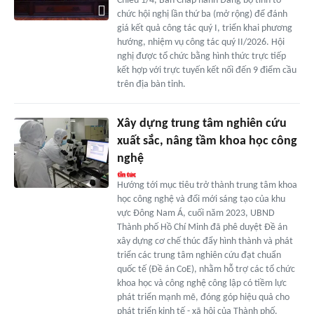
Chiều 1/4, Ban Chấp hành Đảng bộ tỉnh tổ
chức hội nghị lần thứ ba (mở rộng) để đánh
giá kết quả công tác quý I, triển khai phương
hướng, nhiệm vụ công tác quý II/2026. Hội
nghị được tổ chức bằng hình thức trực tiếp
kết hợp với trực tuyến kết nối đến 9 điểm cầu
trên địa bàn tỉnh.
Xây dựng trung tâm nghiên cứu
xuất sắc, nâng tầm khoa học công
nghệ
Hướng tới mục tiêu trở thành trung tâm khoa
học công nghệ và đổi mới sáng tạo của khu
vực Đông Nam Á, cuối năm 2023, UBND
Thành phố Hồ Chí Minh đã phê duyệt Đề án
xây dựng cơ chế thúc đẩy hình thành và phát
triển các trung tâm nghiên cứu đạt chuẩn
quốc tế (Đề án CoE), nhằm hỗ trợ các tổ chức
khoa học và công nghệ công lập có tiềm lực
phát triển mạnh mẽ, đóng góp hiệu quả cho
phát triển kinh tế - xã hội của Thành phố.