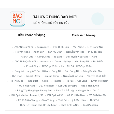
TẢI ỨNG DỤNG BÁO MỚI
ĐỂ KHÔNG BỎ SÓT TIN TỨC
Điều khoản sử dụng
Chính sách bảo mật
ASEAN Cup 2026
Singapore
Trần Đình Tiệp
Mũi Nghê
Liên Bang Nga
Hồ Văn Khoa
Xuân Son
Sân Mỹ Đình
Nguyễn Văn Hợi
Triệu Thị Tâm
ASEAN Cup
Campuchia
Tô Lâm
Đội Tuyển Việt Nam
Năm
Chủ Tịch Quốc Hội
Indonesia
Doanh Nghiệp
Kim Sang-Sik
Đình Bắc
Khánh Sky
AFF Cup 2026
Lịch Thi Đấu AFF Cup 2026
Bảng Xếp Hạng AFF Cup 2026
Bóng Đá
Báo Bóng Đá
Bóng Đá Việt Nam
Thể Thao
Lionel Messi
Lamine Yamal
Nguyễn Xuân Son
Nguyễn Đình Bắc
Tin Thế Giới
Pháp Luật
Xã Hội
Tin Bão
Tin Tức
Giá Vàng
Tuyển Việt Nam
U23 Việt Nam
U17 Việt Nam
Kết Quả Bóng Đá
Ngoại Hạng Anh
Bảng Xếp Hạng Ngoại Hạng Anh
Lịch Thi Đấu Ngoại Hạng Anh
Cúp C1
Kết Quả Vietlott Power 6/55
Kết Quả Xổ Số
Xổ Số Miền Nam
Xổ Số Miền Bắc
Xổ Số Miền Trung
Giao Thông
Thời Sự
Lịch Vạn Niên
Thời Tiết
Thời Tiết Thành Phố Hồ Chí Minh
Thời Tiết Hà Nội
Giá Xăng Dầu