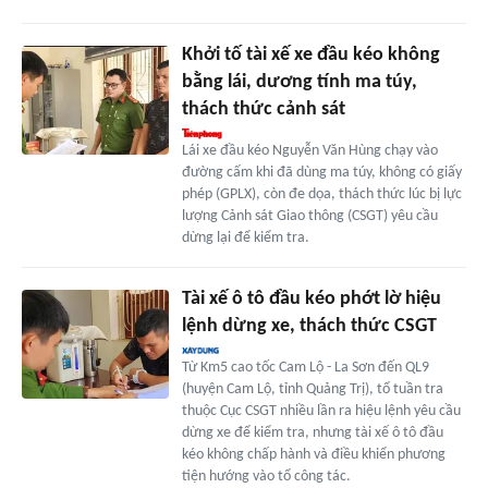
Khởi tố tài xế xe đầu kéo không
bằng lái, dương tính ma túy,
thách thức cảnh sát
Lái xe đầu kéo Nguyễn Văn Hùng chạy vào
đường cấm khi đã dùng ma túy, không có giấy
phép (GPLX), còn đe dọa, thách thức lúc bị lực
lượng Cảnh sát Giao thông (CSGT) yêu cầu
dừng lại để kiểm tra.
Tài xế ô tô đầu kéo phớt lờ hiệu
lệnh dừng xe, thách thức CSGT
Từ Km5 cao tốc Cam Lộ - La Sơn đến QL9
(huyện Cam Lộ, tỉnh Quảng Trị), tổ tuần tra
thuộc Cục CSGT nhiều lần ra hiệu lệnh yêu cầu
dừng xe để kiểm tra, nhưng tài xế ô tô đầu
kéo không chấp hành và điều khiển phương
tiện hướng vào tổ công tác.