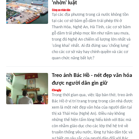
'nhờn' luật
Tại các địa phương trong cả nước không tồn
tại các cơ sở băm gỗ dăm trái phép thì ở
Thanh Hóa, Nghệ An, Hà Tĩnh, các cơ sở băm
gỗ dăm trái phép mọc lên như nấm sau mưa,
trong đó Nghệ An chiếm số lượng lớn nhất và
'công khai' nhất. Ai đã đứng sau 'chống lưng'
cho các cơ sở này hay chính quyền và các cơ
quan chức năng bất lực?
Treo ảnh Bác Hồ - nét đẹp văn hóa
được người dân gìn giữ
Trong thời gian qua, việc lập bàn thờ, treo ảnh
Bác Hồ ở vị trí trang trọng trong căn nhà được
xem là một nét đẹp văn hóa của người dân tại
thị xã Thái Hòa (Nghệ An). Điều này không
những thể hiện tấm lòng hiếu kính với Bác mà
còn nhằm giáo dục cho các lớp thế hệ trẻ về
truyền thống yêu nước, lòng tự hào dân tộc và
sự biết ơn sâu sắc của người dân đối với Bác