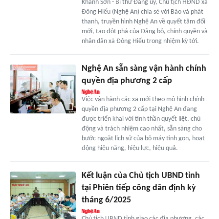
Khánh Sơn - Bí thư Đảng ủy, Chủ tịch HĐND xã
Đông Hiếu (Nghệ An) chia sẻ với Báo và phát
thanh, truyền hình Nghệ An về quyết tâm đổi
mới, tạo đột phá của Đảng bộ, chính quyền và
nhân dân xã Đông Hiếu trong nhiệm kỳ tới.
Nghệ An sẵn sàng vận hành chính
quyền địa phương 2 cấp
Việc vận hành các xã mới theo mô hình chính
quyền địa phương 2 cấp tại Nghệ An đang
được triển khai với tinh thần quyết liệt, chủ
động và trách nhiệm cao nhất, sẵn sàng cho
bước ngoặt lịch sử của bộ máy tinh gọn, hoạt
động hiệu năng, hiệu lực, hiệu quả.
Kết luận của Chủ tịch UBND tỉnh
tại Phiên tiếp công dân định kỳ
tháng 6/2025
Chủ tịch UBND tỉnh giao các địa phương, các