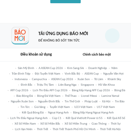
TẢI ỨNG DỤNG BÁO MỚI
ĐỂ KHÔNG BỎ SÓT TIN TỨC
Điều khoản sử dụng
Chính sách bảo mật
Sân Mỹ Đình
A ASEAN Cup 2026
Kim Sang-Sik
Doanh Nghiệp
Năm
Trần Đình Tiệp
Đội Tuyển Việt Nam
Vịnh Bắc Bộ
ASEAN Cup
Nguyễn Văn Hợi
Indonesia
Campuchia
ASEAN Cup 2026
Xuân Son
Tô Lâm
Khánh Sky
Đình Bắc
Triệu Thị Tâm
Liên Bang Nga
Singapore
Hồ Văn Khoa
AFF Cup 2026
Lịch Thi Đấu AFF Cup 2026
Bảng Xếp Hạng AFF Cup 2026
Bóng Đá
Báo Bóng Đá
Bóng Đá Việt Nam
Thể Thao
Lionel Messi
Lamine Yamal
Nguyễn Xuân Son
Nguyễn Đình Bắc
Tin Thế Giới
Pháp Luật
Xã Hội
Tin Bão
Tin Tức
Giá Vàng
Tuyển Việt Nam
U23 Việt Nam
U17 Việt Nam
Kết Quả Bóng Đá
Ngoại Hạng Anh
Bảng Xếp Hạng Ngoại Hạng Anh
Lịch Thi Đấu Ngoại Hạng Anh
Cúp C1
Kết Quả Vietlott Power 6/55
Kết Quả Xổ Số
Xổ Số Miền Nam
Xổ Số Miền Bắc
Xổ Số Miền Trung
Giao Thông
Thời Sự
Lịch Vạn Niên
Thời Tiết
Thời Tiết Thành Phố Hồ Chí Minh
Thời Tiết Hà Nội