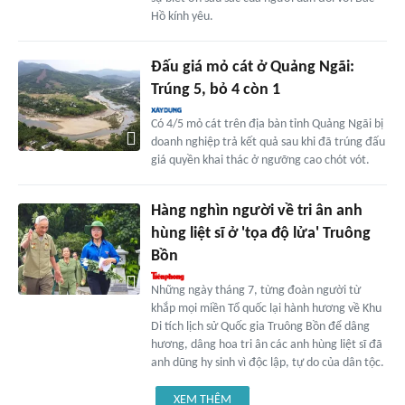
Hồ kính yêu.
Đấu giá mỏ cát ở Quảng Ngãi:
Trúng 5, bỏ 4 còn 1
Có 4/5 mỏ cát trên địa bàn tỉnh Quảng Ngãi bị
doanh nghiệp trả kết quả sau khi đã trúng đấu
giá quyền khai thác ở ngưỡng cao chót vót.
Hàng nghìn người về tri ân anh
hùng liệt sĩ ở 'tọa độ lửa' Truông
Bồn
Những ngày tháng 7, từng đoàn người từ
khắp mọi miền Tổ quốc lại hành hương về Khu
Di tích lịch sử Quốc gia Truông Bồn để dâng
hương, dâng hoa tri ân các anh hùng liệt sĩ đã
anh dũng hy sinh vì độc lập, tự do của dân tộc.
XEM THÊM