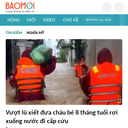
NÓNG
MỚI
VIDEO
CHỦ ĐỀ
#ASEAN Cup 2026
#Trí tuệ nhân tạo
#Mỹ - Iran
#Khám phá Việt Nam
TÌM KIẾM
NGHĨA MỸ
#Khám phá thế giới
Vượt lũ xiết đưa cháu bé 8 tháng tuổi rơi
xuống nước đi cấp cứu