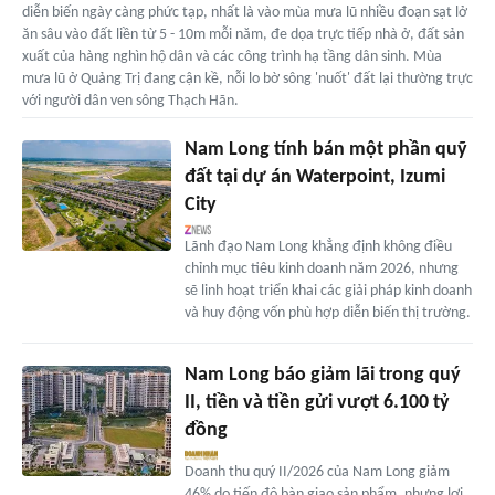
diễn biến ngày càng phức tạp, nhất là vào mùa mưa lũ nhiều đoạn sạt lở
ăn sâu vào đất liền từ 5 - 10m mỗi năm, đe dọa trực tiếp nhà ở, đất sản
xuất của hàng nghìn hộ dân và các công trình hạ tầng dân sinh. Mùa
mưa lũ ở Quảng Trị đang cận kề, nỗi lo bờ sông 'nuốt' đất lại thường trực
với người dân ven sông Thạch Hãn.
Nam Long tính bán một phần quỹ
đất tại dự án Waterpoint, Izumi
City
Lãnh đạo Nam Long khẳng định không điều
chỉnh mục tiêu kinh doanh năm 2026, nhưng
sẽ linh hoạt triển khai các giải pháp kinh doanh
và huy động vốn phù hợp diễn biến thị trường.
Nam Long báo giảm lãi trong quý
II, tiền và tiền gửi vượt 6.100 tỷ
đồng
Doanh thu quý II/2026 của Nam Long giảm
46% do tiến độ bàn giao sản phẩm, nhưng lợi