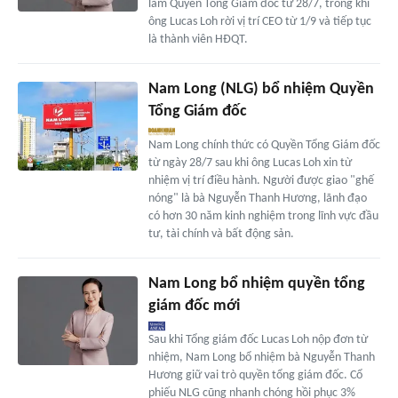
làm Quyền Tổng Giám đốc từ 28/7, trong khi
ông Lucas Loh rời vị trí CEO từ 1/9 và tiếp tục
là thành viên HĐQT.
Nam Long (NLG) bổ nhiệm Quyền
Tổng Giám đốc
Nam Long chính thức có Quyền Tổng Giám đốc
từ ngày 28/7 sau khi ông Lucas Loh xin từ
nhiệm vị trí điều hành. Người được giao "ghế
nóng" là bà Nguyễn Thanh Hương, lãnh đạo
có hơn 30 năm kinh nghiệm trong lĩnh vực đầu
tư, tài chính và bất động sản.
Nam Long bổ nhiệm quyền tổng
giám đốc mới
Sau khi Tổng giám đốc Lucas Loh nộp đơn từ
nhiệm, Nam Long bổ nhiệm bà Nguyễn Thanh
Hương giữ vai trò quyền tổng giám đốc. Cổ
phiếu NLG cũng nhanh chóng hồi phục 3%