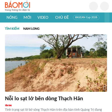
NÓNG
MỚI
VIDEO
CHỦ ĐỀ
#ASEAN Cup 2026
#Trí tuệ nhân tạo
#Mỹ - Iran
#Khám phá Việt Nam
TÌM KIẾM
NAM LONG
#Khám phá thế giới
Nỗi lo sạt lở bên dòng Thạch Hãn
Tình trạng sạt lở bờ sông Thạch Hãn trên địa bàn tỉnh Quảng Trị đang