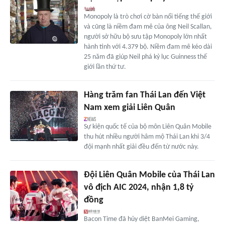
Monopoly là trò chơi cờ bàn nổi tiếng thế giới
và cũng là niềm đam mê của ông Neil Scallan,
người sở hữu bộ sưu tập Monopoly lớn nhất
hành tinh với 4.379 bộ. Niềm đam mê kéo dài
25 năm đã giúp Neil phá kỷ lục Guinness thế
giới lần thứ tư.
Hàng trăm fan Thái Lan đến Việt
Nam xem giải Liên Quân
Sự kiện quốc tế của bộ môn Liên Quân Mobile
thu hút nhiều người hâm mộ Thái Lan khi 3/4
đội mạnh nhất giải đều đến từ nước này.
Đội Liên Quân Mobile của Thái Lan
vô địch AIC 2024, nhận 1,8 tỷ
đồng
Bacon Time đã hủy diệt BanMei Gaming,