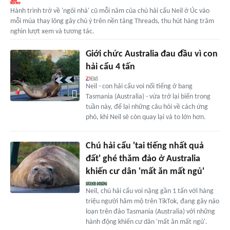
Hành trình trở về 'ngôi nhà' cũ mỗi năm của chú hải cẩu Neil ở Úc vào
mỗi mùa thay lông gây chú ý trên nền tảng Threads, thu hút hàng trăm
nghìn lượt xem và tương tác.
Giới chức Australia đau đầu vì con
hải cẩu 4 tấn
Neil - con hải cẩu voi nổi tiếng ở bang
Tasmania (Australia) - vừa trở lại biển trong
tuần này, để lại những câu hỏi về cách ứng
phó, khi Neil sẽ còn quay lại và to lớn hơn.
Chú hải cẩu 'tai tiếng nhất quả
đất' ghé thăm đảo ở Australia
khiến cư dân 'mất ăn mất ngủ'
Neil, chú hải cẩu voi nặng gần 1 tấn với hàng
triệu người hâm mộ trên TikTok, đang gây náo
loạn trên đảo Tasmania (Australia) với những
hành động khiến cư dân 'mất ăn mất ngủ'.