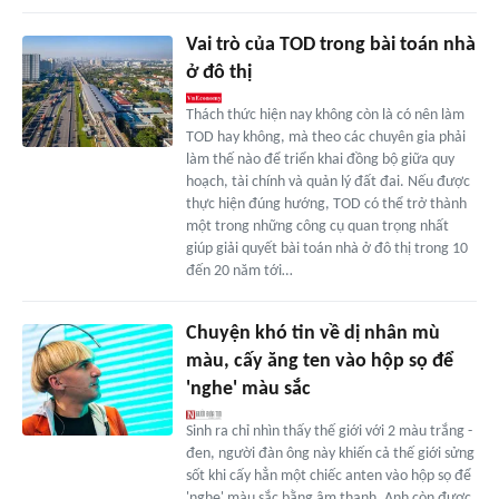
Vai trò của TOD trong bài toán nhà
ở đô thị
Thách thức hiện nay không còn là có nên làm
TOD hay không, mà theo các chuyên gia phải
làm thế nào để triển khai đồng bộ giữa quy
hoạch, tài chính và quản lý đất đai. Nếu được
thực hiện đúng hướng, TOD có thể trở thành
một trong những công cụ quan trọng nhất
giúp giải quyết bài toán nhà ở đô thị trong 10
đến 20 năm tới…
Chuyện khó tin về dị nhân mù
màu, cấy ăng ten vào hộp sọ để
'nghe' màu sắc
Sinh ra chỉ nhìn thấy thế giới với 2 màu trắng -
đen, người đàn ông này khiến cả thế giới sửng
sốt khi cấy hẳn một chiếc anten vào hộp sọ để
'nghe' màu sắc bằng âm thanh. Anh còn được