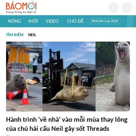
NÓNG
MỚI
VIDEO
CHỦ ĐỀ
#ASEAN Cup 2026
#Trí tuệ nhân tạo
#Mỹ - Iran
#Khám phá Việt Nam
TÌM KIẾM
NEIL
#Khám phá thế giới
Hành trình 'về nhà' vào mỗi mùa thay lông
của chú hải cẩu Neil gây sốt Threads