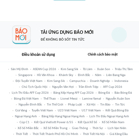
TẢI ỨNG DỤNG BÁO MỚI
ĐỂ KHÔNG BỎ SÓT TIN TỨC
Điều khoản sử dụng
Chính sách bảo mật
Sân Mỹ Đình
ASEAN Cup 2026
Kim Sang Sik
Tô Lâm
Xuân Son
Triệu Thị Tâm
Singapore
Hồ Văn Khoa
Khánh Sky
Đình Bắc
Năm
Liên Bang Nga
Đội Tuyển Việt Nam
Kim Sang-Sik
Campuchia
Doanh Nghiệp
Indonesia
Chủ Tịch Quốc Hội
Nguyễn Văn Hợi
Trần Đình Tiệp
AFF Cup 2026
Lịch Thi Đấu AFF Cup 2026
Bảng Xếp Hạng AFF Cup 2026
Bóng Đá
Báo Bóng Đá
Bóng Đá Việt Nam
Thể Thao
Lionel Messi
Lamine Yamal
Nguyễn Xuân Son
Nguyễn Đình Bắc
Tin Thế Giới
Pháp Luật
Xã Hội
Tin Bão
Tin Tức
Giá Vàng
Tuyển Việt Nam
U23 Việt Nam
U17 Việt Nam
Kết Quả Bóng Đá
Ngoại Hạng Anh
Bảng Xếp Hạng Ngoại Hạng Anh
Lịch Thi Đấu Ngoại Hạng Anh
Cúp C1
Kết Quả Vietlott Power 6/55
Kết Quả Xổ Số
Xổ Số Miền Nam
Xổ Số Miền Bắc
Xổ Số Miền Trung
Giao Thông
Thời Sự
Lịch Vạn Niên
Thời Tiết
Thời Tiết Thành Phố Hồ Chí Minh
Thời Tiết Hà Nội
Giá Xăng Dầu