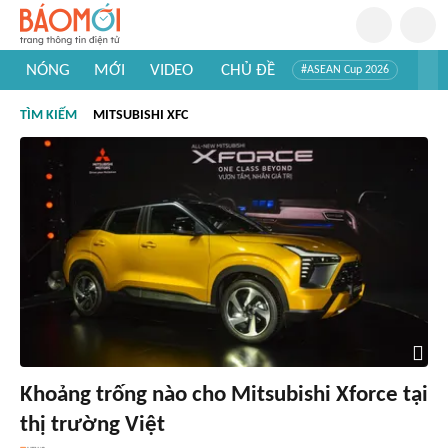
NÓNG
MỚI
VIDEO
CHỦ ĐỀ
#ASEAN Cup 2026
#Trí tuệ nhân tạo
#Mỹ - Iran
#Khám phá Việt Nam
TÌM KIẾM
MITSUBISHI XFC
#Khám phá thế giới
Khoảng trống nào cho Mitsubishi Xforce tại
thị trường Việt