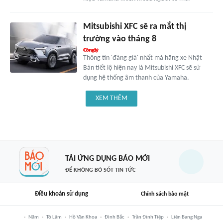
Mitsubishi XFC sẽ ra mắt thị
trường vào tháng 8
Thông tin 'đáng giá' nhất mà hãng xe Nhật
Bản tiết lộ hiện nay là Mitsubishi XFC sẽ sử
dụng hệ thống âm thanh của Yamaha.
XEM THÊM
TẢI ỨNG DỤNG BÁO MỚI
ĐỂ KHÔNG BỎ SÓT TIN TỨC
Điều khoản sử dụng
Chính sách bảo mật
Năm
Tô Lâm
Hồ Văn Khoa
Đình Bắc
Trần Đình Tiệp
Liên Bang Nga