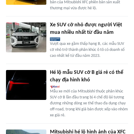
bản của Mitsubishi XFC phiên bản sản xuất
thương mại vừa được hé lộ.
Xe SUV cỡ nhỏ được người Việt
mua nhiều nhất từ đầu năm
Vượt qua xe gầm thấp hạng B, các mẫu SUV
cỡ nhỏ trở thành phân khúc ô tô có doanh số
cao nhất kể từ đầu năm 2023.
Hé lộ mẫu SUV cỡ B giá rẻ có thể
chạy địa hình khó
Mẫu xe mới của Mitsubishi thuộc phân khúc
SUV cỡ B lần đầu trang bị 4 chế độ lái tương
đương những dòng xe thể thao đa dụng chạy
off-road, trong khi giá bán được xếp vào nhóm
xe giá rẻ.
Mitsubishi hé lộ hình ảnh của XFC