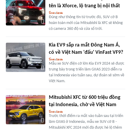
tên là Xforce, lộ trang bị nội thất
Đúng như thông tin từ trước đó, SUV cỡ B
hoàn toàn mới của Mitsubishi là XFC sẽ không
có camera 360 độ và cửa sổ trời.
Kia EV9 sắp ra mắt Đông Nam Á,
có về Việt Nam 'đấu' VinFast VF9?
Mẫu xe SUV điện cỡ lớn Kia EV9 2024 sẽ được
trưng bày trong triển lãm GIIAS 2023 diễn ra
tại Indonesia vào tuần sau, dự đoán sẽ sớm về
Việt Nam.
Mitsubishi XFC từ 600 triệu đồng
tại Indonesia, chờ về Việt Nam
Trước thời điểm ra mắt vào tuần sau tại triển
lãm GIIAS ở Indonesia, mẫu xe SUV cỡ B -
Mitsubishi XFC 2024 mới đã được hé lộ thêm