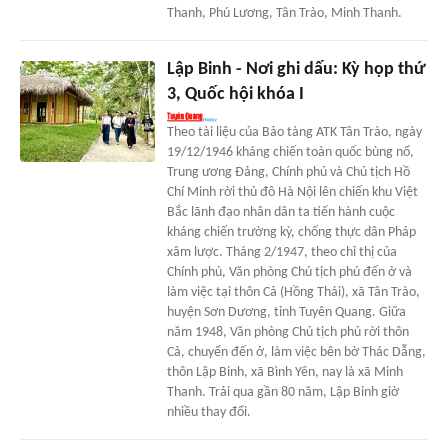
Thanh, Phú Lương, Tân Trào, Minh Thanh.
Lập Binh - Nơi ghi dấu: Kỳ họp thứ
3, Quốc hội khóa I
Theo tài liệu của Bảo tàng ATK Tân Trào, ngày
19/12/1946 kháng chiến toàn quốc bùng nổ,
Trung ương Đảng, Chính phủ và Chủ tịch Hồ
Chí Minh rời thủ đô Hà Nội lên chiến khu Việt
Bắc lãnh đạo nhân dân ta tiến hành cuộc
kháng chiến trường kỳ, chống thực dân Pháp
xâm lược. Tháng 2/1947, theo chỉ thị của
Chính phủ, Văn phòng Chủ tịch phủ đến ở và
làm việc tại thôn Cả (Hồng Thái), xã Tân Trào,
huyện Sơn Dương, tỉnh Tuyên Quang. Giữa
năm 1948, Văn phòng Chủ tịch phủ rời thôn
Cả, chuyển đến ở, làm việc bên bờ Thác Dẫng,
thôn Lập Binh, xã Bình Yên, nay là xã Minh
Thanh. Trải qua gần 80 năm, Lập Binh giờ
nhiều thay đổi.