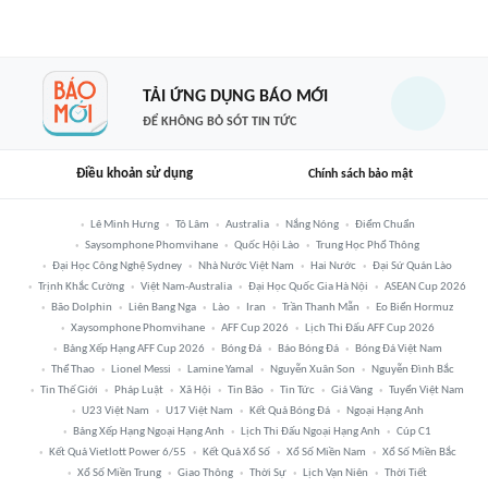
TẢI ỨNG DỤNG BÁO MỚI
ĐỂ KHÔNG BỎ SÓT TIN TỨC
Điều khoản sử dụng
Chính sách bảo mật
Lê Minh Hưng
Tô Lâm
Australia
Nắng Nóng
Điểm Chuẩn
Saysomphone Phomvihane
Quốc Hội Lào
Trung Học Phổ Thông
Đại Học Công Nghệ Sydney
Nhà Nước Việt Nam
Hai Nước
Đại Sứ Quán Lào
Trịnh Khắc Cường
Việt Nam-Australia
Đại Học Quốc Gia Hà Nội
ASEAN Cup 2026
Bão Dolphin
Liên Bang Nga
Lào
Iran
Trần Thanh Mẫn
Eo Biển Hormuz
Xaysomphone Phomvihane
AFF Cup 2026
Lịch Thi Đấu AFF Cup 2026
Bảng Xếp Hạng AFF Cup 2026
Bóng Đá
Báo Bóng Đá
Bóng Đá Việt Nam
Thể Thao
Lionel Messi
Lamine Yamal
Nguyễn Xuân Son
Nguyễn Đình Bắc
Tin Thế Giới
Pháp Luật
Xã Hội
Tin Bão
Tin Tức
Giá Vàng
Tuyển Việt Nam
U23 Việt Nam
U17 Việt Nam
Kết Quả Bóng Đá
Ngoại Hạng Anh
Bảng Xếp Hạng Ngoại Hạng Anh
Lịch Thi Đấu Ngoại Hạng Anh
Cúp C1
Kết Quả Vietlott Power 6/55
Kết Quả Xổ Số
Xổ Số Miền Nam
Xổ Số Miền Bắc
Xổ Số Miền Trung
Giao Thông
Thời Sự
Lịch Vạn Niên
Thời Tiết