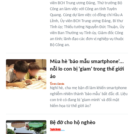
viên BCH Trung ương Đảng, Thứ trưởng Bộ
Công an làm việc với Công an tỉnh Tuyên
Quang. Cùng dự làm việc có đồng chí Hầu A
Lềnh, Ủy viên BCH Trung ương Đảng, Bí thư
Tỉnh ủy; Thiếu tướng Nguyễn Đức Thuận, Ủy
viên Ban Thường vụ Tỉnh ủy, Giám đốc Công
an tỉnh; lãnh đạo các đơn vị nghiệp vụ thuộc
Bộ Công an.
Mùa hè 'bảo mẫu smartphone'...
nỗi lo con bị 'giam' trong thế giới
ảo
Nghỉ hè, cha mẹ bận đi làm khiến smartphone
nghiễm nhiên thành 'bảo mẫu' bất đắc dĩ. Liệu
con trẻ có đang bị 'giam mình' và đối mặt
hiểm họa từ thế giới ảo?
Bệ đỡ cho hộ nghèo