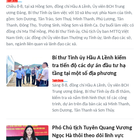
Chiều 8-8, tại xã Hồng Sơn, đồng chí Hầu A Lềnh, Ủy viên BCH Trung
ương Đảng, Bí thư Tỉnh ủy làm việc với 10 xã khu vực phía Nam của tỉnh,
gồm: Sơn Dương, Tân Trào, Sơn Thuỷ, Minh Thanh, Phú Lương, Tân
Thanh, Đông Thọ, Trường Sinh, Hồng Sơn và Bình Ca. Dự buổi làm việc có
đồng chí Ma Thế Hồng, Phó Bí thư Tỉnh ủy, Chủ tịch Ủy ban MTTQ Việt
Nam tỉnh; các đồng chí Ủy viên Ban Thường vụ Tỉnh ủy; lãnh đạo các sở,
ban, ngành liên quan và lãnh đạo các xã.
Bí thư Tỉnh ủy Hầu A Lềnh kiểm
tra tiến độ các dự án đầu tư hạ
tầng tại một số địa phương
Sáng 8-8, đồng chí Hầu A Lềnh, Ủy viên BCH
Trung ương Đảng, Bí thư Tỉnh ủy đã đi thăm,
kiểm tra và nắm tình hình thực tế các công
trình, dự án trên địa bàn các xã Minh Thanh,
Sơn Dương, Tân Thanh và Sơn Thủy.
Phó Chủ tịch Tuyên Quang Vương
Ngọc Hà thôi theo dõi lĩnh vực