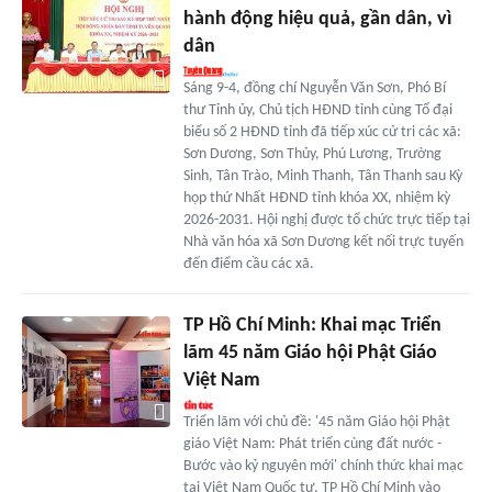
hành động hiệu quả, gần dân, vì
dân
Sáng 9-4, đồng chí Nguyễn Văn Sơn, Phó Bí
thư Tỉnh ủy, Chủ tịch HĐND tỉnh cùng Tổ đại
biểu số 2 HĐND tỉnh đã tiếp xúc cử tri các xã:
Sơn Dương, Sơn Thủy, Phú Lương, Trường
Sinh, Tân Trào, Minh Thanh, Tân Thanh sau Kỳ
họp thứ Nhất HĐND tỉnh khóa XX, nhiệm kỳ
2026-2031. Hội nghị được tổ chức trực tiếp tại
Nhà văn hóa xã Sơn Dương kết nối trực tuyến
đến điểm cầu các xã.
TP Hồ Chí Minh: Khai mạc Triển
lãm 45 năm Giáo hội Phật Giáo
Việt Nam
Triển lãm với chủ đề: '45 năm Giáo hội Phật
giáo Việt Nam: Phát triển cùng đất nước -
Bước vào kỷ nguyên mới' chính thức khai mạc
tại Việt Nam Quốc tự, TP Hồ Chí Minh vào