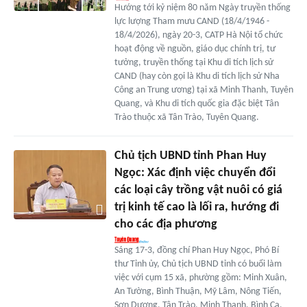
Hướng tới kỷ niệm 80 năm Ngày truyền thống
lực lượng Tham mưu CAND (18/4/1946 -
18/4/2026), ngày 20-3, CATP Hà Nội tổ chức
hoạt động về nguồn, giáo dục chính trị, tư
tưởng, truyền thống tại Khu di tích lịch sử
CAND (hay còn gọi là Khu di tích lịch sử Nha
Công an Trung ương) tại xã Minh Thanh, Tuyên
Quang, và Khu di tích quốc gia đặc biệt Tân
Trào thuộc xã Tân Trào, Tuyên Quang.
Chủ tịch UBND tỉnh Phan Huy
Ngọc: Xác định việc chuyển đổi
các loại cây trồng vật nuôi có giá
trị kinh tế cao là lối ra, hướng đi
cho các địa phương
Sáng 17-3, đồng chí Phan Huy Ngọc, Phó Bí
thư Tỉnh ủy, Chủ tịch UBND tỉnh có buổi làm
việc với cụm 15 xã, phường gồm: Minh Xuân,
An Tường, Bình Thuận, Mỹ Lâm, Nông Tiến,
Sơn Dương, Tân Trào, Minh Thanh, Bình Ca,