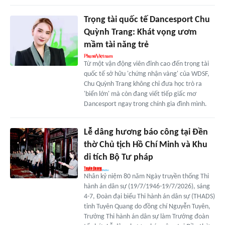
Trọng tài quốc tế Dancesport Chu
Quỳnh Trang: Khát vọng ươm
mầm tài năng trẻ
Từ một vận động viên đỉnh cao đến trọng tài
quốc tế sở hữu 'chứng nhận vàng' của WDSF,
Chu Quỳnh Trang không chỉ đưa học trò ra
'biển lớn' mà còn đang viết tiếp giấc mơ
Dancesport ngay trong chính gia đình mình.
Lễ dâng hương báo công tại Đền
thờ Chủ tịch Hồ Chí Minh và Khu
di tích Bộ Tư pháp
Nhân kỷ niệm 80 năm Ngày truyền thống Thi
hành án dân sự (19/7/1946-19/7/2026), sáng
4-7, Đoàn đại biểu Thi hành án dân sự (THADS)
tỉnh Tuyên Quang do đồng chí Nguyễn Tuyên,
Trưởng Thi hành án dân sự làm Trưởng đoàn