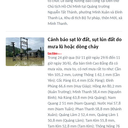
tổ chức Lễ dâng hương báo công tại Đền thờ
Chủ tịch Hồ Chí Minh tại Quảng trường
Nguyễn Tất Thành, phường Minh Xuân và Đình
Thanh La, Khu di tích Bộ Tư pháp, thôn Mới, xã
Minh Thanh.
Cảnh báo sạt lở đất, sụt lún đất do
mưa lũ hoặc dòng chảy
Trong 24 giờ qua (từ 11 giờ ngày 29/6 đến 11
giờ ngày 30/6), địa bàn tỉnh Cao Bằng đã có
mưa vừa, mưa to, có nơi mưa rất to như: Cần
Yên 105,2 mm, Lương Thông 1 62,1 mm (Cần
Yên); Cốc Pàng 61,4 mm (Cốc Pàng); Đình
Phùng 66,6 mm (Huy Giáp); Hồng An 80,2 mm
(Xuân Trường); Minh Thanh 58,4 mm (Nguyên
Bình); Nà Ràng 63,8 mm (Hà Quảng); Nam
Quang 2 51 mm (Nam Quang); Nước Hai 57,8
mm (Nam Tuấn); Phan Thanh 58,8 mm (Khánh
Xuân); Quảng Lâm 2 52,4 mm, Quảng Lâm 1
50,8 mm (Quảng Lâm); Tam Kim 55,8 mm,
Tam Kim 52,8 mm (Tam Kim); Thông Nông 76