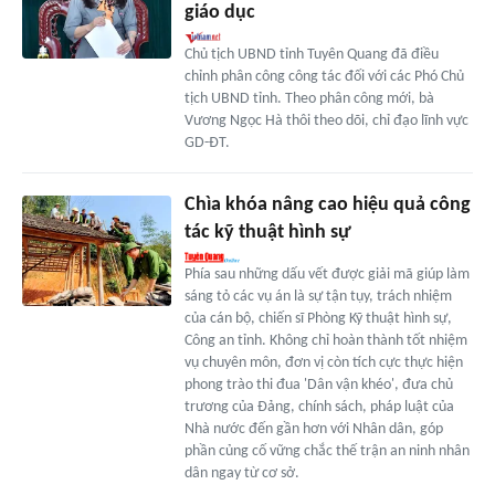
giáo dục
Chủ tịch UBND tỉnh Tuyên Quang đã điều
chỉnh phân công công tác đối với các Phó Chủ
tịch UBND tỉnh. Theo phân công mới, bà
Vương Ngọc Hà thôi theo dõi, chỉ đạo lĩnh vực
GD-ĐT.
Chìa khóa nâng cao hiệu quả công
tác kỹ thuật hình sự
Phía sau những dấu vết được giải mã giúp làm
sáng tỏ các vụ án là sự tận tụy, trách nhiệm
của cán bộ, chiến sĩ Phòng Kỹ thuật hình sự,
Công an tỉnh. Không chỉ hoàn thành tốt nhiệm
vụ chuyên môn, đơn vị còn tích cực thực hiện
phong trào thi đua 'Dân vận khéo', đưa chủ
trương của Đảng, chính sách, pháp luật của
Nhà nước đến gần hơn với Nhân dân, góp
phần củng cố vững chắc thế trận an ninh nhân
dân ngay từ cơ sở.