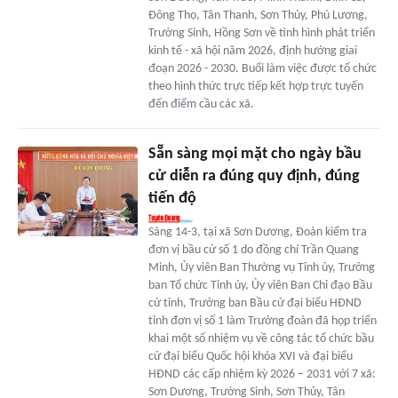
Đông Thọ, Tân Thanh, Sơn Thủy, Phú Lương,
Trường Sinh, Hồng Sơn về tình hình phát triển
kinh tế - xã hội năm 2026, định hướng giai
đoạn 2026 - 2030. Buổi làm việc được tổ chức
theo hình thức trực tiếp kết hợp trực tuyến
đến điểm cầu các xã.
Sẵn sàng mọi mặt cho ngày bầu
cử diễn ra đúng quy định, đúng
tiến độ
Sáng 14-3, tại xã Sơn Dương, Đoàn kiểm tra
đơn vị bầu cử số 1 do đồng chí Trần Quang
Minh, Ủy viên Ban Thường vụ Tỉnh ủy, Trưởng
ban Tổ chức Tỉnh ủy, Ủy viên Ban Chỉ đạo Bầu
cử tỉnh, Trưởng ban Bầu cử đại biểu HĐND
tỉnh đơn vị số 1 làm Trưởng đoàn đã họp triển
khai một số nhiệm vụ về công tác tổ chức bầu
cử đại biểu Quốc hội khóa XVI và đại biểu
HĐND các cấp nhiệm kỳ 2026 – 2031 với 7 xã:
Sơn Dương, Trường Sinh, Sơn Thủy, Tân