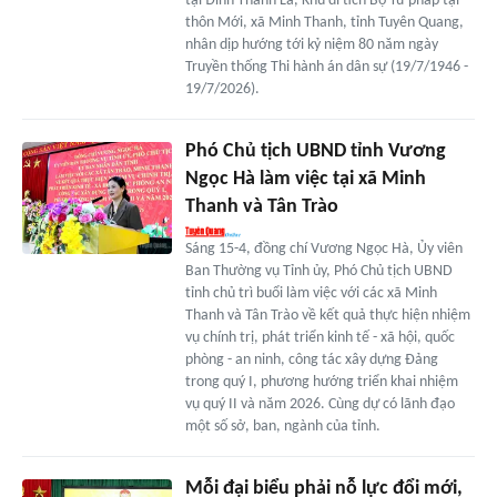
tại Đình Thanh La, Khu di tích Bộ Tư pháp tại
thôn Mới, xã Minh Thanh, tỉnh Tuyên Quang,
nhân dịp hướng tới kỷ niệm 80 năm ngày
Truyền thống Thi hành án dân sự (19/7/1946 -
19/7/2026).
Phó Chủ tịch UBND tỉnh Vương
Ngọc Hà làm việc tại xã Minh
Thanh và Tân Trào
Sáng 15-4, đồng chí Vương Ngọc Hà, Ủy viên
Ban Thường vụ Tỉnh ủy, Phó Chủ tịch UBND
tỉnh chủ trì buổi làm việc với các xã Minh
Thanh và Tân Trào về kết quả thực hiện nhiệm
vụ chính trị, phát triển kinh tế - xã hội, quốc
phòng - an ninh, công tác xây dựng Đảng
trong quý I, phương hướng triển khai nhiệm
vụ quý II và năm 2026. Cùng dự có lãnh đạo
một số sở, ban, ngành của tỉnh.
Mỗi đại biểu phải nỗ lực đổi mới,