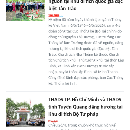
nguồn tại Khu di tích quốc gia đặc
biệt Tân Trào
Kỷ niệm 80 năm Ngày thành lập ngành Thống
kê Việt Nam (6/5/1946 - 6/5/2026), sáng 4-5,
đoàn công tác Cục Thống kê (Bộ Tài chính) do
đồng chí Nguyễn Thị Hương, Cục trưởng Cục
Thống kê làm Trưởng đoàn đã về nguồn, dâng
hương tại Khu di tích quốc gia đặc biệt Tân
Trào, Khu di tích Nha Thống kê thuộc Khu di
tích Chủ tịch Phủ - Thủ tướng Phủ, tại thôn Lập
Binh, xã Bình Yên (Sơn Dương) trước sáp
nhập, nay là thôn Lập Binh, xã Minh Thanh.
Cùng đi có lãnh đạo các phòng, ban Cục Thống
kê, Thống kê tỉnh.
THADS TP. Hồ Chí Minh và THADS
tỉnh Tuyên Quang dâng hương tại
Khu di tích Bộ Tư pháp
Chiều 26/4, trong khuôn khổ thực hiện Kế