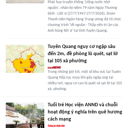
Phát huy truyền thống 'Uống nước nhớ
nguồn', nhân kỷ niệm 79 năm Ngày Thương
binh - Liệt sĩ (27/7/1947-27/7/2026), Đoàn
Thanh niên Ngân hàng Trung ương đã tổ chức
chương trình 'Về nguồn - Thắp nến tri ân các
Anh hùng liệt sĩ' tại tỉnh Tuyên Quang.
Tuyên Quang nguy cơ ngập sâu
đến 2m, đề phòng lũ quét, sạt lở
tại 105 xã phường
Trong những giờ tới, một số khu vực tại Tuyên
Quang tiếp tục mưa lớn gây ngập úng tại
nhiều nơi, nguy cơ cao lũ quét và sạt lở tại 105
xã, phường.
Tuổi trẻ Học viện ANND và chuỗi
hoạt động ý nghĩa trên quê hương
cách mạng