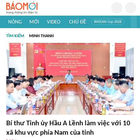
NÓNG
MỚI
VIDEO
CHỦ ĐỀ
#ASEAN Cup 2026
#Tuyển sinh đại học 2026
#Trí tuệ nhân tạo
#Mỹ - Iran
TÌM KIẾM
MINH THANH
#Khám phá Việt Nam
#Khám phá thế giới
Bí thư Tỉnh ủy Hầu A Lềnh làm việc với 10
xã khu vực phía Nam của tỉnh