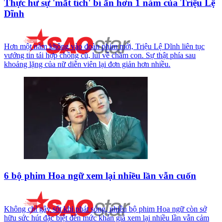
Thực hư sự 'mất tích' bí ẩn hơn 1 năm của Triệu Lệ
Dĩnh
Hơn một năm không vào đoàn phim mới, Triệu Lệ Dĩnh liên tục
vướng tin tái hợp chồng cũ, lui về chăm con. Sự thật phía sau
khoảng lặng của nữ diễn viên lại đơn giản hơn nhiều.
6 bộ phim Hoa ngữ xem lại nhiều lần vẫn cuốn
Không chỉ gây sốt khi phát sóng, nhiều bộ phim Hoa ngữ còn sở
hữu sức hút đặc biệt đến mức khán giả xem lại nhiều lần vẫn cảm