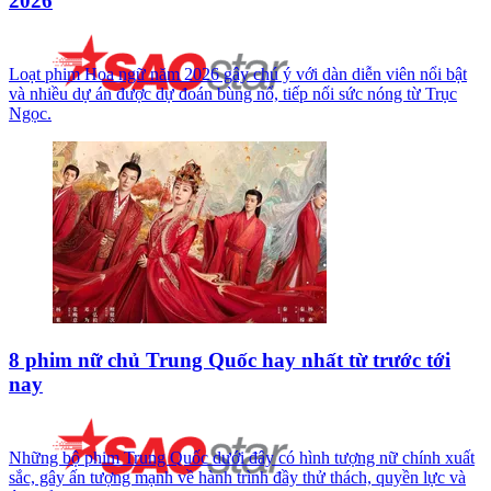
2026
Loạt phim Hoa ngữ năm 2026 gây chú ý với dàn diễn viên nổi bật
và nhiều dự án được dự đoán bùng nổ, tiếp nối sức nóng từ Trục
Ngọc.
8 phim nữ chủ Trung Quốc hay nhất từ trước tới
nay
Những bộ phim Trung Quốc dưới đây có hình tượng nữ chính xuất
sắc, gây ấn tượng mạnh về hành trình đầy thử thách, quyền lực và