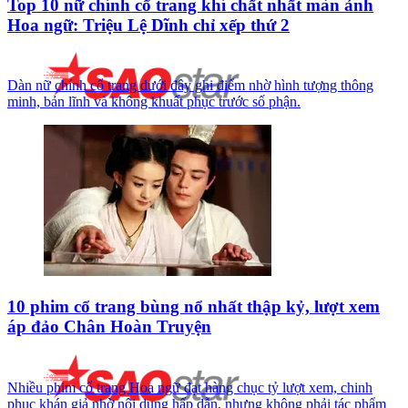
Top 10 nữ chính cổ trang khí chất nhất màn ảnh
Hoa ngữ: Triệu Lệ Dĩnh chỉ xếp thứ 2
Dàn nữ chính cổ trang dưới đây ghi điểm nhờ hình tượng thông
minh, bản lĩnh và không khuất phục trước số phận.
10 phim cổ trang bùng nổ nhất thập kỷ, lượt xem
áp đảo Chân Hoàn Truyện
Nhiều phim cổ trang Hoa ngữ đạt hàng chục tỷ lượt xem, chinh
phục khán giả nhờ nội dung hấp dẫn, nhưng không phải tác phẩm