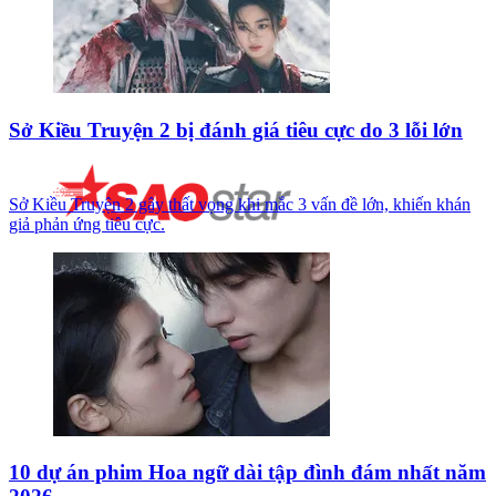
Sở Kiều Truyện 2 bị đánh giá tiêu cực do 3 lỗi lớn
Sở Kiều Truyện 2 gây thất vọng khi mắc 3 vấn đề lớn, khiến khán
giả phản ứng tiêu cực.
10 dự án phim Hoa ngữ dài tập đình đám nhất năm