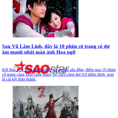
Sau Vũ Lâm Linh, đây là 10 phim cổ trang có dư
âm mạnh nhất màn ảnh Hoa ngữ
Kết thúc của Vũ Lâm Linh để lại dư âm sâu đậm, điểm qua 10 phim
cổ trang càng xem càng thấm, bộ cuối cùng đạt 9.0 điểm được xem
là cái kết thần thánh.