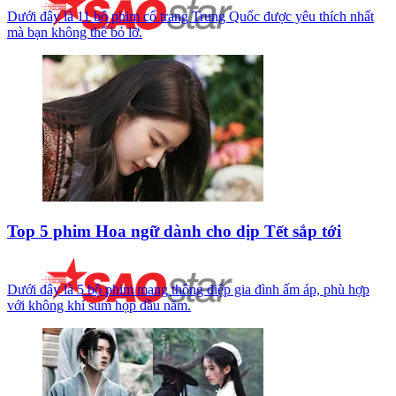
Dưới đây là 11 bộ phim cổ trang Trung Quốc được yêu thích nhất
mà bạn không thể bỏ lỡ.
Top 5 phim Hoa ngữ dành cho dịp Tết sắp tới
Dưới đây là 5 bộ phim mang thông điệp gia đình ấm áp, phù hợp
với không khí sum họp đầu năm.