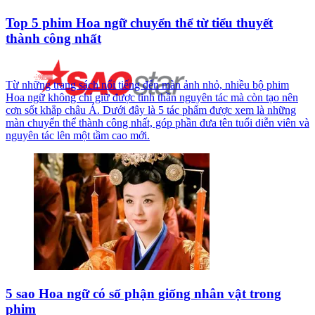
Top 5 phim Hoa ngữ chuyển thể từ tiểu thuyết
thành công nhất
Từ những trang sách nổi tiếng đến màn ảnh nhỏ, nhiều bộ phim
Hoa ngữ không chỉ giữ được tinh thần nguyên tác mà còn tạo nên
cơn sốt khắp châu Á. Dưới đây là 5 tác phẩm được xem là những
màn chuyển thể thành công nhất, góp phần đưa tên tuổi diễn viên và
nguyên tác lên một tầm cao mới.
5 sao Hoa ngữ có số phận giống nhân vật trong
phim