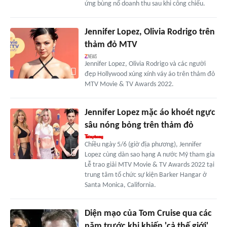
ứng bùng nổ doanh thu sau khi công chiếu.
Jennifer Lopez, Olivia Rodrigo trên
thảm đỏ MTV
Jennifer Lopez, Olivia Rodrigo và các người
đẹp Hollywood xúng xính váy áo trên thảm đỏ
MTV Movie & TV Awards 2022.
Jennifer Lopez mặc áo khoét ngực
sâu nóng bỏng trên thảm đỏ
Chiều ngày 5/6 (giờ địa phương), Jennifer
Lopez cùng dàn sao hạng A nước Mỹ tham gia
Lễ trao giải MTV Movie & TV Awards 2022 tại
trung tâm tổ chức sự kiện Barker Hangar ở
Santa Monica, California.
Diện mạo của Tom Cruise qua các
năm trước khi khiến 'cả thế giới'