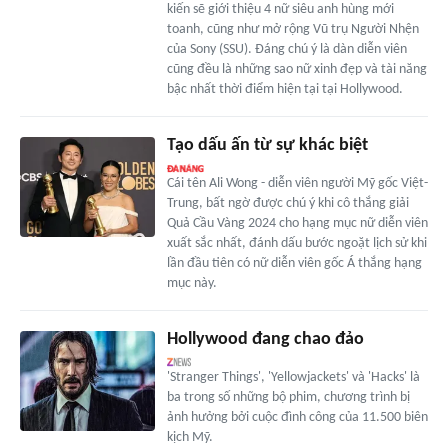
kiến sẽ giới thiệu 4 nữ siêu anh hùng mới
toanh, cũng như mở rộng Vũ trụ Người Nhện
của Sony (SSU). Đáng chú ý là dàn diễn viên
cũng đều là những sao nữ xinh đẹp và tài năng
bậc nhất thời điểm hiện tại tại Hollywood.
Tạo dấu ấn từ sự khác biệt
Cái tên Ali Wong - diễn viên người Mỹ gốc Việt-
Trung, bất ngờ được chú ý khi cô thắng giải
Quả Cầu Vàng 2024 cho hạng mục nữ diễn viên
xuất sắc nhất, đánh dấu bước ngoặt lịch sử khi
lần đầu tiên có nữ diễn viên gốc Á thắng hạng
mục này.
Hollywood đang chao đảo
'Stranger Things', 'Yellowjackets' và 'Hacks' là
ba trong số những bộ phim, chương trình bị
ảnh hưởng bởi cuộc đình công của 11.500 biên
kịch Mỹ.