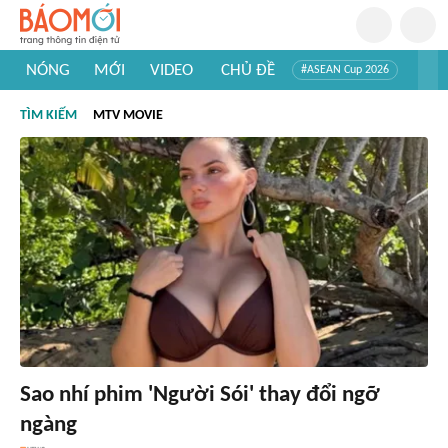
NÓNG
MỚI
VIDEO
CHỦ ĐỀ
#ASEAN Cup 2026
#Trí tuệ nhân tạo
#Mỹ - Iran
#Khám phá Việt Nam
TÌM KIẾM
MTV MOVIE
#Khám phá thế giới
Sao nhí phim 'Người Sói' thay đổi ngỡ
ngàng