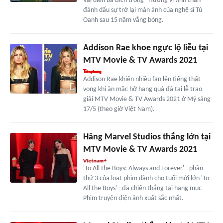
Vai diễn bà Bích trong ' Hương vị tình thân '
đánh dấu sự trở lại màn ảnh của nghệ sĩ Tú
Oanh sau 15 năm vắng bóng.
Addison Rae khoe ngực lộ liễu tại
MTV Movie & TV Awards 2021
Addison Rae khiến nhiều fan lên tiếng thất
vọng khi ăn mặc hở hang quá đà tại lễ trao
giải MTV Movie & TV Awards 2021 ở Mỹ sáng
17/5 (theo giờ Việt Nam).
Hãng Marvel Studios thắng lớn tại
MTV Movie & TV Awards 2021
'To All the Boys: Always and Forever' - phần
thứ 3 của loạt phim dành cho tuổi mới lớn 'To
All the Boys' - đã chiến thắng tại hạng mục
Phim truyện điện ảnh xuất sắc nhất.