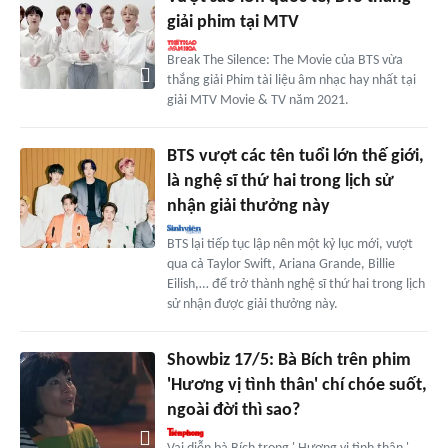
giải phim tại MTV
Break The Silence: The Movie của BTS vừa
thắng giải Phim tài liệu âm nhạc hay nhất tại
giải MTV Movie & TV năm 2021.
BTS vượt các tên tuổi lớn thế giới,
là nghệ sĩ thứ hai trong lịch sử
nhận giải thưởng này
BTS lại tiếp tục lập nên một kỷ lục mới, vượt
qua cả Taylor Swift, Ariana Grande, Billie
Eilish,… để trở thành nghệ sĩ thứ hai trong lịch
sử nhận được giải thưởng này.
Showbiz 17/5: Bà Bích trên phim
'Hương vị tình thân' chí chóe suốt,
ngoài đời thì sao?