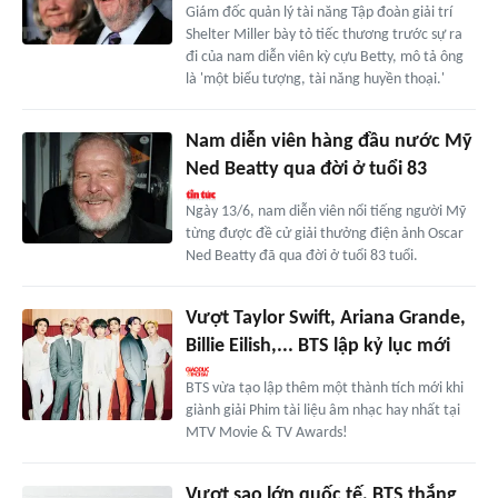
Giám đốc quản lý tài năng Tập đoàn giải trí
Shelter Miller bày tỏ tiếc thương trước sự ra
đi của nam diễn viên kỳ cựu Betty, mô tả ông
là 'một biểu tượng, tài năng huyền thoại.'
Nam diễn viên hàng đầu nước Mỹ
Ned Beatty qua đời ở tuổi 83
Ngày 13/6, nam diễn viên nổi tiếng người Mỹ
từng được đề cử giải thưởng điện ảnh Oscar
Ned Beatty đã qua đời ở tuổi 83 tuổi.
Vượt Taylor Swift, Ariana Grande,
Billie Eilish,... BTS lập kỷ lục mới
BTS vừa tạo lập thêm một thành tích mới khi
giành giải Phim tài liệu âm nhạc hay nhất tại
MTV Movie & TV Awards!
Vượt sao lớn quốc tế, BTS thắng