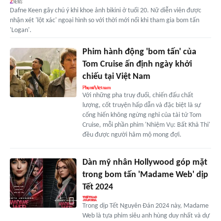
Dafne Keen gây chú ý khi khoe ảnh bikini ở tuổi 20. Nữ diễn viên được
nhận xét 'lột xác' ngoại hình so với thời mới nổi khi tham gia bom tấn
'Logan'.
Phim hành động 'bom tấn' của
Tom Cruise ấn định ngày khởi
chiếu tại Việt Nam
Với những pha truy đuổi, chiến đấu chất
lượng, cốt truyện hấp dẫn và đặc biệt là sự
cống hiến không ngừng nghỉ của tài tử Tom
Cruise, mỗi phần phim 'Nhiệm Vụ: Bất Khả Thi'
đều được người hâm mộ mong đợi.
Dàn mỹ nhân Hollywood góp mặt
trong bom tấn 'Madame Web' dịp
Tết 2024
Trong dịp Tết Nguyên Đán 2024 này, Madame
Web là tựa phim siêu anh hùng duy nhất và dự