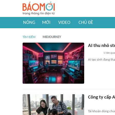
NÓNG
MỚI
VIDEO
CHỦ ĐỀ
TÌM KIẾM
MIDJOURNEY
AI thu nhỏ st
1
liên qu
AI tạo sinh đang th
Công ty cấp A
Tài khoản dùng chun