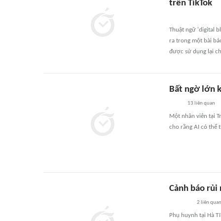
trên TikTok
Thuật ngữ 'digital 
ra trong một bài b
được sử dụng lại c
Bất ngờ lớn k
13
liên quan
Một nhân viên tại T
cho rằng AI có thể 
Cảnh báo rủi 
2
liên qua
Phụ huynh tại Hà Tĩ