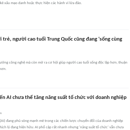
o kẻ xấu mạo danh hoặc thực hiện các hành vi lừa đảo.
i trẻ, người cao tuổi Trung Quốc cũng đang 'sống cùng
 hướng công nghệ mà còn mở ra cơ hội giúp người cao tuổi sống độc lập hơn, thuận
 hơn.
iến AI chưa thể tăng năng suất tổ chức với doanh nghiệp
an
o (AI) đang phủ sóng mạnh mẽ trong các chiến lược chuyển đổi của doanh nghiệp
hịch lý đang hiện hữu: AI phổ cập rất nhanh nhưng 'năng suất tổ chức' vẫn chưa