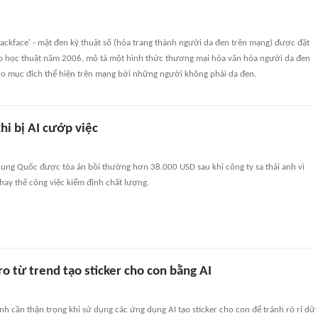
blackface' - mặt đen kỹ thuật số (hóa trang thành người da đen trên mạng) được đặt
áo học thuật năm 2006, mô tả một hình thức thương mại hóa văn hóa người da đen
ho mục đích thể hiện trên mạng bởi những người không phải da đen.
hi bị AI cướp việc
rung Quốc được tòa án bồi thường hơn 38.000 USD sau khi công ty sa thải anh vì
thay thế công việc kiểm định chất lượng.
ro từ trend tạo sticker cho con bằng AI
n
nh cần thận trọng khi sử dụng các ứng dụng AI tạo sticker cho con để tránh rò rỉ dữ