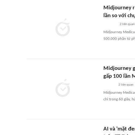
Midjourney r
lần so với c
2
liên quan
Midjourney Medical 
500.000 phần tử phá
Midjourney g
gấp 100 lần 
2
liên quan
Midjourney Medical
chỉ trong 60 giây, 
AI và 'mặt đe