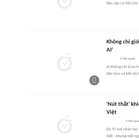
liệu, tạo cơ hội ch
Không chỉ giớ
AI'
1
liên quan
AI không chỉ là xu
tiện hơn và kết nối
'Nút thắt' kh
Việt
3
liên qu
Dù Trí tuệ nhân tạ
Việt , nhưng một ng