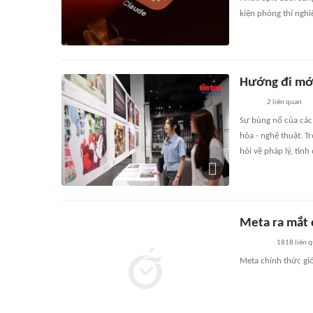
kiện phòng thí nghi
Hướng đi mới
2
liên quan
Sự bùng nổ của các 
hóa - nghệ thuật. 
hỏi về pháp lý, tính
Meta ra mắt 
1818
liên 
Meta chính thức giớ