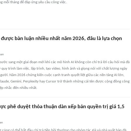
ng mỗi tháng để đáp ứng yêu cầu công việc.
I được bàn luận nhiều nhất năm 2026, đâu là lựa chọn
uan
 bước sang một giai đoạn mới khi các mô hình AI không còn chỉ trả lời câu hỏi mà đã
 quy trình làm việc, lập trình, tạo video, hình ảnh và giọng nói với chất lượng ngày
gười. Năm 2026 chứng kiến cuộc cạnh tranh quyết liệt giữa các nền tảng AI lớn,
Claude, Gemini, Perplexity hay Cursor trở thành những cái tên được cộng đồng công
ệp nhắc đến nhiều nhất.
ợc phê duyệt thỏa thuận dàn xếp bản quyền trị giá 1,5
an
 cũng có thể bắt đầu chi trả tiền bồi thường cho nhóm tác giả và nhà xuất bản đã