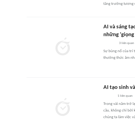
tăng trưởng tương 
AI và sáng tạ
những 'giọng
3
liên quan
Sự bùng nổ của trí 
thưởng thức âm nhạc
AI tạo sinh v
1
liên quan
Trong vài năm trở l
cầu, không chỉ bởi 
chúng ta làm việc và