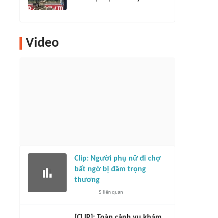
Video
Clip: Người phụ nữ đi chợ
bất ngờ bị đâm trọng
thương
5
liên quan
[CLIP]: Toàn cảnh vụ khám