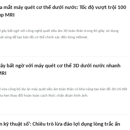
a mắt máy quét cơ thể dưới nước: Tốc độ vượt trội 100
hụp MRI
gây bất ngờ với công nghệ quét siêu âm 3D toàn thân trong 60 giây, sử dụng
t sóng để tạo bản đồ cơ thể chính xác đến từng milimet.
ây bất ngờ với máy quét cơ thể 3D dưới nước nhanh
MRI
 vừa công bố dự án máy quét siêu âm toàn thân có khả năng tạo bản đồ 3D chi tiết
hứa hẹn thay đổi hoàn toàn cách thức chẩn đoán hình ảnh.
n kỹ thuật số': Chiêu trò lừa đảo lợi dụng lòng trắc ẩn