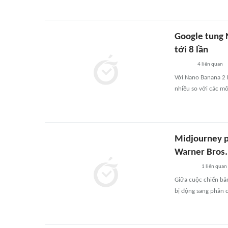
Google tung N
tới 8 lần
4
liên quan
Với Nano Banana 2 L
nhiều so với các m
Midjourney p
Warner Bros.
1
liên quan
Giữa cuộc chiến bả
bị động sang phản 