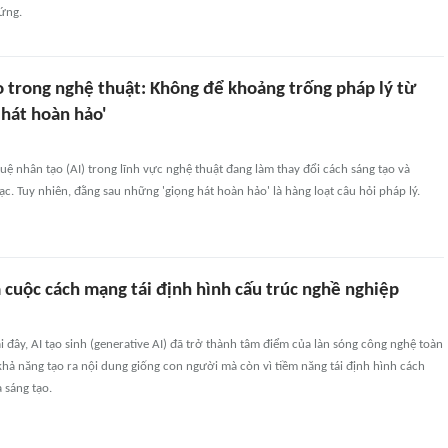
ứng.
o trong nghệ thuật: Không để khoảng trống pháp lý từ
 hát hoàn hảo'
tuệ nhân tạo (AI) trong lĩnh vực nghệ thuật đang làm thay đổi cách sáng tạo và
. Tuy nhiên, đằng sau những 'giọng hát hoàn hảo' là hàng loạt câu hỏi pháp lý.
à cuộc cách mạng tái định hình cấu trúc nghề nghiệp
ại đây, AI tạo sinh (generative AI) đã trở thành tâm điểm của làn sóng công nghệ toàn
khả năng tạo ra nội dung giống con người mà còn vì tiềm năng tái định hình cách
 sáng tạo.