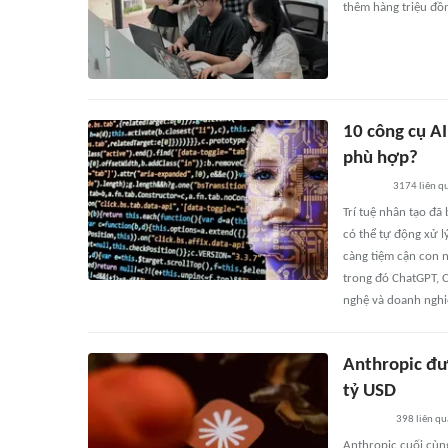
thêm hàng triệu đồ
10 công cụ A
phù hợp?
3174
liên q
Trí tuệ nhân tạo đã
có thể tự động xử lý
càng tiệm cận con n
trong đó ChatGPT, 
nghệ và doanh nghi
Anthropic đư
tỷ USD
398
liên qu
Anthropic cuối cùng