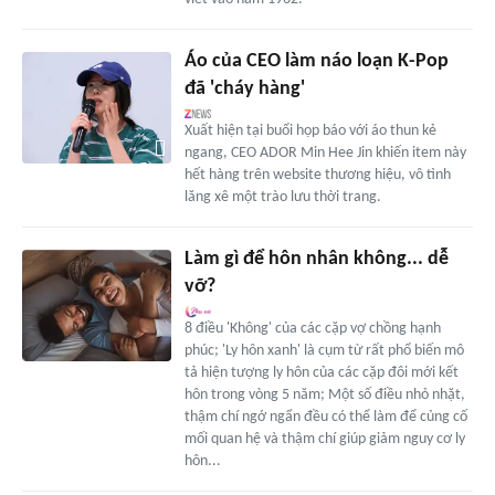
Áo của CEO làm náo loạn K-Pop
đã 'cháy hàng'
Xuất hiện tại buổi họp báo với áo thun kẻ
ngang, CEO ADOR Min Hee Jin khiến item này
hết hàng trên website thương hiệu, vô tình
lăng xê một trào lưu thời trang.
Làm gì để hôn nhân không... dễ
vỡ?
8 điều 'Không' của các cặp vợ chồng hạnh
phúc; 'Ly hôn xanh' là cụm từ rất phổ biến mô
tả hiện tượng ly hôn của các cặp đôi mới kết
hôn trong vòng 5 năm; Một số điều nhỏ nhặt,
thậm chí ngớ ngẩn đều có thể làm để củng cố
mối quan hệ và thậm chí giúp giảm nguy cơ ly
hôn...