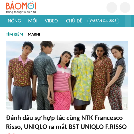
NÓNG
MỚI
VIDEO
CHỦ ĐỀ
#ASEAN Cup 2026
#Trí tuệ nhân tạo
#Mỹ - Iran
#Khám phá Việt Nam
TÌM KIẾM
MARNI
#Khám phá thế giới
Đánh dấu sự hợp tác cùng NTK Francesco
Risso, UNIQLO ra mắt BST UNIQLO F.RISSO