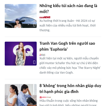
Những kiểu túi xách nào đang là
mốt?
Xu hướng thời trang Xuân - Hè 2024 có sự
xuất hiện của nhiều mẫu túi linh hoạt, thời
thượng.
Tranh Van Gogh trên người sao
phim 'Euphoria'
Xuất hiện tại một sự kiện, người mẫu chuyển
giới Hunter Schafer thu hút sự chú ý khi diện
chiếc váy mô phỏng bức họa 'The Starry Night'
danh tiếng của Van Gogh.
8 'không' trong hôn nhân giúp duy
trì hạnh phúc gia đình
Mâu thuẫn trong cuộc sống hôn nhân không
bao giờ tránh khỏi. Nếu những người trong