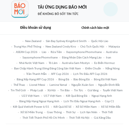
TẢI ỨNG DỤNG BÁO MỚI
ĐỂ KHÔNG BỎ SÓT TIN TỨC
Điều khoản sử dụng
Chính sách bảo mật
New Zealand
Sân Bay Sydney Kingsford Smith
Quốc Hội Lào
Trung Học Phổ Thông
New Zealand Cindy Kiro
Chủ Tịch Quốc Hội
Malaysia
ASEAN Cup 2026
Lào
Rửa Tiền
Xaysomphone Phomvihane
Australia
Saysomphone Phomvihane
Đảng Nhân Dân Cách Mạng Lào
Iran
Nhà Nước Việt Nam
Tô Lâm
Australia Sam Mostyn
Eo Biển Hormuz
Ban Chấp Hành Trung Ương Đảng Cộng Sản Việt Nam
Điểm Chuẩn
Nắng Nóng
Trần Thanh Mẫn
AFF Cup 2026
Lịch Thi Đấu AFF Cup 2026
Bảng Xếp Hạng AFF Cup 2026
Bóng Đá
Báo Bóng Đá
Bóng Đá Việt Nam
Thể Thao
Lionel Messi
Lamine Yamal
Nguyễn Xuân Son
Nguyễn Đình Bắc
Tin Thế Giới
Pháp Luật
Xã Hội
Tin Bão
Tin Tức
Giá Vàng
Tuyển Việt Nam
U23 Việt Nam
U17 Việt Nam
Kết Quả Bóng Đá
Ngoại Hạng Anh
Bảng Xếp Hạng Ngoại Hạng Anh
Lịch Thi Đấu Ngoại Hạng Anh
Cúp C1
Kết Quả Vietlott Power 6/55
Kết Quả Xổ Số
Xổ Số Miền Nam
Xổ Số Miền Bắc
Xổ Số Miền Trung
Giao Thông
Thời Sự
Lịch Vạn Niên
Thời Tiết
Thời Tiết Thành Phố Hồ Chí Minh
Thời Tiết Hà Nội
Giá Xăng Dầu