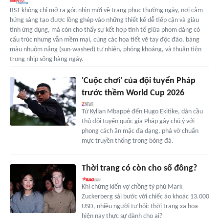
BST không chỉ mở ra góc nhìn mới về trang phục thường ngày, nơi cảm
hứng sáng tạo được lồng ghép vào những thiết kế dễ tiếp cận và giàu
tính ứng dụng, mà còn cho thấy sự kết hợp tinh tế giữa phom dáng có
cấu trúc nhưng vẫn mềm mại, cùng các họa tiết vẽ tay độc đáo, bảng
màu nhuộm nắng (sun-washed) tự nhiên, phóng khoáng, và thuận tiện
trong nhịp sống hàng ngày.
'Cuộc chơi' của đội tuyển Pháp
trước thềm World Cup 2026
Từ Kylian Mbappé đến Hugo Ekitike, dàn cầu
thủ đội tuyển quốc gia Pháp gây chú ý với
phong cách ăn mặc đa dạng, phá vỡ chuẩn
mực truyền thống trong bóng đá.
Thời trang có còn cho số đông?
Khi chứng kiến vợ chồng tỷ phú Mark
Zuckerberg sải bước với chiếc áo khoác 13.000
USD, nhiều người tự hỏi: thời trang xa hoa
hiện nay thực sự dành cho ai?