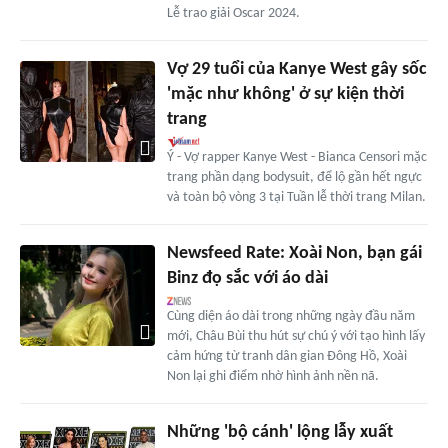
Lễ trao giải Oscar 2024.
Vợ 29 tuổi của Kanye West gây sốc
'mặc như không' ở sự kiện thời
trang
Ý - Vợ rapper Kanye West - Bianca Censori mặc
trang phần dạng bodysuit, để lộ gần hết ngực
và toàn bộ vòng 3 tại Tuần lễ thời trang Milan.
Newsfeed Rate: Xoài Non, bạn gái
Binz đọ sắc với áo dài
Cùng diện áo dài trong những ngày đầu năm
mới, Châu Bùi thu hút sự chú ý với tạo hình lấy
cảm hứng từ tranh dân gian Đông Hồ, Xoài
Non lại ghi điểm nhờ hình ảnh nền nã.
Những 'bộ cánh' lộng lẫy xuất