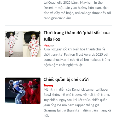
tại Coachella 2025 bằng 'Mayhem In the
Desert' – một bản giao hưởng hỗn loạn, kịch
tính và đầy mê hoặc, nơi cái đẹp được đẩy tới
ranh giới cực điểm.
Thời trang thảm đỏ 'phát sốc' của
Julia Fox
Julia Fox gây sốc khi biến hóa thành chú hề
thời trang tại Fashion Trust Awards 2025 với
trang phục Marni rực rỡ và lớp makeup trắng
bệch đậm chất nghệ thuật.
Chiếc quần bị chê cười
Màn trình diễn của Kendrick Lamar tại Super
Bowl không hề phô trương về mặt thời trang.
Tuy nhiên, ngay sau khi kết thúc, chiếc quần
jean ống loe mà nam rapper thắng giải
Grammy lại trở thành tâm điểm trên mạng xã
hội.