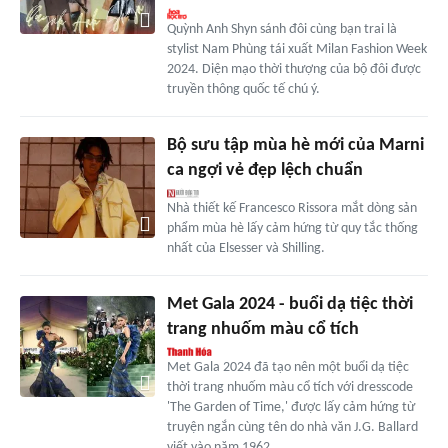
Quỳnh Anh Shyn sánh đôi cùng bạn trai là
stylist Nam Phùng tái xuất Milan Fashion Week
2024. Diện mạo thời thượng của bộ đôi được
truyền thông quốc tế chú ý.
Bộ sưu tập mùa hè mới của Marni
ca ngợi vẻ đẹp lệch chuẩn
Nhà thiết kế Francesco Rissora mắt dòng sản
phẩm mùa hè lấy cảm hứng từ quy tắc thống
nhất của Elsesser và Shilling.
Met Gala 2024 - buổi dạ tiệc thời
trang nhuốm màu cổ tích
Met Gala 2024 đã tạo nên một buổi dạ tiệc
thời trang nhuốm màu cổ tích với dresscode
'The Garden of Time,' được lấy cảm hứng từ
truyện ngắn cùng tên do nhà văn J.G. Ballard
viết vào năm 1962.