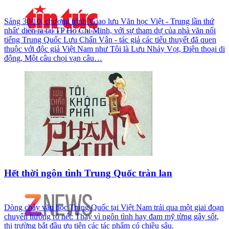
Sáng 30/10, chương trình 'Giao lưu Văn học Việt - Trung lần thứ
nhất' diễn ra tại TP Hồ Chí Minh, với sự tham dự của nhà văn nổi
tiếng Trung Quốc Lưu Chấn Vân - tác giả các tiểu thuyết đã quen
thuộc với độc giả Việt Nam như Tôi là Lưu Nhảy Vọt, Điện thoại di
động, Một câu chọi vạn câu…
Hết thời ngôn tình Trung Quốc tràn lan
Dòng chảy văn học Trung Quốc tại Việt Nam trải qua một giai đoạn
chuyển hướng rõ nét: Thay vì ngôn tình hay đam mỹ từng gây sốt,
thị trường bắt đầu ưu tiên các tác phẩm có chiều sâu.