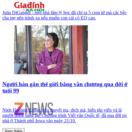
Julia DiGangdi - một nhà tâm lý học đã chỉ ra 5 cụm từ mà các bậc
cha mẹ nên tránh xa nếu muốn con cái có EQ cao.
Người hàn gắn thế giới bằng văn chương qua đời ở
tuổi 99
Nieh Hualing Engle, tiểu thuyết gia, dịch giả, biên tập viên và là
người đồng sáng lập Chương trình Viết văn Quốc tế, đã qua đời tại
nhà ở Thành phố Iowa vào ngày 21/10.
Xem thêm