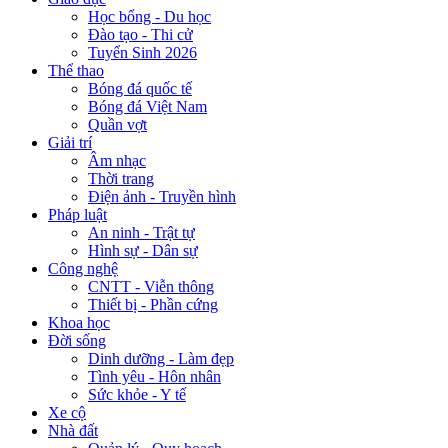
Học bổng - Du học
Đào tạo - Thi cử
Tuyển Sinh 2026
Thể thao
Bóng đá quốc tế
Bóng đá Việt Nam
Quần vợt
Giải trí
Âm nhạc
Thời trang
Điện ảnh - Truyền hình
Pháp luật
An ninh - Trật tự
Hình sự - Dân sự
Công nghệ
CNTT - Viễn thông
Thiết bị - Phần cứng
Khoa học
Đời sống
Dinh dưỡng - Làm đẹp
Tình yêu - Hôn nhân
Sức khỏe - Y tế
Xe cộ
Nhà đất