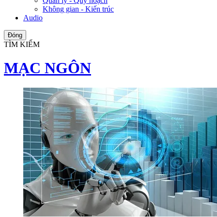
Quản lý - Quy hoạch
Không gian - Kiến trúc
Audio
Đóng
TÌM KIẾM
MẠC NGÔN