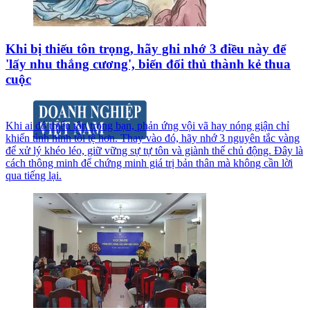
Khi bị thiếu tôn trọng, hãy ghi nhớ 3 điều này để
'lấy nhu thắng cương', biến đối thủ thành kẻ thua
cuộc
Khi ai đó thiếu tôn trọng bạn, phản ứng vội vã hay nóng giận chỉ
khiến tình hình tồi tệ hơn. Thay vào đó, hãy nhớ 3 nguyên tắc vàng
để xử lý khéo léo, giữ vững sự tự tôn và giành thế chủ động. Đây là
cách thông minh để chứng minh giá trị bản thân mà không cần lời
qua tiếng lại.