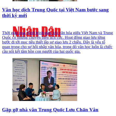
Văn học dịch Trung Quốc tại Việt Nam bước sang
thời kỳ mới
Thời gian qua, hành trình giao lưu văn hóa giữa Việt Nam và Trung
Quốc có những chuyển biến tích cực. Hoạt động giao lưu từng
bước đi tới mục tiêu thiết lập sự giao lưu 2 chiều. Đây là yếu tố
quan trọng cho sự hội nhập văn hóa, trong đó văn học luôn là chiếc
cầu nối kết tâm hồn con người của hai quốc gia.
Gặp gỡ nhà văn Trung Quốc Lưu Chấn Vân