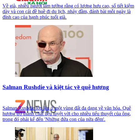
Về già, nhiều người lầm tưởng rằng có lương hưu cao, sổ tiết kiệm
dày và con cái đề huề đi du lịch, nhảy đầm, đánh bài mỗi ngày là
đỉnh cao của hạnh phúc tuổi già.
Salman Rushdie và kiệt tác về quê hương
Salman Rushdie lớn lên ở một vùng đất đa dạng về văn hóa. Quê
hương trở thành chất liệu tuyệt vời cho nhiều tiểu thuyết của ông,
trong đó phải kể đến 'Những đứa con của nửa đêm'.