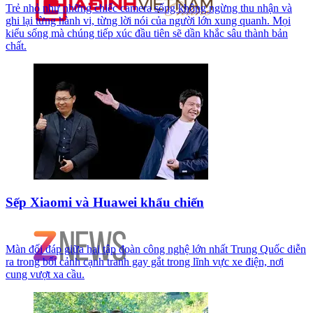
Trẻ nhỏ như những chiếc camera sống không ngừng thu nhận và
ghi lại từng hành vi, từng lời nói của người lớn xung quanh. Mọi
kiểu sống mà chúng tiếp xúc đầu tiên sẽ dần khắc sâu thành bản
chất.
Sếp Xiaomi và Huawei khẩu chiến
Màn đối đáp giữa hai tập đoàn công nghệ lớn nhất Trung Quốc diễn
ra trong bối cảnh cạnh tranh gay gắt trong lĩnh vực xe điện, nơi
cung vượt xa cầu.