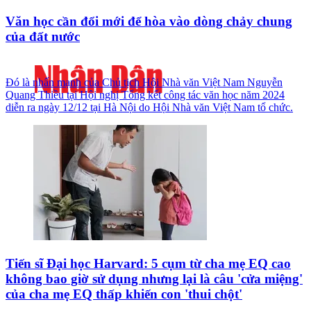
Văn học cần đổi mới để hòa vào dòng chảy chung
của đất nước
Đó là nhấn mạnh của Chủ tịch Hội Nhà văn Việt Nam Nguyễn
Quang Thiều tại Hội nghị Tổng kết công tác văn học năm 2024
diễn ra ngày 12/12 tại Hà Nội do Hội Nhà văn Việt Nam tổ chức.
Tiến sĩ Đại học Harvard: 5 cụm từ cha mẹ EQ cao
không bao giờ sử dụng nhưng lại là câu 'cửa miệng'
của cha mẹ EQ thấp khiến con 'thui chột'