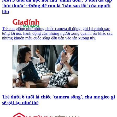
'hút thuốc': Đừng để con là 'bản sao lỗi' của người
lớn
Trẻ con giống như những chiếc camera di động, ghi lại chính xác
từng lời nói, hành động của những người xung quanh, rồi khắc sâu
những khuôn mẫu cuộc sống đầu tiên vào tận xương tủy.
Trẻ dưới 6 tuổi là chiếc 'camera sống', cha mẹ gieo gì
sẽ gặt lại như thế