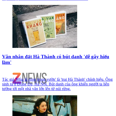
Văn nhân đất Hà Thành có bút danh 'dễ gây hiểu
lầm'
Tác giả 'Mùa lá rụng trong vườn' là 'trai Hà Thành' chính hiệu. Ông
sinh ra ở Đống Đa, Hà Nội. Bút danh của ông khiến người ta liên
tưởng tới một nhà văn lớn lên từ núi rừng.