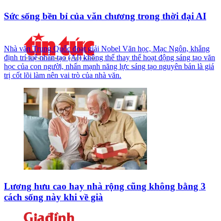
Sức sống bền bỉ của văn chương trong thời đại AI
Nhà văn Trung Quốc đoạt giải Nobel Văn học, Mạc Ngôn, khẳng
định trí tuệ nhân tạo (AI) không thể thay thế hoạt động sáng tạo văn
học của con người, nhấn mạnh năng lực sáng tạo nguyên bản là giá
trị cốt lõi làm nên vai trò của nhà văn.
Lương hưu cao hay nhà rộng cũng không bằng 3
cách sống này khi về già