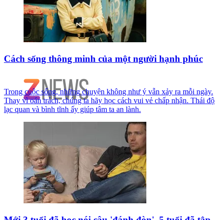
Cách sống thông minh của một người hạnh phúc
Trong cuộc sống, những chuyện không như ý vẫn xảy ra mỗi ngày.
Thay vì oán trách, chúng ta hãy học cách vui vẻ chấp nhận. Thái độ
lạc quan và bình tĩnh ấy giúp tâm ta an lành.
Mới 3 tuổi đã học nói câu 'đánh đòn', 5 tuổi đã tập