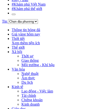
#Khám phá Việt Nam
#Khám phá thế giới
Tin
Thông tin bóng đá
Giá vàng hôm nay
Thời tiết
Xem thêm tiện ích
Thế giới
Xã hội
Thời sự
Giao thông
Môi trường - Khí hậu
Văn hóa
Nghệ thuật
Ẩm thực
Du lịch
Kinh tế
Lao động - Việc làm
Tài chính
Chứng khoán
Kinh doanh
Giáo dục