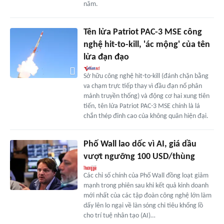
năm.
Tên lửa Patriot PAC-3 MSE công
nghệ hit-to-kill, 'ác mộng' của tên
lửa đạn đạo
Sở hữu công nghệ hit-to-kill (đánh chặn bằng
va chạm trực tiếp thay vì đầu đạn nổ phân
mảnh truyền thống) và động cơ hai xung tiên
tiến, tên lửa Patriot PAC-3 MSE chính là lá
chắn thép đỉnh cao của không quân hiện đại.
Phố Wall lao dốc vì AI, giá dầu
vượt ngưỡng 100 USD/thùng
Các chỉ số chính của Phố Wall đồng loạt giảm
mạnh trong phiên sau khi kết quả kinh doanh
mới nhất của các tập đoàn công nghệ lớn làm
dấy lên lo ngại về làn sóng chi tiêu khổng lồ
cho trí tuệ nhân tạo (AI)…