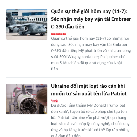
Quân sự thế giới hôm nay (11-7):
Séc nhận máy bay vận tải Embraer
C-390 đầu tiên
Quân sự thế giới hôm nay (11-7) có những nội
dung sau: Séc nhận máy bay vận tải Embraer
C-390 đầu tiên; Mỹ phát triển vũ khí laser công
suất 500kW dạng container; Philippines chốt
mua 5 tàu chiến đã qua sử dụng của Nhật
Bản.
Ukraine đối mặt loạt rào cản khi
muốn tự sản xuất tên lửa Patriot
Dù được Tổng thống Mỹ Donald Trump 'bật
đèn xanh', tuyên bố sẽ cấp phép chế tạo tên
lửa Patriot, Ukraine vẫn phải vượt qua hàng
loạt rào cản về pháp lý, công nghệ, chuỗi cung
ứng và hạ tầng trước khi có thể lắp ráp những
quả đạn đầu tiên.