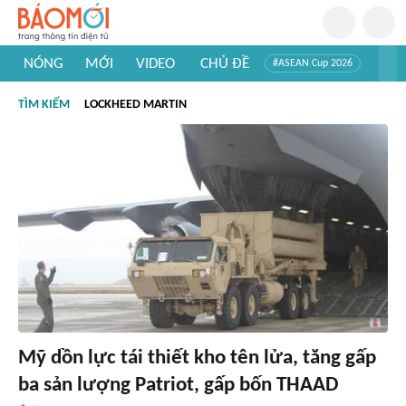
NÓNG
MỚI
VIDEO
CHỦ ĐỀ
#ASEAN Cup 2026
#Trí tuệ nhân tạo
#Mỹ - Iran
#Khám phá Việt Nam
TÌM KIẾM
LOCKHEED MARTIN
#Khám phá thế giới
Mỹ dồn lực tái thiết kho tên lửa, tăng gấp
ba sản lượng Patriot, gấp bốn THAAD