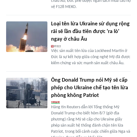
châu Âu; Đức phê duyệt ngân sách mua tàu hộ
vệ F128 MEKO.
Loại tên lửa Ukraine sử dụng rộng
rãi sẽ lần đầu tiên được 'ra lò'
ngay ở châu Âu
Việc sản xuất tên lửa của Lockheed Martin ở
Đức là sự kết hợp giữa công nghệ Mỹ đã được
kiểm chứng và sức mạnh sản xuất châu Âu.
Ông Donald Trump nói Mỹ sẽ cấp
phép cho Ukraine chế tạo tên lửa
phòng không Patriot
Hãng tin Reuters dẫn lời Tổng thống Mỹ
Donald Trump cho biết hôm 8/7 (giờ địa
phương) rằng Mỹ sẽ cấp cho Ukraine giấy
phép sản xuất hệ thống đánh chặn tên lửa
Patriot, trong bối cảnh cuộc chiến giữa Nga và