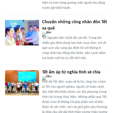
hiện rõ trên từng gương mặt người lao động
trước giờ khởi hành.
Chuyện những công nhân đón Tết
xa quê
Tết Nguyên đán 2026 đã cận kề. Trong khi
nhiều gia đình đang háo hức mua sắm, trở về
quê sum vầy cùng gia đình thì với không ít
công nhân lao động khó khăn, bên cạnh niềm
vui Xuân mới lại có nỗi nhớ nhà.
Tết ấm áp từ nghĩa tình sẻ chia
Mỗi độ Tết đến, xuân về là lúc công tác chăm
lo Tết cho người nghèo, người có hoàn cảnh
đặc biệt khó khăn được các địa phương trong
tỉnh chú trọng thực hiện. Những phần quà Tết
được trao đi không chỉ góp phần san sẻ khó
khăn về vật chất, mà còn gửi gắm yêu thương,
là nhịp cầu nối dài tinh thần tương thân tương