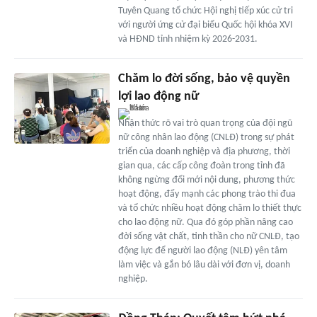
Tuyên Quang tổ chức Hội nghị tiếp xúc cử tri
với người ứng cử đại biểu Quốc hội khóa XVI
và HĐND tỉnh nhiệm kỳ 2026-2031.
Chăm lo đời sống, bảo vệ quyền
lợi lao động nữ
Nhận thức rõ vai trò quan trọng của đội ngũ
nữ công nhân lao động (CNLĐ) trong sự phát
triển của doanh nghiệp và địa phương, thời
gian qua, các cấp công đoàn trong tỉnh đã
không ngừng đổi mới nội dung, phương thức
hoạt động, đẩy mạnh các phong trào thi đua
và tổ chức nhiều hoạt động chăm lo thiết thực
cho lao động nữ. Qua đó góp phần nâng cao
đời sống vật chất, tinh thần cho nữ CNLĐ, tạo
động lực để người lao động (NLĐ) yên tâm
làm việc và gắn bó lâu dài với đơn vị, doanh
nghiệp.