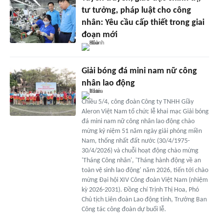
tư tưởng, pháp luật cho công
nhân: Yêu cầu cấp thiết trong giai
đoạn mới
Giải bóng đá mini nam nữ công
nhân lao động
Chiều 5/4, công đoàn Công ty TNHH Giầy
Aleron Việt Nam tổ chức lễ khai mạc Giải bóng
đá mini nam nữ công nhân lao động chào
mừng kỷ niệm 51 năm ngày giải phóng miền
Nam, thống nhất đất nước (30/4/1975-
30/4/2026) và chuỗi hoạt động chào mừng
'Tháng Công nhân', 'Tháng hành động về an
toàn vệ sinh lao động' năm 2026, tiến tới chào
mừng Đại hội XIV Công đoàn Việt Nam (nhiệm
kỳ 2026-2031). Đồng chí Trịnh Thị Hoa, Phó
Chủ tịch Liên đoàn Lao động tỉnh, Trưởng Ban
Công tác công đoàn dự buổi lễ.