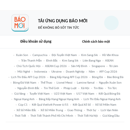
TẢI ỨNG DỤNG BÁO MỚI
ĐỂ KHÔNG BỎ SÓT TIN TỨC
Điều khoản sử dụng
Chính sách bảo mật
Xuân Son
Campuchia
Đội Tuyển Việt Nam
Kim Sang-Sik
Hồ Văn Khoa
Trần Thanh Mẫn
Đình Bắc
Kim Sang Sik
Liên Bang Nga
ASEAN
Chủ Tịch Quốc Hội
ASEAN Cup 2026
Sân Mỹ Đình
Singapore
Tô Lâm
Mũi Nghê
Indonesia
Ukraine
Doanh Nghiệp
Năm
AFF Cup 2026
Lịch Thi Đấu AFF Cup 2026
Bảng Xếp Hạng AFF Cup 2026
Bóng Đá
Báo Bóng Đá
Bóng Đá Việt Nam
Thể Thao
Lionel Messi
Lamine Yamal
Nguyễn Xuân Son
Nguyễn Đình Bắc
Tin Thế Giới
Pháp Luật
Xã Hội
Tin Bão
Tin Tức
Giá Vàng
Tuyển Việt Nam
U23 Việt Nam
U17 Việt Nam
Kết Quả Bóng Đá
Ngoại Hạng Anh
Bảng Xếp Hạng Ngoại Hạng Anh
Lịch Thi Đấu Ngoại Hạng Anh
Cúp C1
Kết Quả Vietlott Power 6/55
Kết Quả Xổ Số
Xổ Số Miền Nam
Xổ Số Miền Bắc
Xổ Số Miền Trung
Giao Thông
Thời Sự
Lịch Vạn Niên
Thời Tiết
Thời Tiết Thành Phố Hồ Chí Minh
Thời Tiết Hà Nội
Giá Xăng Dầu