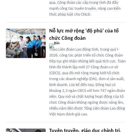
qua, Công đoàn các cấp trong tỉnh đã đẩy
mạnh công tác tuyên truyền, nâng cao kiến
thức pháp luật cho CNLĐ.
Nỗ lực mở rộng 'độ phủ' của tổ
chức Công đoàn
Theo Liên đoàn Lao động tỉnh, trong quý I-
2026, công tác phát triển tổ chức Công đoàn
tiếp tục ghi nhận những kết quả tích cực. Toàn
tỉnh đã thành lập mới 27 Công đoàn cơ sở
(CĐCS), qua đó mở rộng mạng lưới tổ chức
trong các doanh nghiệp (DN), đơn vị sản xuất,
kinh doanh. Lũy kế đến nay, Đồng Nai có
khoảng 2,3 ngàn CĐCS với hơn 747 ngàn đoàn
viên. Quy mô và chất lượng hoạt động của tổ
chức Công đoàn không ngừng được nâng lên,
nhiều năm liền được Tổng Liên đoàn Lao động
Việt Nam đánh giá cao.
Tuyên truyền, giáo dục chính trị,