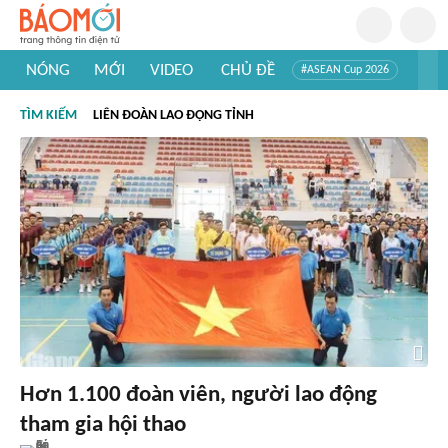
NÓNG
MỚI
VIDEO
CHỦ ĐỀ
#ASEAN Cup 2026
#Trí tuệ nhân tạo
#Mỹ - Iran
#Khám phá Việt Nam
TÌM KIẾM
LIÊN ĐOÀN LAO ĐỘNG TỈNH
#Khám phá thế giới
Hơn 1.100 đoàn viên, người lao động
tham gia hội thao