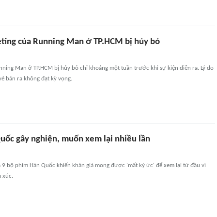
eting của Running Man ở TP.HCM bị hủy bỏ
ning Man ở TP.HCM bị hủy bỏ chỉ khoảng một tuần trước khi sự kiện diễn ra. Lý do
é bán ra không đạt kỳ vọng.
uốc gây nghiện, muốn xem lại nhiều lần
 9 bộ phim Hàn Quốc khiến khán giả mong được 'mất ký ức' để xem lại từ đầu vì
 xúc.