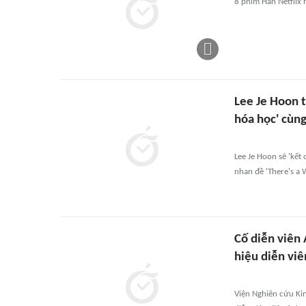
8 phim Hàn Netflix 
Lee Je Hoon t
hóa học' cùn
Lee Je Hoon sẽ 'kết 
nhan đề 'There's a 
Cố diễn viên
hiệu diễn vi
Viện Nghiên cứu Ki