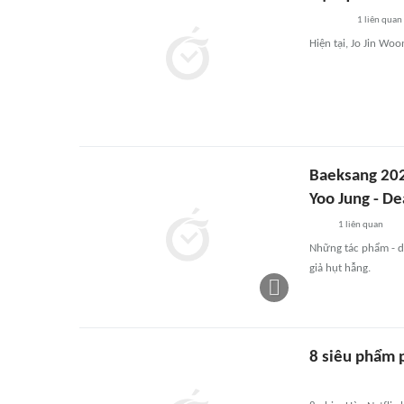
1
liên quan
Hiện tại, Jo Jin Woo
Baeksang 202
Yoo Jung - De
1
liên quan
Những tác phẩm - d
giả hụt hẫng.
8 siêu phẩm 