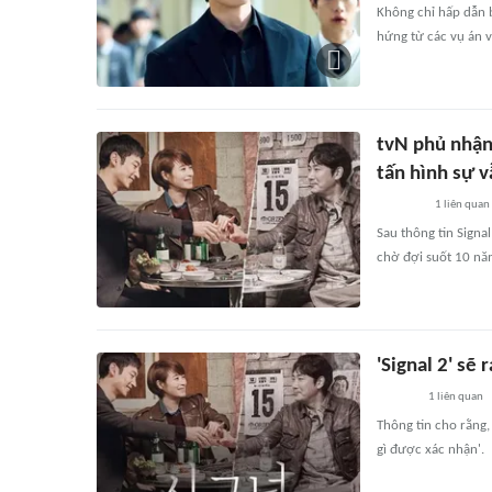
Không chỉ hấp dẫn 
hứng từ các vụ án v
tvN phủ nhận 
tấn hình sự 
1
liên quan
Sau thông tin Signa
chờ đợi suốt 10 năm
'Signal 2' sẽ
1
liên quan
Thông tin cho rằng,
gì được xác nhận'.