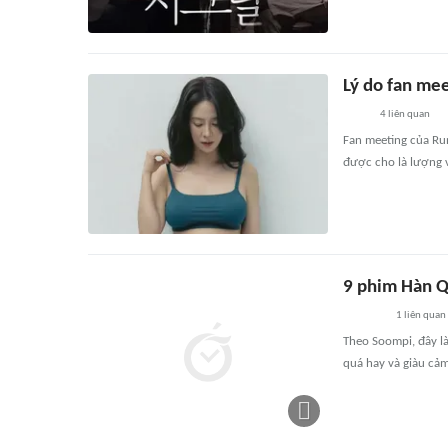
Lý do fan me
4
liên quan
Fan meeting của Run
được cho là lượng v
9 phim Hàn Q
1
liên quan
Theo Soompi, đây là
quá hay và giàu cảm