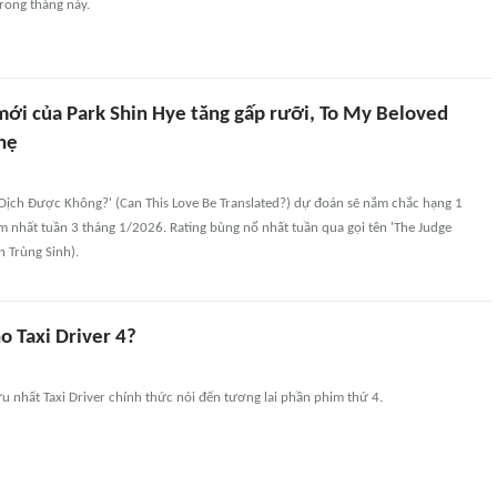
trong tháng này.
mới của Park Shin Hye tăng gấp rưỡi, To My Beloved
hẹ
 Dịch Được Không?' (Can This Love Be Translated?) dự đoán sẽ nắm chắc hạng 1
 nhất tuần 3 tháng 1/2026. Rating bùng nổ nhất tuần qua gọi tên 'The Judge
 Trùng Sinh).
o Taxi Driver 4?
u nhất Taxi Driver chính thức nói đến tương lai phần phim thứ 4.