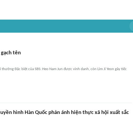
ị gạch tên
i thưởng Đặc biệt của SBS: Heo Nam Jun được vinh danh, còn Lim Ji Yeon gây tiếc
ruyền hình Hàn Quốc phản ánh hiện thực xã hội xuất sắc