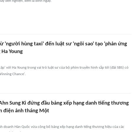
hay đến nghiện, xem là dính ngay.
ừ 'người hùng taxi' đến luật sư 'ngôi sao' tạo 'phản ứng
g Ha Young
cặp' với Ha Young trong vai trò luật sư của bộ phim truyền hình sắp tới (đài SBS) có
Winning Chance'.
 Ahn Sung Ki đứng đầu bảng xếp hạng danh tiếng thương
ên điện ảnh tháng Một
nh doanh Hàn Quốc vừa công bố bảng xếp hạng danh tiếng thương hiệu của các