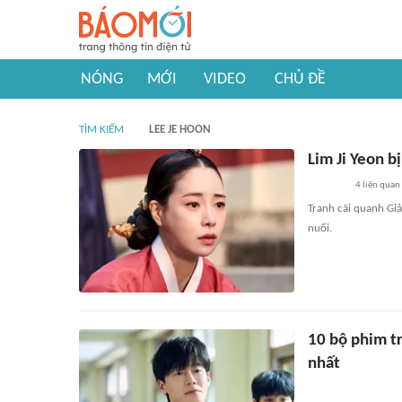
NÓNG
MỚI
VIDEO
CHỦ ĐỀ
TÌM KIẾM
LEE JE HOON
Lim Ji Yeon b
4
liên quan
Tranh cãi quanh Giả
nuối.
10 bộ phim t
nhất