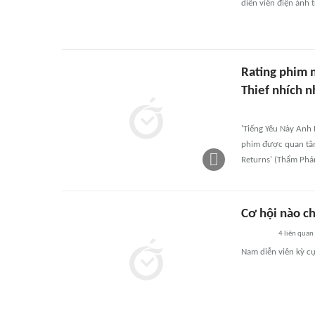
diễn viên điện ảnh 
Rating phim 
Thief nhích n
'Tiếng Yêu Này Anh
phim được quan tâm
Returns' (Thẩm Phán
Cơ hội nào ch
4
liên quan
Nam diễn viên kỳ cự