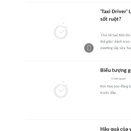
'Taxi Driver'
sốt ruột?
'Chú lái taxi Kim D
thể giấu' dành trọ
meeting sắp sửa 'hạ
Biểu tượng g
1
liên quan
Kim Hye Soo đăng tả
trước đây.
Hậu quả của v