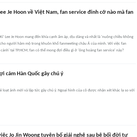
 Lee Je Hoon về Việt Nam, fan service đỉnh cỡ nào mà fan
o Ki' Lee Je Hoon mang đến khía cạnh ấm áp, dịu dàng và nhất là 'nuông chiều không
n cho người hâm mộ trong khuôn khổ fanmeeting châu Á của mình. Với việc fan
 cánh' tại TP.HCM, fan có thể mong đợi điều gì ở 'ông hoàng fan service' này?
ợi cảm Hàn Quốc gây chú ý
i loạt ảnh mới và lập tức gây chú ý. Ngoại hình của cô được nhận xét khác lạ so với
iệc Jo Jin Woong tuyên bố giải nghệ sau bê bối đời tư