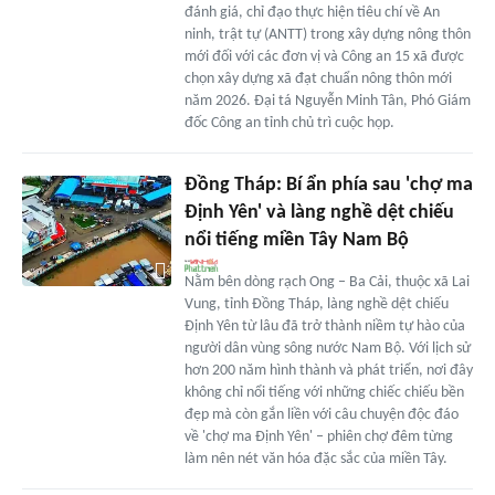
đánh giá, chỉ đạo thực hiện tiêu chí về An
ninh, trật tự (ANTT) trong xây dựng nông thôn
mới đối với các đơn vị và Công an 15 xã được
chọn xây dựng xã đạt chuẩn nông thôn mới
năm 2026. Đại tá Nguyễn Minh Tân, Phó Giám
đốc Công an tỉnh chủ trì cuộc họp.
Đồng Tháp: Bí ẩn phía sau 'chợ ma
Định Yên' và làng nghề dệt chiếu
nổi tiếng miền Tây Nam Bộ
Nằm bên dòng rạch Ong – Ba Cải, thuộc xã Lai
Vung, tỉnh Đồng Tháp, làng nghề dệt chiếu
Định Yên từ lâu đã trở thành niềm tự hào của
người dân vùng sông nước Nam Bộ. Với lịch sử
hơn 200 năm hình thành và phát triển, nơi đây
không chỉ nổi tiếng với những chiếc chiếu bền
đẹp mà còn gắn liền với câu chuyện độc đáo
về 'chợ ma Định Yên' – phiên chợ đêm từng
làm nên nét văn hóa đặc sắc của miền Tây.