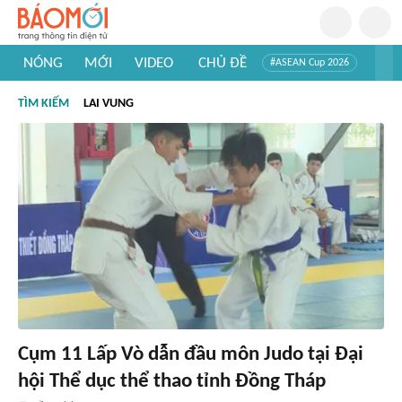
NÓNG
MỚI
VIDEO
CHỦ ĐỀ
#ASEAN Cup 2026
#Trí tuệ nhân tạo
#Mỹ - Iran
#Khám phá Việt Nam
TÌM KIẾM
LAI VUNG
#Khám phá thế giới
Cụm 11 Lấp Vò dẫn đầu môn Judo tại Đại
hội Thể dục thể thao tỉnh Đồng Tháp