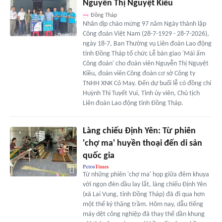
Nguyễn Thị Nguyệt Kiều
Đồng Tháp
Nhân dịp chào mừng 97 năm Ngày thành lập
Công đoàn Việt Nam (28-7-1929 - 28-7-2026),
ngày 18-7, Ban Thường vụ Liên đoàn Lao động
tỉnh Đồng Tháp tổ chức Lễ bàn giao 'Mái ấm
Công đoàn' cho đoàn viên Nguyễn Thị Nguyệt
Kiều, đoàn viên Công đoàn cơ sở Công ty
TNHH XNK Cỏ May. Đến dự buổi lễ có đồng chí
Huỳnh Thị Tuyết Vui, Tỉnh ủy viên, Chủ tịch
Liên đoàn Lao động tỉnh Đồng Tháp.
Làng chiếu Định Yên: Từ phiên
'chợ ma' huyền thoại đến di sản
quốc gia
Từ những phiên 'chợ ma' họp giữa đêm khuya
với ngọn đèn dầu lay lắt, làng chiếu Định Yên
(xã Lai Vung, tỉnh Đồng Tháp) đã đi qua hơn
một thế kỷ thăng trầm. Hôm nay, dẫu tiếng
máy dệt công nghiệp đã thay thế dần khung