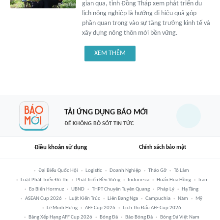
gian qua, tỉnh Đồng Tháp xem phát triển du
lịch nông nghiệp là hướng đi hiệu quả góp
phần quan trọng vào sự tăng trưởng kinh tế và
xây dựng nông thôn mới bền vững.
XEM THÊM
TẢI ỨNG DỤNG BÁO MỚI
ĐỂ KHÔNG BỎ SÓT TIN TỨC
Điều khoản sử dụng
Chính sách bảo mật
Đại Biểu Quốc Hội
Logistic
Doanh Nghiệp
Tháo Gỡ
Tô Lâm
Luật Phát Triển Đô Thị
Phát Triển Bền Vững
Indonesia
Huấn Hoa Hồng
Iran
Eo Biển Hormuz
UBND
THPT Chuyên Tuyên Quang
Pháp Lý
Hạ Tầng
ASEAN Cup 2026
Luật Kiến Trúc
Liên Bang Nga
Campuchia
Năm
Mỹ
Lê Minh Hưng
AFF Cup 2026
Lịch Thi Đấu AFF Cup 2026
Bảng Xếp Hạng AFF Cup 2026
Bóng Đá
Báo Bóng Đá
Bóng Đá Việt Nam