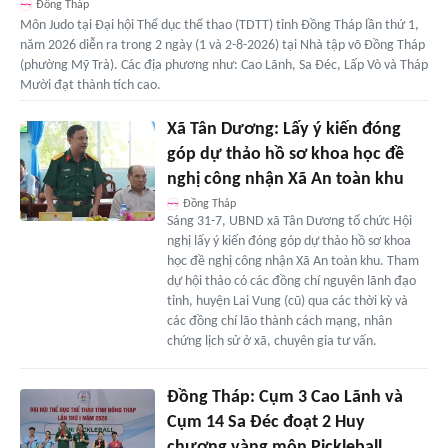
Đồng Tháp
Môn Judo tại Đại hội Thể dục thể thao (TDTT) tỉnh Đồng Tháp lần thứ 1,
năm 2026 diễn ra trong 2 ngày (1 và 2-8-2026) tại Nhà tập võ Đồng Tháp
(phường Mỹ Trà). Các địa phương như: Cao Lãnh, Sa Đéc, Lấp Vò và Tháp
Mười đạt thành tích cao.
Xã Tân Dương: Lấy ý kiến đóng
góp dự thảo hồ sơ khoa học đề
nghị công nhận Xã An toàn khu
Đồng Tháp
Sáng 31-7, UBND xã Tân Dương tổ chức Hội
nghị lấy ý kiến đóng góp dự thảo hồ sơ khoa
học đề nghị công nhận Xã An toàn khu. Tham
dự hội thảo có các đồng chí nguyên lãnh đạo
tỉnh, huyện Lai Vung (cũ) qua các thời kỳ và
các đồng chí lão thành cách mạng, nhân
chứng lịch sử ở xã, chuyên gia tư vấn.
Đồng Tháp: Cụm 3 Cao Lãnh và
Cụm 14 Sa Đéc đoạt 2 Huy
chương vàng môn Pickleball