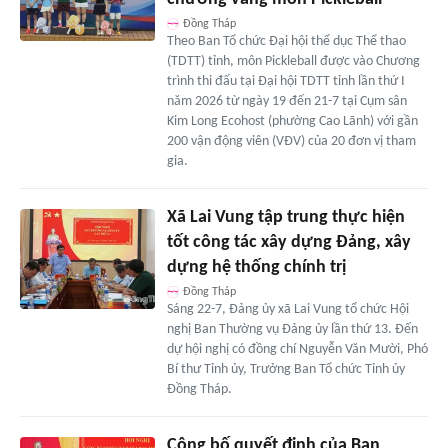
Đồng Tháp
Theo Ban Tổ chức Đại hội thể dục Thể thao
(TDTT) tỉnh, môn Pickleball được vào Chương
trình thi đấu tại Đại hội TDTT tỉnh lần thứ I
năm 2026 từ ngày 19 đến 21-7 tại Cụm sân
Kim Long Ecohost (phường Cao Lãnh) với gần
200 vận động viên (VĐV) của 20 đơn vị tham
gia.
Xã Lai Vung tập trung thực hiện
tốt công tác xây dựng Đảng, xây
dựng hệ thống chính trị
Đồng Tháp
Sáng 22-7, Đảng ủy xã Lai Vung tổ chức Hội
nghị Ban Thường vụ Đảng ủy lần thứ 13. Đến
dự hội nghị có đồng chí Nguyễn Văn Mười, Phó
Bí thư Tỉnh ủy, Trưởng Ban Tổ chức Tỉnh ủy
Đồng Tháp.
Công bố quyết định của Ban