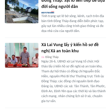
Đồng Tháp: Sạt lở liên tiếp đe dọa
đời sống người dân
Tình trạng sạt lở bờ sông, kênh, rạch trên địa
bàn tỉnh Đồng Tháp đang diễn biến phức tạp,
gây sụt lún nhiều công trình giao thông và đe
dọa nhà cửa của người dân.
Xã Lai Vung lấy ý kiến hồ sơ đề
nghị Xã an toàn khu
Đồng Tháp
Ngày 26-6, UBND xã Lai Vung tổ chức Hội
thảo lấy ý kiến hồ sơ đề nghị xã an toàn khu.
Tham dự hội thảo có đồng chí Nguyễn Đắc
Hiền, nguyên Phó Bí thư Thường trực Tỉnh ủy
Đồng Tháp; các đồng chí nguyên lãnh đạo
Đảng ủy, UBND các xã: Tân Thành, Tân Phước,
Định An, Định Yên qua các thời kỳ và lão thành
cách mạng, nhân chứng lịch sử ở xã, chuyên
gia tư vấn.