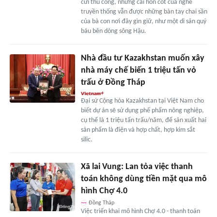
cửi thủ công, nhưng cái hồn cốt của nghề
truyền thống vẫn được những bàn tay chai sần
của bà con nơi đây gìn giữ, như một di sản quý
báu bên dòng sông Hậu.
Nhà đầu tư Kazakhstan muốn xây
nhà máy chế biến 1 triệu tấn vỏ
trấu ở Đồng Tháp
Đại sứ Cộng hòa Kazakhstan tại Việt Nam cho
biết dự án sẽ sử dụng phế phẩm nông nghiệp,
cụ thể là 1 triệu tấn trấu/năm, để sản xuất hai
sản phẩm là điện và hợp chất, hợp kim sắt
silic.
Xã lai Vung: Lan tỏa việc thanh
toán không dùng tiền mặt qua mô
hình Chợ 4.0
Đồng Tháp
Việc triển khai mô hình Chợ 4.0 - thanh toán