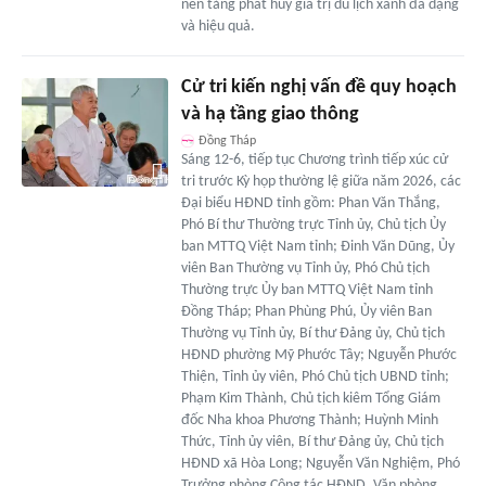
nền tảng phát huy giá trị du lịch xanh đa dạng
và hiệu quả.
Cử tri kiến nghị vấn đề quy hoạch
và hạ tầng giao thông
Đồng Tháp
Sáng 12-6, tiếp tục Chương trình tiếp xúc cử
tri trước Kỳ họp thường lệ giữa năm 2026, các
Đại biểu HĐND tỉnh gồm: Phan Văn Thắng,
Phó Bí thư Thường trực Tỉnh ủy, Chủ tịch Ủy
ban MTTQ Việt Nam tỉnh; Đinh Văn Dũng, Ủy
viên Ban Thường vụ Tỉnh ủy, Phó Chủ tịch
Thường trực Ủy ban MTTQ Việt Nam tỉnh
Đồng Tháp; Phan Phùng Phú, Ủy viên Ban
Thường vụ Tỉnh ủy, Bí thư Đảng ủy, Chủ tịch
HĐND phường Mỹ Phước Tây; Nguyễn Phước
Thiện, Tỉnh ủy viên, Phó Chủ tịch UBND tỉnh;
Phạm Kim Thành, Chủ tịch kiêm Tổng Giám
đốc Nha khoa Phương Thành; Huỳnh Minh
Thức, Tỉnh ủy viên, Bí thư Đảng ủy, Chủ tịch
HĐND xã Hòa Long; Nguyễn Văn Nghiệm, Phó
Trưởng phòng Công tác HĐND, Văn phòng