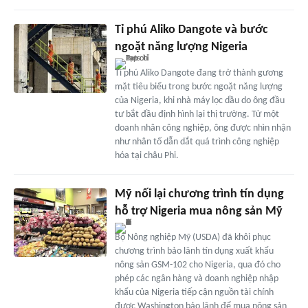
Tỉ phú Aliko Dangote và bước
ngoặt năng lượng Nigeria
Tỉ phú Aliko Dangote đang trở thành gương
mặt tiêu biểu trong bước ngoặt năng lượng
của Nigeria, khi nhà máy lọc dầu do ông đầu
tư bắt đầu định hình lại thị trường. Từ một
doanh nhân công nghiệp, ông được nhìn nhận
như nhân tố dẫn dắt quá trình công nghiệp
hóa tại châu Phi.
Mỹ nối lại chương trình tín dụng
hỗ trợ Nigeria mua nông sản Mỹ
Bộ Nông nghiệp Mỹ (USDA) đã khôi phục
chương trình bảo lãnh tín dụng xuất khẩu
nông sản GSM-102 cho Nigeria, qua đó cho
phép các ngân hàng và doanh nghiệp nhập
khẩu của Nigeria tiếp cận nguồn tài chính
được Washington bảo lãnh để mua nông sản