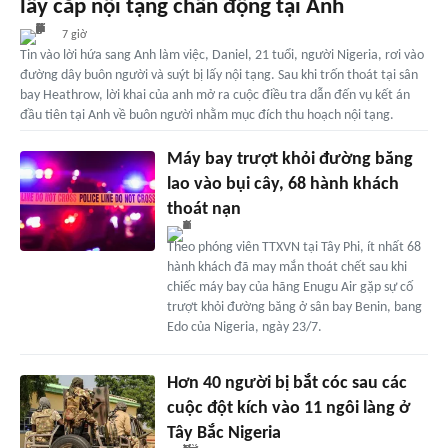
lấy cắp nội tạng chấn động tại Anh
7 giờ
Tin vào lời hứa sang Anh làm việc, Daniel, 21 tuổi, người Nigeria, rơi vào
đường dây buôn người và suýt bị lấy nội tạng. Sau khi trốn thoát tại sân
bay Heathrow, lời khai của anh mở ra cuộc điều tra dẫn đến vụ kết án
đầu tiên tại Anh về buôn người nhằm mục đích thu hoạch nội tạng.
Máy bay trượt khỏi đường băng
lao vào bụi cây, 68 hành khách
thoát nạn
Theo phóng viên TTXVN tại Tây Phi, ít nhất 68
hành khách đã may mắn thoát chết sau khi
chiếc máy bay của hãng Enugu Air gặp sự cố
trượt khỏi đường băng ở sân bay Benin, bang
Edo của Nigeria, ngày 23/7.
Hơn 40 người bị bắt cóc sau các
cuộc đột kích vào 11 ngôi làng ở
Tây Bắc Nigeria