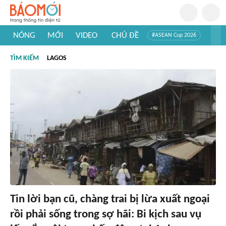
NÓNG
MỚI
VIDEO
CHỦ ĐỀ
#ASEAN Cup 2026
#Trí tuệ nhân tạo
#Mỹ - Iran
#Khám phá Việt Nam
TÌM KIẾM
LAGOS
#Khám phá thế giới
Tin lời bạn cũ, chàng trai bị lừa xuất ngoại
rồi phải sống trong sợ hãi: Bi kịch sau vụ