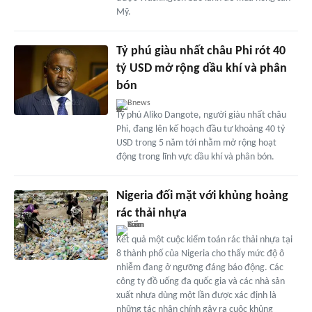
Mỹ.
Tỷ phú giàu nhất châu Phi rót 40
tỷ USD mở rộng dầu khí và phân
bón
Bnews
Tỷ phú Aliko Dangote, người giàu nhất châu
Phi, đang lên kế hoạch đầu tư khoảng 40 tỷ
USD trong 5 năm tới nhằm mở rộng hoạt
động trong lĩnh vực dầu khí và phân bón.
Nigeria đối mặt với khủng hoảng
rác thải nhựa
Kết quả một cuộc kiểm toán rác thải nhựa tại
8 thành phố của Nigeria cho thấy mức độ ô
nhiễm đang ở ngưỡng đáng báo động. Các
công ty đồ uống đa quốc gia và các nhà sản
xuất nhựa dùng một lần được xác định là
những tác nhân chính gây ra cuộc khủng