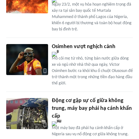
Ngày 23/2, một vụ hỏa hoạn nghiêm trọng đã
xảy ra tại sân bay quốc tế Murtala
Muhammed ở thành phố Lagos của Nigeria,
khiến 6 người bị thương và toàn bộ hoạt động
bay bị đình trệ.
Osimhen vượt nghịch cảnh
Mồ côi mẹ từ nhỏ, từng bán nước giữa dòng
xe và ngủ nhờ nhà thờ qua ngày, Victor
Osimhen bước ra khỏi khu ổ chuột Olusosun để
trở thành một trong những tiền đạo hàng đầu
thế giới.
Động cơ gặp sự cố giữa không
trung, máy bay phải hạ cánh khẩn
cấp
Một máy bay đã phải hạ cánh khẩn cấp ở
Nigeria sau vụ nổ động cơ giữa không trung.