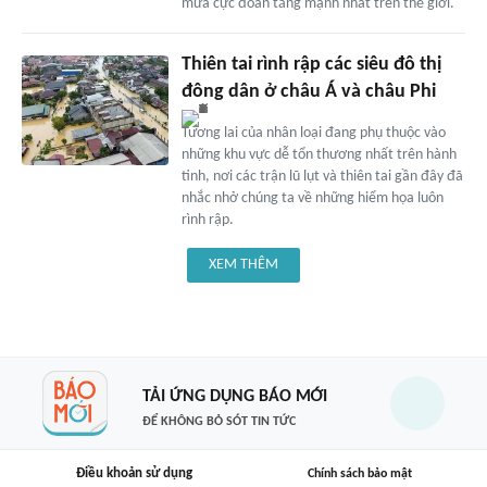
mưa cực đoan tăng mạnh nhất trên thế giới.
Thiên tai rình rập các siêu đô thị
đông dân ở châu Á và châu Phi
Tương lai của nhân loại đang phụ thuộc vào
những khu vực dễ tổn thương nhất trên hành
tinh, nơi các trận lũ lụt và thiên tai gần đây đã
nhắc nhở chúng ta về những hiểm họa luôn
rình rập.
XEM THÊM
TẢI ỨNG DỤNG BÁO MỚI
ĐỂ KHÔNG BỎ SÓT TIN TỨC
Điều khoản sử dụng
Chính sách bảo mật