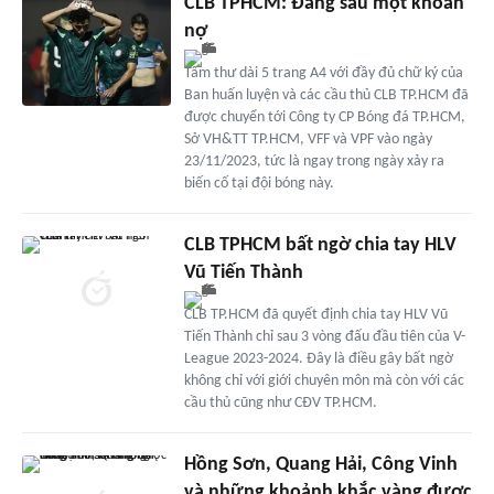
CLB TPHCM: Đằng sau một khoản
nợ
Tâm thư dài 5 trang A4 với đầy đủ chữ ký của
Ban huấn luyện và các cầu thủ CLB TP.HCM đã
được chuyển tới Công ty CP Bóng đá TP.HCM,
Sở VH&TT TP.HCM, VFF và VPF vào ngày
23/11/2023, tức là ngay trong ngày xảy ra
biến cố tại đội bóng này.
CLB TPHCM bất ngờ chia tay HLV
Vũ Tiến Thành
CLB TP.HCM đã quyết định chia tay HLV Vũ
Tiến Thành chỉ sau 3 vòng đấu đầu tiên của V-
League 2023-2024. Đây là điều gây bất ngờ
không chỉ với giới chuyên môn mà còn với các
cầu thủ cũng như CĐV TP.HCM.
Hồng Sơn, Quang Hải, Công Vinh
và những khoảnh khắc vàng được