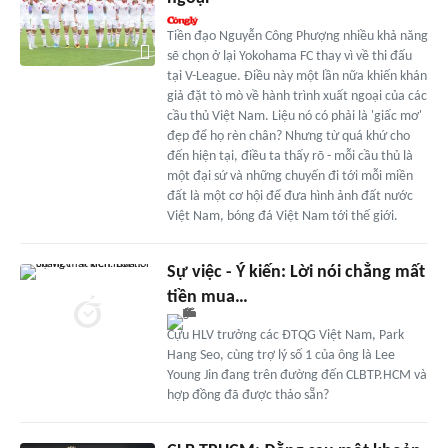
Tiền đạo Nguyễn Công Phượng nhiều khả năng
sẽ chọn ở lại Yokohama FC thay vì về thi đấu
tại V-League. Điều này một lần nữa khiến khán
giả đặt tò mò về hành trình xuất ngoại của các
cầu thủ Việt Nam. Liệu nó có phải là 'giấc mơ'
đẹp để họ rèn chân? Nhưng từ quá khứ cho
đến hiện tại, điều ta thấy rõ - mỗi cầu thủ là
một đại sứ và những chuyến đi tới mỗi miền
đất là một cơ hội để đưa hình ảnh đất nước
Việt Nam, bóng đá Việt Nam tới thế giới.
Sự việc - Ý kiến: Lời nói chẳng mất
tiền mua…
Cựu HLV trưởng các ĐTQG Việt Nam, Park
Hang Seo, cùng trợ lý số 1 của ông là Lee
Young Jin đang trên đường đến CLBTP.HCM và
hợp đồng đã được thảo sẵn?