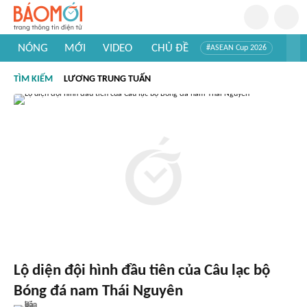
NÓNG
MỚI
VIDEO
CHỦ ĐỀ
#ASEAN Cup 2026
#Trí tuệ nhân tạo
#Mỹ - Iran
#Khám phá Việt Nam
TÌM KIẾM
LƯƠNG TRUNG TUẤN
#Khám phá thế giới
Lộ diện đội hình đầu tiên của Câu lạc bộ
Bóng đá nam Thái Nguyên