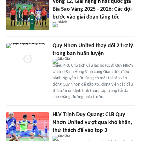
Vòng 12, Giải hạng Nhất quốc gia
Bia Sao Vàng 2025 - 2026: Các đội
bước vào giai đoạn tăng tốc
Quy Nhơn United thay đổi 2 trợ lý
trong ban huấn luyện
Chiều 4-3, Chủ tịch Câu lạc bộ (CLB) Quy Nhơn
United Đinh Hồng Vinh cùng Giám đốc điều
hành Nguyễn Hữu Sang có mặt tại sân vận
động Quy Nhơn để gặp gỡ, động viên các cầu
thủ sớm ổn định tinh thần, tập trung tối đa
cho chặng đường phía trước.
HLV Trịnh Duy Quang: CLB Quy
Nhơn United vượt qua khó khăn,
thử thách để vào top 3