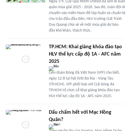
Ngày 3-9, CLB Quy Nhơn United đã làm lễ xuất
quân mùa giải 2025 - 2026. Sau đó, toàn đội di
chuyển vào miền Nam để tập huấn và chuẩn bị
cho trận đấu đầu tiên. HLV trưởng CLB Trịnh
Duy Quang chia sẻ về một mùa giải dự báo
đầy khó khăn, thách thức.
TP.HCM: Khai giảng khóa đào tạo
HLV thể lực cấp độ 1A - AFC năm
2025
Liên đoàn Bóng đá Việt Nam (VFF) cho biết,
ngày 12.8 tại hội SVĐ Bà Rịa - Vũng Tàu
(TP.HCM), VFF phối hợp với CLB bóng đá
TP.HCM tổ chức Lễ khai giảng khóa đào tạo
HLV thể lực cấp độ 1A - AFC năm 2025.
Dấu chấm hết với Mạc Hồng
Quân?
Theo nguồn tin của Saostar, Mạc Hồng Quân