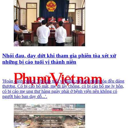
Nhói đau, day dứt khi tham gia phiên tòa xét xử
những bị cáo tuổi vị thành niên
'Hoàn cảnh của cả 3 bị cáo tuổi vị thành niên tại phiên tòa đều đáng
thương. Có bị cáo bố mất, mẹ đi lấy chồng, có bị cáo bố mẹ ly hôn,
có bị cáo mẹ ung thư hàng ngày phải ở bệnh viện nên không có
người bảo ban dạy dỗ...'.