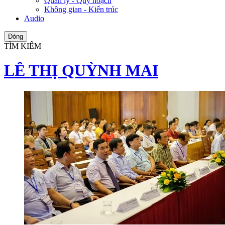
Quản lý - Quy hoạch
Không gian - Kiến trúc
Audio
Đóng
TÌM KIẾM
LÊ THỊ QUỲNH MAI