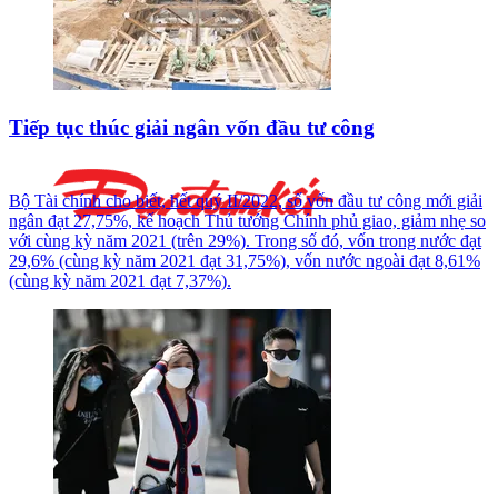
Tiếp tục thúc giải ngân vốn đầu tư công
Bộ Tài chính cho biết, hết quý II/2022, số vốn đầu tư công mới giải
ngân đạt 27,75%, kế hoạch Thủ tướng Chính phủ giao, giảm nhẹ so
với cùng kỳ năm 2021 (trên 29%). Trong số đó, vốn trong nước đạt
29,6% (cùng kỳ năm 2021 đạt 31,75%), vốn nước ngoài đạt 8,61%
(cùng kỳ năm 2021 đạt 7,37%).