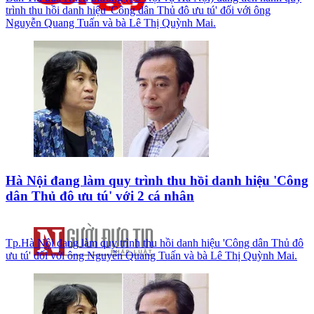
trình thu hồi danh hiệu 'Công dân Thủ đô ưu tú' đối với ông
Nguyễn Quang Tuấn và bà Lê Thị Quỳnh Mai.
Hà Nội đang làm quy trình thu hồi danh hiệu 'Công
dân Thủ đô ưu tú' với 2 cá nhân
Tp.Hà Nội đang làm quy trình thu hồi danh hiệu 'Công dân Thủ đô
ưu tú' đối với ông Nguyễn Quang Tuấn và bà Lê Thị Quỳnh Mai.