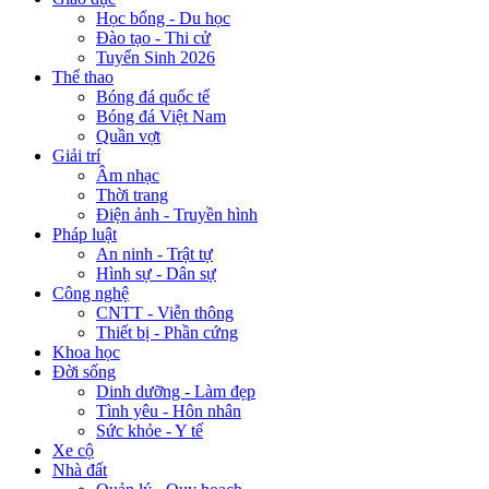
Học bổng - Du học
Đào tạo - Thi cử
Tuyển Sinh 2026
Thể thao
Bóng đá quốc tế
Bóng đá Việt Nam
Quần vợt
Giải trí
Âm nhạc
Thời trang
Điện ảnh - Truyền hình
Pháp luật
An ninh - Trật tự
Hình sự - Dân sự
Công nghệ
CNTT - Viễn thông
Thiết bị - Phần cứng
Khoa học
Đời sống
Dinh dưỡng - Làm đẹp
Tình yêu - Hôn nhân
Sức khỏe - Y tế
Xe cộ
Nhà đất