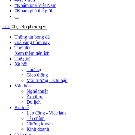
#Khám phá Việt Nam
#Khám phá thế giới
Tin
Thông tin bóng đá
Giá vàng hôm nay
Thời tiết
Xem thêm tiện ích
Thế giới
Xã hội
Thời sự
Giao thông
Môi trường - Khí hậu
Văn hóa
Nghệ thuật
Ẩm thực
Du lịch
Kinh tế
Lao động - Việc làm
Tài chính
Chứng khoán
Kinh doanh
Giáo dục