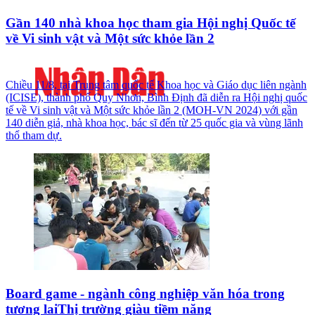
Gần 140 nhà khoa học tham gia Hội nghị Quốc tế
về Vi sinh vật và Một sức khỏe lần 2
Chiều 11/8, tại Trung tâm quốc tế Khoa học và Giáo dục liên ngành
(ICISE), thành phố Quy Nhơn, Bình Định đã diễn ra Hội nghị quốc
tế về Vi sinh vật và Một sức khỏe lần 2 (MOH-VN 2024) với gần
140 diễn giả, nhà khoa học, bác sĩ đến từ 25 quốc gia và vùng lãnh
thổ tham dự.
Board game - ngành công nghiệp văn hóa trong
tương laiThị trường giàu tiềm năng