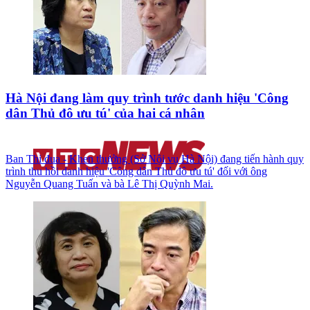
Hà Nội đang làm quy trình tước danh hiệu 'Công
dân Thủ đô ưu tú' của hai cá nhân
Ban Thi đua - Khen thưởng (Sở Nội vụ Hà Nội) đang tiến hành quy
trình thu hồi danh hiệu 'Công dân Thủ đô ưu tú' đối với ông
Nguyễn Quang Tuấn và bà Lê Thị Quỳnh Mai.