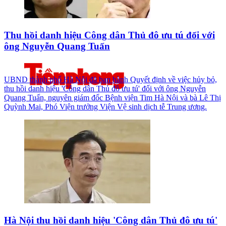
Thu hồi danh hiệu Công dân Thủ đô ưu tú đối với
ông Nguyễn Quang Tuấn
UBND thành phố Hà Nội đã ban hành Quyết định về việc hủy bỏ,
thu hồi danh hiệu 'Công dân Thủ đô ưu tú' đối với ông Nguyễn
Quang Tuấn, nguyên giám đốc Bệnh viện Tim Hà Nội và bà Lê Thị
Quỳnh Mai, Phó Viện trưởng Viện Vệ sinh dịch tễ Trung ương.
Hà Nội thu hồi danh hiệu 'Công dân Thủ đô ưu tú'