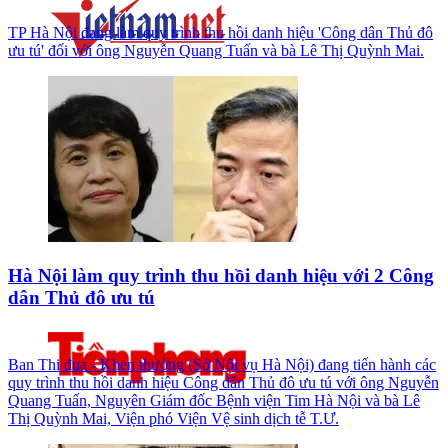
TP Hà Nội đang làm quy trình thu hồi danh hiệu 'Công dân Thủ đô
ưu tú' đối với ông Nguyễn Quang Tuấn và bà Lê Thị Quỳnh Mai.
Hà Nội làm quy trình thu hồi danh hiệu với 2 Công
dân Thủ đô ưu tú
Ban Thi đua - Khen thưởng (Sở Nội vụ Hà Nội) đang tiến hành các
quy trình thu hồi danh hiệu Công dân Thủ đô ưu tú với ông Nguyễn
Quang Tuấn, Nguyên Giám đốc Bệnh viện Tim Hà Nội và bà Lê
Thị Quỳnh Mai, Viện phó Viện Vệ sinh dịch tễ T.Ư.