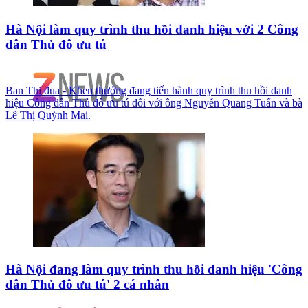
Hà Nội làm quy trình thu hồi danh hiệu với 2 Công
dân Thủ đô ưu tú
Ban Thi đua - Khen thưởng đang tiến hành quy trình thu hồi danh
hiệu Công dân Thủ đô ưu tú đối với ông Nguyễn Quang Tuấn và bà
Lê Thị Quỳnh Mai.
Hà Nội đang làm quy trình thu hồi danh hiệu 'Công
dân Thủ đô ưu tú' 2 cá nhân