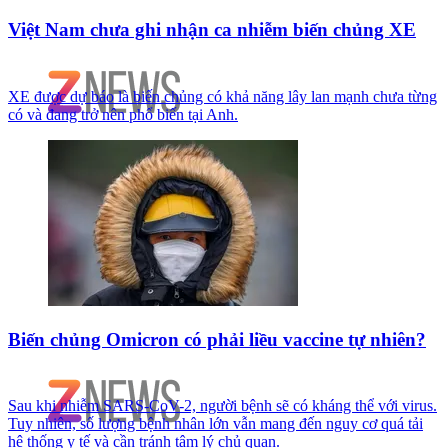
Việt Nam chưa ghi nhận ca nhiễm biến chủng XE
XE được dự báo là biến chủng có khả năng lây lan mạnh chưa từng
có và đang trở nên phổ biến tại Anh.
Biến chủng Omicron có phải liều vaccine tự nhiên?
Sau khi nhiễm SARS-CoV-2, người bệnh sẽ có kháng thể với virus.
Tuy nhiên, số lượng bệnh nhân lớn vẫn mang đến nguy cơ quá tải
hệ thống y tế và cần tránh tâm lý chủ quan.