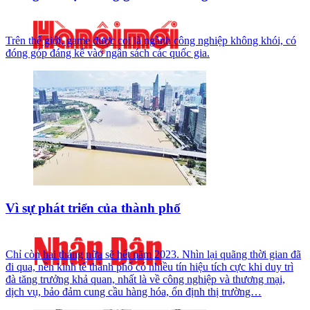
Trên thế giới, game được coi là ngành công nghiệp không khói, có
đóng góp đáng kể vào ngân sách các quốc gia.
Vì sự phát triển của thành phố
Chỉ còn hai tháng nữa sẽ hết năm 2023. Nhìn lại quãng thời gian đã
đi qua, nền kinh tế thành phố có nhiều tín hiệu tích cực khi duy trì
đà tăng trưởng khả quan, nhất là về công nghiệp và thương mại,
dịch vụ, bảo đảm cung cầu hàng hóa, ổn định thị trường…