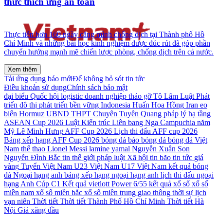
thức thích ứng an toàn
Thực tiễn hơn 160 ngày căng mình chống dịch tại Thành phố Hồ
Chí Minh và những bài học kinh nghiệm được đúc rút đã góp phần
chuyển hướng mạnh mẽ chiến lược phòng, chống dịch trên cả nước.
Xem thêm
Tải ứng dụng báo mới
Để không bỏ sót tin tức
Điều khoản sử dụng
Chính sách bảo mật
đại biểu Quốc hội
logistic
doanh nghiệp
tháo gỡ
Tô Lâm
Luật Phát
triển đô thị
phát triển bền vững
Indonesia
Huấn Hoa Hồng
Iran
eo
biển Hormuz
UBND
THPT Chuyên Tuyên Quang
pháp lý
hạ tầng
ASEAN Cup 2026
Luật Kiến trúc
Liên bang Nga
Campuchia
năm
Mỹ
Lê Minh Hưng
AFF Cup 2026
Lịch thi đấu AFF cup 2026
Bảng xếp hạng AFF Cup 2026
bóng đá
báo bóng đá
bóng đá Việt
Nam
thể thao
Lionel Messi
lamine yamal
Nguyễn Xuân Son
Nguyễn Đình Bắc
tin thế giới
pháp luật
Xã hội
tin bão
tin tức
giá
vàng
Tuyển Việt Nam
U23 Việt Nam
U17 Việt Nam
kết quả bóng
đá
Ngoại hạng anh
bảng xếp hạng ngoại hạng anh
lịch thi đấu ngoại
hạng Anh
Cúp C1
Kết quả vietlott Power 6/55
kết quả xổ số
xổ số
miền nam
xổ số miền bắc
xổ số miền trung
giao thông
thời sự
lịch
vạn niên
Thời tiết
Thời tiết Thành Phố Hồ Chí Minh
Thời tiết Hà
Nội
Giá xăng dầu