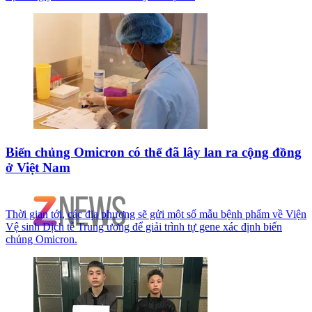
Biến chủng Omicron có thể đã lây lan ra cộng đồng
ở Việt Nam
Thời gian tới, các địa phương sẽ gửi một số mẫu bệnh phẩm về Viện
Vệ sinh Dịch tễ Trung ương để giải trình tự gene xác định biến
chủng Omicron.