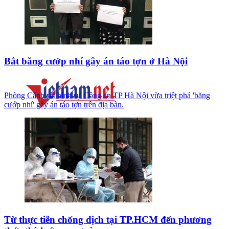
Bắt băng cướp nhí gây án táo tợn ở Hà Nội
Phòng Cảnh sát hình sự Công an TP Hà Nội vừa triệt phá 'băng
cướp nhí' gây án táo tợn trên địa bàn.
Từ thực tiễn chống dịch tại TP.HCM đến phương