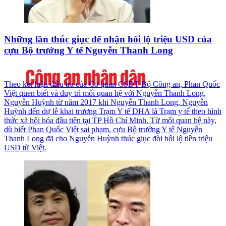
Những lần thúc giục để nhận hối lộ triệu USD của
cựu Bộ trưởng Y tế Nguyễn Thanh Long
Theo kết luận điều tra của Cơ quan CSĐT Bộ Công an, Phan Quốc
Việt quen biết và duy trì mối quan hệ với Nguyễn Thanh Long,
Nguyễn Huỳnh từ năm 2017 khi Nguyễn Thanh Long, Nguyễn
Huỳnh đến dự lễ khai trương Trạm Y tế DHA là Trạm y tế theo hình
thức xã hội hóa đầu tiên tại TP Hồ Chí Minh. Từ mối quan hệ này,
dù biết Phan Quốc Việt sai phạm, cựu Bộ trưởng Y tế Nguyễn
Thanh Long đã cho Nguyễn Huỳnh thúc giục đòi hối lộ tiền triệu
USD từ Việt.