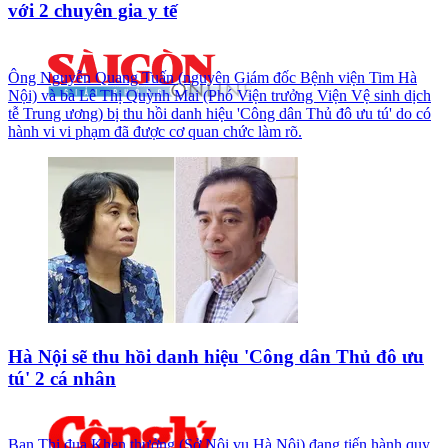
với 2 chuyên gia y tế
Ông Nguyễn Quang Tuấn (nguyên Giám đốc Bệnh viện Tim Hà
Nội) và bà Lê Thị Quỳnh Mai (Phó Viện trưởng Viện Vệ sinh dịch
tễ Trung ương) bị thu hồi danh hiệu 'Công dân Thủ đô ưu tú' do có
hành vi vi phạm đã được cơ quan chức làm rõ.
Hà Nội sẽ thu hồi danh hiệu 'Công dân Thủ đô ưu
tú' 2 cá nhân
Ban Thi đua Khen thưởng (Sở Nội vụ Hà Nội) đang tiến hành quy