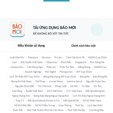
TẢI ỨNG DỤNG BÁO MỚI
ĐỂ KHÔNG BỎ SÓT TIN TỨC
Điều khoản sử dụng
Chính sách bảo mật
Luật Dầu Khí
Malaysia
Ukraine
Tô Lâm
Cảnh Sát Kinh Tế
ASEAN Cup 2026
Iran
Đội Tuyển Việt Nam
Myanmar
Đình Bắc
Singapore
Kim Sang-Sik
Campuchia
Liên Bang Nga
Thái Lan
Triệu Thị Tâm
Nắng Nóng
ASEAN Cup
Doanh Nghiệp
Mũi Nghê
Philippines
AFF Cup 2026
Lịch Thi Đấu AFF Cup 2026
Bảng Xếp Hạng AFF Cup 2026
Bóng Đá
Báo Bóng Đá
Bóng Đá Việt Nam
Thể Thao
Lionel Messi
Lamine Yamal
Nguyễn Xuân Son
Nguyễn Đình Bắc
Tin Thế Giới
Pháp Luật
Xã Hội
Tin Bão
Tin Tức
Giá Vàng
Tuyển Việt Nam
U23 Việt Nam
U17 Việt Nam
Kết Quả Bóng Đá
Ngoại Hạng Anh
Bảng Xếp Hạng Ngoại Hạng Anh
Lịch Thi Đấu Ngoại Hạng Anh
Cúp C1
Kết Quả Vietlott Power 6/55
Kết Quả Xổ Số
Xổ Số Miền Nam
Xổ Số Miền Bắc
Xổ Số Miền Trung
Giao Thông
Thời Sự
Lịch Vạn Niên
Thời Tiết
Thời Tiết Thành Phố Hồ Chí Minh
Thời Tiết Hà Nội
Giá Xăng Dầu