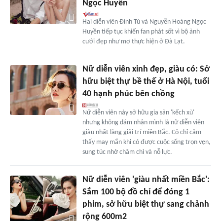
Ngọc Huyền
Hai diễn viên Đình Tú và Nguyễn Hoàng Ngọc
Huyền tiếp tục khiến fan phát sốt vì bộ ảnh
cưới đẹp như mơ thực hiện ở Đà Lạt.
Nữ diễn viên xinh đẹp, giàu có: Sở
hữu biệt thự bề thế ở Hà Nội, tuổi
40 hạnh phúc bên chồng
Nữ diễn viên này sở hữu gia sản 'kếch xù'
nhưng không dám nhận mình là nữ diễn viên
giàu nhất làng giải trí miền Bắc. Cô chỉ cảm
thấy may mắn khi có được cuộc sống trọn vẹn,
sung túc nhờ chăm chỉ và nỗ lực.
Nữ diễn viên 'giàu nhất miền Bắc':
Sắm 100 bộ đồ chỉ để đóng 1
phim, sở hữu biệt thự sang chảnh
rộng 600m2