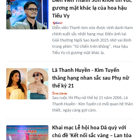
Diễn viên Thanh Sơn khoe tin vui,
gương mặt khác lạ của hoa hậu
Tiểu Vy
Diễn viên Thanh Sơn vừa được vinh danh Nam
chính xuất sắc nhất hạng mục Điện ảnh tại
Giải thưởng Ngôi Sao Xanh 2025 nhờ vai Bình
trong phim ''Tử chiến trên không''. Hoa hậu
Tiểu Vy có gương mặt khác lạ.
Lã Thanh Huyền - Kim Tuyến
thăng hạng nhan sắc sau Phụ nữ
thế kỷ 21
Sau cuộc thi Phụ nữ thế kỷ 21 năm 2006, Lã
Thanh Huyền - Kim Tuyến có mối quan hệ thân
thiết, ngày càng gợi cảm.
Khai mạc Lễ hội hoa Dã quỳ với
chủ đề 'Kết nối sắc vàng – Lan tỏa