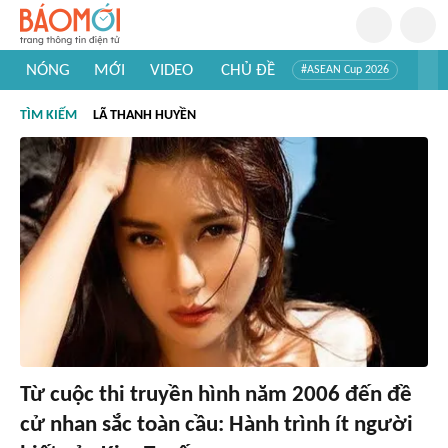
NÓNG
MỚI
VIDEO
CHỦ ĐỀ
#ASEAN Cup 2026
#Trí tuệ nhân tạo
#Mỹ - Iran
#Khám phá Việt Nam
TÌM KIẾM
LÃ THANH HUYỀN
#Khám phá thế giới
Từ cuộc thi truyền hình năm 2006 đến đề
cử nhan sắc toàn cầu: Hành trình ít người