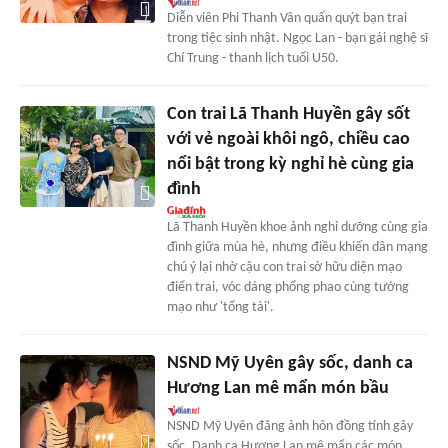
Diễn viên Phi Thanh Vân quấn quýt bạn trai
trong tiệc sinh nhật. Ngọc Lan - bạn gái nghệ sĩ
Chí Trung - thanh lịch tuổi U50.
Con trai Lã Thanh Huyền gây sốt
với vẻ ngoài khôi ngô, chiều cao
nổi bật trong kỳ nghỉ hè cùng gia
đình
Lã Thanh Huyền khoe ảnh nghỉ dưỡng cùng gia
đình giữa mùa hè, nhưng điều khiến dân mạng
chú ý lại nhờ cậu con trai sở hữu diện mạo
điển trai, vóc dáng phổng phao cùng tướng
mạo như 'tổng tài'.
NSND Mỹ Uyên gây sốc, danh ca
Hương Lan mê mẩn món bầu
NSND Mỹ Uyên đăng ảnh hôn đồng tính gây
sốc. Danh ca Hương Lan mê mẩn các món