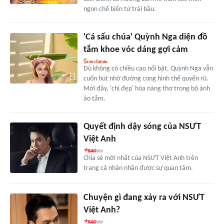
ngon chế biến từ trái bầu.
'Cá sấu chúa' Quỳnh Nga diện đồ
tắm khoe vóc dáng gợi cảm
Dù không có chiều cao nổi bật, Quỳnh Nga vẫn
cuốn hút nhờ đường cong hình thể quyến rũ.
Mới đây, 'chị đẹp' hóa nàng thơ trong bộ ảnh
áo tắm.
Quyết định dậy sóng của NSƯT
Việt Anh
Chia sẻ mới nhất của NSƯT Việt Anh trên
trang cá nhân nhận được sự quan tâm.
Chuyện gì đang xảy ra với NSƯT
Việt Anh?