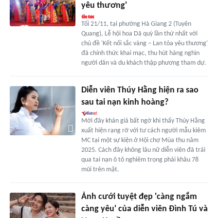
yêu thương'
Tối 21/11, tại phường Hà Giang 2 (Tuyên
Quang), Lễ hội hoa Dã quỳ lần thứ nhất với
chủ đề 'Kết nối sắc vàng – Lan tỏa yêu thương'
đã chính thức khai mạc, thu hút hàng nghìn
người dân và du khách thập phương tham dự.
Diễn viên Thúy Hằng hiện ra sao
sau tai nạn kinh hoàng?
Mới đây khán giả bất ngờ khi thấy Thúy Hằng
xuất hiện rạng rỡ với tư cách người mẫu kiêm
MC tại một sự kiện ở Hội chợ Mùa thu năm
2025. Cách đây không lâu nữ diễn viên đã trải
qua tai nạn ô tô nghiêm trọng phải khâu 78
mũi trên mặt.
Ảnh cưới tuyệt đẹp 'càng ngắm
càng yêu' của diễn viên Đình Tú và