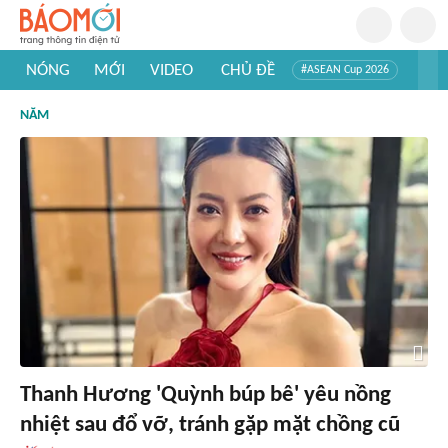
NÓNG
MỚI
VIDEO
CHỦ ĐỀ
#ASEAN Cup 2026
#Trí tuệ nhân tạo
#Mỹ - Iran
#Khám phá Việt Nam
NĂM
#Khám phá thế giới
Thanh Hương 'Quỳnh búp bê' yêu nồng
nhiệt sau đổ vỡ, tránh gặp mặt chồng cũ