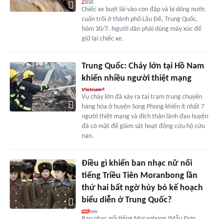
Chiếc xe buýt lái vào con đập và bị dòng nước
cuốn trôi ở thành phố Lâu Để, Trung Quốc,
hôm 30/7. Người dân phải dùng máy xúc để
giữ lại chiếc xe.
Trung Quốc: Cháy lớn tại Hồ Nam
khiến nhiều người thiệt mạng
Vụ cháy lớn đã xảy ra tại trạm trung chuyển
hàng hóa ở huyện Song Phong khiến ít nhất 7
người thiệt mạng và đích thân lãnh đạo huyện
đã có mặt để giám sát hoạt động cứu hộ cứu
nạn.
Điều gì khiến ban nhạc nữ nổi
tiếng Triều Tiên Moranbong lần
thứ hai bất ngờ hủy bỏ kế hoạch
biểu diễn ở Trung Quốc?
Ban nhạc nổi tiếng Moranbong (Mẫu Đơn