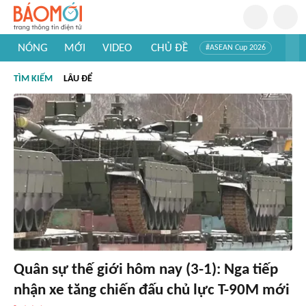
NÓNG
MỚI
VIDEO
CHỦ ĐỀ
#ASEAN Cup 2026
#Tuyển sinh đại học 2026
#Trí tuệ nhân tạo
#Mỹ - Iran
TÌM KIẾM
LÂU ĐỂ
#Khám phá Việt Nam
#Khám phá thế giới
Quân sự thế giới hôm nay (3-1): Nga tiếp
nhận xe tăng chiến đấu chủ lực T-90M mới