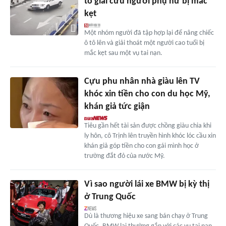
tô giải cứu người phụ nữ bị mắc
kẹt
Một nhóm người đã tập hợp lại để nâng chiếc
ô tô lên và giải thoát một người cao tuổi bị
mắc kẹt sau một vụ tai nạn.
Cựu phu nhân nhà giàu lên TV
khóc xin tiền cho con du học Mỹ,
khán giả tức giận
Tiêu gần hết tài sản được chồng giàu chia khi
ly hôn, cô Trịnh lên truyền hình khóc lóc cầu xin
khán giả góp tiền cho con gái mình học ở
trường đắt đỏ của nước Mỹ.
Vì sao người lái xe BMW bị kỳ thị
ở Trung Quốc
Dù là thương hiệu xe sang bán chạy ở Trung