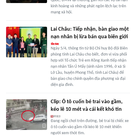
Quốc, BMW lại thường gắn với các vụ tai nạn
kinh hoàng và những phát ngôn lệch lạc trên
mạng xã hội.
Lai Châu: Tiếp nhận, bàn giao một
nạn nhân bị lừa bán qua biên giới
Ngày 5/4, thông tin từ Bộ Chỉ huy Bộ đội Biên
phòng tỉnh Lai Châu cho biết, đơn vị vừa phối
hợp với Tổ chức Trẻ em Rồng Xanh tiếp nhận
nạn nhân Tẩn Ú Mẩy (sinh năm 1996, ở xã Sì
Lở Lầu, huyện Phong Thổ, tỉnh Lai Châu) để
bàn giao cho chính quyền địa phương và đại
diện gia đình.
Clip: Ô tô cuốn bé trai vào gầm,
kéo lê 10 mét và cái kết khó tin
Đang ngồi chơi trên đường, bé trai bị chiếc xe
ô tô cuốn vào gầm rồi kéo lê 10 mét khiến
người xem thót tim.