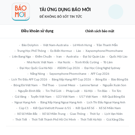
TẢI ỨNG DỤNG BÁO MỚI
ĐỂ KHÔNG BỎ SÓT TIN TỨC
Điều khoản sử dụng
Chính sách bảo mật
Bão Dolphin
Việt Nam-Australia
Lê Minh Hưng
Trần Thanh Mẫn
Trung Học Phổ Thông
Eo Biển Hormuz
Lào
Xaysomphone Phomvihane
Liên Bang Nga
Điểm Chuẩn
Iran
Australia
Đại Sứ Quán Lào
Quốc Hội Lào
Nhà Nước Việt Nam
Hai Nước
Trịnh Khắc Cường
Tô Lâm
Đại Học Quốc Gia Hà Nội
ASEAN Cup 2026
Đại Học Công Nghệ Sydney
Nắng Nóng
Saysomphone Phomvihane
AFF Cup 2026
Lịch Thi Đấu AFF Cup 2026
Bảng Xếp Hạng AFF Cup 2026
Bóng Đá
Báo Bóng Đá
Bóng Đá Việt Nam
Thể Thao
Lionel Messi
Lamine Yamal
Nguyễn Xuân Son
Nguyễn Đình Bắc
Tin Thế Giới
Pháp Luật
Xã Hội
Tin Bão
Tin Tức
Giá Vàng
Tuyển Việt Nam
U23 Việt Nam
U17 Việt Nam
Kết Quả Bóng Đá
Ngoại Hạng Anh
Bảng Xếp Hạng Ngoại Hạng Anh
Lịch Thi Đấu Ngoại Hạng Anh
Cúp C1
Kết Quả Vietlott Power 6/55
Kết Quả Xổ Số
Xổ Số Miền Nam
Xổ Số Miền Bắc
Xổ Số Miền Trung
Giao Thông
Thời Sự
Lịch Vạn Niên
Thời Tiết
Thời Tiết Thành Phố Hồ Chí Minh
Thời Tiết Hà Nội
Giá Xăng Dầu