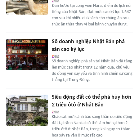
Đàn hươu tại công viên Nara, điểm du lịch nổi
tiếng của Nhật Bản, đạt mức cao kỷ lục 1.687
con sau khi nhiều du khách cho chúng ăn rau,
thức ăn thừa thay vì loại bánh chuyên dụng.
Số doanh nghiệp Nhật Bản phá
sản cao kỷ lục
Số doanh nghiệp phá sản tại Nhật Bản đã tăng
lên mức cao nhất trong 12 năm qua, chủ yếu
do đồng yen suy yếu và tình hình chiến sự căng
thẳng tại Trung Đông.
Siêu động đất có thể phá hủy hơn
2 triệu ôtô ở Nhật Bản
Khảo sát mới cảnh báo sóng thần do siêu động
đất tại rãnh Nankai có thể làm hư hại hơn 2
triệu ôtô ở Nhật Bản, trong khi nguy cơ thảm
họa xảy ra vẫn ở mức rất cao.