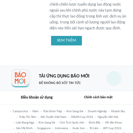
chỉnh chiến lược tuyển dụng lao động nước
ngoài sau khi chính phủ nước này tạm dừng
cấp thị thực lao động trong lĩnh vực dịch vụ ăn
uống, trong bối cảnh số lượng người lao động
diện này tiến sát hạn ngạch được quy định.
XEM THÊM
TẢI ỨNG DỤNG BÁO MỚI
ĐỂ KHÔNG BỎ SÓT TIN TỨC
Điều khoản sử dụng
Chính sách bảo mật
Campuchia
Năm
Trần Đình Tiệp
Kim Sang-Sik
Doanh Nghiệp
Khánh Sky
Triệu Thị Tâm
Đội Tuyển Việt Nam
ASEAN Cup 2026
Nguyễn Văn Hợi
Liên Bang Nga
Kim Sang Sik
Chủ Tịch Quốc Hội
Đình Bắc
Hồ Văn Khoa
Sân Mỹ Đình
Singapore
Indonesia
Xuân Son
Tô Lâm
AFF Cup 2026