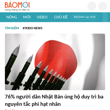
NÓNG
MỚI
VIDEO
CHỦ ĐỀ
#ASEAN Cup 2026
#Trí tuệ nhân tạo
#Mỹ - Iran
#Khám phá Việt Nam
TÌM KIẾM
KYODO NEWS
#Khám phá thế giới
76% người dân Nhật Bản ủng hộ duy trì ba
nguyên tắc phi hạt nhân