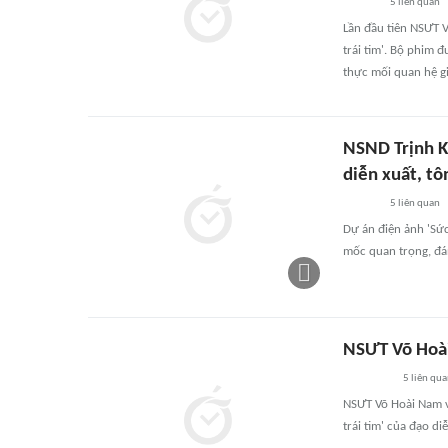
5
liên quan
Lần đầu tiên NSƯT 
trái tim'. Bộ phim 
thực mối quan hệ gi
NSND Trịnh K
diễn xuất, tô
5
liên quan
Dự án điện ảnh 'Sức
mốc quan trọng, đá
NSƯT Võ Hoài
5
liên qu
NSƯT Võ Hoài Nam và
trái tim' của đạo d