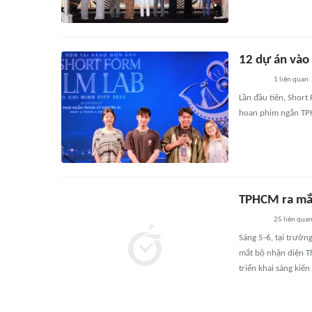
12 dự án vào
1
liên quan
Lần đầu tiên, Shor
hoan phim ngắn TPH
TPHCM ra mắt
25
liên qua
Sáng 5-6, tại trườ
mắt bộ nhận diện T
triển khai sáng kiế