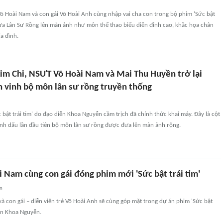
Võ Hoài Nam và con gái Võ Hoài Anh cùng nhập vai cha con trong bộ phim 'Sức bật
đưa Lân Sư Rồng lên màn ảnh như môn thể thao biểu diễn đỉnh cao, khắc họa chân
a đình.
im Chi, NSƯT Võ Hoài Nam và Mai Thu Huyền trở lại
n vinh bộ môn lân sư rồng truyền thống
 bật trái tim' do đạo diễn Khoa Nguyễn cầm trịch đã chính thức khai máy. Đây là cột
nh dấu lần đầu tiên bộ môn lân sư rồng được đưa lên màn ảnh rộng.
 Nam cùng con gái đóng phim mới 'Sức bật trái tim'
an
 con gái – diễn viên trẻ Võ Hoài Anh sẽ cùng góp mặt trong dự án phim 'Sức bật
iễn Khoa Nguyễn.