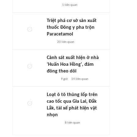
1
liên quan
Triệt phá cơ sở sản xuất
thuốc Đông y pha trộn
Paracetamol
20
liên quan
Cảnh sát xuất hiện ở nhà
'Huấn Hoa Hồng', đám
đông theo dõi
9 giờ
14
liên quan
Loạt ô tô thủng lốp trên
cao tốc qua Gia Lai, Đắk
Lắk, tài xế phát hiện vật
nhọn
8
liên quan