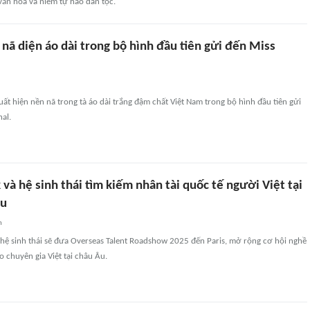
văn hóa và niềm tự hào dân tộc.
nã diện áo dài trong bộ hình đầu tiên gửi đến Miss
ất hiện nền nã trong tà áo dài trắng đậm chất Việt Nam trong bộ hình đầu tiên gửi
nal.
à hệ sinh thái tìm kiếm nhân tài quốc tế người Việt tại
Âu
n
ệ sinh thái sẽ đưa Overseas Talent Roadshow 2025 đến Paris, mở rộng cơ hội nghề
 chuyên gia Việt tại châu Âu.