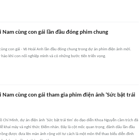
 Nam cùng con gái lần đầu đóng phim chung
ùng con gái - Võ Hoài Anh lần đầu đóng chung trong dự án phim điện ảnh mới.
 hào khi con nối nghiệp mình và có những bước tiến triển vọng.
 Nam cùng con gái tham gia phim điện ảnh 'Sức bật trái
Hồ Chí Minh, dự án điện ảnh 'Sức bật trái tim' do đạo diễn Khoa Nguyễn cầm trịch đã
lễ khai máy và nghi thức Điểm nhãn. Đây là cột mốc quan trọng, đánh dấu lần đầu
 rồng được đưa lên màn ảnh rộng với tư cách là một môn thể thao biểu diễn đỉnh