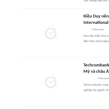
cao, mang tầm vóc 
Kiều Duy nền 
International
3
liên quan
Hoa hậu Kiều Duy xu
đến Miss Internatio
Techcombank v
Mỹ và châu 
3
liên qua
Techcombank cùng h
nghiệp đa ngành cho