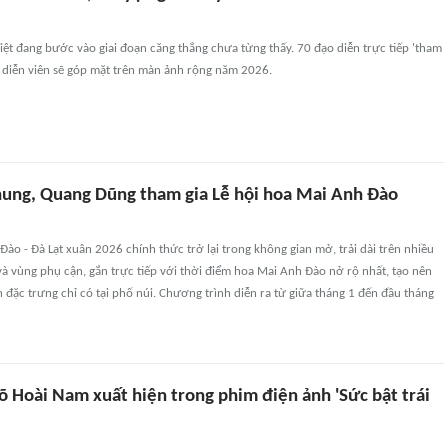
iệt đang bước vào giai đoạn căng thẳng chưa từng thấy. 70 đạo diễn trực tiếp 'tham
m diễn viên sẽ góp mặt trên màn ảnh rộng năm 2026.
ung, Quang Dũng tham gia Lễ hội hoa Mai Anh Đào
Đào - Đà Lạt xuân 2026 chính thức trở lại trong không gian mở, trải dài trên nhiều
à vùng phụ cận, gắn trực tiếp với thời điểm hoa Mai Anh Đào nở rộ nhất, tạo nên
đặc trưng chỉ có tại phố núi. Chương trình diễn ra từ giữa tháng 1 đến đầu tháng
õ Hoài Nam xuất hiện trong phim điện ảnh 'Sức bật trái