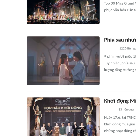
Top 30 Miss Grand V
phục Văn hóa Dân t
Phía sau nhữ
1220
liên q
9 phim vượt mốc 10
Tuy nhiên, phía sau
lượng tăng trưởng v
Khởi động Mi
13
liên quan
Ngày 17.6, tại TP.
khởi động mùa giải
những hoạt động ch