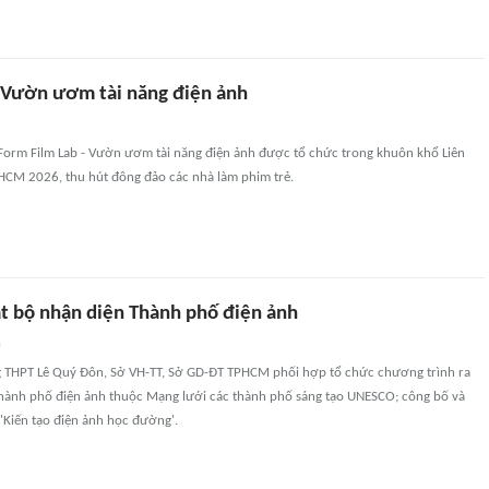
 Vườn ươm tài năng điện ảnh
t Form Film Lab - Vườn ươm tài năng điện ảnh được tổ chức trong khuôn khổ Liên
CM 2026, thu hút đông đảo các nhà làm phim trẻ.
 bộ nhận diện Thành phố điện ảnh
n
ng THPT Lê Quý Đôn, Sở VH-TT, Sở GD-ĐT TPHCM phối hợp tổ chức chương trình ra
hành phố điện ảnh thuộc Mạng lưới các thành phố sáng tạo UNESCO; công bố và
n 'Kiến tạo điện ảnh học đường'.