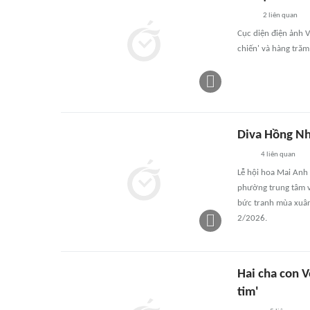
2
liên quan
Cục diện điện ảnh V
chiến' và hàng tră
Diva Hồng Nh
4
liên quan
Lễ hội hoa Mai Anh 
phường trung tâm v
bức tranh mùa xuân 
2/2026.
Hai cha con V
tim'