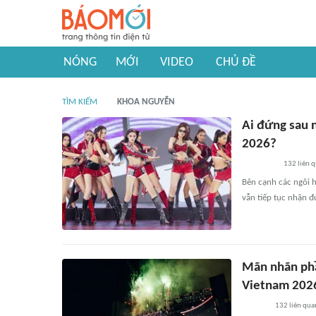
NÓNG
MỚI
VIDEO
CHỦ ĐỀ
TÌM KIẾM
KHOA NGUYỄN
Ai đứng sau 
2026?
132
liên 
Bên cạnh các ngôi 
vẫn tiếp tục nhận đ
Mãn nhãn phầ
Vietnam 202
132
liên qua