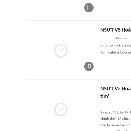
NSƯT Võ Hoài
5
liên quan
NSƯT Võ Hoài Nam c
Nam nghệ sĩ luôn tự
NSƯT Võ Hoài
tim'
Sáng 20/11, tại TP.
chính thức tổ chức 
tiên bộ môn Lân sư