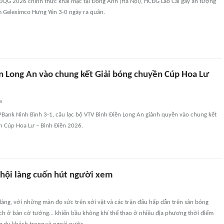
ĐQG 2026 chính thức khai mạc tại Đông Anh (Hà Nội), HCĐG Lào Cai gây ấn tượng
 Geleximco Hưng Yên 3-0 ngày ra quân.
n Long An vào chung kết Giải bóng chuyền Cúp Hoa Lư
an
PBank Ninh Bình 3-1, câu lạc bộ VTV Bình Điền Long An giành quyền vào chung kết
n Cúp Hoa Lư – Bình Điền 2026.
hội làng cuốn hút người xem
làng, với những màn đọ sức trên xới vật và các trận đấu hấp dẫn trên sân bóng
ch ở bàn cờ tướng… khiến bầu không khí thể thao ở nhiều địa phương thời điểm