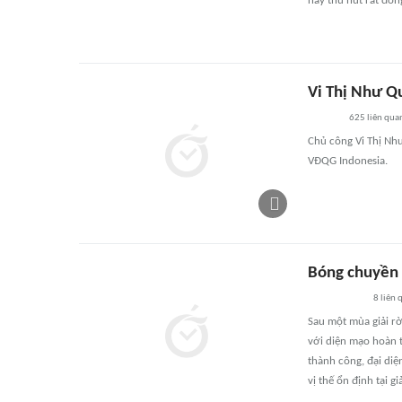
này thu hút rất đôn
Vi Thị Như Q
625
liên qua
Chủ công Vi Thị Nh
VĐQG Indonesia.
Bóng chuyền 
8
liên 
Sau một mùa giải rờ
với diện mạo hoàn t
thành công, đại diệ
vị thế ổn định tại 