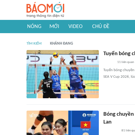
NÓNG
MỚI
VIDEO
CHỦ ĐỀ
TÌM KIẾM
KHÁNH ĐANG
Tuyển bóng c
11
liên quan
Tuyển bóng chuyền n
SEA V Cup 2026, lú
Bóng chuyền 
Lan
81
liên q