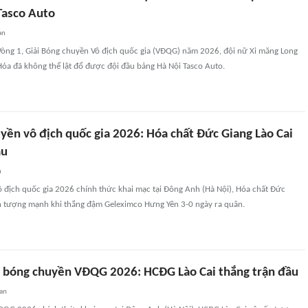
Tasco Auto
an
 Vòng 1, Giải Bóng chuyền Vô địch quốc gia (VĐQG) năm 2026, đội nữ Xi măng Long
óa đã không thể lật đổ được đội đầu bảng Hà Nội Tasco Auto.
yền vô địch quốc gia 2026: Hóa chất Đức Giang Lào Cai
ầu
n
ô địch quốc gia 2026 chính thức khai mạc tại Đông Anh (Hà Nội), Hóa chất Đức
ấn tượng mạnh khi thắng đậm Geleximco Hưng Yên 3-0 ngày ra quân.
i bóng chuyền VĐQG 2026: HCĐG Lào Cai thắng trận đầu
an