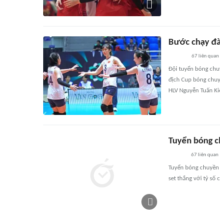
Bước chạy đà
67
liên quan
Đội tuyển bóng chu
địch Cup bóng chuyề
HLV Nguyễn Tuấn Kiệ
Tuyển bóng c
67
liên quan
Tuyển bóng chuyền 
set thắng với tỷ số 