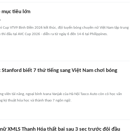
 mục tiêu lớn
n
hi Cup VTV9 Bình Điền 2026 kết thúc, đội tuyển bóng chuyền nữ Việt Nam tập trung
 thi đấu tại AVC Cup 2026 - diễn ra từ ngày 6 đến 14-6 tại Philippines.
 Stanford biết 7 thứ tiếng sang Việt Nam chơi bóng
ng viên tài năng, ngoại binh Ivana Vanjak của Hà Nội Tasco Auto còn có học vấn
ng kỹ thuật hóa học và thành thạo 7 ngôn ngữ.
nữ XMLS Thanh Hóa thất bại sau 3 sec trước đội đầu