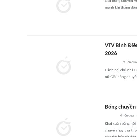
Giải bóng chuyền V
mạnh khi thắng đậm
VTV Bình Điề
2026
9
liên qu
Đánh bại chủ nhà L
nữ Giải bóng chuyề
Bóng chuyền 
4
liên quan
Khai xuân bằng hội 
chuyền hay thử thá