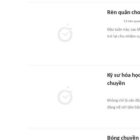
Rèn quân cho
13
liên qua
Đầu tuần này, sau k
trở lại cho nhiệm vụ
Kỹ sư hóa học
chuyền
Không chỉ là vận độ
đáng nể với tấm bằ
Bóng chuyền 