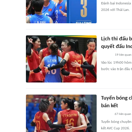
Đánh bại Indonesia 
2026 với Thái Lan.
Lịch thi đấu
quyết đấu In
19
liên quan
Vào lúc 19h00 hôm 
bước vào trận đấu t
Tuyển bóng c
bán kết
67
liên quan
Tuyển bóng chuyền n
kết AVC Cup 2026.