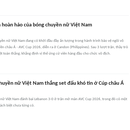
 hoàn hảo của bóng chuyền nữ Việt Nam
yền nữ Việt Nam đang có khởi đầu đầy ấn tượng trong hành trình bảo vệ ngôi vô
n châu Á - AVC Cup 2026, diễn ra ở Candon (Philippines). Sau 3 lượt trận, thầy trò
t toàn thắng, khẳng định vị thế ứng cử viên hàng đầu cho chức vô địch.
huyền nữ Việt Nam thắng set đấu khó tin ở Cúp châu Á
nữ Việt Nam đánh bại Lebanon 3-0 ở trận mở màn AVC Cup 2026, trong đó có một
cách biệt chưa từng có.