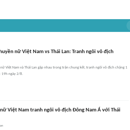
huyền nữ Việt Nam vs Thái Lan: Tranh ngôi vô địch
ữ Việt Nam và Thái Lan gặp nhau trong trận chung kết, tranh ngôi vô địch chặng 1
c 19h ngày 2/8.
nữ Việt Nam tranh ngôi vô địch Đông Nam Á với Thái
uan