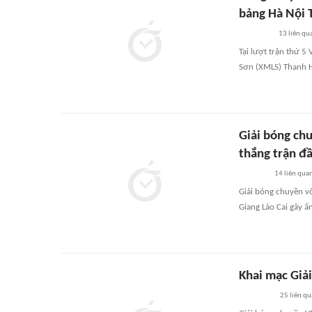
bảng Hà Nội 
13
liên qu
Tại lượt trận thứ 5
Sơn (XMLS) Thanh H
Giải bóng chu
thắng trận đ
14
liên qua
Giải bóng chuyền v
Giang Lào Cai gây 
Khai mạc Giả
25
liên qu