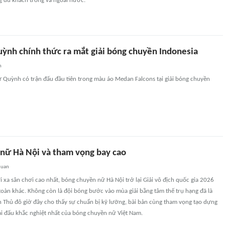
g du khách trong và ngoài nước.
uỳnh chính thức ra mắt giải bóng chuyền Indonesia
n
ư Quỳnh có trận đấu đầu tiên trong màu áo Medan Falcons tại giải bóng chuyền
nữ Hà Nội và tham vọng bay cao
quan
i xa sân chơi cao nhất, bóng chuyền nữ Hà Nội trở lại Giải vô địch quốc gia 2026
oàn khác. Không còn là đội bóng bước vào mùa giải bằng tâm thế trụ hạng đã là
n Thủ đô giờ đây cho thấy sự chuẩn bị kỹ lưỡng, bài bản cùng tham vọng tạo dựng
giải đấu khắc nghiệt nhất của bóng chuyền nữ Việt Nam.