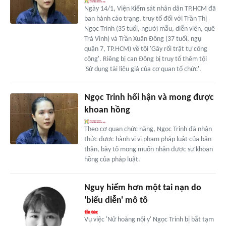
Ngày 14/1, Viện Kiểm sát nhân dân TP.HCM đã
ban hành cáo trạng, truy tố đối với Trần Thị
Ngọc Trinh (35 tuổi, người mẫu, diễn viên, quê
Trà Vinh) và Trần Xuân Đông (37 tuổi, ngụ
quận 7, TP.HCM) về tội 'Gây rối trật tự công
cộng'. Riêng bị can Đông bị truy tố thêm tội
'Sử dụng tài liệu giả của cơ quan tổ chức'.
Ngọc Trinh hối hận và mong được
khoan hồng
Theo cơ quan chức năng, Ngọc Trinh đã nhận
thức được hành vi vi phạm pháp luật của bản
thân, bày tỏ mong muốn nhận được sự khoan
hồng của pháp luật.
Nguy hiểm hơn một tai nạn do
'biểu diễn' mô tô
Vụ việc 'Nữ hoàng nội y' Ngọc Trinh bị bắt tạm