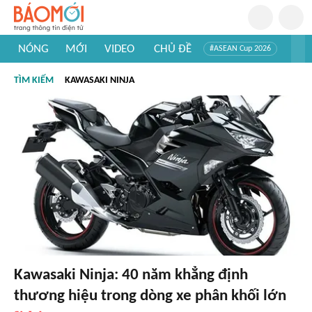
NÓNG
MỚI
VIDEO
CHỦ ĐỀ
#ASEAN Cup 2026
#Trí tuệ nhân tạo
#Mỹ - Iran
#Khám phá Việt Nam
TÌM KIẾM
KAWASAKI NINJA
#Khám phá thế giới
Kawasaki Ninja: 40 năm khẳng định
thương hiệu trong dòng xe phân khối lớn