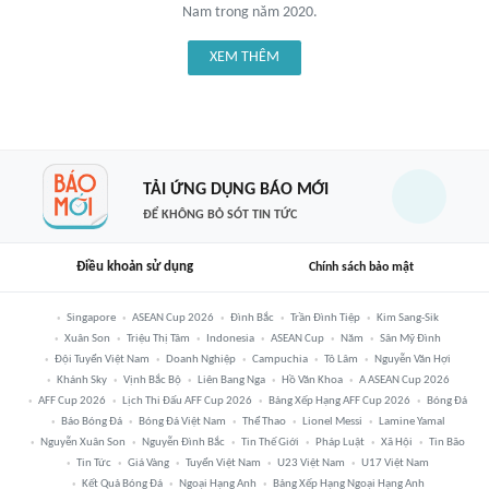
Nam trong năm 2020.
XEM THÊM
TẢI ỨNG DỤNG BÁO MỚI
ĐỂ KHÔNG BỎ SÓT TIN TỨC
Điều khoản sử dụng
Chính sách bảo mật
Singapore
ASEAN Cup 2026
Đình Bắc
Trần Đình Tiệp
Kim Sang-Sik
Xuân Son
Triệu Thị Tâm
Indonesia
ASEAN Cup
Năm
Sân Mỹ Đình
Đội Tuyển Việt Nam
Doanh Nghiệp
Campuchia
Tô Lâm
Nguyễn Văn Hợi
Khánh Sky
Vịnh Bắc Bộ
Liên Bang Nga
Hồ Văn Khoa
A ASEAN Cup 2026
AFF Cup 2026
Lịch Thi Đấu AFF Cup 2026
Bảng Xếp Hạng AFF Cup 2026
Bóng Đá
Báo Bóng Đá
Bóng Đá Việt Nam
Thể Thao
Lionel Messi
Lamine Yamal
Nguyễn Xuân Son
Nguyễn Đình Bắc
Tin Thế Giới
Pháp Luật
Xã Hội
Tin Bão
Tin Tức
Giá Vàng
Tuyển Việt Nam
U23 Việt Nam
U17 Việt Nam
Kết Quả Bóng Đá
Ngoại Hạng Anh
Bảng Xếp Hạng Ngoại Hạng Anh