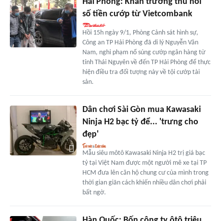
Hải Phòng: Khẩn trương thu hồi
số tiền cướp từ Vietcombank
Hồi 15h ngày 9/1, Phòng Cảnh sát hình sự,
Công an TP Hải Phòng đã di lý Nguyễn Văn
Nam, nghi phạm nổ súng cướp ngân hàng từ
tỉnh Thái Nguyên về đến TP Hải Phòng để thực
hiện điều tra đối tượng này về tội cướp tài
sản.
Dân chơi Sài Gòn mua Kawasaki
Ninja H2 bạc tỷ để... 'trưng cho
đẹp'
Mẫu siêu môtô Kawasaki Ninja H2 trị giá bạc
tỷ tại Việt Nam được một người mê xe tại TP
HCM đưa lên căn hộ chung cư của mình trong
thời gian giãn cách khiến nhiều dân chơi phải
bất ngờ.
Hàn Quốc: Bốn công ty ôtô triệu